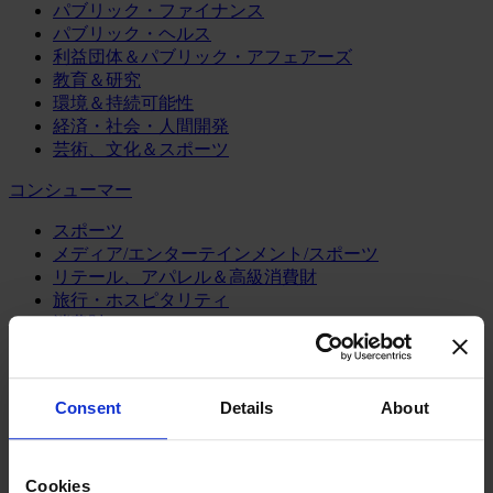
パブリック・ファイナンス
パブリック・ヘルス
利益団体＆パブリック・アフェアーズ
教育＆研究
環境＆持続可能性
経済・社会・人間開発
芸術、文化＆スポーツ
コンシューマー
スポーツ
メディア/エンターテインメント/スポーツ
リテール、アパレル＆高級消費財
旅行・ホスピタリティ
消費財
製造業
エネルギー
Consent
Details
About
化学・プロセス産業
機械・産業テクノロジー
自動車・輸送機器
Cookies