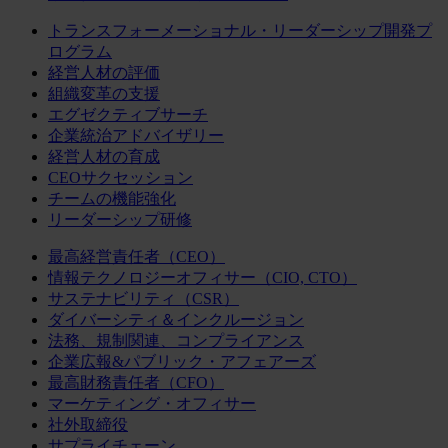
トランスフォーメーショナル・リーダーシップ開発プ
ログラム
経営人材の評価
組織変革の支援
エグゼクティブサーチ
企業統治アドバイザリー
経営人材の育成
CEOサクセッション
チームの機能強化
リーダーシップ研修
最高経営責任者（CEO）
情報テクノロジーオフィサー（CIO, CTO）
サステナビリティ（CSR）
ダイバーシティ＆インクルージョン
法務、規制関連、コンプライアンス
企業広報&パブリック・アフェアーズ
最高財務責任者（CFO）
マーケティング・オフィサー
社外取締役
サプライチェーン