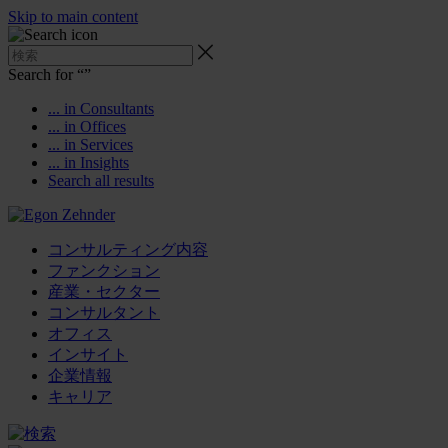
Skip to main content
Search for “
”
... in Consultants
... in Offices
... in Services
... in Insights
Search all results
コンサルティング内容
ファンクション
産業・セクター
コンサルタント
オフィス
インサイト
企業情報
キャリア