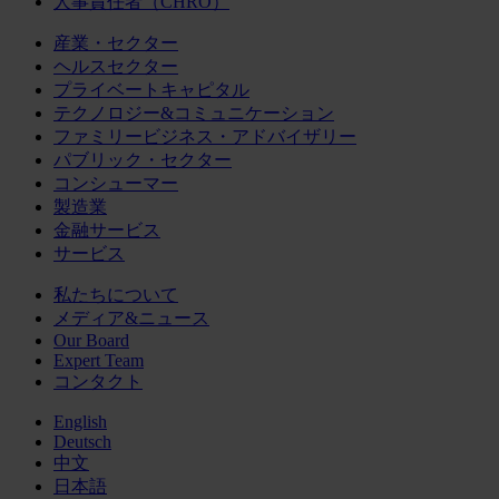
人事責任者（CHRO）
産業・セクター
ヘルスセクター
プライベートキャピタル
テクノロジー&コミュニケーション
ファミリービジネス・アドバイザリー
パブリック・セクター
コンシューマー
製造業
金融サービス
サービス
私たちについて
メディア&ニュース
Our Board
Expert Team
コンタクト
English
Deutsch
中文
日本語