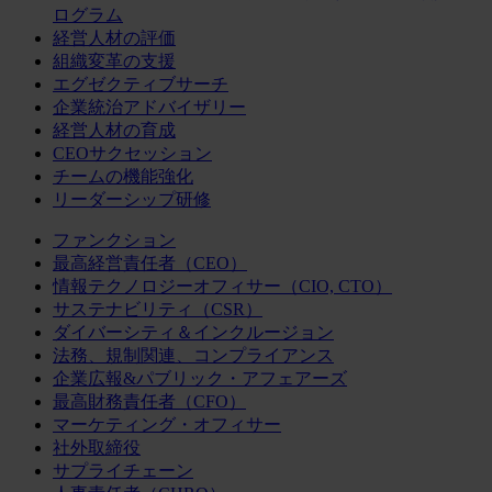
ログラム
経営人材の評価
組織変革の支援
エグゼクティブサーチ
企業統治アドバイザリー
経営人材の育成
CEOサクセッション
チームの機能強化
リーダーシップ研修
ファンクション
最高経営責任者（CEO）
情報テクノロジーオフィサー（CIO, CTO）
サステナビリティ（CSR）
ダイバーシティ＆インクルージョン
法務、規制関連、コンプライアンス
企業広報&パブリック・アフェアーズ
最高財務責任者（CFO）
マーケティング・オフィサー
社外取締役
サプライチェーン