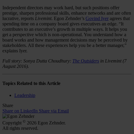
Independent directors may work hard, but such positions offer
prestige, sharpen professional skills, enhance networks and are often
lucrative, reports
Livemint
. Egon Zehnder’s
Govind Iyer
agrees that
spending time on a company board gives executives an edge. “It
contributes to an executive’s growth in multiple ways. It helps you
get a perspective which is non-operational. You understand how a
board works and how management decisions may be perceived by
stakeholders. All these experiences help you be a better manager,”
explains Iyer.
Full story: Sonya Dutta Choudhury:
The Outsiders
in Livemint (7
August 2016).
Topics Related to this Article
Leadership
Share
Share on LinkedIn
Share via Email
©
Copyright
2026 Egon Zehnder.
All rights reserved.