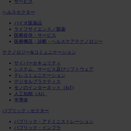
サービス
ヘルスセクター
バイオ医薬品
ライフサイエンス／製薬
医療提供・サービス
医療機器・診断・ヘルスケアテクノロジー
テクノロジー&コミュニケーション
サイバーセキュリティ
システム、サービス及びソフトウェア
テレコミュニケーション
デジタルプラクティス
モノのインターネット（IoT)
人工知能（AI）
半導体
パブリック・セクター
パブリック・アドミニストレーション
パブリック・インフラ