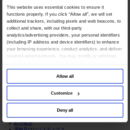
鉱業・金属
This website uses essential cookies to ensure it
金融サービス
functions properly. If you click “Allow all”, we will set
additional trackers, including pixels and web beacons, to
アセットマネジメント
collect and share, with our third-party
インフラ事業
ウェルスマネジメント
analytics/advertising providers, your personal identifiers
デジタル資産、暗号資産、Web3
(including IP address and device identifiers) to enhance
プライベート・エクイティ
your browsing experience, conduct analytics, and deliver
リスクマネジメント
targeted advertisements. You may modify or withdraw
保険
your consent or, in the US, object to the sale or sharing of
投資銀行及びマーケット
your data for targeted advertising, by clicking “Do Not
政府系投資ファンド
Allow all
Sell or Share My Personal Information” in the footer of
金融テクノロジー（フィンテック）
the website. You must opt-out of each device and each
サービス
browser. For additional information and retention terms
Customize
see our
Cookie Policy
; for information regarding our
ビジネスサービス
general collection and use of personal information see
プロフェッショナルサービス
Deny all
ホスピタリティ、旅行・レジャー
our
Privacy Policy
.
不動産
航空輸送
運輸及びロジスティクス