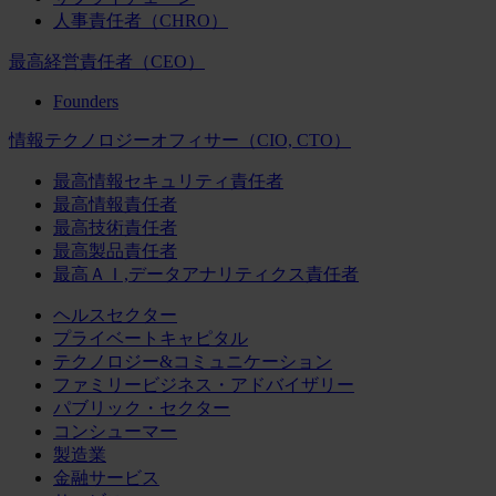
人事責任者（CHRO）
最高経営責任者（CEO）
Founders
情報テクノロジーオフィサー（CIO, CTO）
最高情報セキュリティ責任者
最高情報責任者
最高技術責任者
最高製品責任者
最高ＡＩ,データアナリティクス責任者
ヘルスセクター
プライベートキャピタル
テクノロジー&コミュニケーション
ファミリービジネス・アドバイザリー
パブリック・セクター
コンシューマー
製造業
金融サービス