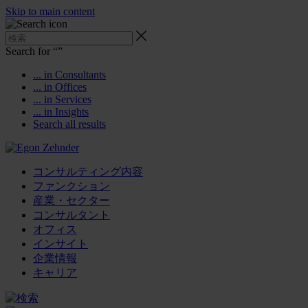
Skip to main content
Search for “
”
... in Consultants
... in Offices
... in Services
... in Insights
Search all results
コンサルティング内容
ファンクション
産業・セクター
コンサルタント
オフィス
インサイト
企業情報
キャリア