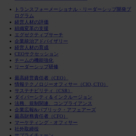
トランスフォーメーショナル・リーダーシップ開発プ
ログラム
経営人材の評価
組織変革の支援
エグゼクティブサーチ
企業統治アドバイザリー
経営人材の育成
CEOサクセッション
チームの機能強化
リーダーシップ研修
最高経営責任者（CEO）
情報テクノロジーオフィサー（CIO, CTO）
サステナビリティ（CSR）
ダイバーシティ＆インクルージョン
法務、規制関連、コンプライアンス
企業広報&パブリック・アフェアーズ
最高財務責任者（CFO）
マーケティング・オフィサー
社外取締役
サプライチェーン