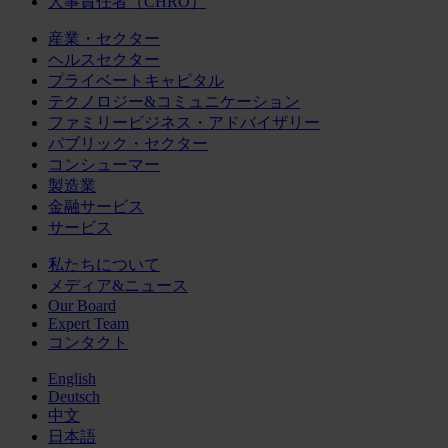
人事責任者（CHRO）
産業・セクター
ヘルスセクター
プライベートキャピタル
テクノロジー&コミュニケーション
ファミリービジネス・アドバイザリー
パブリック・セクター
コンシューマー
製造業
金融サービス
サービス
私たちについて
メディア&ニュース
Our Board
Expert Team
コンタクト
English
Deutsch
中文
日本語