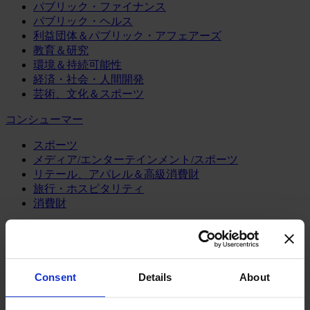
パブリック・ファイナンス
パブリック・ヘルス
利益団体＆パブリック・アフェアーズ
教育＆研究
環境＆持続可能性
経済・社会・人間開発
芸術、文化＆スポーツ
コンシューマー
スポーツ
メディア/エンターテインメント/スポーツ
リテール、アパレル＆高級消費財
旅行・ホスピタリティ
消費財
製造業
エネルギー
化学・プロセス産業
Consent
Details
About
機械・産業テクノロジー
自動車・輸送機器