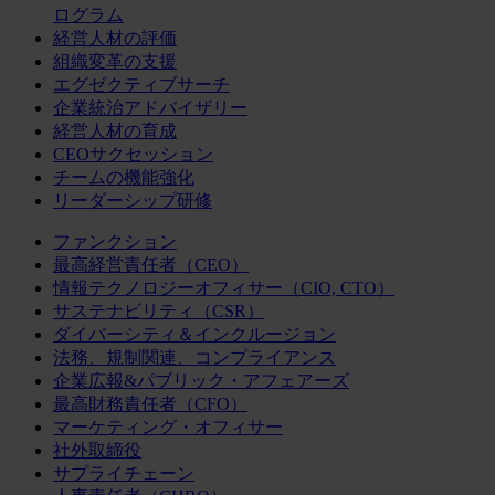
ログラム
経営人材の評価
組織変革の支援
エグゼクティブサーチ
企業統治アドバイザリー
経営人材の育成
CEOサクセッション
チームの機能強化
リーダーシップ研修
ファンクション
最高経営責任者（CEO）
情報テクノロジーオフィサー（CIO, CTO）
サステナビリティ（CSR）
ダイバーシティ＆インクルージョン
法務、規制関連、コンプライアンス
企業広報&パブリック・アフェアーズ
最高財務責任者（CFO）
マーケティング・オフィサー
社外取締役
サプライチェーン