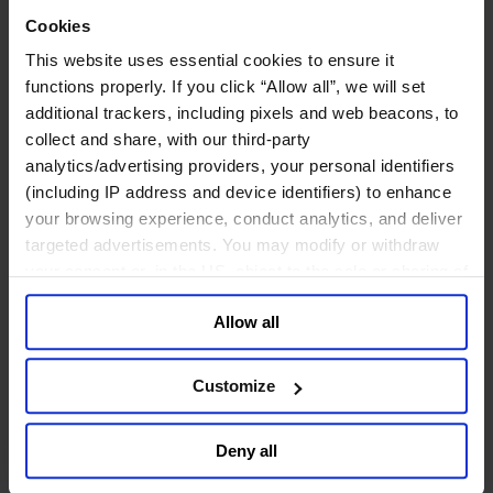
鉱業・金属
Cookies
金融サービス
This website uses essential cookies to ensure it
アセットマネジメント
functions properly. If you click “Allow all”, we will set
インフラ事業
additional trackers, including pixels and web beacons, to
ウェルスマネジメント
collect and share, with our third-party
デジタル資産、暗号資産、Web3
analytics/advertising providers, your personal identifiers
プライベート・エクイティ
(including IP address and device identifiers) to enhance
リスクマネジメント
your browsing experience, conduct analytics, and deliver
保険
targeted advertisements. You may modify or withdraw
投資銀行及びマーケット
政府系投資ファンド
your consent or, in the US, object to the sale or sharing of
金融テクノロジー（フィンテック）
your data for targeted advertising, by clicking “Do Not
Allow all
Sell or Share My Personal Information” in the footer of
サービス
the website. You must opt-out of each device and each
ビジネスサービス
browser. For additional information and retention terms
Customize
プロフェッショナルサービス
see our
Cookie Policy
; for information regarding our
ホスピタリティ、旅行・レジャー
general collection and use of personal information see
不動産
Deny all
our
Privacy Policy
.
航空輸送
運輸及びロジスティクス