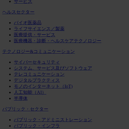
サービス
ヘルスセクター
バイオ医薬品
ライフサイエンス／製薬
医療提供・サービス
医療機器・診断・ヘルスケアテクノロジー
テクノロジー&コミュニケーション
サイバーセキュリティ
システム、サービス及びソフトウェア
テレコミュニケーション
デジタルプラクティス
モノのインターネット（IoT)
人工知能（AI）
半導体
パブリック・セクター
パブリック・アドミニストレーション
パブリック・インフラ