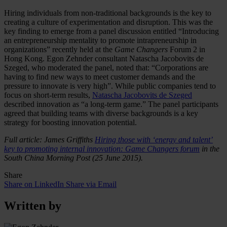
Hiring individuals from non-traditional backgrounds is the key to
creating a culture of experimentation and disruption. This was the
key finding to emerge from a panel discussion entitled “Introducing
an entrepreneurship mentality to promote intrapreneurship in
organizations” recently held at the
Game Changers
Forum 2 in
Hong Kong. Egon Zehnder consultant Natascha Jacobovits de
Szeged, who moderated the panel, noted that: “Corporations are
having to find new ways to meet customer demands and the
pressure to innovate is very high”. While public companies tend to
focus on short-term results,
Natascha Jacobovits de Szeged
described innovation as “a long-term game.” The panel participants
agreed that building teams with diverse backgrounds is a key
strategy for boosting innovation potential.
Full article: James Griffiths
Hiring those with ‘energy and talent’
key to promoting internal innovation: Game Changers forum
in the
South China Morning Post (25 June 2015).
Share
Share on LinkedIn
Share via Email
Written by