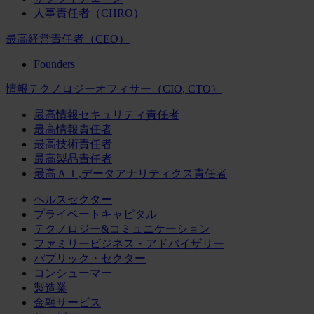
人事責任者（CHRO）
最高経営責任者（CEO）
Founders
情報テクノロジーオフィサー（CIO, CTO）
最高情報セキュリティ責任者
最高情報責任者
最高技術責任者
最高製品責任者
最高ＡＩ,データアナリティクス責任者
ヘルスセクター
プライベートキャピタル
テクノロジー&コミュニケーション
ファミリービジネス・アドバイザリー
パブリック・セクター
コンシューマー
製造業
金融サービス