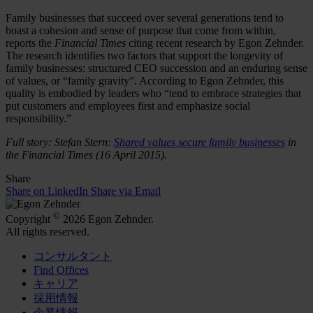
Family businesses that succeed over several generations tend to
boast a cohesion and sense of purpose that come from within,
reports the
Financial Times
citing recent research by Egon Zehnder.
The research identifies two factors that support the longevity of
family businesses: structured CEO succession and an enduring sense
of values, or “family gravity”. According to Egon Zehnder, this
quality is embodied by leaders who “tend to embrace strategies that
put customers and employees first and emphasize social
responsibility.”
Full story: Stefan Stern:
Shared values secure family businesses
in
the Financial Times (16 April 2015).
Share
Share on LinkedIn
Share via Email
©
Copyright
2026 Egon Zehnder.
All rights reserved.
コンサルタント
Find Offices
キャリア
採用情報
企業情報