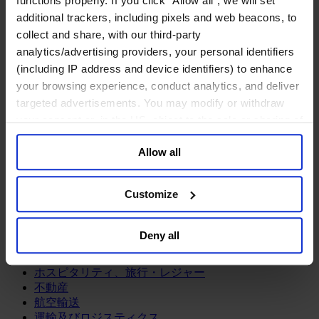
functions properly. If you click “Allow all”, we will set
鉱業・金属
additional trackers, including pixels and web beacons, to
金融サービス
collect and share, with our third-party
analytics/advertising providers, your personal identifiers
アセットマネジメント
(including IP address and device identifiers) to enhance
インフラ事業
ウェルスマネジメント
your browsing experience, conduct analytics, and deliver
デジタル資産、暗号資産、Web3
targeted advertisements. You may modify or withdraw
プライベート・エクイティ
your consent or, in the US, object to the sale or sharing of
リスクマネジメント
your data for targeted advertising, by clicking “Do Not
保険
Allow all
Sell or Share My Personal Information” in the footer of
投資銀行及びマーケット
the website. You must opt-out of each device and each
政府系投資ファンド
browser. For additional information and retention terms
金融テクノロジー（フィンテック）
Customize
see our
Cookie Policy
; for information regarding our
サービス
general collection and use of personal information see
Deny all
our
Privacy Policy
.
ビジネスサービス
プロフェッショナルサービス
ホスピタリティ、旅行・レジャー
不動産
航空輸送
運輸及びロジスティクス