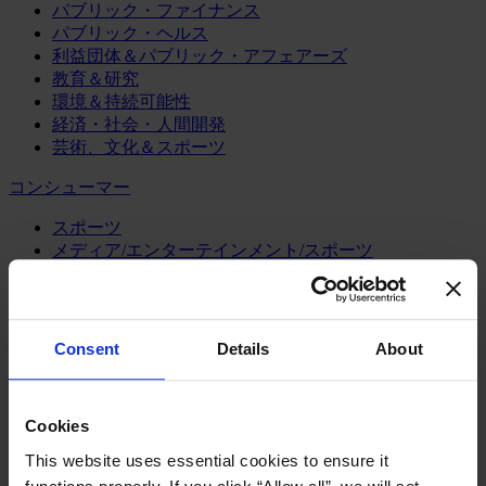
パブリック・ファイナンス
パブリック・ヘルス
利益団体＆パブリック・アフェアーズ
教育＆研究
環境＆持続可能性
経済・社会・人間開発
芸術、文化＆スポーツ
コンシューマー
スポーツ
メディア/エンターテインメント/スポーツ
リテール、アパレル＆高級消費財
旅行・ホスピタリティ
消費財
Consent
Details
About
製造業
エネルギー
化学・プロセス産業
Cookies
機械・産業テクノロジー
This website uses essential cookies to ensure it
自動車・輸送機器