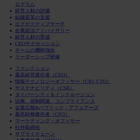
ログラム
経営人材の評価
組織変革の支援
エグゼクティブサーチ
企業統治アドバイザリー
経営人材の育成
CEOサクセッション
チームの機能強化
リーダーシップ研修
ファンクション
最高経営責任者（CEO）
情報テクノロジーオフィサー（CIO, CTO）
サステナビリティ（CSR）
ダイバーシティ＆インクルージョン
法務、規制関連、コンプライアンス
企業広報&パブリック・アフェアーズ
最高財務責任者（CFO）
マーケティング・オフィサー
社外取締役
サプライチェーン