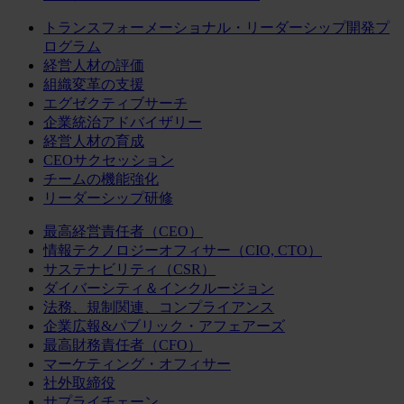
トランスフォーメーショナル・リーダーシップ開発プ
ログラム
経営人材の評価
組織変革の支援
エグゼクティブサーチ
企業統治アドバイザリー
経営人材の育成
CEOサクセッション
チームの機能強化
リーダーシップ研修
最高経営責任者（CEO）
情報テクノロジーオフィサー（CIO, CTO）
サステナビリティ（CSR）
ダイバーシティ＆インクルージョン
法務、規制関連、コンプライアンス
企業広報&パブリック・アフェアーズ
最高財務責任者（CFO）
マーケティング・オフィサー
社外取締役
サプライチェーン