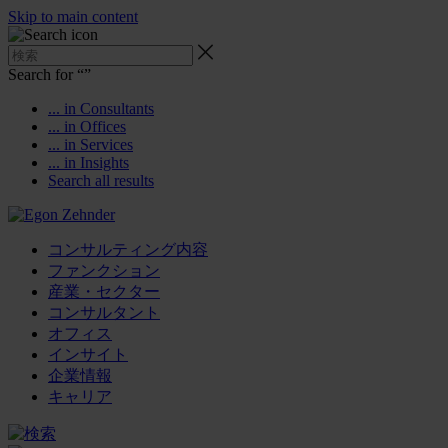
Skip to main content
Search for “
”
... in Consultants
... in Offices
... in Services
... in Insights
Search all results
コンサルティング内容
ファンクション
産業・セクター
コンサルタント
オフィス
インサイト
企業情報
キャリア