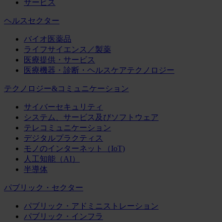
サービス
ヘルスセクター
バイオ医薬品
ライフサイエンス／製薬
医療提供・サービス
医療機器・診断・ヘルスケアテクノロジー
テクノロジー&コミュニケーション
サイバーセキュリティ
システム、サービス及びソフトウェア
テレコミュニケーション
デジタルプラクティス
モノのインターネット（IoT)
人工知能（AI）
半導体
パブリック・セクター
パブリック・アドミニストレーション
パブリック・インフラ