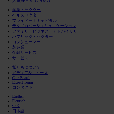
人事責任者（CHRO）
産業・セクター
ヘルスセクター
プライベートキャピタル
テクノロジー&コミュニケーション
ファミリービジネス・アドバイザリー
パブリック・セクター
コンシューマー
製造業
金融サービス
サービス
私たちについて
メディア&ニュース
Our Board
Expert Team
コンタクト
English
Deutsch
中文
日本語