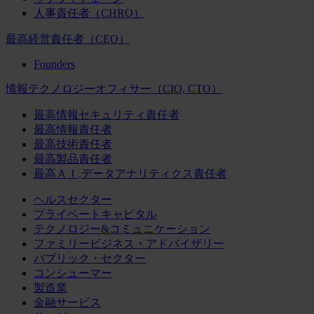
人事責任者（CHRO）
最高経営責任者（CEO）
Founders
情報テクノロジーオフィサー（CIO, CTO）
最高情報セキュリティ責任者
最高情報責任者
最高技術責任者
最高製品責任者
最高ＡＩ,データアナリティクス責任者
ヘルスセクター
プライベートキャピタル
テクノロジー&コミュニケーション
ファミリービジネス・アドバイザリー
パブリック・セクター
コンシューマー
製造業
金融サービス