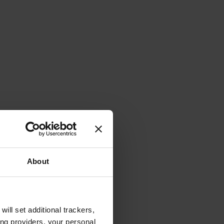
About
will set additional trackers,
ing providers, your personal