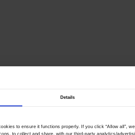
Details
okies to ensure it functions properly. If you click “Allow all”, we 
ons, to collect and share, with our third-party analytics/advertis