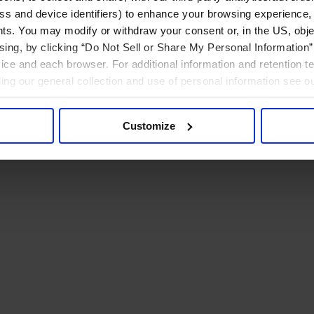
ress and device identifiers) to enhance your browsing experience,
ts. You may modify or withdraw your consent or, in the US, objec
ising, by clicking “Do Not Sell or Share My Personal Information” 
ice and each browser. For additional information and retention 
rding our general collection and use of personal information see o
Customize