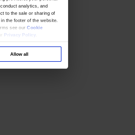
 conduct analytics, and
t to the sale or sharing of
in the footer of the website.
terms see our
Cookie
ur
Privacy Policy
.
Allow all