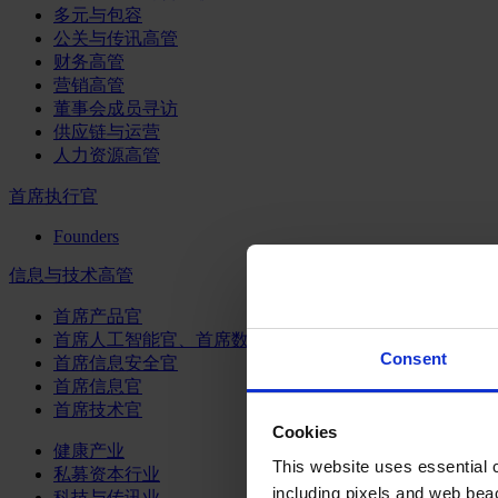
多元与包容
公关与传讯高管
财务高管
营销高管
董事会成员寻访
供应链与运营
人力资源高管
首席执行官
Founders
信息与技术高管
首席产品官
首席人工智能官、首席数据官和首席数据解析官
Consent
首席信息安全官
首席信息官
首席技术官
Cookies
健康产业
This website uses essential co
私募资本行业
including pixels and web beac
科技与传讯业