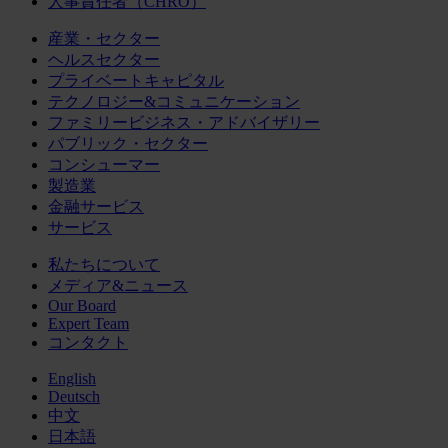
人事責任者（CHRO）
産業・セクター
ヘルスセクター
プライベートキャピタル
テクノロジー&コミュニケーション
ファミリービジネス・アドバイザリー
パブリック・セクター
コンシューマー
製造業
金融サービス
サービス
私たちについて
メディア&ニュース
Our Board
Expert Team
コンタクト
English
Deutsch
中文
日本語