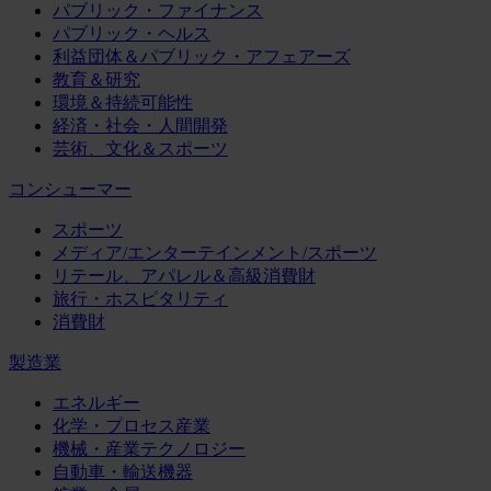
パブリック・ファイナンス
パブリック・ヘルス
利益団体＆パブリック・アフェアーズ
教育＆研究
環境＆持続可能性
経済・社会・人間開発
芸術、文化＆スポーツ
コンシューマー
スポーツ
メディア/エンターテインメント/スポーツ
リテール、アパレル＆高級消費財
旅行・ホスピタリティ
消費財
製造業
エネルギー
化学・プロセス産業
機械・産業テクノロジー
自動車・輸送機器