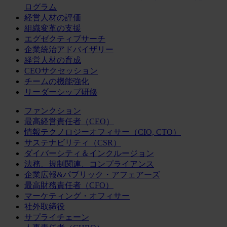
ログラム
経営人材の評価
組織変革の支援
エグゼクティブサーチ
企業統治アドバイザリー
経営人材の育成
CEOサクセッション
チームの機能強化
リーダーシップ研修
ファンクション
最高経営責任者（CEO）
情報テクノロジーオフィサー（CIO, CTO）
サステナビリティ（CSR）
ダイバーシティ＆インクルージョン
法務、規制関連、コンプライアンス
企業広報&パブリック・アフェアーズ
最高財務責任者（CFO）
マーケティング・オフィサー
社外取締役
サプライチェーン