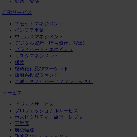
鉱業・金属
金融サービス
アセットマネジメント
インフラ事業
ウェルスマネジメント
デジタル資産、暗号資産、Web3
プライベート・エクイティ
リスクマネジメント
保険
投資銀行及びマーケット
政府系投資ファンド
金融テクノロジー（フィンテック）
サービス
ビジネスサービス
プロフェッショナルサービス
ホスピタリティ、旅行・レジャー
不動産
航空輸送
運輸及びロジスティクス