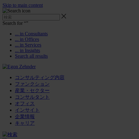
Skip to main content
Search for “
”
... in Consultants
... in Offices
... in Services
... in Insights
Search all results
コンサルティング内容
ファンクション
産業・セクター
コンサルタント
オフィス
インサイト
企業情報
キャリア