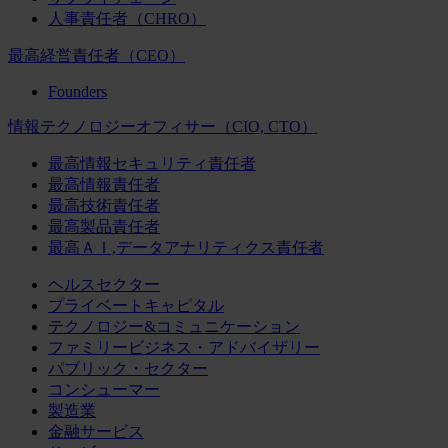
人事責任者（CHRO）
最高経営責任者（CEO）
Founders
情報テクノロジーオフィサー（CIO, CTO）
最高情報セキュリティ責任者
最高情報責任者
最高技術責任者
最高製品責任者
最高ＡＩ,データアナリティクス責任者
ヘルスセクター
プライベートキャピタル
テクノロジー&コミュニケーション
ファミリービジネス・アドバイザリー
パブリック・セクター
コンシューマー
製造業
金融サービス