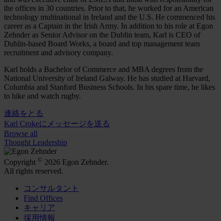
the offices in 30 countries. Prior to that, he worked for an American
technology multinational in Ireland and the U.S. He commenced his
career as a Captain in the Irish Army. In addition to his role at Egon
Zehnder as Senior Advisor on the Dublin team​, Karl is CEO of
Dublin-based Board Works, a board and top management team
recruitment and advisory company.
Karl holds a Bachelor of Commerce and MBA degrees from the
National University of Ireland Galway. He has studied at Harvard,
Columbia and Stanford Business Schools. In his spare time, he likes
to hike and watch rugby.
連絡をとる
Karl Crokeにメッセージを送る
Browse all
Thought Leadership
©
Copyright
2026 Egon Zehnder.
All rights reserved.
コンサルタント
Find Offices
キャリア
採用情報