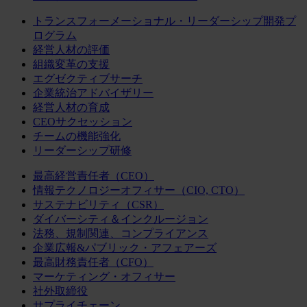
トランスフォーメーショナル・リーダーシップ開発プ
ログラム
経営人材の評価
組織変革の支援
エグゼクティブサーチ
企業統治アドバイザリー
経営人材の育成
CEOサクセッション
チームの機能強化
リーダーシップ研修
最高経営責任者（CEO）
情報テクノロジーオフィサー（CIO, CTO）
サステナビリティ（CSR）
ダイバーシティ＆インクルージョン
法務、規制関連、コンプライアンス
企業広報&パブリック・アフェアーズ
最高財務責任者（CFO）
マーケティング・オフィサー
社外取締役
サプライチェーン