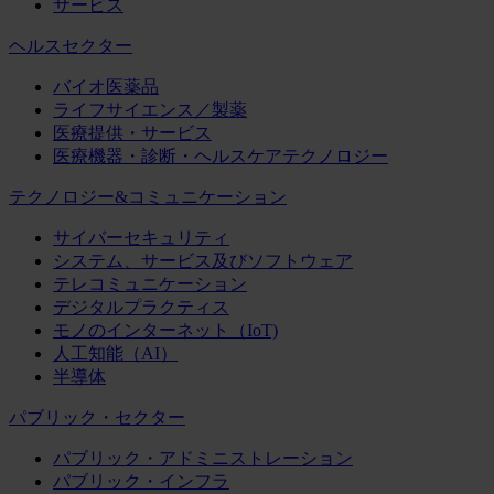
サービス
ヘルスセクター
バイオ医薬品
ライフサイエンス／製薬
医療提供・サービス
医療機器・診断・ヘルスケアテクノロジー
テクノロジー&コミュニケーション
サイバーセキュリティ
システム、サービス及びソフトウェア
テレコミュニケーション
デジタルプラクティス
モノのインターネット（IoT)
人工知能（AI）
半導体
パブリック・セクター
パブリック・アドミニストレーション
パブリック・インフラ