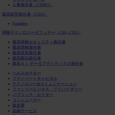
人事責任者（CHRO）
最高経営責任者（CEO）
Founders
情報テクノロジーオフィサー（CIO, CTO）
最高情報セキュリティ責任者
最高情報責任者
最高技術責任者
最高製品責任者
最高ＡＩ,データアナリティクス責任者
ヘルスセクター
プライベートキャピタル
テクノロジー&コミュニケーション
ファミリービジネス・アドバイザリー
パブリック・セクター
コンシューマー
製造業
金融サービス