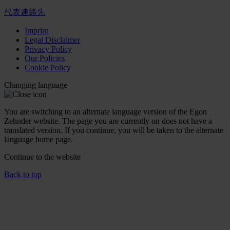
代表連絡先
Imprint
Legal Disclaimer
Privacy Policy
Our Policies
Cookie Policy
Changing language
You are switching to an alternate language version of the Egon
Zehnder website. The page you are currently on does not have a
translated version. If you continue, you will be taken to the alternate
language home page.
Continue to the
website
Back to top