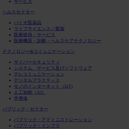
サービス
ヘルスセクター
バイオ医薬品
ライフサイエンス／製薬
医療提供・サービス
医療機器・診断・ヘルスケアテクノロジー
テクノロジー&コミュニケーション
サイバーセキュリティ
システム、サービス及びソフトウェア
テレコミュニケーション
デジタルプラクティス
モノのインターネット（IoT)
人工知能（AI）
半導体
パブリック・セクター
パブリック・アドミニストレーション
パブリック・インフラ