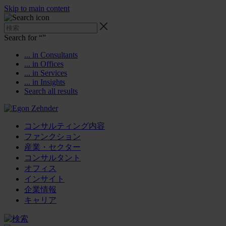
Skip to main content
Search for “
”
... in Consultants
... in Offices
... in Services
... in Insights
Search all results
コンサルティング内容
ファンクション
産業・セクター
コンサルタント
オフィス
インサイト
企業情報
キャリア