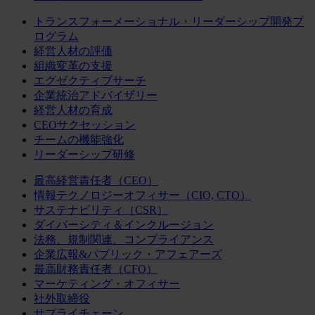
トランスフォーメーショナル・リーダーシップ開発プ
ログラム
経営人材の評価
組織変革の支援
エグゼクティブサーチ
企業統治アドバイザリー
経営人材の育成
CEOサクセッション
チームの機能強化
リーダーシップ研修
最高経営責任者（CEO）
情報テクノロジーオフィサー（CIO, CTO）
サステナビリティ（CSR）
ダイバーシティ＆インクルージョン
法務、規制関連、コンプライアンス
企業広報&パブリック・アフェアーズ
最高財務責任者（CFO）
マーケティング・オフィサー
社外取締役
サプライチェーン