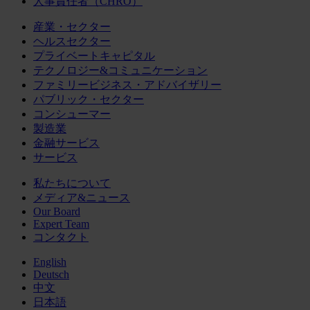
人事責任者（CHRO）
産業・セクター
ヘルスセクター
プライベートキャピタル
テクノロジー&コミュニケーション
ファミリービジネス・アドバイザリー
パブリック・セクター
コンシューマー
製造業
金融サービス
サービス
私たちについて
メディア&ニュース
Our Board
Expert Team
コンタクト
English
Deutsch
中文
日本語