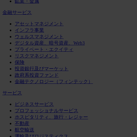
鉱業・金属
金融サービス
アセットマネジメント
インフラ事業
ウェルスマネジメント
デジタル資産、暗号資産、Web3
プライベート・エクイティ
リスクマネジメント
保険
投資銀行及びマーケット
政府系投資ファンド
金融テクノロジー（フィンテック）
サービス
ビジネスサービス
プロフェッショナルサービス
ホスピタリティ、旅行・レジャー
不動産
航空輸送
運輸及びロジスティクス