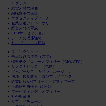
ログラム
経営人材の評価
組織変革の支援
エグゼクティブサーチ
企業統治アドバイザリー
経営人材の育成
CEOサクセッション
チームの機能強化
リーダーシップ研修
ファンクション
最高経営責任者（CEO）
情報テクノロジーオフィサー（CIO, CTO）
サステナビリティ（CSR）
ダイバーシティ＆インクルージョン
法務、規制関連、コンプライアンス
企業広報&パブリック・アフェアーズ
最高財務責任者（CFO）
マーケティング・オフィサー
社外取締役
サプライチェーン