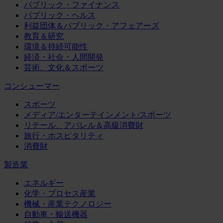
パブリック・ファイナンス
パブリック・ヘルス
利益団体＆パブリック・アフェアーズ
教育＆研究
環境＆持続可能性
経済・社会・人間開発
芸術、文化＆スポーツ
コンシューマー
スポーツ
メディア/エンターテインメント/スポーツ
リテール、アパレル＆高級消費財
旅行・ホスピタリティ
消費財
製造業
エネルギー
化学・プロセス産業
機械・産業テクノロジー
自動車・輸送機器