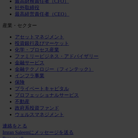
最高財務責任者（CFO）
社外取締役
最高経営責任者（CEO）
産業・セクター
アセットマネジメント
投資銀行及びマーケット
化学・プロセス産業
ファミリービジネス・アドバイザリー
金融サービス
金融テクノロジー（フィンテック）
インフラ事業
保険
プライベートキャピタル
プロフェッショナルサービス
不動産
政府系投資ファンド
ウェルスマネジメント
連絡をとる
Imran Saleemにメッセージを送る