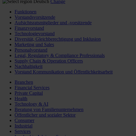
Deutsch
Change
Funktionen
Vorstandsvorsitzende
Aufsichtsratsmitglieder und -vorsitzende
Finanzvorstand
Technologievorstand
Diversität, Gleichberechtigung und Inklusion
Marketing und Sales
Personalvorstand
Legal, Regulatory & Compliance Professionals
Supply Chain & Operation Officers
Nachhaltigkeit
Vorstand Kommunikation und Öffentlichkeitsarbeit
Branchen
Financial Services
Private Capital
Health
Technology & AI
Beratung von Familienunternehmen
Öffentlicher und sozialer Sektor
Consumer
Industrial
Services