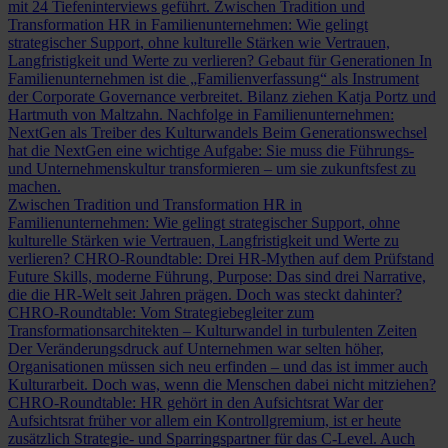
mit 24 Tiefeninterviews geführt.
Zwischen Tradition und
Transformation
HR in Familienunternehmen: Wie gelingt
strategischer Support, ohne kulturelle Stärken wie Vertrauen,
Langfristigkeit und Werte zu verlieren?
Gebaut für Generationen
In
Familienunternehmen ist die „Familienverfassung“ als Instrument
der Corporate Governance verbreitet. Bilanz ziehen Katja Portz und
Hartmuth von Maltzahn.
Nachfolge in Familienunternehmen:
NextGen als Treiber des Kulturwandels
Beim Generationswechsel
hat die NextGen eine wichtige Aufgabe: Sie muss die Führungs-
und Unternehmenskultur transformieren – um sie zukunftsfest zu
machen.
Zwischen Tradition und Transformation
HR in
Familienunternehmen: Wie gelingt strategischer Support, ohne
kulturelle Stärken wie Vertrauen, Langfristigkeit und Werte zu
verlieren?
CHRO-Roundtable: Drei HR-Mythen auf dem Prüfstand
Future Skills, moderne Führung, Purpose: Das sind drei Narrative,
die die HR-Welt seit Jahren prägen. Doch was steckt dahinter?
CHRO-Roundtable: Vom Strategiebegleiter zum
Transformationsarchitekten – Kulturwandel in turbulenten Zeiten
Der Veränderungsdruck auf Unternehmen war selten höher,
Organisationen müssen sich neu erfinden – und das ist immer auch
Kulturarbeit. Doch was, wenn die Menschen dabei nicht mitziehen?
CHRO-Roundtable: HR gehört in den Aufsichtsrat
War der
Aufsichtsrat früher vor allem ein Kontrollgremium, ist er heute
zusätzlich Strategie- und Sparringspartner für das C-Level. Auch