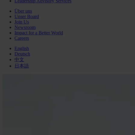
Leadership Advisory Services
Über uns
Unser Board
Join Us
Newsroom
Impact for a Better World
Careers
English
Deutsch
中文
日本語