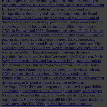
Beziehungen.
Künstliche Intelligenz, menschliche Beziehungen
Stephanie Conway ist als Senior Director Talent Development beim
Business-Netzwerk LinkedIn nah dran an Trends rund um
datengestütztes Recruiting und Talent Management.
The Board
Member's Guide to Overseeing AI
A practical guide for board of
directors to oversee AI strategy, governance, and risk—designed to
empower corporate boards in the age of intelligent technology.
CEOs in Deutschland 2026: Konturen eines neuen Profils
Leistung
und Ergebnisstärke, einst zentral für den Einstieg in die CEO-Rolle,
reichen nicht mehr aus. Stattdessen werden Risikobereitschaft,
Leadership-Kompetenz und Beziehungsfähigkeit bedeutsam.
The
CEO Response
1.235 CEOs weltweit teilen ihre Ansichten darüber,
wie sie die größten Herausforderungen meistern, denen sie
gegenüberstehen. Lesen Sie ihre Antworten.
CEO-Karrieren: Viele
Wege führen in den Vorstand
Was sind die Erfolgsfaktoren, um in
den Vorstand eines Unternehmens zu kommen? Das wird Heiko
Wolters, Senior Partner bei Egon Zehnder, immer wieder gefragt.
CEOs ostdeutscher Unternehmen
Die Welt verändert sich
grundlegend. Die Haltung von CEOs ostdeutscher Unternehmen zu
den disruptiven Ereignissen unserer Zeit lesen Sie hier.
The Super CFO
CFOs are taking on unprecedented responsibilities
and evolving into “super CFOs.” In our global study, we surveyed
600 of them to unveil the future of the role and its implications for
organizations.
Neues Kompetenzprofil für CFOs: Finanzchef:innen
als Changemaker
Die CFOs großer Unternehmen bauen ihr