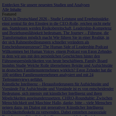
Entdecken Sie unsere neuesten Studien und Analysen
Alle Inhalte
Featured
CEOs in Deutschland 2026 - Studie
Leistung und Ergebnisstärke,
einst zentral für den Einstieg in die CEO-Rolle, reichen nicht mehr
aus. Stattdessen werden Risikobereitschaft, Leadership-Kompetenz
und Beziehungsfähigkeit bedeutsam.
The Journey – Führung, die
Transformation möglich macht
Wie führen Sie in einer Realität, in
der sich Rahmenbedingungen schneller verändern als
Entscheidungsprozesse?
The Human Side of Leadership Podcast
Willkommen bei Human Voices, einem Podcast von Egon Zehnder,
in dem wir uns mit den persönlichen Geschichten hinter den
Führungspersönlichkeiten von heute beschäftigen.
Family Board
Insights Studie
Welche Rolle übernehmen Beiräte und Aufsichtsräte
in deutschen Familienunternehmen wirklich? Egon Zehnder hat die
100 größten Familienunternehmen analysiert und mit 24
Tiefeninterviews geführt.
Künstliche Intelligenz – Herausforderungen für Aufsichtsräte und
Vorstände
Für Aufsichtsräte und Vorstände ist es von entscheidender
Bedeutung, sich intensiv mit künstlicher Intelligenz und ihren
Möglichkeiten auseinanderzusetzen.
CHRO-Roundtable: Zwischen
Menschlichkeit und Maschine
Hallo, danke, bitte – viele Menschen
neigen dazu, im Dialog mit generativer Künstlicher Intelligenz
Höflichkeitsfloskeln zu verwenden. Dabei entstehen parasoziale