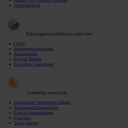
Aufbau von Advisory Boards
Nachhaltigkeit
Führungspersönlichkeiten entdecken
CEOs
Spitzenmanager:innen
Aufsichtsräte
Externe Beiräte
Executive Assessment
Leadership entwickeln
Individuelle Weiterentwicklung
Accelerated Onboarding
Entwicklungsplanung
Coaching
Team Journey