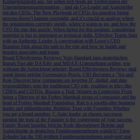
Kompetenzprofil aus. Sie sehen sich heute als Treiber:innen der
Unternehmenstransformation – und als Co-Leader auf Augenhöhe
mit den CEOs.
The New Playbook of CFOs
An assertive hiring
process doesn’t happen overnight, and it’s crucial to analyze where
the organization currently stands, where it wants to go, and how the
CFO fits into this puzzle. When hiring for this position, considering
potential is just as important as technical skills.
Effective Teams Start
with an Authentic Leader
A conversation with Lowe's CFO
Brandon Sink about his path to the role and how he builds and
inspires associates and teams
Board Effectiveness Reviews: Vom Standard zum strategischen
Impuls
Fast alle DAX40- und MDAX-Unternehmen prüfen, wie
wirksam ihr Aufsichtsrat arbeitet; Board Effectiveness Reviews sind
somit längst gelebte Governance-Praxis.
CIO Becomes a ‘Yes and’
Role
Discover how companies are layering IT, digital, and data
responsibilities onto the traditional CIO role, resulting in titles like
CDIOs and CDTOs.
Blazing a Trail: Women in Leadership
From
being a Director of the Forbes Marshall group of companies and the
head of Forbes Marshall Foundation, Rati is a sought-after business
leader and philanthropist.
Building Trust with Founders
Whether
you are a board member, C-Suite leader, or chosen successor,
earning the trust of the Founder is the cornerstone of your success.
Family Board Insights
Welche Rolle übernehmen Beiräte und
Aufsichtsräte in deutschen Familienunternehmen wirklich? Egon
Zehnder hat die 100 größten Familienunternehmen analysiert und