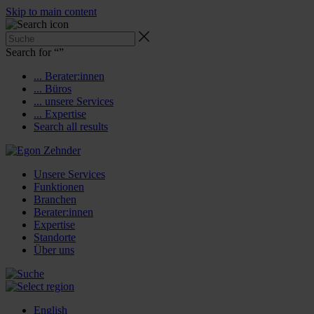
Skip to main content
Search for “
”
... Berater:innen
... Büros
... unsere Services
... Expertise
Search all results
Unsere Services
Funktionen
Branchen
Berater:innen
Expertise
Standorte
Über uns
English