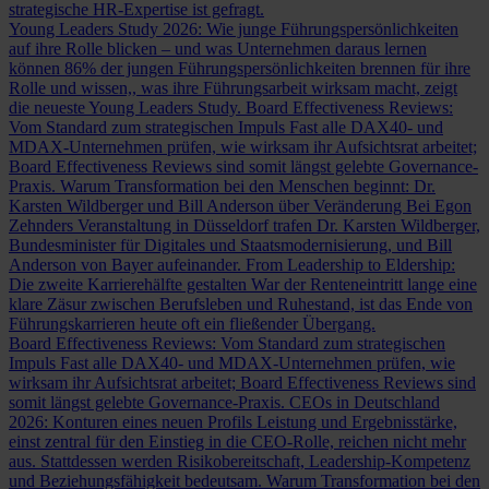
strategische HR-Expertise ist gefragt.
Young Leaders Study 2026: Wie junge Führungspersönlichkeiten
auf ihre Rolle blicken – und was Unternehmen daraus lernen
können
86% der jungen Führungspersönlichkeiten brennen für ihre
Rolle und wissen,, was ihre Führungsarbeit wirksam macht, zeigt
die neueste Young Leaders Study.
Board Effectiveness Reviews:
Vom Standard zum strategischen Impuls
Fast alle DAX40- und
MDAX-Unternehmen prüfen, wie wirksam ihr Aufsichtsrat arbeitet;
Board Effectiveness Reviews sind somit längst gelebte Governance-
Praxis.
Warum Transformation bei den Menschen beginnt: Dr.
Karsten Wildberger und Bill Anderson über Veränderung
Bei Egon
Zehnders Veranstaltung in Düsseldorf trafen Dr. Karsten Wildberger,
Bundesminister für Digitales und Staatsmodernisierung, und Bill
Anderson von Bayer aufeinander.
From Leadership to Eldership:
Die zweite Karrierehälfte gestalten
War der Renteneintritt lange eine
klare Zäsur zwischen Berufsleben und Ruhestand, ist das Ende von
Führungskarrieren heute oft ein fließender Übergang.
Board Effectiveness Reviews: Vom Standard zum strategischen
Impuls
Fast alle DAX40- und MDAX-Unternehmen prüfen, wie
wirksam ihr Aufsichtsrat arbeitet; Board Effectiveness Reviews sind
somit längst gelebte Governance-Praxis.
CEOs in Deutschland
2026: Konturen eines neuen Profils
Leistung und Ergebnisstärke,
einst zentral für den Einstieg in die CEO-Rolle, reichen nicht mehr
aus. Stattdessen werden Risikobereitschaft, Leadership-Kompetenz
und Beziehungsfähigkeit bedeutsam.
Warum Transformation bei den