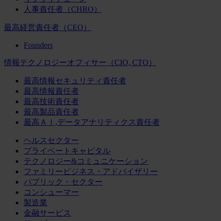
人事責任者（CHRO）
最高経営責任者（CEO）
Founders
情報テクノロジーオフィサー（CIO, CTO）
最高情報セキュリティ責任者
最高情報責任者
最高技術責任者
最高製品責任者
最高ＡＩ,データアナリティクス責任者
ヘルスセクター
プライベートキャピタル
テクノロジー&コミュニケーション
ファミリービジネス・アドバイザリー
パブリック・セクター
コンシューマー
製造業
金融サービス