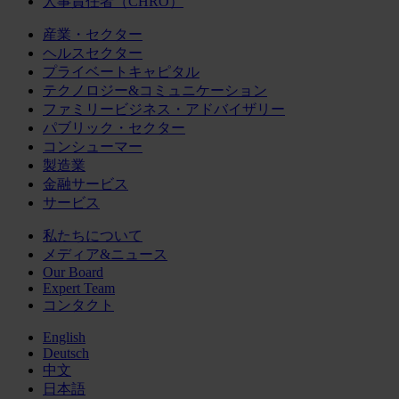
人事責任者（CHRO）
産業・セクター
ヘルスセクター
プライベートキャピタル
テクノロジー&コミュニケーション
ファミリービジネス・アドバイザリー
パブリック・セクター
コンシューマー
製造業
金融サービス
サービス
私たちについて
メディア&ニュース
Our Board
Expert Team
コンタクト
English
Deutsch
中文
日本語