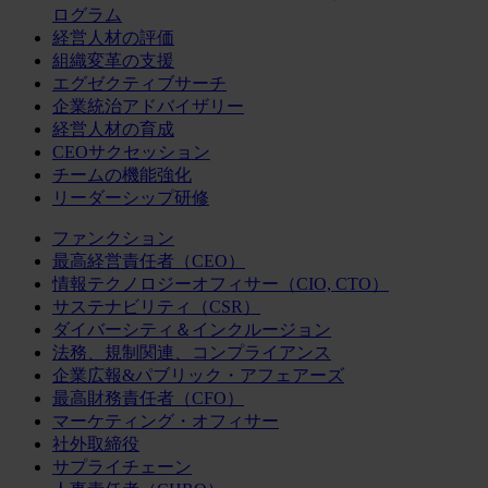
ログラム
経営人材の評価
組織変革の支援
エグゼクティブサーチ
企業統治アドバイザリー
経営人材の育成
CEOサクセッション
チームの機能強化
リーダーシップ研修
ファンクション
最高経営責任者（CEO）
情報テクノロジーオフィサー（CIO, CTO）
サステナビリティ（CSR）
ダイバーシティ＆インクルージョン
法務、規制関連、コンプライアンス
企業広報&パブリック・アフェアーズ
最高財務責任者（CFO）
マーケティング・オフィサー
社外取締役
サプライチェーン