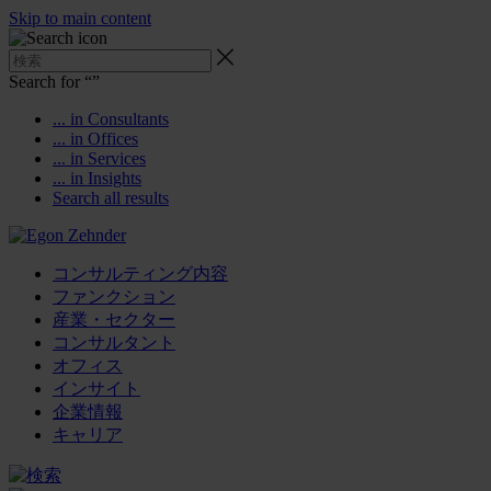
Skip to main content
Search for “
”
... in Consultants
... in Offices
... in Services
... in Insights
Search all results
コンサルティング内容
ファンクション
産業・セクター
コンサルタント
オフィス
インサイト
企業情報
キャリア