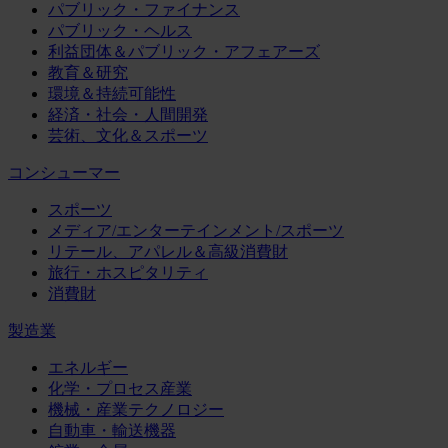
パブリック・ファイナンス
パブリック・ヘルス
利益団体＆パブリック・アフェアーズ
教育＆研究
環境＆持続可能性
経済・社会・人間開発
芸術、文化＆スポーツ
コンシューマー
スポーツ
メディア/エンターテインメント/スポーツ
リテール、アパレル＆高級消費財
旅行・ホスピタリティ
消費財
製造業
エネルギー
化学・プロセス産業
機械・産業テクノロジー
自動車・輸送機器