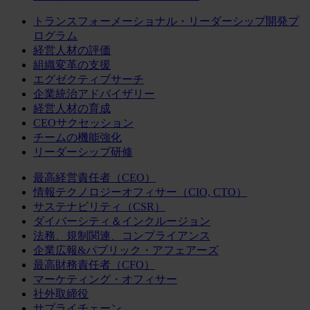
トランスフォーメーショナル・リーダーシップ開発プ
ログラム
経営人材の評価
組織変革の支援
エグゼクティブサーチ
企業統治アドバイザリー
経営人材の育成
CEOサクセッション
チームの機能強化
リーダーシップ研修
最高経営責任者（CEO）
情報テクノロジーオフィサー（CIO, CTO）
サステナビリティ（CSR）
ダイバーシティ＆インクルージョン
法務、規制関連、コンプライアンス
企業広報&パブリック・アフェアーズ
最高財務責任者（CFO）
マーケティング・オフィサー
社外取締役
サプライチェーン