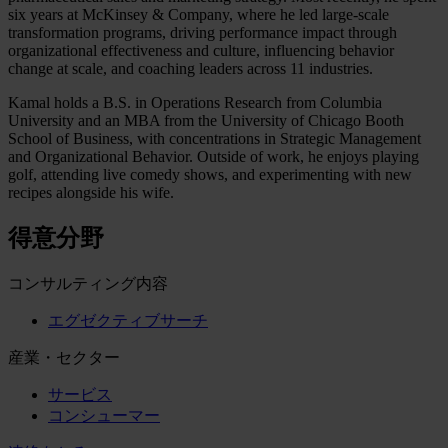
six years at McKinsey & Company, where he led large-scale
transformation programs, driving performance impact through
organizational effectiveness and culture, influencing behavior
change at scale, and coaching leaders across 11 industries.
Kamal holds a B.S. in Operations Research from Columbia
University and an MBA from the University of Chicago Booth
School of Business, with concentrations in Strategic Management
and Organizational Behavior. Outside of work, he enjoys playing
golf, attending live comedy shows, and experimenting with new
recipes alongside his wife.
得意分野
コンサルティング内容
エグゼクティブサーチ
産業・セクター
サービス
コンシューマー