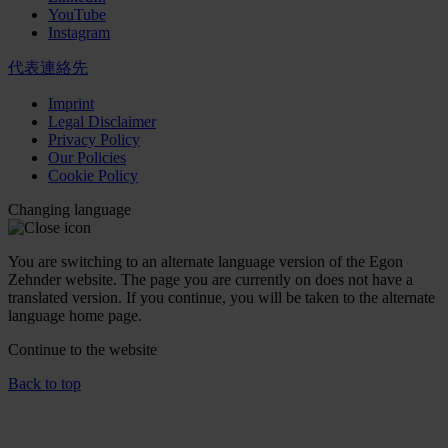
YouTube
Instagram
代表連絡先
Imprint
Legal Disclaimer
Privacy Policy
Our Policies
Cookie Policy
Changing language
You are switching to an alternate language version of the Egon
Zehnder website. The page you are currently on does not have a
translated version. If you continue, you will be taken to the alternate
language home page.
Continue to the
website
Back to top