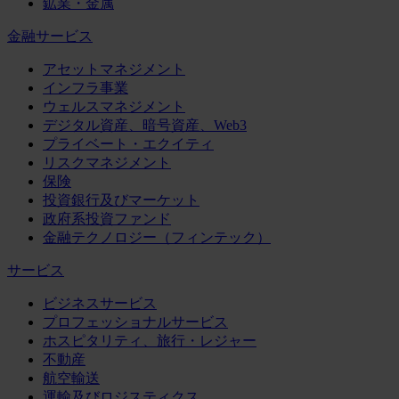
鉱業・金属
金融サービス
アセットマネジメント
インフラ事業
ウェルスマネジメント
デジタル資産、暗号資産、Web3
プライベート・エクイティ
リスクマネジメント
保険
投資銀行及びマーケット
政府系投資ファンド
金融テクノロジー（フィンテック）
サービス
ビジネスサービス
プロフェッショナルサービス
ホスピタリティ、旅行・レジャー
不動産
航空輸送
運輸及びロジスティクス