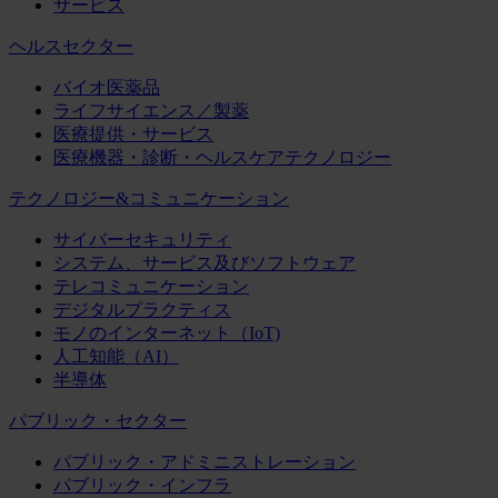
サービス
ヘルスセクター
バイオ医薬品
ライフサイエンス／製薬
医療提供・サービス
医療機器・診断・ヘルスケアテクノロジー
テクノロジー&コミュニケーション
サイバーセキュリティ
システム、サービス及びソフトウェア
テレコミュニケーション
デジタルプラクティス
モノのインターネット（IoT)
人工知能（AI）
半導体
パブリック・セクター
パブリック・アドミニストレーション
パブリック・インフラ