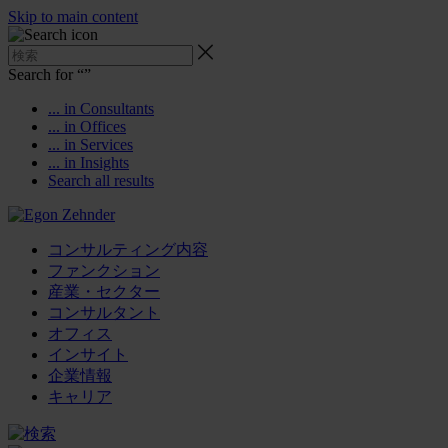
Skip to main content
Search for “
”
... in Consultants
... in Offices
... in Services
... in Insights
Search all results
コンサルティング内容
ファンクション
産業・セクター
コンサルタント
オフィス
インサイト
企業情報
キャリア