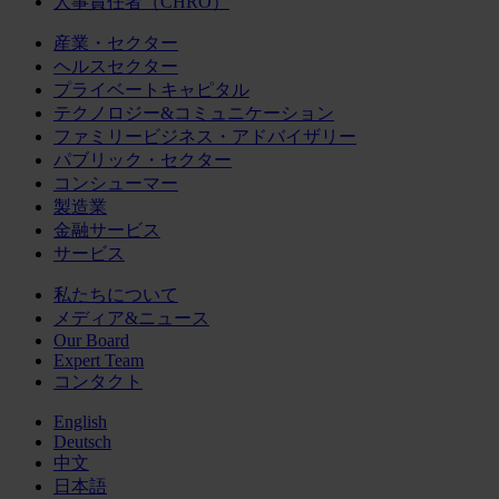
人事責任者（CHRO）
産業・セクター
ヘルスセクター
プライベートキャピタル
テクノロジー&コミュニケーション
ファミリービジネス・アドバイザリー
パブリック・セクター
コンシューマー
製造業
金融サービス
サービス
私たちについて
メディア&ニュース
Our Board
Expert Team
コンタクト
English
Deutsch
中文
日本語