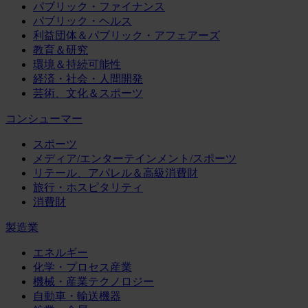
パブリック・ファイナンス
パブリック・ヘルス
利益団体＆パブリック・アフェアーズ
教育＆研究
環境＆持続可能性
経済・社会・人間開発
芸術、文化＆スポーツ
コンシューマー
スポーツ
メディア/エンターテインメント/スポーツ
リテール、アパレル＆高級消費財
旅行・ホスピタリティ
消費財
製造業
エネルギー
化学・プロセス産業
機械・産業テクノロジー
自動車・輸送機器