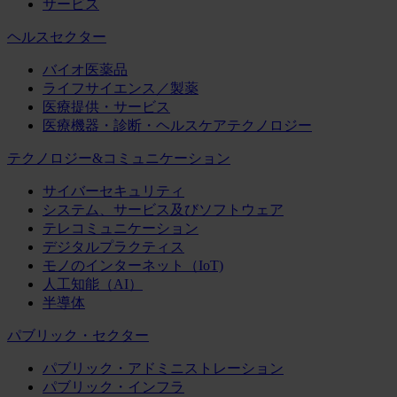
サービス
ヘルスセクター
バイオ医薬品
ライフサイエンス／製薬
医療提供・サービス
医療機器・診断・ヘルスケアテクノロジー
テクノロジー&コミュニケーション
サイバーセキュリティ
システム、サービス及びソフトウェア
テレコミュニケーション
デジタルプラクティス
モノのインターネット（IoT)
人工知能（AI）
半導体
パブリック・セクター
パブリック・アドミニストレーション
パブリック・インフラ