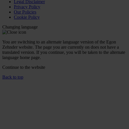
Legal Disclaimer
Privacy Policy
Our Policies
Cookie Policy
Changing language
You are switching to an alternate language version of the Egon
Zehnder website. The page you are currently on does not have a
translated version. If you continue, you will be taken to the alternate
language home page.
Continue to the
website
Back to top