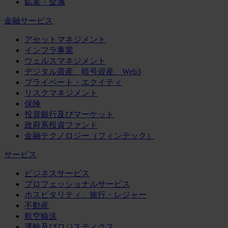
鉱業・金属
金融サービス
アセットマネジメント
インフラ事業
ウェルスマネジメント
デジタル資産、暗号資産、Web3
プライベート・エクイティ
リスクマネジメント
保険
投資銀行及びマーケット
政府系投資ファンド
金融テクノロジー（フィンテック）
サービス
ビジネスサービス
プロフェッショナルサービス
ホスピタリティ、旅行・レジャー
不動産
航空輸送
運輸及びロジスティクス