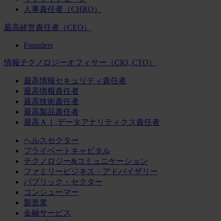
人事責任者（CHRO）
最高経営責任者（CEO）
Founders
情報テクノロジーオフィサー（CIO, CTO）
最高情報セキュリティ責任者
最高情報責任者
最高技術責任者
最高製品責任者
最高ＡＩ,データアナリティクス責任者
ヘルスセクター
プライベートキャピタル
テクノロジー&コミュニケーション
ファミリービジネス・アドバイザリー
パブリック・セクター
コンシューマー
製造業
金融サービス