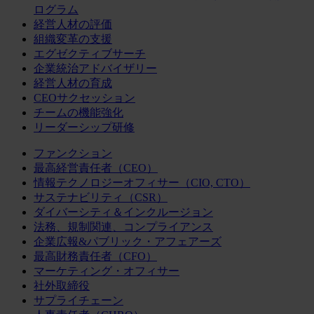
ログラム
経営人材の評価
組織変革の支援
エグゼクティブサーチ
企業統治アドバイザリー
経営人材の育成
CEOサクセッション
チームの機能強化
リーダーシップ研修
ファンクション
最高経営責任者（CEO）
情報テクノロジーオフィサー（CIO, CTO）
サステナビリティ（CSR）
ダイバーシティ＆インクルージョン
法務、規制関連、コンプライアンス
企業広報&パブリック・アフェアーズ
最高財務責任者（CFO）
マーケティング・オフィサー
社外取締役
サプライチェーン