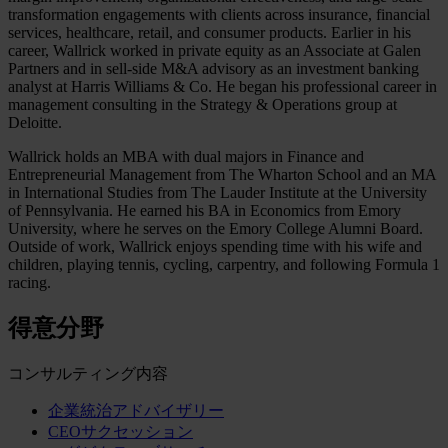
transformation engagements with clients across insurance, financial
services, healthcare, retail, and consumer products. Earlier in his
career, Wallrick worked in private equity as an Associate at Galen
Partners and in sell-side M&A advisory as an investment banking
analyst at Harris Williams & Co. He began his professional career in
management consulting in the Strategy & Operations group at
Deloitte.
Wallrick holds an MBA with dual majors in Finance and
Entrepreneurial Management from The Wharton School and an MA
in International Studies from The Lauder Institute at the University
of Pennsylvania. He earned his BA in Economics from Emory
University, where he serves on the Emory College Alumni Board.
Outside of work, Wallrick enjoys spending time with his wife and
children, playing tennis, cycling, carpentry, and following Formula 1
racing.
得意分野
コンサルティング内容
企業統治アドバイザリー
CEOサクセッション