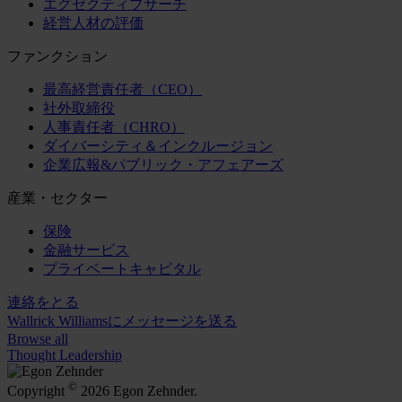
エグゼクティブサーチ
経営人材の評価
ファンクション
最高経営責任者（CEO）
社外取締役
人事責任者（CHRO）
ダイバーシティ＆インクルージョン
企業広報&パブリック・アフェアーズ
産業・セクター
保険
金融サービス
プライベートキャピタル
連絡をとる
Wallrick Williamsにメッセージを送る
Browse all
Thought Leadership
©
Copyright
2026 Egon Zehnder.