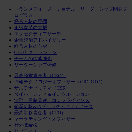
トランスフォーメーショナル・リーダーシップ開発プ
ログラム
経営人材の評価
組織変革の支援
エグゼクティブサーチ
企業統治アドバイザリー
経営人材の育成
CEOサクセッション
チームの機能強化
リーダーシップ研修
最高経営責任者（CEO）
情報テクノロジーオフィサー（CIO, CTO）
サステナビリティ（CSR）
ダイバーシティ＆インクルージョン
法務、規制関連、コンプライアンス
企業広報&パブリック・アフェアーズ
最高財務責任者（CFO）
マーケティング・オフィサー
社外取締役
サプライチェーン