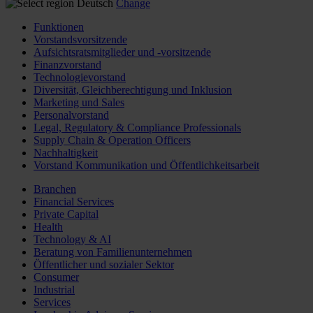
Deutsch
Change
Funktionen
Vorstandsvorsitzende
Aufsichtsratsmitglieder und -vorsitzende
Finanzvorstand
Technologievorstand
Diversität, Gleichberechtigung und Inklusion
Marketing und Sales
Personalvorstand
Legal, Regulatory & Compliance Professionals
Supply Chain & Operation Officers
Nachhaltigkeit
Vorstand Kommunikation und Öffentlichkeitsarbeit
Branchen
Financial Services
Private Capital
Health
Technology & AI
Beratung von Familienunternehmen
Öffentlicher und sozialer Sektor
Consumer
Industrial
Services