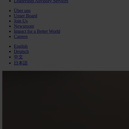
Leadership Advisory Services
Über uns
Unser Board
Join Us
Newsroom
Impact for a Better World
Careers
English
Deutsch
中文
日本語