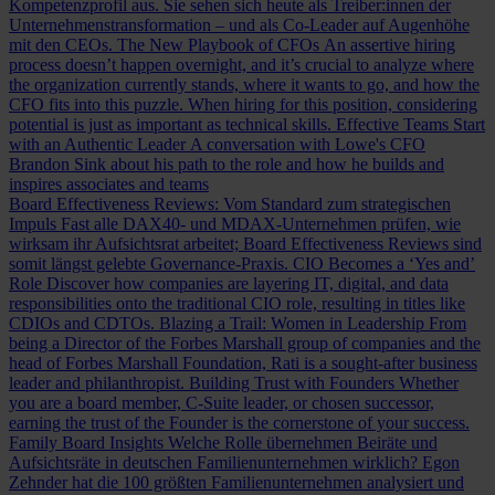
Kompetenzprofil aus. Sie sehen sich heute als Treiber:innen der
Unternehmenstransformation – und als Co-Leader auf Augenhöhe
mit den CEOs.
The New Playbook of CFOs
An assertive hiring
process doesn’t happen overnight, and it’s crucial to analyze where
the organization currently stands, where it wants to go, and how the
CFO fits into this puzzle. When hiring for this position, considering
potential is just as important as technical skills.
Effective Teams Start
with an Authentic Leader
A conversation with Lowe's CFO
Brandon Sink about his path to the role and how he builds and
inspires associates and teams
Board Effectiveness Reviews: Vom Standard zum strategischen
Impuls
Fast alle DAX40- und MDAX-Unternehmen prüfen, wie
wirksam ihr Aufsichtsrat arbeitet; Board Effectiveness Reviews sind
somit längst gelebte Governance-Praxis.
CIO Becomes a ‘Yes and’
Role
Discover how companies are layering IT, digital, and data
responsibilities onto the traditional CIO role, resulting in titles like
CDIOs and CDTOs.
Blazing a Trail: Women in Leadership
From
being a Director of the Forbes Marshall group of companies and the
head of Forbes Marshall Foundation, Rati is a sought-after business
leader and philanthropist.
Building Trust with Founders
Whether
you are a board member, C-Suite leader, or chosen successor,
earning the trust of the Founder is the cornerstone of your success.
Family Board Insights
Welche Rolle übernehmen Beiräte und
Aufsichtsräte in deutschen Familienunternehmen wirklich? Egon
Zehnder hat die 100 größten Familienunternehmen analysiert und