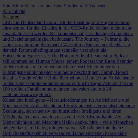
Entdecken Sie unsere neuesten Studien und Analysen
Alle Inhalte
Featured
CEOs in Deutschland 2026 - Studie
Leistung und Ergebnisstärke,
einst zentral für den Einstieg in die CEO-Rolle, reichen nicht mehr
aus. Stattdessen werden Risikobereitschaft, Leadership-Kompetenz
und Beziehungsfähigkeit bedeutsam.
The Journey – Führung, die
Transformation möglich macht
Wie führen Sie in einer Realität, in
der sich Rahmenbedingungen schneller verändern als
Entscheidungsprozesse?
The Human Side of Leadership Podcast
Willkommen bei Human Voices, einem Podcast von Egon Zehnder,
in dem wir uns mit den persönlichen Geschichten hinter den
Führungspersönlichkeiten von heute beschäftigen.
Family Board
Insights Studie
Welche Rolle übernehmen Beiräte und Aufsichtsräte
in deutschen Familienunternehmen wirklich? Egon Zehnder hat die
100 größten Familienunternehmen analysiert und mit 24
Tiefeninterviews geführt.
Künstliche Intelligenz – Herausforderungen für Aufsichtsräte und
Vorstände
Für Aufsichtsräte und Vorstände ist es von entscheidender
Bedeutung, sich intensiv mit künstlicher Intelligenz und ihren
Möglichkeiten auseinanderzusetzen.
CHRO-Roundtable: Zwischen
Menschlichkeit und Maschine
Hallo, danke, bitte – viele Menschen
neigen dazu, im Dialog mit generativer Künstlicher Intelligenz
Höflichkeitsfloskeln zu verwenden. Dabei entstehen parasoziale