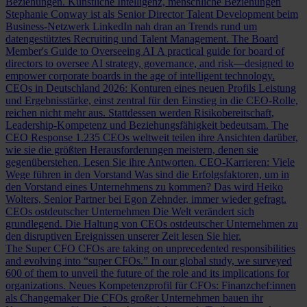
Beziehungen.
Künstliche Intelligenz, menschliche Beziehungen
Stephanie Conway ist als Senior Director Talent Development beim
Business-Netzwerk LinkedIn nah dran an Trends rund um
datengestütztes Recruiting und Talent Management.
The Board
Member's Guide to Overseeing AI
A practical guide for board of
directors to oversee AI strategy, governance, and risk—designed to
empower corporate boards in the age of intelligent technology.
CEOs in Deutschland 2026: Konturen eines neuen Profils
Leistung
und Ergebnisstärke, einst zentral für den Einstieg in die CEO-Rolle,
reichen nicht mehr aus. Stattdessen werden Risikobereitschaft,
Leadership-Kompetenz und Beziehungsfähigkeit bedeutsam.
The
CEO Response
1.235 CEOs weltweit teilen ihre Ansichten darüber,
wie sie die größten Herausforderungen meistern, denen sie
gegenüberstehen. Lesen Sie ihre Antworten.
CEO-Karrieren: Viele
Wege führen in den Vorstand
Was sind die Erfolgsfaktoren, um in
den Vorstand eines Unternehmens zu kommen? Das wird Heiko
Wolters, Senior Partner bei Egon Zehnder, immer wieder gefragt.
CEOs ostdeutscher Unternehmen
Die Welt verändert sich
grundlegend. Die Haltung von CEOs ostdeutscher Unternehmen zu
den disruptiven Ereignissen unserer Zeit lesen Sie hier.
The Super CFO
CFOs are taking on unprecedented responsibilities
and evolving into “super CFOs.” In our global study, we surveyed
600 of them to unveil the future of the role and its implications for
organizations.
Neues Kompetenzprofil für CFOs: Finanzchef:innen
als Changemaker
Die CFOs großer Unternehmen bauen ihr