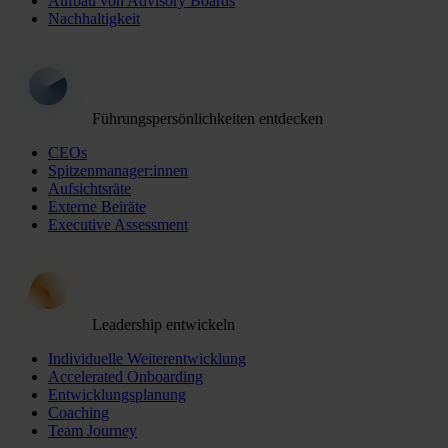
Aufbau von Advisory Boards
Nachhaltigkeit
Führungspersönlichkeiten entdecken
CEOs
Spitzenmanager:innen
Aufsichtsräte
Externe Beiräte
Executive Assessment
Leadership entwickeln
Individuelle Weiterentwicklung
Accelerated Onboarding
Entwicklungsplanung
Coaching
Team Journey