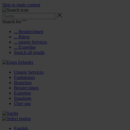
Skip to main content
Search for “
”
... Berater:innen
... Büros
... unsere Services
... Expertise
Search all results
Unsere Services
Funktionen
Branchen
Berater:innen
Expertise
Standorte
Über uns
English