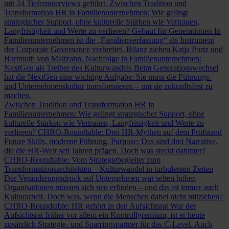
mit 24 Tiefeninterviews geführt.
Zwischen Tradition und
Transformation
HR in Familienunternehmen: Wie gelingt
strategischer Support, ohne kulturelle Stärken wie Vertrauen,
Langfristigkeit und Werte zu verlieren?
Gebaut für Generationen
In
Familienunternehmen ist die „Familienverfassung“ als Instrument
der Corporate Governance verbreitet. Bilanz ziehen Katja Portz und
Hartmuth von Maltzahn.
Nachfolge in Familienunternehmen:
NextGen als Treiber des Kulturwandels
Beim Generationswechsel
hat die NextGen eine wichtige Aufgabe: Sie muss die Führungs-
und Unternehmenskultur transformieren – um sie zukunftsfest zu
machen.
Zwischen Tradition und Transformation
HR in
Familienunternehmen: Wie gelingt strategischer Support, ohne
kulturelle Stärken wie Vertrauen, Langfristigkeit und Werte zu
verlieren?
CHRO-Roundtable: Drei HR-Mythen auf dem Prüfstand
Future Skills, moderne Führung, Purpose: Das sind drei Narrative,
die die HR-Welt seit Jahren prägen. Doch was steckt dahinter?
CHRO-Roundtable: Vom Strategiebegleiter zum
Transformationsarchitekten – Kulturwandel in turbulenten Zeiten
Der Veränderungsdruck auf Unternehmen war selten höher,
Organisationen müssen sich neu erfinden – und das ist immer auch
Kulturarbeit. Doch was, wenn die Menschen dabei nicht mitziehen?
CHRO-Roundtable: HR gehört in den Aufsichtsrat
War der
Aufsichtsrat früher vor allem ein Kontrollgremium, ist er heute
zusätzlich Strategie- und Sparringspartner für das C-Level. Auch