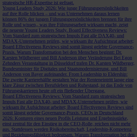
strategische HR-Expertise ist gefragt.
Young Leaders Study 2026: Wie junge Führungspersönlichkeiten
auf ihre Rolle blicken – und was Unternehmen daraus lernen
können
86% der jungen Führungspersönlichkeiten brennen für ihre
Rolle und wissen,, was ihre Führungsarbeit wirksam macht, zeigt
die neueste Young Leaders Study.
Board Effectiveness Reviews:
Vom Standard zum strategischen Impuls
Fast alle DAX40- und
MDAX-Unternehmen prüfen, wie wirksam ihr Aufsichtsrat arbeitet;
Board Effectiveness Reviews sind somit längst gelebte Governance-
Praxis.
Warum Transformation bei den Menschen beginnt: Dr.
Karsten Wildberger und Bill Anderson über Veränderung
Bei Egon
Zehnders Veranstaltung in Düsseldorf trafen Dr. Karsten Wildberger,
Bundesminister für Digitales und Staatsmodernisierung, und Bill
Anderson von Bayer aufeinander.
From Leadership to Eldership:
Die zweite Karrierehälfte gestalten
War der Renteneintritt lange eine
klare Zäsur zwischen Berufsleben und Ruhestand, ist das Ende von
Führungskarrieren heute oft ein fließender Übergang.
Board Effectiveness Reviews: Vom Standard zum strategischen
Impuls
Fast alle DAX40- und MDAX-Unternehmen prüfen, wie
wirksam ihr Aufsichtsrat arbeitet; Board Effectiveness Reviews sind
somit längst gelebte Governance-Praxis.
CEOs in Deutschland
2026: Konturen eines neuen Profils
Leistung und Ergebnisstärke,
einst zentral für den Einstieg in die CEO-Rolle, reichen nicht mehr
aus. Stattdessen werden Risikobereitschaft, Leadership-Kompetenz
und Beziehungsfähigkeit bedeutsam.
Warum Transformation bei den