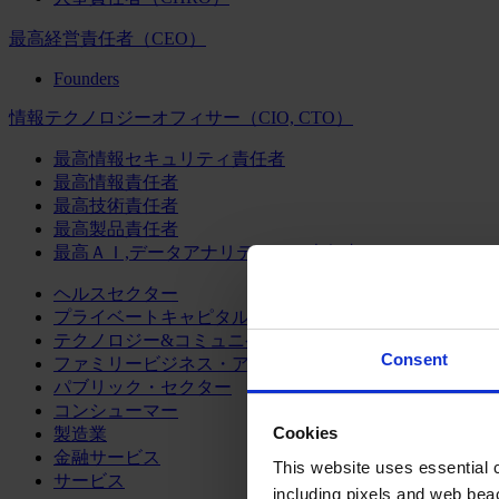
最高経営責任者（CEO）
Founders
情報テクノロジーオフィサー（CIO, CTO）
最高情報セキュリティ責任者
最高情報責任者
最高技術責任者
最高製品責任者
最高ＡＩ,データアナリティクス責任者
ヘルスセクター
プライベートキャピタル
テクノロジー&コミュニケーション
Consent
ファミリービジネス・アドバイザリー
パブリック・セクター
コンシューマー
Cookies
製造業
金融サービス
This website uses essential co
サービス
including pixels and web beac