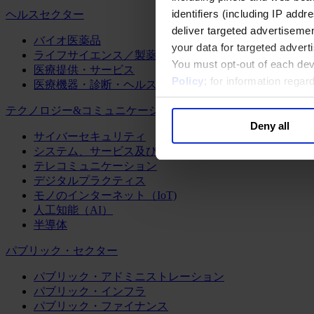
identifiers (including IP add
ヘルスセクター
deliver targeted advertisemen
バイオ医薬品
your data for targeted advert
ライフサイエンス／製薬
You must opt-out of each dev
医療提供・サービス
Policy
; for information rega
医療機器・診断・ヘルスケアテクノロジー
テクノロジー&コミュニケーション
Deny all
サイバーセキュリティ
システム、サービス及びソフトウェア
テレコミュニケーション
デジタルプラクティス
モノのインターネット（IoT)
人工知能（AI）
半導体
パブリック・セクター
パブリック・アドミニストレーション
パブリック・インフラ
パブリック・ファイナンス