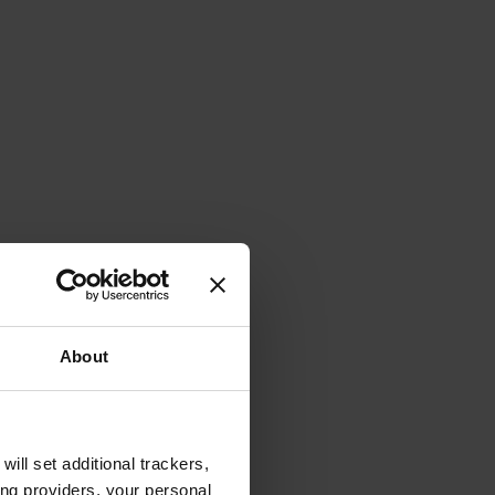
About
will set additional trackers,
ing providers, your personal