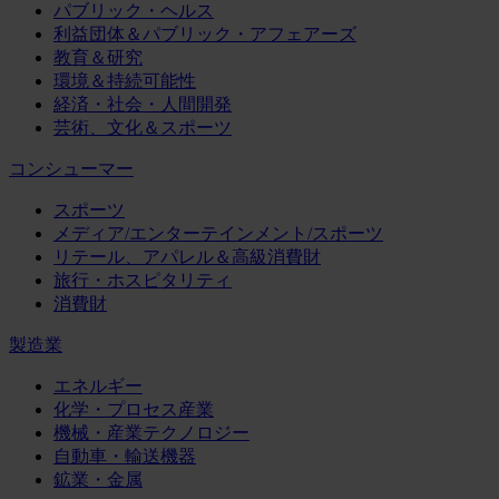
パブリック・ヘルス
利益団体＆パブリック・アフェアーズ
教育＆研究
環境＆持続可能性
経済・社会・人間開発
芸術、文化＆スポーツ
コンシューマー
スポーツ
メディア/エンターテインメント/スポーツ
リテール、アパレル＆高級消費財
旅行・ホスピタリティ
消費財
製造業
エネルギー
化学・プロセス産業
機械・産業テクノロジー
自動車・輸送機器
鉱業・金属