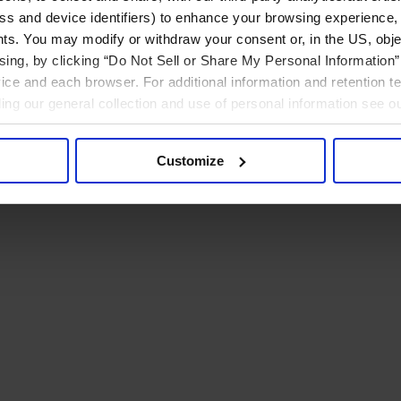
ress and device identifiers) to enhance your browsing experience,
ts. You may modify or withdraw your consent or, in the US, objec
ising, by clicking “Do Not Sell or Share My Personal Information” 
ice and each browser. For additional information and retention 
rding our general collection and use of personal information see o
Customize