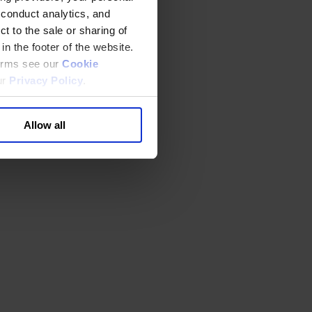
 conduct analytics, and
t to the sale or sharing of
in the footer of the website.
terms see our
Cookie
ur
Privacy Policy
.
Allow all