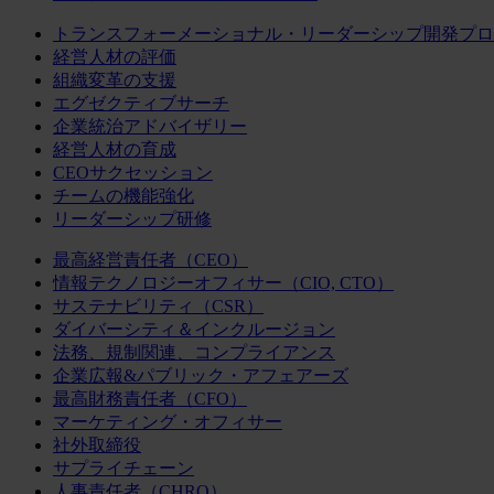
トランスフォーメーショナル・リーダーシップ開発プロ
経営人材の評価
組織変革の支援
エグゼクティブサーチ
企業統治アドバイザリー
経営人材の育成
CEOサクセッション
チームの機能強化
リーダーシップ研修
最高経営責任者（CEO）
情報テクノロジーオフィサー（CIO, CTO）
サステナビリティ（CSR）
ダイバーシティ＆インクルージョン
法務、規制関連、コンプライアンス
企業広報&パブリック・アフェアーズ
最高財務責任者（CFO）
マーケティング・オフィサー
社外取締役
サプライチェーン
人事責任者（CHRO）