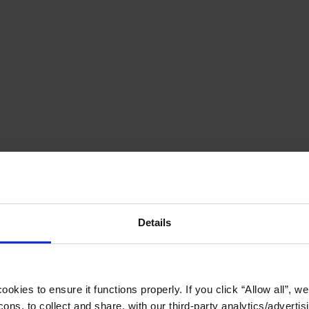
Details
okies to ensure it functions properly. If you click “Allow all”, we 
ons, to collect and share, with our third-party analytics/advertis