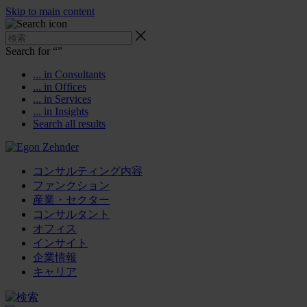
Skip to main content
Search for “
”
... in Consultants
... in Offices
... in Services
... in Insights
Search all results
コンサルティング内容
ファンクション
産業・セクター
コンサルタント
オフィス
インサイト
企業情報
キャリア