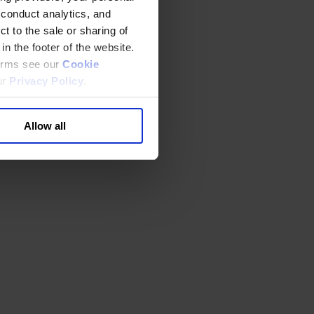
 conduct analytics, and
t to the sale or sharing of
in the footer of the website.
terms see our
Cookie
ur
Privacy Policy
.
Allow all