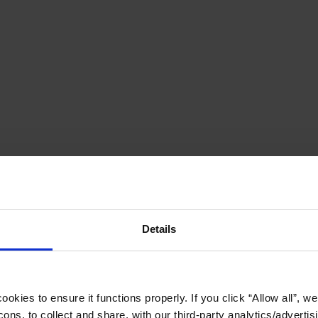
Details
okies to ensure it functions properly. If you click “Allow all”, we 
ons, to collect and share, with our third-party analytics/advertis