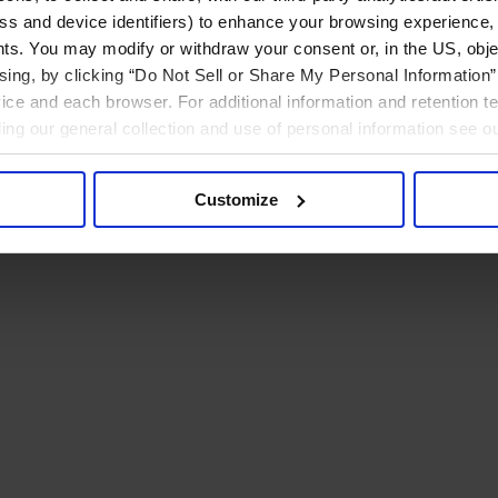
ress and device identifiers) to enhance your browsing experience,
ts. You may modify or withdraw your consent or, in the US, objec
ising, by clicking “Do Not Sell or Share My Personal Information” 
ice and each browser. For additional information and retention 
rding our general collection and use of personal information see o
Customize