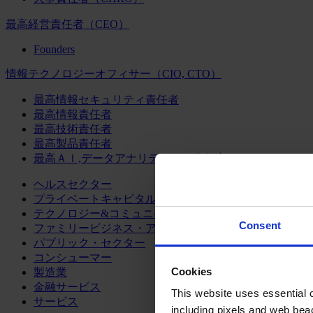
最高経営責任者（CEO）
Founders
情報テクノロジーオフィサー（CIO, CTO）
最高情報セキュリティ責任者
最高情報責任者
最高技術責任者
最高製品責任者
最高ＡＩ,データアナリティクス責任者
ヘルスセクター
プライベートキャピタル
テクノロジー&コミュニケーション
Consent
ファミリービジネス・アドバイザリー
パブリック・セクター
コンシューマー
Cookies
製造業
金融サービス
This website uses essential co
サービス
including pixels and web beac