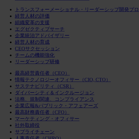
トランスフォーメーショナル・リーダーシップ開発プロ
経営人材の評価
組織変革の支援
エグゼクティブサーチ
企業統治アドバイザリー
経営人材の育成
CEOサクセッション
チームの機能強化
リーダーシップ研修
最高経営責任者（CEO）
情報テクノロジーオフィサー（CIO, CTO）
サステナビリティ（CSR）
ダイバーシティ＆インクルージョン
法務、規制関連、コンプライアンス
企業広報&パブリック・アフェアーズ
最高財務責任者（CFO）
マーケティング・オフィサー
社外取締役
サプライチェーン
人事責任者（CHRO）