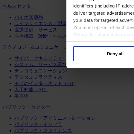
identifiers (including IP add
ヘルスセクター
deliver targeted advertisemen
バイオ医薬品
your data for targeted advert
ライフサイエンス／製薬
You must opt-out of each dev
医療提供・サービス
Policy
; for information rega
医療機器・診断・ヘルスケアテクノロジー
テクノロジー&コミュニケーション
Deny all
サイバーセキュリティ
システム、サービス及びソフトウェア
テレコミュニケーション
デジタルプラクティス
モノのインターネット（IoT)
人工知能（AI）
半導体
パブリック・セクター
パブリック・アドミニストレーション
パブリック・インフラ
パブリック・ファイナンス