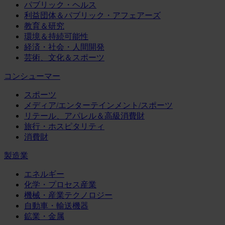
パブリック・ヘルス
利益団体＆パブリック・アフェアーズ
教育＆研究
環境＆持続可能性
経済・社会・人間開発
芸術、文化＆スポーツ
コンシューマー
スポーツ
メディア/エンターテインメント/スポーツ
リテール、アパレル＆高級消費財
旅行・ホスピタリティ
消費財
製造業
エネルギー
化学・プロセス産業
機械・産業テクノロジー
自動車・輸送機器
鉱業・金属