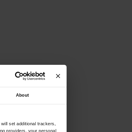
About
will set additional trackers,
ing providers, your personal