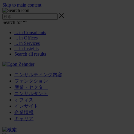
Skip to main content
Search for “
”
... in Consultants
... in Offices
... in Services
... in Insights
Search all results
コンサルティング内容
ファンクション
産業・セクター
コンサルタント
オフィス
インサイト
企業情報
キャリア