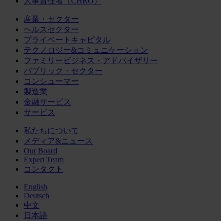
人事責任者（CHRO）
産業・セクター
ヘルスセクター
プライベートキャピタル
テクノロジー&コミュニケーション
ファミリービジネス・アドバイザリー
パブリック・セクター
コンシューマー
製造業
金融サービス
サービス
私たちについて
メディア&ニュース
Our Board
Expert Team
コンタクト
English
Deutsch
中文
日本語