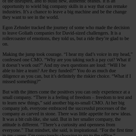
of the disrupted, and to build new, authentic brands. It is an
opportunity to wield big company skills in a way that can remake
industries. It’s a chance to leave a big machine and be the change
they want to see in the world.
Egon Zehnder tracked the journey of some who made the decision
to leave Goliath companies for David-sized challengers. It is a
rollercoaster of emotions, they told us, but a ride they’re glad to be
on.
Making the jump took courage. “I hear my dad’s voice in my head,”
confessed one CMO. “Why are you taking such a pay cut? What if
it doesn’t work out?” And my own questions are loud: “Will I be
able to hire a team? Are they funded?” You do as much due
diligence as you can, but it’s definitely the riskier choice. “What if I
missed something?”
But with the jitters come the positives you can only experience at a
small company. “There is a feeling of freedom – freedom to test and
to learn new things,” said another big-to-small CMO. At her big
company job, everyone embraced the successful processes of the
company as carved in stone. There was little appetite for new ideas.
It was a bit cult-like, she said. But in her smaller company, the
attitude is different. “There’s a curiosity and openness from
everyone.” That mindset, she said, is inspirational. “For the first time
in my career, I’m consciously choosing to go to the office.”