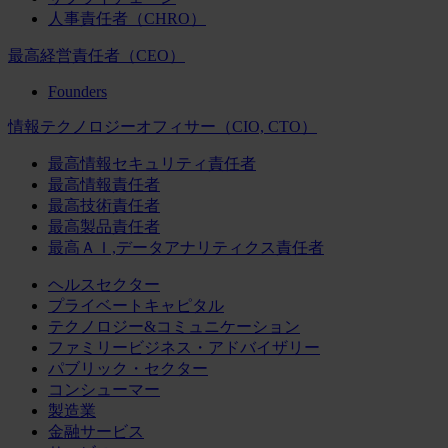
人事責任者（CHRO）
最高経営責任者（CEO）
Founders
情報テクノロジーオフィサー（CIO, CTO）
最高情報セキュリティ責任者
最高情報責任者
最高技術責任者
最高製品責任者
最高ＡＩ,データアナリティクス責任者
ヘルスセクター
プライベートキャピタル
テクノロジー&コミュニケーション
ファミリービジネス・アドバイザリー
パブリック・セクター
コンシューマー
製造業
金融サービス