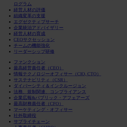
ログラム
経営人材の評価
組織変革の支援
エグゼクティブサーチ
企業統治アドバイザリー
経営人材の育成
CEOサクセッション
チームの機能強化
リーダーシップ研修
ファンクション
最高経営責任者（CEO）
情報テクノロジーオフィサー（CIO, CTO）
サステナビリティ（CSR）
ダイバーシティ＆インクルージョン
法務、規制関連、コンプライアンス
企業広報&パブリック・アフェアーズ
最高財務責任者（CFO）
マーケティング・オフィサー
社外取締役
サプライチェーン