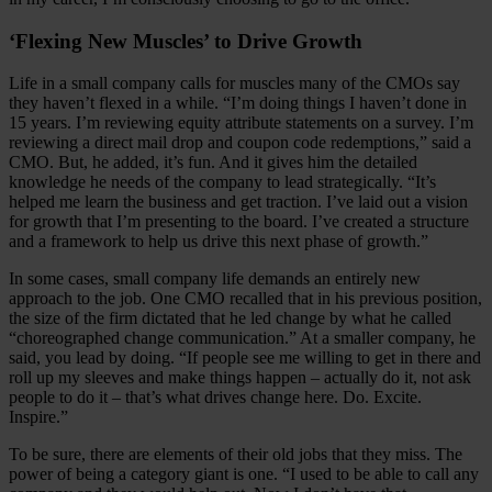
‘Flexing New Muscles’ to Drive Growth
Life in a small company calls for muscles many of the CMOs say
they haven’t flexed in a while. “I’m doing things I haven’t done in
15 years. I’m reviewing equity attribute statements on a survey. I’m
reviewing a direct mail drop and coupon code redemptions,” said a
CMO. But, he added, it’s fun. And it gives him the detailed
knowledge he needs of the company to lead strategically. “It’s
helped me learn the business and get traction. I’ve laid out a vision
for growth that I’m presenting to the board. I’ve created a structure
and a framework to help us drive this next phase of growth.”
In some cases, small company life demands an entirely new
approach to the job. One CMO recalled that in his previous position,
the size of the firm dictated that he led change by what he called
“choreographed change communication.” At a smaller company, he
said, you lead by doing. “If people see me willing to get in there and
roll up my sleeves and make things happen – actually do it, not ask
people to do it – that’s what drives change here. Do. Excite.
Inspire.”
To be sure, there are elements of their old jobs that they miss. The
power of being a category giant is one. “I used to be able to call any