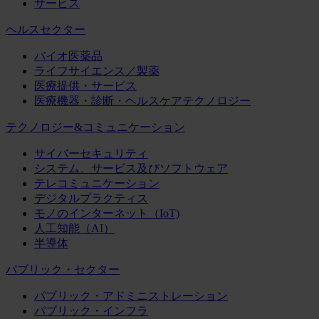
サービス
ヘルスセクター
バイオ医薬品
ライフサイエンス／製薬
医療提供・サービス
医療機器・診断・ヘルスケアテクノロジー
テクノロジー&コミュニケーション
サイバーセキュリティ
システム、サービス及びソフトウェア
テレコミュニケーション
デジタルプラクティス
モノのインターネット（IoT)
人工知能（AI）
半導体
パブリック・セクター
パブリック・アドミニストレーション
パブリック・インフラ