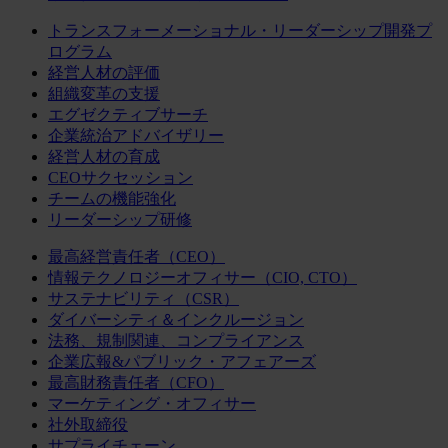
トランスフォーメーショナル・リーダーシップ開発プ
ログラム
経営人材の評価
組織変革の支援
エグゼクティブサーチ
企業統治アドバイザリー
経営人材の育成
CEOサクセッション
チームの機能強化
リーダーシップ研修
最高経営責任者（CEO）
情報テクノロジーオフィサー（CIO, CTO）
サステナビリティ（CSR）
ダイバーシティ＆インクルージョン
法務、規制関連、コンプライアンス
企業広報&パブリック・アフェアーズ
最高財務責任者（CFO）
マーケティング・オフィサー
社外取締役
サプライチェーン