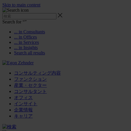
Skip to main content
Search for “
”
... in Consultants
... in Offices
... in Services
... in Insights
Search all results
コンサルティング内容
ファンクション
産業・セクター
コンサルタント
オフィス
インサイト
企業情報
キャリア