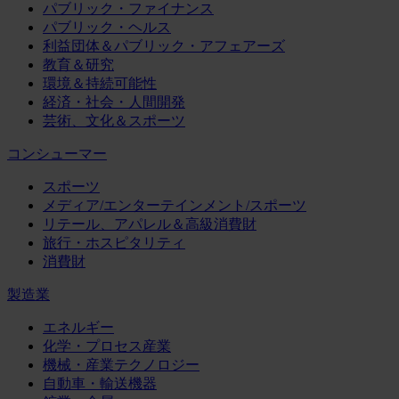
パブリック・ファイナンス
パブリック・ヘルス
利益団体＆パブリック・アフェアーズ
教育＆研究
環境＆持続可能性
経済・社会・人間開発
芸術、文化＆スポーツ
コンシューマー
スポーツ
メディア/エンターテインメント/スポーツ
リテール、アパレル＆高級消費財
旅行・ホスピタリティ
消費財
製造業
エネルギー
化学・プロセス産業
機械・産業テクノロジー
自動車・輸送機器