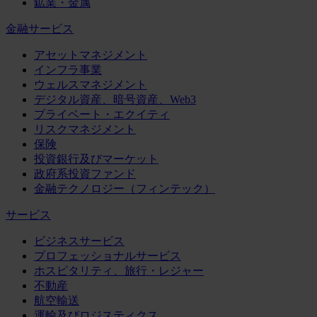
鉱業・金属
金融サービス
アセットマネジメント
インフラ事業
ウェルスマネジメント
デジタル資産、暗号資産、Web3
プライベート・エクイティ
リスクマネジメント
保険
投資銀行及びマーケット
政府系投資ファンド
金融テクノロジー（フィンテック）
サービス
ビジネスサービス
プロフェッショナルサービス
ホスピタリティ、旅行・レジャー
不動産
航空輸送
運輸及びロジスティクス