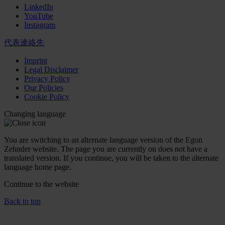
LinkedIn
YouTube
Instagram
代表連絡先
Imprint
Legal Disclaimer
Privacy Policy
Our Policies
Cookie Policy
Changing language
You are switching to an alternate language version of the Egon
Zehnder website. The page you are currently on does not have a
translated version. If you continue, you will be taken to the alternate
language home page.
Continue to the
website
Back to top