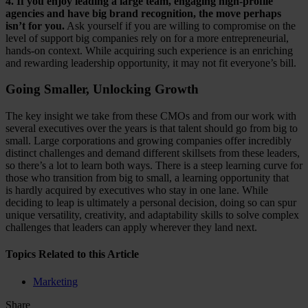
4. If you enjoy leading a large team, engaging high-profile
agencies and have big brand recognition, the move perhaps
isn’t for you.
Ask yourself if you are willing to compromise on the
level of support big companies rely on for a more entrepreneurial,
hands-on context. While acquiring such experience is an enriching
and rewarding leadership opportunity, it may not fit everyone’s bill.
Going Smaller, Unlocking Growth
The key insight we take from these CMOs and from our work with
several executives over the years is that talent should go from big to
small. Large corporations and growing companies offer incredibly
distinct challenges and demand different skillsets from these leaders,
so there’s a lot to learn both ways. There is a steep learning curve for
those who transition from big to small, a learning opportunity that
is hardly acquired by executives who stay in one lane. While
deciding to leap is ultimately a personal decision, doing so can spur
unique versatility, creativity, and adaptability skills to solve complex
challenges that leaders can apply wherever they land next.
Topics Related to this Article
Marketing
Share