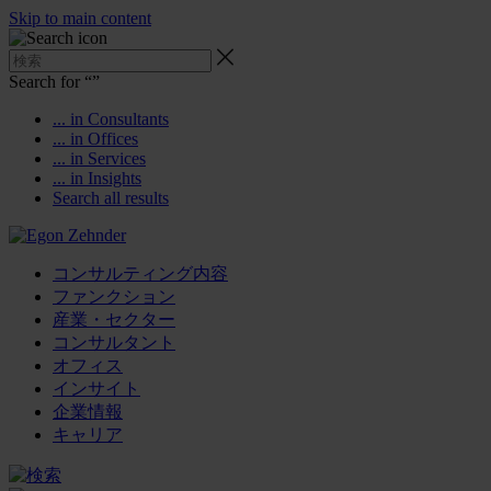
Skip to main content
Search for “
”
... in Consultants
... in Offices
... in Services
... in Insights
Search all results
コンサルティング内容
ファンクション
産業・セクター
コンサルタント
オフィス
インサイト
企業情報
キャリア