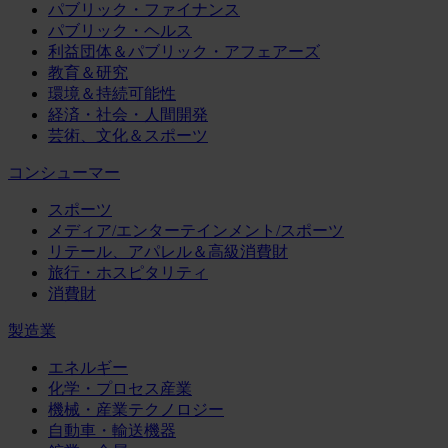
パブリック・ファイナンス
パブリック・ヘルス
利益団体＆パブリック・アフェアーズ
教育＆研究
環境＆持続可能性
経済・社会・人間開発
芸術、文化＆スポーツ
コンシューマー
スポーツ
メディア/エンターテインメント/スポーツ
リテール、アパレル＆高級消費財
旅行・ホスピタリティ
消費財
製造業
エネルギー
化学・プロセス産業
機械・産業テクノロジー
自動車・輸送機器