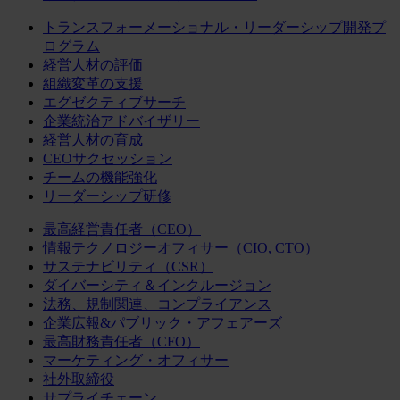
トランスフォーメーショナル・リーダーシップ開発プ
ログラム
経営人材の評価
組織変革の支援
エグゼクティブサーチ
企業統治アドバイザリー
経営人材の育成
CEOサクセッション
チームの機能強化
リーダーシップ研修
最高経営責任者（CEO）
情報テクノロジーオフィサー（CIO, CTO）
サステナビリティ（CSR）
ダイバーシティ＆インクルージョン
法務、規制関連、コンプライアンス
企業広報&パブリック・アフェアーズ
最高財務責任者（CFO）
マーケティング・オフィサー
社外取締役
サプライチェーン