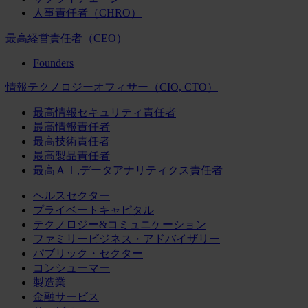
人事責任者（CHRO）
最高経営責任者（CEO）
Founders
情報テクノロジーオフィサー（CIO, CTO）
最高情報セキュリティ責任者
最高情報責任者
最高技術責任者
最高製品責任者
最高ＡＩ,データアナリティクス責任者
ヘルスセクター
プライベートキャピタル
テクノロジー&コミュニケーション
ファミリービジネス・アドバイザリー
パブリック・セクター
コンシューマー
製造業
金融サービス