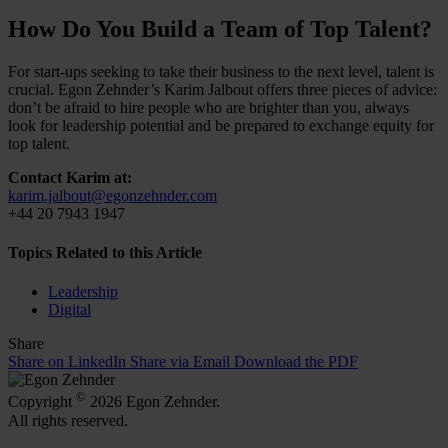
How Do You Build a Team of Top Talent?
For start-ups seeking to take their business to the next level, talent is
crucial. Egon Zehnder’s Karim Jalbout offers three pieces of advice:
don’t be afraid to hire people who are brighter than you, always
look for leadership potential and be prepared to exchange equity for
top talent.
Contact Karim at:
karim.jalbout@egonzehnder.com
+44 20 7943 1947
Topics Related to this Article
Leadership
Digital
Share
Share on LinkedIn
Share via Email
Download the PDF
©
Copyright
2026 Egon Zehnder.
All rights reserved.