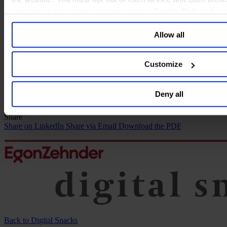
information and retention terms see our
Cookie Policy
; for 
general collection and use of personal information see our
Pr
How Do You Build a Team of
Allow all
Top Talent?
Customize
2016年03月16日
Deny all
1 min read
Share
Share on LinkedIn
Share via Email
Download the PDF
Back to Digital Snacks