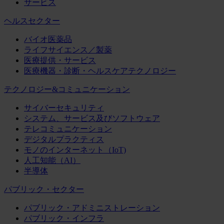
サービス
ヘルスセクター
バイオ医薬品
ライフサイエンス／製薬
医療提供・サービス
医療機器・診断・ヘルスケアテクノロジー
テクノロジー&コミュニケーション
サイバーセキュリティ
システム、サービス及びソフトウェア
テレコミュニケーション
デジタルプラクティス
モノのインターネット（IoT)
人工知能（AI）
半導体
パブリック・セクター
パブリック・アドミニストレーション
パブリック・インフラ