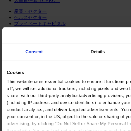
人事責任者（CHRO）
産業・セクター
ヘルスセクター
プライベートキャピタル
テクノロジー&コミュニケーション
ファミリービジネス・アドバイザリー
パブリック・セクター
コンシューマー
Consent
Details
製造業
金融サービス
サービス
Cookies
私たちについて
This website uses essential cookies to ensure it functions pro
メディア&ニュース
all”, we will set additional trackers, including pixels and web
Our Board
Expert Team
share, with our third-party analytics/advertising providers, yo
コンタクト
(including IP address and device identifiers) to enhance you
conduct analytics, and deliver targeted advertisements. You
English
Deutsch
your consent or, in the US, object to the sale or sharing of yo
中文
advertising, by clicking “Do Not Sell or Share My Personal Inf
日本語
the website. You must opt-out of each device and each brows