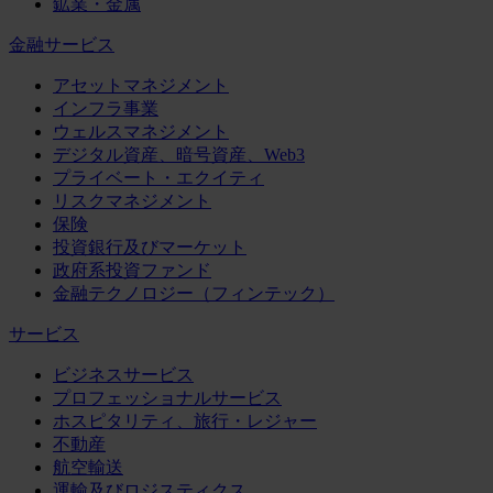
鉱業・金属
金融サービス
アセットマネジメント
インフラ事業
ウェルスマネジメント
デジタル資産、暗号資産、Web3
プライベート・エクイティ
リスクマネジメント
保険
投資銀行及びマーケット
政府系投資ファンド
金融テクノロジー（フィンテック）
サービス
ビジネスサービス
プロフェッショナルサービス
ホスピタリティ、旅行・レジャー
不動産
航空輸送
運輸及びロジスティクス