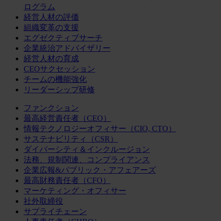
ログラム
経営人材の評価
組織変革の支援
エグゼクティブサーチ
企業統治アドバイザリー
経営人材の育成
CEOサクセッション
チームの機能強化
リーダーシップ研修
ファンクション
最高経営責任者（CEO）
情報テクノロジーオフィサー（CIO, CTO）
サステナビリティ（CSR）
ダイバーシティ＆インクルージョン
法務、規制関連、コンプライアンス
企業広報&パブリック・アフェアーズ
最高財務責任者（CFO）
マーケティング・オフィサー
社外取締役
サプライチェーン