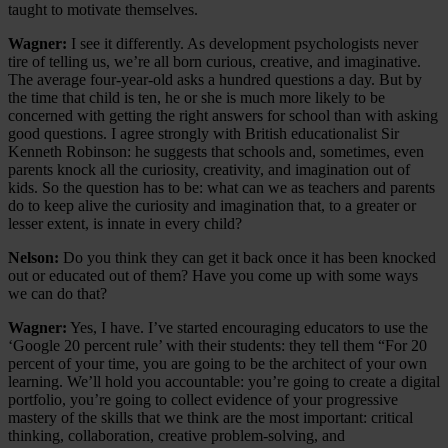
taught to motivate themselves.
Wagner:
I see it differently. As development psychologists never
tire of telling us, we’re all born curious, creative, and imaginative.
The average four-year-old asks a hundred questions a day. But by
the time that child is ten, he or she is much more likely to be
concerned with getting the right answers for school than with asking
good questions. I agree strongly with British educationalist Sir
Kenneth Robinson: he suggests that schools and, sometimes, even
parents knock all the curiosity, creativity, and imagination out of
kids. So the question has to be: what can we as teachers and parents
do to keep alive the curiosity and imagination that, to a greater or
lesser extent, is innate in every child?
Nelson:
Do you think they can get it back once it has been knocked
out or educated out of them? Have you come up with some ways
we can do that?
Wagner:
Yes, I have. I’ve started encouraging educators to use the
‘Google 20 percent rule’ with their students: they tell them “For 20
percent of your time, you are going to be the architect of your own
learning. We’ll hold you accountable: you’re going to create a digital
portfolio, you’re going to collect evidence of your progressive
mastery of the skills that we think are the most important: critical
thinking, collaboration, creative problem-solving, and