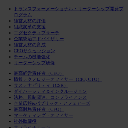
トランスフォーメーショナル・リーダーシップ開発プ
ログラム
経営人材の評価
組織変革の支援
エグゼクティブサーチ
企業統治アドバイザリー
経営人材の育成
CEOサクセッション
チームの機能強化
リーダーシップ研修
最高経営責任者（CEO）
情報テクノロジーオフィサー（CIO, CTO）
サステナビリティ（CSR）
ダイバーシティ＆インクルージョン
法務、規制関連、コンプライアンス
企業広報&パブリック・アフェアーズ
最高財務責任者（CFO）
マーケティング・オフィサー
社外取締役
サプライチェーン