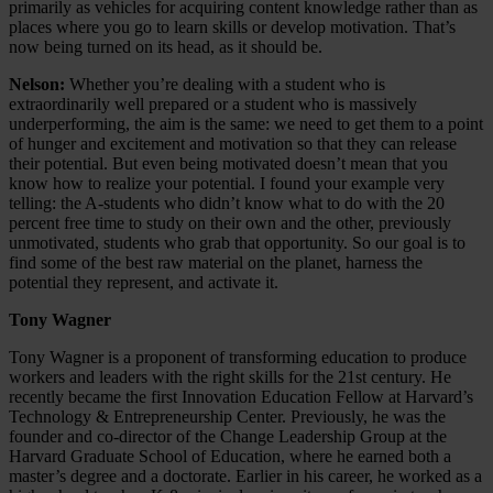
primarily as vehicles for acquiring content knowledge rather than as
places where you go to learn skills or develop motivation. That’s
now being turned on its head, as it should be.
Nelson:
Whether you’re dealing with a student who is
extraordinarily well prepared or a student who is massively
underperforming, the aim is the same: we need to get them to a point
of hunger and excitement and motivation so that they can release
their potential. But even being motivated doesn’t mean that you
know how to realize your potential. I found your example very
telling: the A-students who didn’t know what to do with the 20
percent free time to study on their own and the other, previously
unmotivated, students who grab that opportunity. So our goal is to
find some of the best raw material on the planet, harness the
potential they represent, and activate it.
Tony Wagner
Tony Wagner is a proponent of transforming education to produce
workers and leaders with the right skills for the 21st century. He
recently became the first Innovation Education Fellow at Harvard’s
Technology & Entrepreneurship Center. Previously, he was the
founder and co-director of the Change Leadership Group at the
Harvard Graduate School of Education, where he earned both a
master’s degree and a doctorate. Earlier in his career, he worked as a