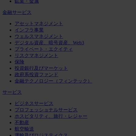
鉱業・金属
金融サービス
アセットマネジメント
インフラ事業
ウェルスマネジメント
デジタル資産、暗号資産、Web3
プライベート・エクイティ
リスクマネジメント
保険
投資銀行及びマーケット
政府系投資ファンド
金融テクノロジー（フィンテック）
サービス
ビジネスサービス
プロフェッショナルサービス
ホスピタリティ、旅行・レジャー
不動産
航空輸送
運輸及びロジスティクス