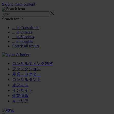
Skip to main content
Search for “
”
... in Consultants
... in Offices
... in Services
... in Insights
Search all results
コンサルティング内容
ファンクション
産業・セクター
コンサルタント
オフィス
インサイト
企業情報
キャリア