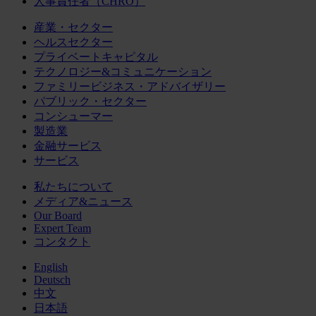
人事責任者（CHRO）
産業・セクター
ヘルスセクター
プライベートキャピタル
テクノロジー&コミュニケーション
ファミリービジネス・アドバイザリー
パブリック・セクター
コンシューマー
製造業
金融サービス
サービス
私たちについて
メディア&ニュース
Our Board
Expert Team
コンタクト
English
Deutsch
中文
日本語