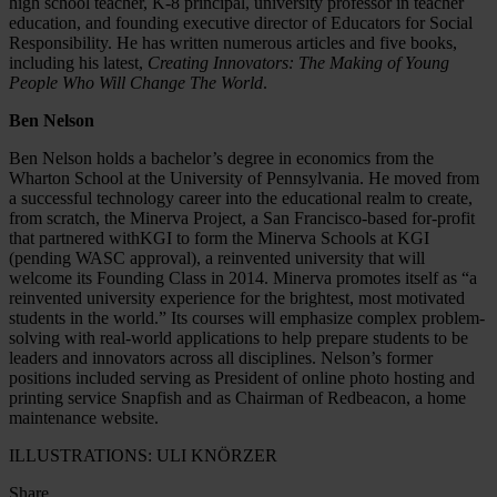
high school teacher, K-8 principal, university professor in teacher
education, and founding executive director of Educators for Social
Responsibility. He has written numerous articles and five books,
including his latest,
Creating Innovators: The Making of Young
People Who Will Change The World
.
Ben Nelson
Ben Nelson holds a bachelor’s degree in economics from the
Wharton School at the University of Pennsylvania. He moved from
a successful technology career into the educational realm to create,
from scratch, the Minerva Project, a San Francisco-based for-profit
that partnered withKGI to form the Minerva Schools at KGI
(pending WASC approval), a reinvented university that will
welcome its Founding Class in 2014. Minerva promotes itself as “a
reinvented university experience for the brightest, most motivated
students in the world.” Its courses will emphasize complex problem-
solving with real-world applications to help prepare students to be
leaders and innovators across all disciplines. Nelson’s former
positions included serving as President of online photo hosting and
printing service Snapfish and as Chairman of Redbeacon, a home
maintenance website.
ILLUSTRATIONS: ULI KNÖRZER
Share