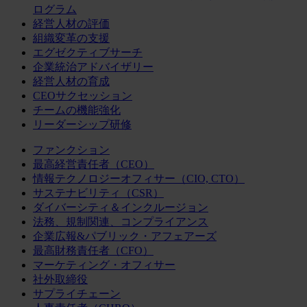
ログラム
経営人材の評価
組織変革の支援
エグゼクティブサーチ
企業統治アドバイザリー
経営人材の育成
CEOサクセッション
チームの機能強化
リーダーシップ研修
ファンクション
最高経営責任者（CEO）
情報テクノロジーオフィサー（CIO, CTO）
サステナビリティ（CSR）
ダイバーシティ＆インクルージョン
法務、規制関連、コンプライアンス
企業広報&パブリック・アフェアーズ
最高財務責任者（CFO）
マーケティング・オフィサー
社外取締役
サプライチェーン