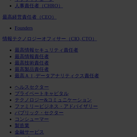
人事責任者（CHRO）
最高経営責任者（CEO）
Founders
情報テクノロジーオフィサー（CIO, CTO）
最高情報セキュリティ責任者
最高情報責任者
最高技術責任者
最高製品責任者
最高ＡＩ,データアナリティクス責任者
ヘルスセクター
プライベートキャピタル
テクノロジー&コミュニケーション
ファミリービジネス・アドバイザリー
パブリック・セクター
コンシューマー
製造業
金融サービス