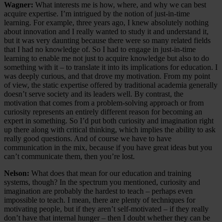
Wagner:
What interests me is how, where, and why we can best
acquire expertise. I’m intrigued by the notion of just-in-time
learning. For example, three years ago, I knew absolutely nothing
about innovation and I really wanted to study it and understand it,
but it was very daunting because there were so many related fields
that I had no knowledge of. So I had to engage in just-in-time
learning to enable me not just to acquire knowledge but also to do
something with it – to translate it into its implications for education. I
was deeply curious, and that drove my motivation. From my point
of view, the static expertise offered by traditional academia generally
doesn’t serve society and its leaders well. By contrast, the
motivation that comes from a problem-solving approach or from
curiosity represents an entirely different reason for becoming an
expert in something. So I’d put both curiosity and imagination right
up there along with critical thinking, which implies the ability to ask
really good questions. And of course we have to have
communication in the mix, because if you have great ideas but you
can’t communicate them, then you’re lost.
Nelson:
What does that mean for our education and training
systems, though? In the spectrum you mentioned, curiosity and
imagination are probably the hardest to teach – perhaps even
impossible to teach. I mean, there are plenty of techniques for
motivating people, but if they aren’t self-motivated – if they really
don’t have that internal hunger – then I doubt whether they can be