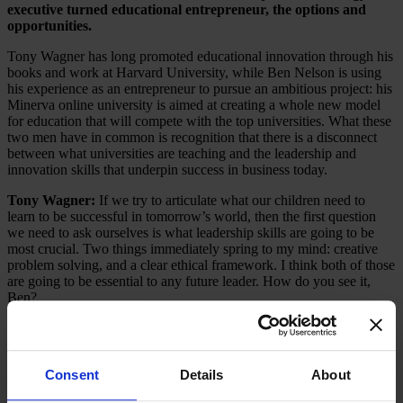
executive turned educational entrepreneur, the options and
opportunities.
Tony Wagner has long promoted educational innovation through his
books and work at Harvard University, while Ben Nelson is using
his experience as an entrepreneur to pursue an ambitious project: his
Minerva online university is aimed at creating a whole new model
for education that will compete with the top universities. What these
two men have in common is recognition that there is a disconnect
between what universities are teaching and the leadership and
innovation skills that underpin success in business today.
Tony Wagner:
If we try to articulate what our children need to
learn to be successful in tomorrow’s world, then the first question
we need to ask ourselves is what leadership skills are going to be
most crucial. Two things immediately spring to my mind: creative
problem solving, and a clear ethical framework. I think both of those
are going to be essential to any future leader. How do you see it,
Ben?
Ben Nelson:
One thing that’s going to become more and more
important is a deep understanding of what expertise today is. When I
look at great leaders, they all have a tremendous depth of
Consent
Details
About
understanding of their field and they’ve all been able to connect that
understanding with other related fields.