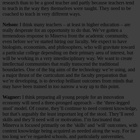
research than to be a good teacher and partly because teachers tend
to teach in the way they themselves were taught. They need to be
coached to teach in very different ways.
Nelson:
I think many teachers – at least in higher education – are
really desperate for an opportunity to do that. We’ve gotten a
tremendous response to Minerva from the academic community,
even before we’ve started hiring our faculty. We expect to have
biologists, economists, and philosophers, who will gravitate toward
a particular college depending on their primary area of interest, but
will be working in a very interdisciplinary way. We want to create
intellectual communities that really transcend the traditional
boundaries. One of the big aims of the technology we’re using, and
a major thrust of the curriculum and the faculty preparation that
we’re developing, is to develop brilliant outcomes from minds that
may have been trained in too narrow a way up to this point.
Wagner:
I think preparing all young people for an innovation
economy will need a three-pronged approach – the ‘three-legged
stool’ model. Of course, they’ll continue to need content knowledge,
but that’s arguably the least important leg of the stool. They’ll need
skills and they’ll need will or motivation. I’m fascinated that
Minerva is focused primarily on the ’skills’ and ’will’ outcomes, with
content knowledge being acquired as needed along the way. For far
too long we’ve regarded schools, and particularly universities,