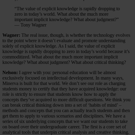
“The value of explicit knowledge is rapidly dropping to
zero in today’s world. What about the much more
important implicit knowledge? What about judgment?”
— Tony Wagner
Wagner:
The real issue, though, is whether the technology evolves
to the point where it doesn’t evaluate and promote understanding
solely of explicit knowledge. As I said, the value of explicit
knowledge is rapidly dropping to zero in today’s world because it’s
commoditized. What about the much more important implicit
knowledge? What about judgment? What about critical thinking?
Nelson:
I agree with you: personal education will be almost
exclusively focused on intellectual development. In many ways,
Minerva is built for that world. We don’t see our role as charging
students money to certify that they have acquired knowledge: our
role is strictly to ensure that students know how to apply the
concepts they’ve acquired to more difficult questions. We think you
can break critical thinking down into a set of ‘habits of mind’ –
methods and concepts that you can actually teach students and then
get them to apply to various scenarios and disciplines. We have a
series of six underlying concepts that we want our students to take
on board over their undergraduate career. The first is a core set of
analytical tools that underpin critical analysis and creative thinking.