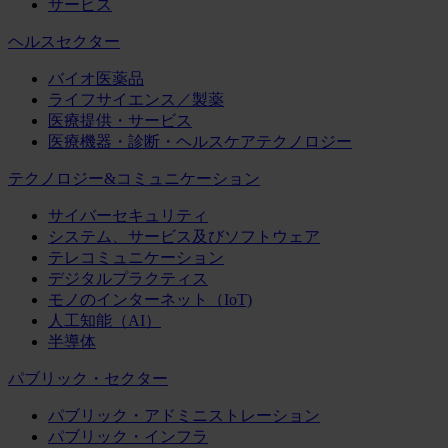
サービス
ヘルスセクター
バイオ医薬品
ライフサイエンス／製薬
医療提供・サービス
医療機器・診断・ヘルスケアテクノロジー
テクノロジー&コミュニケーション
サイバーセキュリティ
システム、サービス及びソフトウェア
テレコミュニケーション
デジタルプラクティス
モノのインターネット（IoT)
人工知能（AI）
半導体
パブリック・セクター
パブリック・アドミニストレーション
パブリック・インフラ