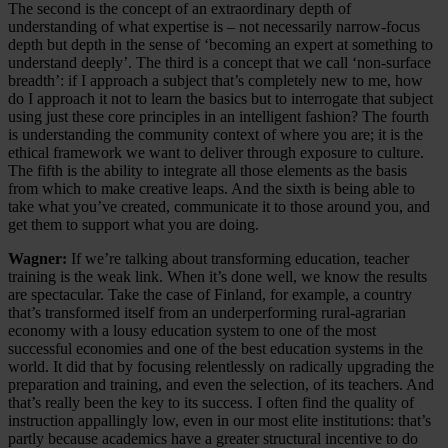
The second is the concept of an extraordinary depth of
understanding of what expertise is – not necessarily narrow-focus
depth but depth in the sense of ‘becoming an expert at something to
understand deeply’. The third is a concept that we call ‘non-surface
breadth’: if I approach a subject that’s completely new to me, how
do I approach it not to learn the basics but to interrogate that subject
using just these core principles in an intelligent fashion? The fourth
is understanding the community context of where you are; it is the
ethical framework we want to deliver through exposure to culture.
The fifth is the ability to integrate all those elements as the basis
from which to make creative leaps. And the sixth is being able to
take what you’ve created, communicate it to those around you, and
get them to support what you are doing.
Wagner:
If we’re talking about transforming education, teacher
training is the weak link. When it’s done well, we know the results
are spectacular. Take the case of Finland, for example, a country
that’s transformed itself from an underperforming rural-agrarian
economy with a lousy education system to one of the most
successful economies and one of the best education systems in the
world. It did that by focusing relentlessly on radically upgrading the
preparation and training, and even the selection, of its teachers. And
that’s really been the key to its success. I often find the quality of
instruction appallingly low, even in our most elite institutions: that’s
partly because academics have a greater structural incentive to do