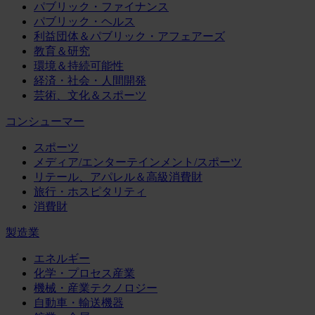
パブリック・ファイナンス
パブリック・ヘルス
利益団体＆パブリック・アフェアーズ
教育＆研究
環境＆持続可能性
経済・社会・人間開発
芸術、文化＆スポーツ
コンシューマー
スポーツ
メディア/エンターテインメント/スポーツ
リテール、アパレル＆高級消費財
旅行・ホスピタリティ
消費財
製造業
エネルギー
化学・プロセス産業
機械・産業テクノロジー
自動車・輸送機器