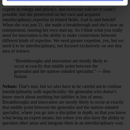
to find a way of charging laptops wirelessly. She consulted all the
experts in energy and physics, and everyone told her it wasn’t
possible, but she persevered on her own and acquired
interdisciplinary expertise in related fields. And lo and behold!
When she was just 21, she made a breakthrough and she’s now an
entrepreneur, running her own start-up. So I think what you really
need for innovation is the ability to make connections between
different kinds of expertise. We need greater expertise, yes, but we
need it to be interdisciplinary, not focused exclusively on one tiny
area of science.
“Breakthroughs and innovation are mostly likely to
occur at exactly that middle point between the
generalist and the narrow-minded specialist.” — Ben
Nelson
Nelson:
That’s true, but we also have to be careful not to confuse
interdiciplinarity with superficiality: the generalist who doesn’t
know much about anything but dabbles in lots of areas.
Breakthroughs and innovation are mostly likely to occur at exactly
that middle point between the generalist and the narrow-minded
specialist, where you go into a discipline in depth, so that you know
what being an expert means, but where you also have the ability to
question other areas and integrate them in an interdisciplinary way.