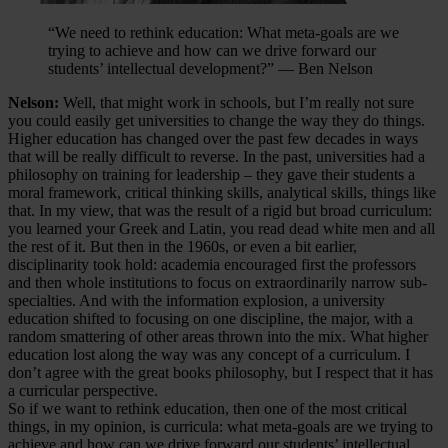
“We need to rethink education: What meta-goals are we
trying to achieve and how can we drive forward our
students’ intellectual development?” — Ben Nelson
Nelson:
Well, that might work in schools, but I’m really not sure
you could easily get universities to change the way they do things.
Higher education has changed over the past few decades in ways
that will be really difficult to reverse. In the past, universities had a
philosophy on training for leadership – they gave their students a
moral framework, critical thinking skills, analytical skills, things like
that. In my view, that was the result of a rigid but broad curriculum:
you learned your Greek and Latin, you read dead white men and all
the rest of it. But then in the 1960s, or even a bit earlier,
disciplinarity took hold: academia encouraged first the professors
and then whole institutions to focus on extraordinarily narrow sub-
specialties. And with the information explosion, a university
education shifted to focusing on one discipline, the major, with a
random smattering of other areas thrown into the mix. What higher
education lost along the way was any concept of a curriculum. I
don’t agree with the great books philosophy, but I respect that it has
a curricular perspective.
So if we want to rethink education, then one of the most critical
things, in my opinion, is curricula: what meta-goals are we trying to
achieve and how can we drive forward our students’ intellectual