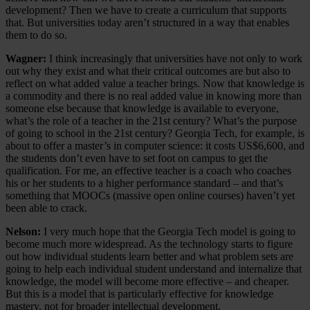
development? Then we have to create a curriculum that supports
that. But universities today aren’t structured in a way that enables
them to do so.
Wagner:
I think increasingly that universities have not only to work
out why they exist and what their critical outcomes are but also to
reflect on what added value a teacher brings. Now that knowledge is
a commodity and there is no real added value in knowing more than
someone else because that knowledge is available to everyone,
what’s the role of a teacher in the 21st century? What’s the purpose
of going to school in the 21st century? Georgia Tech, for example, is
about to offer a master’s in computer science: it costs US$6,600, and
the students don’t even have to set foot on campus to get the
qualification. For me, an effective teacher is a coach who coaches
his or her students to a higher performance standard – and that’s
something that MOOCs (massive open online courses) haven’t yet
been able to crack.
Nelson:
I very much hope that the Georgia Tech model is going to
become much more widespread. As the technology starts to figure
out how individual students learn better and what problem sets are
going to help each individual student understand and internalize that
knowledge, the model will become more effective – and cheaper.
But this is a model that is particularly effective for knowledge
mastery, not for broader intellectual development.