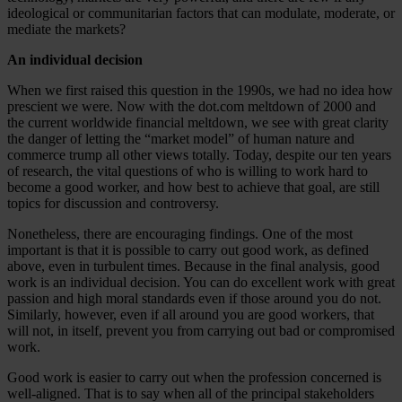
ideological or communitarian factors that can modulate, moderate, or
mediate the markets?
An individual decision
When we first raised this question in the 1990s, we had no idea how
prescient we were. Now with the dot.com meltdown of 2000 and
the current worldwide financial meltdown, we see with great clarity
the danger of letting the “market model” of human nature and
commerce trump all other views totally. Today, despite our ten years
of research, the vital questions of who is willing to work hard to
become a good worker, and how best to achieve that goal, are still
topics for discussion and controversy.
Nonetheless, there are encouraging findings. One of the most
important is that it is possible to carry out good work, as defined
above, even in turbulent times. Because in the final analysis, good
work is an individual decision. You can do excellent work with great
passion and high moral standards even if those around you do not.
Similarly, however, even if all around you are good workers, that
will not, in itself, prevent you from carrying out bad or compromised
work.
Good work is easier to carry out when the profession concerned is
well-aligned. That is to say when all of the principal stakeholders