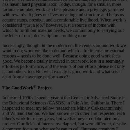
has meant hard physical labor. Today, though, for a smaller, more
fortunate number, work can be a pleasure and a privilege, garnered
with rewards. It gives our lives meaning and structure and helps us
acquire status, prestige, and a comfortable livelihood. When work is
considered “just a job,” however, just a source of income with
which to fulfill our material needs, we commit only to carrying out
the letter of our job description – nothing more.
Increasingly, though, in the modern era life centers around work we
want to do; work we like to do and which – for internal or external
reasons – needs to be done well. Because doing good work feels
good. We become totally involved in our work, lost in a seemingly
effortless performance, and the results of our efforts please not only
us but others, too. But what exactly is good work and what sets it
apart from an average performance?
®
The GoodWork
Project
In the mid 1990s I spent a year at the Center for Advanced Study in
the Behavioral Sciences (CASBS) in Palo Alto, California. There I
happened to meet my fellow researchers Mihaly Csikszentmihalyi
and William Damon. We had known each other and respected each
other’s work for many years, but we had never collaborated on a
project. Our fields of interest overlapped, but were different, despite
a common focus on what we began to call “humane creativity.”