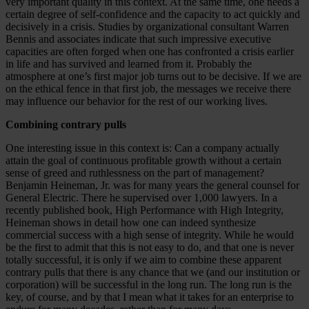
very important quality in this context. At the same time, one needs a
certain degree of self-confidence and the capacity to act quickly and
decisively in a crisis. Studies by organizational consultant Warren
Bennis and associates indicate that such impressive executive
capacities are often forged when one has confronted a crisis earlier
in life and has survived and learned from it. Probably the
atmosphere at one’s first major job turns out to be decisive. If we are
on the ethical fence in that first job, the messages we receive there
may influence our behavior for the rest of our working lives.
Combining contrary pulls
One interesting issue in this context is: Can a company actually
attain the goal of continuous profitable growth without a certain
sense of greed and ruthlessness on the part of management?
Benjamin Heineman, Jr. was for many years the general counsel for
General Electric. There he supervised over 1,000 lawyers. In a
recently published book, High Performance with High Integrity,
Heineman shows in detail how one can indeed synthesize
commercial success with a high sense of integrity. While he would
be the first to admit that this is not easy to do, and that one is never
totally successful, it is only if we aim to combine these apparent
contrary pulls that there is any chance that we (and our institution or
corporation) will be successful in the long run. The long run is the
key, of course, and by that I mean what it takes for an enterprise to