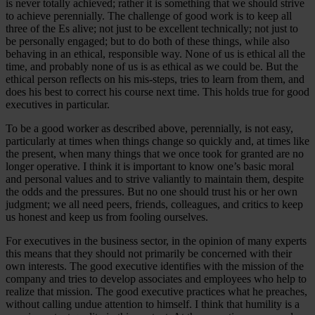
is never totally achieved; rather it is something that we should strive
to achieve perennially. The challenge of good work is to keep all
three of the Es alive; not just to be excellent technically; not just to
be personally engaged; but to do both of these things, while also
behaving in an ethical, responsible way. None of us is ethical all the
time, and probably none of us is as ethical as we could be. But the
ethical person reflects on his mis-steps, tries to learn from them, and
does his best to correct his course next time. This holds true for good
executives in particular.
To be a good worker as described above, perennially, is not easy,
particularly at times when things change so quickly and, at times like
the present, when many things that we once took for granted are no
longer operative. I think it is important to know one’s basic moral
and personal values and to strive valiantly to maintain them, despite
the odds and the pressures. But no one should trust his or her own
judgment; we all need peers, friends, colleagues, and critics to keep
us honest and keep us from fooling ourselves.
For executives in the business sector, in the opinion of many experts
this means that they should not primarily be concerned with their
own interests. The good executive identifies with the mission of the
company and tries to develop associates and employees who help to
realize that mission. The good executive practices what he preaches,
without calling undue attention to himself. I think that humility is a