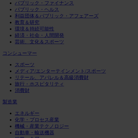
パブリック・ファイナンス
パブリック・ヘルス
利益団体＆パブリック・アフェアーズ
教育＆研究
環境＆持続可能性
経済・社会・人間開発
芸術、文化＆スポーツ
コンシューマー
スポーツ
メディア/エンターテインメント/スポーツ
リテール、アパレル＆高級消費財
旅行・ホスピタリティ
消費財
製造業
エネルギー
化学・プロセス産業
機械・産業テクノロジー
自動車・輸送機器