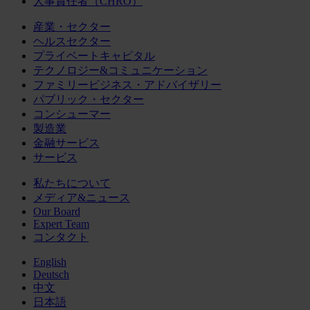
人事責任者（CHRO）
産業・セクター
ヘルスセクター
プライベートキャピタル
テクノロジー&コミュニケーション
ファミリービジネス・アドバイザリー
パブリック・セクター
コンシューマー
製造業
金融サービス
サービス
私たちについて
メディア&ニュース
Our Board
Expert Team
コンタクト
English
Deutsch
中文
日本語