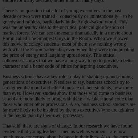
endure for many decades, rather than for many days.
There is no question that a lot of young executives in the past
decade or two were trained – consciously or unintentionally – to be
greedy and ruthless, particularly in the Anglo-Saxon world. This
was the unhealthy side to the uncritical political glorification of
market forces. We can see the results dramatically in a movie about
Enron called The Smartest Guys in the Room. When we showed
this movie to college students, most of them saw nothing wrong
with what the Enron traders did, even when they were manipulating
the price of energy and laughing uproariously. This ethical
callousness shows that we have a long way to go to provide a better
character and a better code of ethics for aspiring executives.
Business schools have a key role to play in shaping up-and-coming
generations of executives. Needless to say, business schools try to
strengthen the moral and ethical muscle of their students, now more
than ever. However, studies show that those who come to business
school are more likely to bring with them a weaker moral code than
those who enter other professions. Also, business school students are
far more likely to be inspired by the top executives who are admired
in the media than by their own professors.
That said, there are signs of change. In our research we have found
evidence that young leaders – men as well as women – are now
much more concerned about balance in their lives. Also, the current