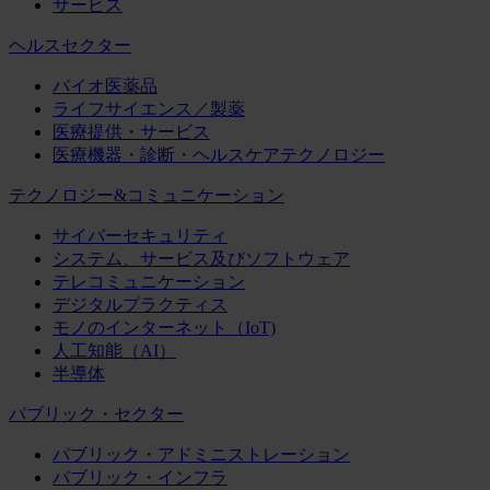
サービス
ヘルスセクター
バイオ医薬品
ライフサイエンス／製薬
医療提供・サービス
医療機器・診断・ヘルスケアテクノロジー
テクノロジー&コミュニケーション
サイバーセキュリティ
システム、サービス及びソフトウェア
テレコミュニケーション
デジタルプラクティス
モノのインターネット（IoT)
人工知能（AI）
半導体
パブリック・セクター
パブリック・アドミニストレーション
パブリック・インフラ