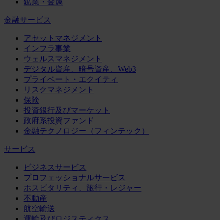
鉱業・金属
金融サービス
アセットマネジメント
インフラ事業
ウェルスマネジメント
デジタル資産、暗号資産、Web3
プライベート・エクイティ
リスクマネジメント
保険
投資銀行及びマーケット
政府系投資ファンド
金融テクノロジー（フィンテック）
サービス
ビジネスサービス
プロフェッショナルサービス
ホスピタリティ、旅行・レジャー
不動産
航空輸送
運輸及びロジスティクス