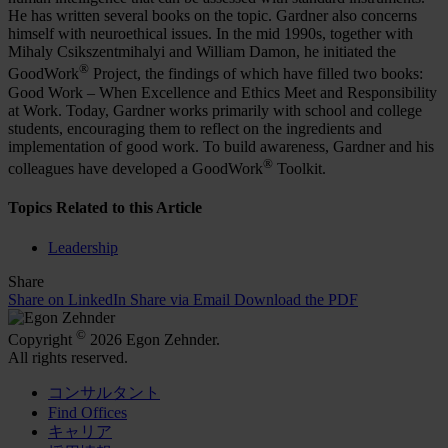
He has written several books on the topic. Gardner also concerns
himself with neuroethical issues. In the mid 1990s, together with
Mihaly Csikszentmihalyi and William Damon, he initiated the
®
GoodWork
Project, the findings of which have filled two books:
Good Work – When Excellence and Ethics Meet and Responsibility
at Work. Today, Gardner works primarily with school and college
students, encouraging them to reflect on the ingredients and
implementation of good work. To build awareness, Gardner and his
®
colleagues have developed a GoodWork
Toolkit.
Topics Related to this Article
Leadership
Share
Share on LinkedIn
Share via Email
Download the PDF
©
Copyright
2026 Egon Zehnder.
All rights reserved.
コンサルタント
Find Offices
キャリア