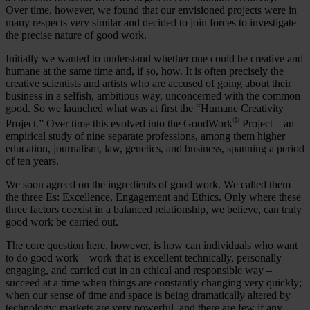
Over time, however, we found that our envisioned projects were in
many respects very similar and decided to join forces to investigate
the precise nature of good work.
Initially we wanted to understand whether one could be creative and
humane at the same time and, if so, how. It is often precisely the
creative scientists and artists who are accused of going about their
business in a selfish, ambitious way, unconcerned with the common
good. So we launched what was at first the “Humane Creativity
®
Project.” Over time this evolved into the GoodWork
Project – an
empirical study of nine separate professions, among them higher
education, journalism, law, genetics, and business, spanning a period
of ten years.
We soon agreed on the ingredients of good work. We called them
the three Es: Excellence, Engagement and Ethics. Only where these
three factors coexist in a balanced relationship, we believe, can truly
good work be carried out.
The core question here, however, is how can individuals who want
to do good work – work that is excellent technically, personally
engaging, and carried out in an ethical and responsible way –
succeed at a time when things are constantly changing very quickly;
when our sense of time and space is being dramatically altered by
technology; markets are very powerful, and there are few if any