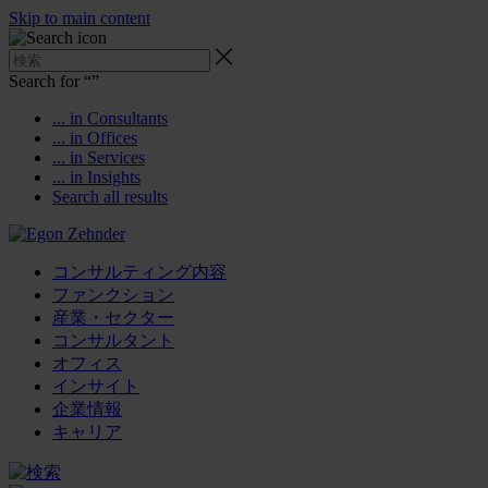
Skip to main content
Search for “
”
... in Consultants
... in Offices
... in Services
... in Insights
Search all results
コンサルティング内容
ファンクション
産業・セクター
コンサルタント
オフィス
インサイト
企業情報
キャリア