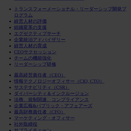
トランスフォーメーショナル・リーダーシップ開発プ
ログラム
経営人材の評価
組織変革の支援
エグゼクティブサーチ
企業統治アドバイザリー
経営人材の育成
CEOサクセッション
チームの機能強化
リーダーシップ研修
最高経営責任者（CEO）
情報テクノロジーオフィサー（CIO, CTO）
サステナビリティ（CSR）
ダイバーシティ＆インクルージョン
法務、規制関連、コンプライアンス
企業広報&パブリック・アフェアーズ
最高財務責任者（CFO）
マーケティング・オフィサー
社外取締役
サプライチェーン