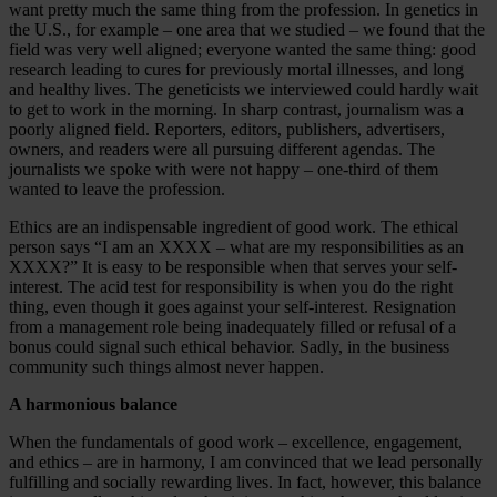
want pretty much the same thing from the profession. In genetics in
the U.S., for example – one area that we studied – we found that the
field was very well aligned; everyone wanted the same thing: good
research leading to cures for previously mortal illnesses, and long
and healthy lives. The geneticists we interviewed could hardly wait
to get to work in the morning. In sharp contrast, journalism was a
poorly aligned field. Reporters, editors, publishers, advertisers,
owners, and readers were all pursuing different agendas. The
journalists we spoke with were not happy – one-third of them
wanted to leave the profession.
Ethics are an indispensable ingredient of good work. The ethical
person says “I am an XXXX – what are my responsibilities as an
XXXX?” It is easy to be responsible when that serves your self-
interest. The acid test for responsibility is when you do the right
thing, even though it goes against your self-interest. Resignation
from a management role being inadequately filled or refusal of a
bonus could signal such ethical behavior. Sadly, in the business
community such things almost never happen.
A harmonious balance
When the fundamentals of good work – excellence, engagement,
and ethics – are in harmony, I am convinced that we lead personally
fulfilling and socially rewarding lives. In fact, however, this balance