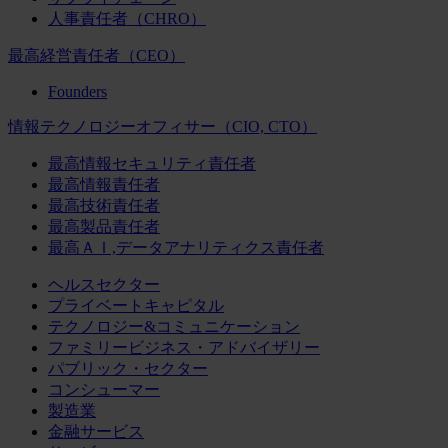
人事責任者（CHRO）
最高経営責任者（CEO）
Founders
情報テクノロジーオフィサー（CIO, CTO）
最高情報セキュリティ責任者
最高情報責任者
最高技術責任者
最高製品責任者
最高ＡＩ,データアナリティクス責任者
ヘルスセクター
プライベートキャピタル
テクノロジー&コミュニケーション
ファミリービジネス・アドバイザリー
パブリック・セクター
コンシューマー
製造業
金融サービス