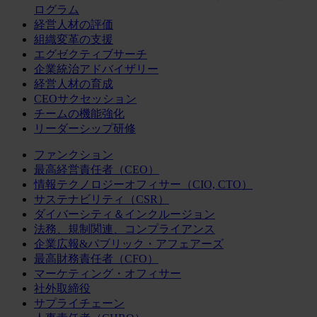
ログラム
経営人材の評価
組織変革の支援
エグゼクティブサーチ
企業統治アドバイザリー
経営人材の育成
CEOサクセッション
チームの機能強化
リーダーシップ研修
ファンクション
最高経営責任者（CEO）
情報テクノロジーオフィサー（CIO, CTO）
サステナビリティ（CSR）
ダイバーシティ＆インクルージョン
法務、規制関連、コンプライアンス
企業広報&パブリック・アフェアーズ
最高財務責任者（CFO）
マーケティング・オフィサー
社外取締役
サプライチェーン