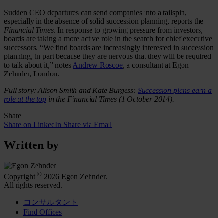
Sudden CEO departures can send companies into a tailspin,
especially in the absence of solid succession planning, reports the
Financial Times
. In response to growing pressure from investors,
boards are taking a more active role in the search for chief executive
successors. “We find boards are increasingly interested in succession
planning, in part because they are nervous that they will be required
to talk about it,” notes
Andrew Roscoe
, a consultant at Egon
Zehnder, London.
Full story: Alison Smith and Kate Burgess:
Succession plans earn a
role at the top
in the Financial Times (1 October 2014).
Share
Share on LinkedIn
Share via Email
Written by
©
Copyright
2026 Egon Zehnder.
All rights reserved.
コンサルタント
Find Offices