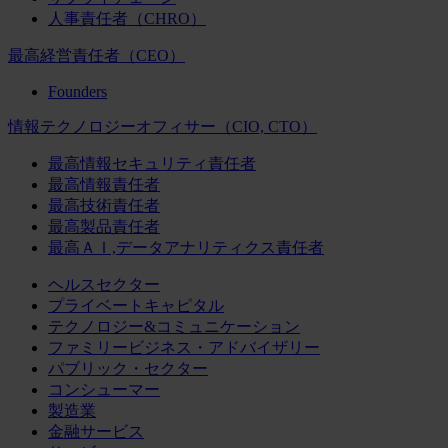
人事責任者（CHRO）
最高経営責任者（CEO）
Founders
情報テクノロジーオフィサー（CIO, CTO）
最高情報セキュリティ責任者
最高情報責任者
最高技術責任者
最高製品責任者
最高ＡＩ,データアナリティクス責任者
ヘルスセクター
プライベートキャピタル
テクノロジー&コミュニケーション
ファミリービジネス・アドバイザリー
パブリック・セクター
コンシューマー
製造業
金融サービス