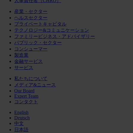
人事責任者（CHRO）
産業・セクター
ヘルスセクター
プライベートキャピタル
テクノロジー&コミュニケーション
ファミリービジネス・アドバイザリー
パブリック・セクター
コンシューマー
製造業
金融サービス
サービス
私たちについて
メディア&ニュース
Our Board
Expert Team
コンタクト
English
Deutsch
中文
日本語