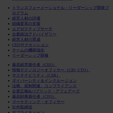
トランスフォーメーショナル・リーダーシップ開発プ
ログラム
経営人材の評価
組織変革の支援
エグゼクティブサーチ
企業統治アドバイザリー
経営人材の育成
CEOサクセッション
チームの機能強化
リーダーシップ研修
最高経営責任者（CEO）
情報テクノロジーオフィサー（CIO, CTO）
サステナビリティ（CSR）
ダイバーシティ＆インクルージョン
法務、規制関連、コンプライアンス
企業広報&パブリック・アフェアーズ
最高財務責任者（CFO）
マーケティング・オフィサー
社外取締役
サプライチェーン