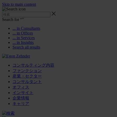
Skip to main content
Search for “
”
... in Consultants
... in Offices
... in Services
... in Insights
Search all results
コンサルティング内容
ファンクション
産業・セクター
コンサルタント
オフィス
インサイト
企業情報
キャリア