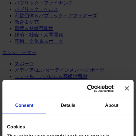
パブリック・ファイナンス
パブリック・ヘルス
利益団体＆パブリック・アフェアーズ
教育＆研究
環境＆持続可能性
経済・社会・人間開発
芸術、文化＆スポーツ
コンシューマー
スポーツ
メディア/エンターテインメント/スポーツ
リテール、アパレル＆高級消費財
旅行・ホスピタリティ
消費財
製造業
Consent
Details
About
エネルギー
化学・プロセス産業
機械・産業テクノロジー
Cookies
自動車・輸送機器