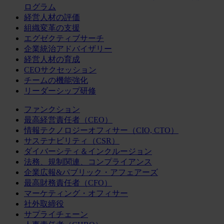
ログラム
経営人材の評価
組織変革の支援
エグゼクティブサーチ
企業統治アドバイザリー
経営人材の育成
CEOサクセッション
チームの機能強化
リーダーシップ研修
ファンクション
最高経営責任者（CEO）
情報テクノロジーオフィサー（CIO, CTO）
サステナビリティ（CSR）
ダイバーシティ＆インクルージョン
法務、規制関連、コンプライアンス
企業広報&パブリック・アフェアーズ
最高財務責任者（CFO）
マーケティング・オフィサー
社外取締役
サプライチェーン