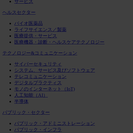
サービス
ヘルスセクター
バイオ医薬品
ライフサイエンス／製薬
医療提供・サービス
医療機器・診断・ヘルスケアテクノロジー
テクノロジー&コミュニケーション
サイバーセキュリティ
システム、サービス及びソフトウェア
テレコミュニケーション
デジタルプラクティス
モノのインターネット（IoT)
人工知能（AI）
半導体
パブリック・セクター
パブリック・アドミニストレーション
パブリック・インフラ