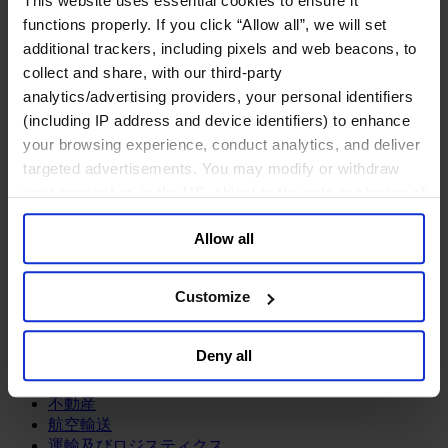
This website uses essential cookies to ensure it
鉱業・金属
functions properly. If you click “Allow all”, we will set
金融サービス
additional trackers, including pixels and web beacons, to
collect and share, with our third-party
アセットマネジメント
analytics/advertising providers, your personal identifiers
インフラ事業
ウェルスマネジメント
(including IP address and device identifiers) to enhance
デジタル資産、暗号資産、Web3
your browsing experience, conduct analytics, and deliver
プライベート・エクイティ
targeted advertisements. You may modify or withdraw
リスクマネジメント
your consent or, in the US, object to the sale or sharing of
保険
your data for targeted advertising, by clicking “Do Not
投資銀行及びマーケット
Allow all
Sell or Share My Personal Information” in the footer of
政府系投資ファンド
the website. You must opt-out of each device and each
金融テクノロジー（フィンテック）
browser. For additional information and retention terms
Customize
サービス
see our
Cookie Policy
; for information regarding our
general collection and use of personal information see
ビジネスサービス
Deny all
our
Privacy Policy
.
プロフェッショナルサービス
ホスピタリティ、旅行・レジャー
不動産
航空輸送
運輸及びロジスティクス