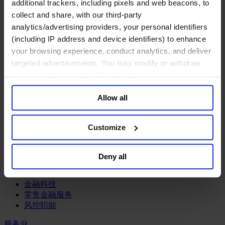
工业
additional trackers, including pixels and web beacons, to
collect and share, with our third-party
化工与过程工业咨询团队
analytics/advertising providers, your personal identifiers
机械与工业技术
(including IP address and device identifiers) to enhance
汽车与交通设备
your browsing experience, conduct analytics, and deliver
能源业
金属与矿业
targeted advertisements. You may modify or withdraw
your consent or, in the US, object to the sale or sharing of
金融服务业
your data for targeted advertising, by clicking “Do Not
Allow all
Sell or Share My Personal Information” in the footer of
主权财富基金
保险业
the website. You must opt-out of each device and each
基础设施
browser. For additional information and retention terms
Customize
投资银行、企业银行与金融市场
see our
Cookie Policy
; for information regarding our
数字化资产、加密货币与Web 3行业
general collection and use of personal information see
私募股权投资行业
Deny all
our
Privacy Policy
.
财富管理
资产管理行业
金融科技
零售金融服务
风控职能
服务业