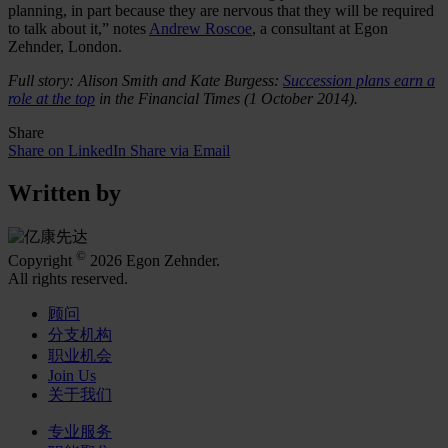
planning, in part because they are nervous that they will be required
to talk about it,” notes
Andrew Roscoe
, a consultant at Egon
Zehnder, London.
Full story: Alison Smith and Kate Burgess:
Succession plans earn a
role at the top
in the Financial Times (1 October 2014).
Share
Share on LinkedIn
Share via Email
Written by
©
Copyright
2026 Egon Zehnder.
All rights reserved.
顾问
分支机构
职业机会
Join Us
关于我们
专业服务