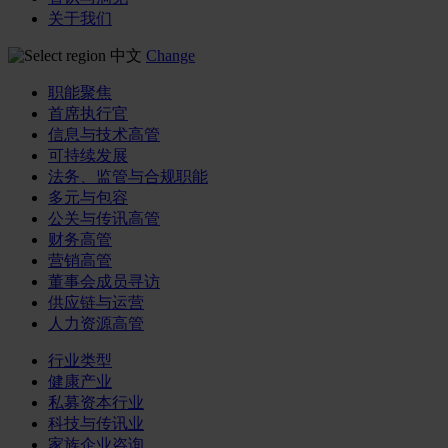
关于我们
中文
Change
职能聚焦
首席执行官
信息与技术高管
可持续发展
法务、监管与合规职能
多元与包容
公关与传讯高管
财务高管
营销高管
董事会成员寻访
供应链与运营
人力资源高管
行业类型
健康产业
私募资本行业
科技与传讯业
家族企业咨询