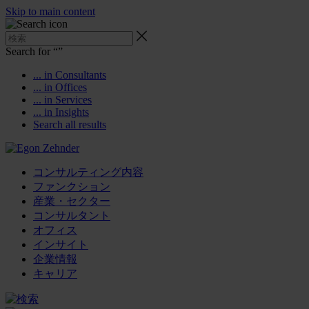
Skip to main content
Search for “
”
... in Consultants
... in Offices
... in Services
... in Insights
Search all results
コンサルティング内容
ファンクション
産業・セクター
コンサルタント
オフィス
インサイト
企業情報
キャリア