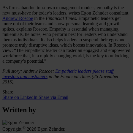
As firms abandon top-down management models, empathy is the
new must-have for today’s leaders, writes Egon Zehnder consultant
Andrew Roscoe
in the
Financial Times
. Empathetic leaders get
more out of their teams and show personal learning and growth
spikes, explains Roscoe. Empathy is essential when managing
millennials, he notes, who perform best for leaders who understand
them as individuals. It also helps leaders to suspend their egos and
promote truly disruptive ideas, which boosts innovation. In Roscoe’s
view: “The empathetic leader can foster an engaged and empowered
workforce that, in a rapidly changing world, is the key to unlocking
a company’s potential.”
Full story: Andrew Roscoe:
Empathetic leaders please staff,
investors and customers
in the Financial Times (26 November
2015).
Share
Share on LinkedIn
Share via Email
Written by
©
Copyright
2026 Egon Zehnder.