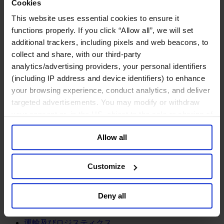
鉱業・金属
Cookies
This website uses essential cookies to ensure it
金融サービス
functions properly. If you click “Allow all”, we will set
アセットマネジメント
additional trackers, including pixels and web beacons, to
インフラ事業
collect and share, with our third-party
ウェルスマネジメント
analytics/advertising providers, your personal identifiers
デジタル資産、暗号資産、Web3
(including IP address and device identifiers) to enhance
プライベート・エクイティ
your browsing experience, conduct analytics, and deliver
リスクマネジメント
保険
targeted advertisements. You may modify or withdraw
投資銀行及びマーケット
your consent or, in the US, object to the sale or sharing of
政府系投資ファンド
your data for targeted advertising, by clicking “Do Not
金融テクノロジー（フィンテック）
Allow all
Sell or Share My Personal Information” in the footer of
the website. You must opt-out of each device and each
サービス
browser. For additional information and retention terms
Customize
ビジネスサービス
see our
Cookie Policy
; for information regarding our
プロフェッショナルサービス
general collection and use of personal information see
ホスピタリティ、旅行・レジャー
Deny all
our
Privacy Policy
.
不動産
航空輸送
運輸及びロジスティクス