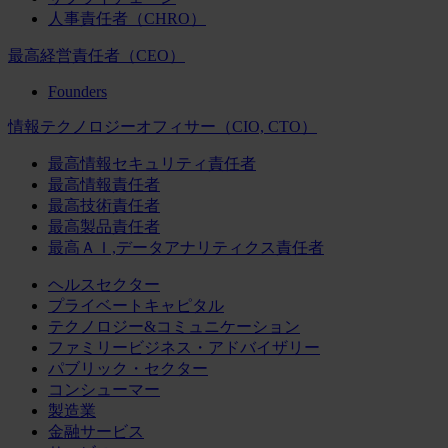
人事責任者（CHRO）
最高経営責任者（CEO）
Founders
情報テクノロジーオフィサー（CIO, CTO）
最高情報セキュリティ責任者
最高情報責任者
最高技術責任者
最高製品責任者
最高ＡＩ,データアナリティクス責任者
ヘルスセクター
プライベートキャピタル
テクノロジー&コミュニケーション
ファミリービジネス・アドバイザリー
パブリック・セクター
コンシューマー
製造業
金融サービス