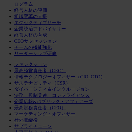
ログラム
経営人材の評価
組織変革の支援
エグゼクティブサーチ
企業統治アドバイザリー
経営人材の育成
CEOサクセッション
チームの機能強化
リーダーシップ研修
ファンクション
最高経営責任者（CEO）
情報テクノロジーオフィサー（CIO, CTO）
サステナビリティ（CSR）
ダイバーシティ＆インクルージョン
法務、規制関連、コンプライアンス
企業広報&パブリック・アフェアーズ
最高財務責任者（CFO）
マーケティング・オフィサー
社外取締役
サプライチェーン