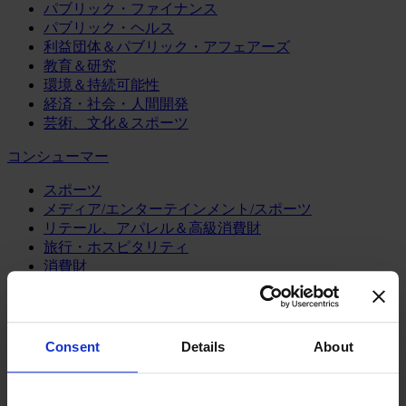
パブリック・ファイナンス
パブリック・ヘルス
利益団体＆パブリック・アフェアーズ
教育＆研究
環境＆持続可能性
経済・社会・人間開発
芸術、文化＆スポーツ
コンシューマー
スポーツ
メディア/エンターテインメント/スポーツ
リテール、アパレル＆高級消費財
旅行・ホスピタリティ
消費財
製造業
エネルギー
Consent
Details
About
化学・プロセス産業
機械・産業テクノロジー
自動車・輸送機器