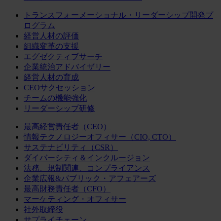
トランスフォーメーショナル・リーダーシップ開発プ
ログラム
経営人材の評価
組織変革の支援
エグゼクティブサーチ
企業統治アドバイザリー
経営人材の育成
CEOサクセッション
チームの機能強化
リーダーシップ研修
最高経営責任者（CEO）
情報テクノロジーオフィサー（CIO, CTO）
サステナビリティ（CSR）
ダイバーシティ＆インクルージョン
法務、規制関連、コンプライアンス
企業広報&パブリック・アフェアーズ
最高財務責任者（CFO）
マーケティング・オフィサー
社外取締役
サプライチェーン