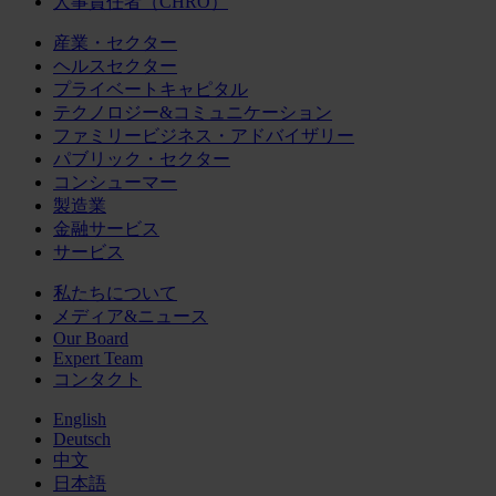
人事責任者（CHRO）
産業・セクター
ヘルスセクター
プライベートキャピタル
テクノロジー&コミュニケーション
ファミリービジネス・アドバイザリー
パブリック・セクター
コンシューマー
製造業
金融サービス
サービス
私たちについて
メディア&ニュース
Our Board
Expert Team
コンタクト
English
Deutsch
中文
日本語