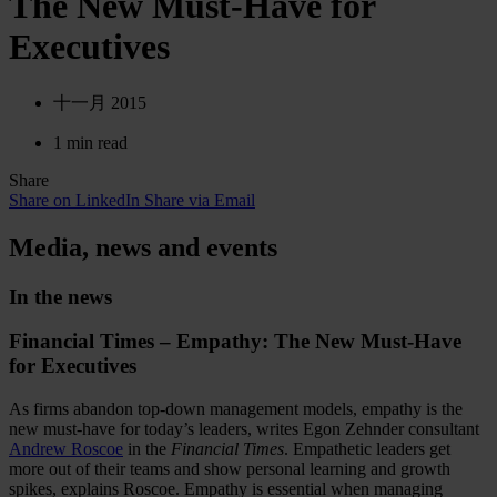
The New Must-Have for
Executives
十一月 2015
1 min read
Share
Share on LinkedIn
Share via Email
Media, news and events
In the news
Financial Times – Empathy: The New Must-Have
for Executives
As firms abandon top-down management models, empathy is the
new must-have for today’s leaders, writes Egon Zehnder consultant
Andrew Roscoe
in the
Financial Times
. Empathetic leaders get
more out of their teams and show personal learning and growth
spikes, explains Roscoe. Empathy is essential when managing