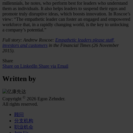
millennials, he notes, who perform best for leaders who understand
them as individuals. It also helps leaders to suspend their egos and
promote truly disruptive ideas, which boosts innovation. In Roscoe’s
view: “The empathetic leader can foster an engaged and empowered
workforce that, in a rapidly changing world, is the key to unlocking
a company’s potential.”
Full story: Andrew Roscoe:
Empathetic leaders please staff,
investors and customers
in the Financial Times (26 November
2015).
Share
Share on LinkedIn
Share via Email
Written by
©
Copyright
2026 Egon Zehnder.
All rights reserved.
顾问
分支机构
职业机会
Join Us