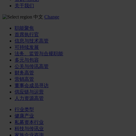
关于我们
中文
Change
职能聚焦
首席执行官
信息与技术高管
可持续发展
法务、监管与合规职能
多元与包容
公关与传讯高管
财务高管
营销高管
董事会成员寻访
供应链与运营
人力资源高管
行业类型
健康产业
私募资本行业
科技与传讯业
家族企业咨询