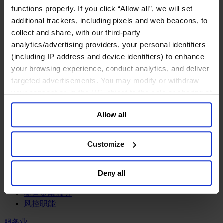
工业
functions properly. If you click “Allow all”, we will set
化工与过程工业咨询团队
additional trackers, including pixels and web beacons, to
机械与工业技术
collect and share, with our third-party
汽车与交通设备
analytics/advertising providers, your personal identifiers
能源业
(including IP address and device identifiers) to enhance
金属与矿业
your browsing experience, conduct analytics, and deliver
targeted advertisements. You may modify or withdraw
金融服务业
your consent or, in the US, object to the sale or sharing of
主权财富基金
your data for targeted advertising, by clicking “Do Not
保险业
Allow all
Sell or Share My Personal Information” in the footer of
基础设施
the website. You must opt-out of each device and each
投资银行、企业银行与金融市场
browser. For additional information and retention terms
数字化资产、加密货币与Web 3行业
Customize
私募股权投资行业
see our
Cookie Policy
; for information regarding our
财富管理
general collection and use of personal information see
资产管理行业
Deny all
our
Privacy Policy
.
金融科技
零售金融服务
风控职能
服务业