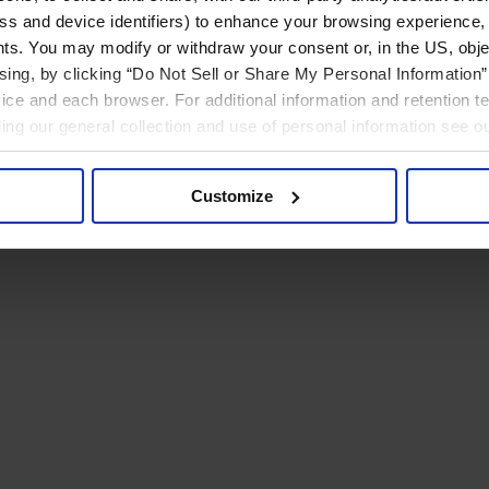
ress and device identifiers) to enhance your browsing experience,
ts. You may modify or withdraw your consent or, in the US, objec
ising, by clicking “Do Not Sell or Share My Personal Information” 
ice and each browser. For additional information and retention 
rding our general collection and use of personal information see o
Customize