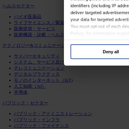
identifiers (including IP add
ヘルスセクター
deliver targeted advertisemen
バイオ医薬品
your data for targeted advert
ライフサイエンス／製薬
You must opt-out of each dev
医療提供・サービス
Policy
; for information rega
医療機器・診断・ヘルスケアテクノロジー
テクノロジー&コミュニケーション
Deny all
サイバーセキュリティ
システム、サービス及びソフトウェア
テレコミュニケーション
デジタルプラクティス
モノのインターネット（IoT)
人工知能（AI）
半導体
パブリック・セクター
パブリック・アドミニストレーション
パブリック・インフラ
パブリック・ファイナンス