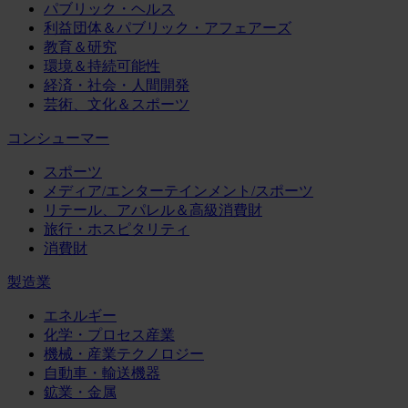
パブリック・ヘルス
利益団体＆パブリック・アフェアーズ
教育＆研究
環境＆持続可能性
経済・社会・人間開発
芸術、文化＆スポーツ
コンシューマー
スポーツ
メディア/エンターテインメント/スポーツ
リテール、アパレル＆高級消費財
旅行・ホスピタリティ
消費財
製造業
エネルギー
化学・プロセス産業
機械・産業テクノロジー
自動車・輸送機器
鉱業・金属