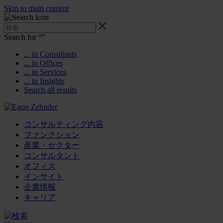
Skip to main content
Search for “
”
... in Consultants
... in Offices
... in Services
... in Insights
Search all results
コンサルティング内容
ファンクション
産業・セクター
コンサルタント
オフィス
インサイト
企業情報
キャリア