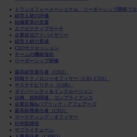
トランスフォーメーショナル・リーダーシップ開発プロ
経営人材の評価
組織変革の支援
エグゼクティブサーチ
企業統治アドバイザリー
経営人材の育成
CEOサクセッション
チームの機能強化
リーダーシップ研修
最高経営責任者（CEO）
情報テクノロジーオフィサー（CIO, CTO）
サステナビリティ（CSR）
ダイバーシティ＆インクルージョン
法務、規制関連、コンプライアンス
企業広報&パブリック・アフェアーズ
最高財務責任者（CFO）
マーケティング・オフィサー
社外取締役
サプライチェーン
人事責任者（CHRO）