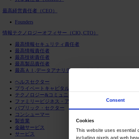
最高経営責任者（CEO）
Founders
情報テクノロジーオフィサー（CIO, CTO）
最高情報セキュリティ責任者
最高情報責任者
最高技術責任者
最高製品責任者
最高ＡＩ,データアナリティクス責任者
ヘルスセクター
プライベートキャピタル
テクノロジー&コミュニケーション
Consent
ファミリービジネス・アドバイザリー
パブリック・セクター
コンシューマー
Cookies
製造業
金融サービス
This website uses essential co
サービス
including pixels and web beac