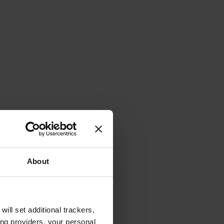
About
will set additional trackers,
ing providers, your personal