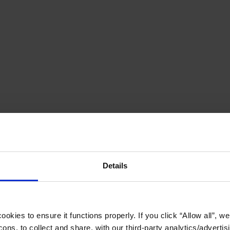
Details
okies to ensure it functions properly. If you click “Allow all”, we 
ons, to collect and share, with our third-party analytics/advertis