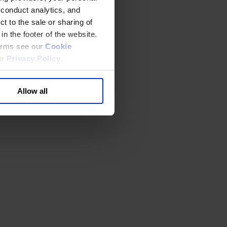
 conduct analytics, and
t to the sale or sharing of
in the footer of the website.
terms see our
Cookie
ur
Privacy Policy
.
Allow all