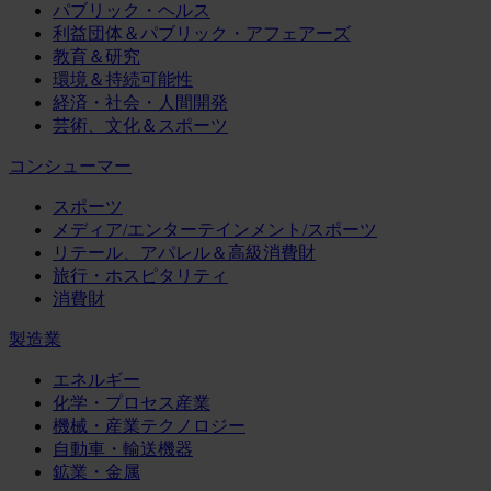
パブリック・ヘルス
利益団体＆パブリック・アフェアーズ
教育＆研究
環境＆持続可能性
経済・社会・人間開発
芸術、文化＆スポーツ
コンシューマー
スポーツ
メディア/エンターテインメント/スポーツ
リテール、アパレル＆高級消費財
旅行・ホスピタリティ
消費財
製造業
エネルギー
化学・プロセス産業
機械・産業テクノロジー
自動車・輸送機器
鉱業・金属