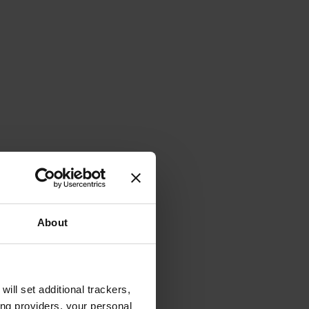
About
will set additional trackers,
ing providers, your personal