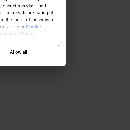
 conduct analytics, and
t to the sale or sharing of
in the footer of the website.
terms see our
Cookie
ur
Privacy Policy
.
Allow all