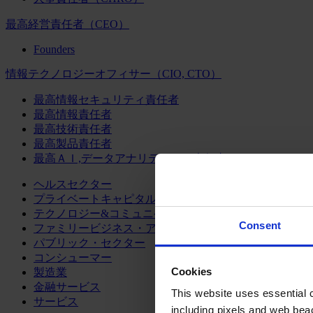
最高経営責任者（CEO）
Founders
情報テクノロジーオフィサー（CIO, CTO）
最高情報セキュリティ責任者
最高情報責任者
最高技術責任者
最高製品責任者
最高ＡＩ,データアナリティクス責任者
ヘルスセクター
プライベートキャピタル
テクノロジー&コミュニケーション
Consent
ファミリービジネス・アドバイザリー
パブリック・セクター
コンシューマー
Cookies
製造業
金融サービス
This website uses essential co
サービス
including pixels and web beac