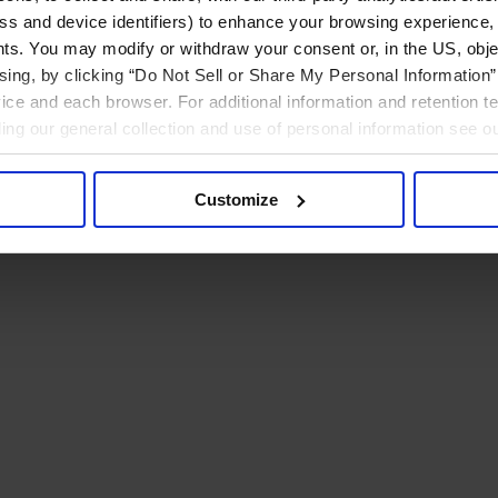
ress and device identifiers) to enhance your browsing experience,
ts. You may modify or withdraw your consent or, in the US, objec
ising, by clicking “Do Not Sell or Share My Personal Information” 
ice and each browser. For additional information and retention 
rding our general collection and use of personal information see o
Customize