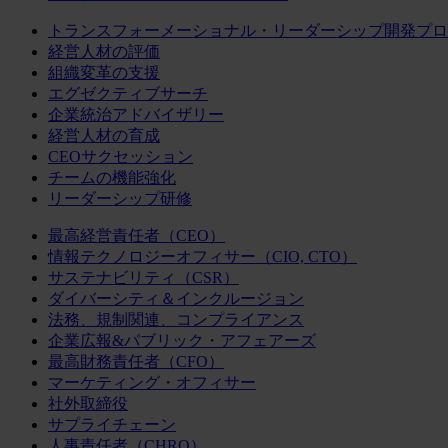
トランスフォーメーショナル・リーダーシップ開発プロ
経営人材の評価
組織変革の支援
エグゼクティブサーチ
企業統治アドバイザリー
経営人材の育成
CEOサクセッション
チームの機能強化
リーダーシップ研修
最高経営責任者（CEO）
情報テクノロジーオフィサー（CIO, CTO）
サステナビリティ（CSR）
ダイバーシティ＆インクルージョン
法務、規制関連、コンプライアンス
企業広報&パブリック・アフェアーズ
最高財務責任者（CFO）
マーケティング・オフィサー
社外取締役
サプライチェーン
人事責任者（CHRO）