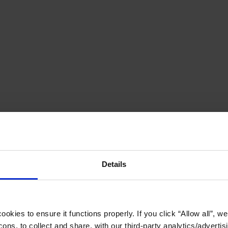
Details
okies to ensure it functions properly. If you click “Allow all”, we 
ons, to collect and share, with our third-party analytics/advertis