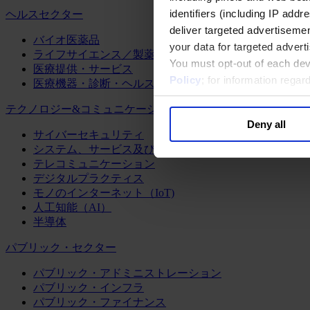
identifiers (including IP add
ヘルスセクター
deliver targeted advertisemen
バイオ医薬品
your data for targeted advert
ライフサイエンス／製薬
You must opt-out of each dev
医療提供・サービス
Policy
; for information rega
医療機器・診断・ヘルスケアテクノロジー
テクノロジー&コミュニケーション
Deny all
サイバーセキュリティ
システム、サービス及びソフトウェア
テレコミュニケーション
デジタルプラクティス
モノのインターネット（IoT)
人工知能（AI）
半導体
パブリック・セクター
パブリック・アドミニストレーション
パブリック・インフラ
パブリック・ファイナンス