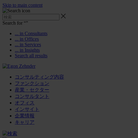
Skip to main content
Search for “
”
... in Consultants
... in Offices
... in Services
... in Insights
Search all results
コンサルティング内容
ファンクション
産業・セクター
コンサルタント
オフィス
インサイト
企業情報
キャリア