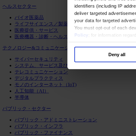
identifiers (including IP add
ヘルスセクター
deliver targeted advertisemen
バイオ医薬品
your data for targeted advert
ライフサイエンス／製薬
You must opt-out of each dev
医療提供・サービス
Policy
; for information rega
医療機器・診断・ヘルスケアテクノロジー
テクノロジー&コミュニケーション
Deny all
サイバーセキュリティ
システム、サービス及びソフトウェア
テレコミュニケーション
デジタルプラクティス
モノのインターネット（IoT)
人工知能（AI）
半導体
パブリック・セクター
パブリック・アドミニストレーション
パブリック・インフラ
パブリック・ファイナンス