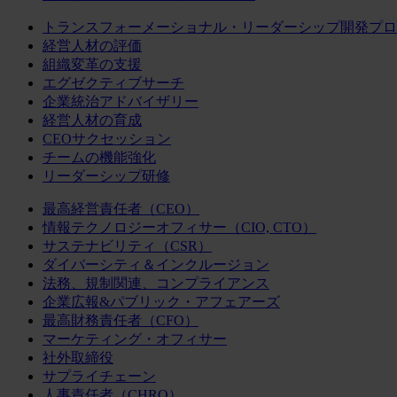
トランスフォーメーショナル・リーダーシップ開発プロ
経営人材の評価
組織変革の支援
エグゼクティブサーチ
企業統治アドバイザリー
経営人材の育成
CEOサクセッション
チームの機能強化
リーダーシップ研修
最高経営責任者（CEO）
情報テクノロジーオフィサー（CIO, CTO）
サステナビリティ（CSR）
ダイバーシティ＆インクルージョン
法務、規制関連、コンプライアンス
企業広報&パブリック・アフェアーズ
最高財務責任者（CFO）
マーケティング・オフィサー
社外取締役
サプライチェーン
人事責任者（CHRO）