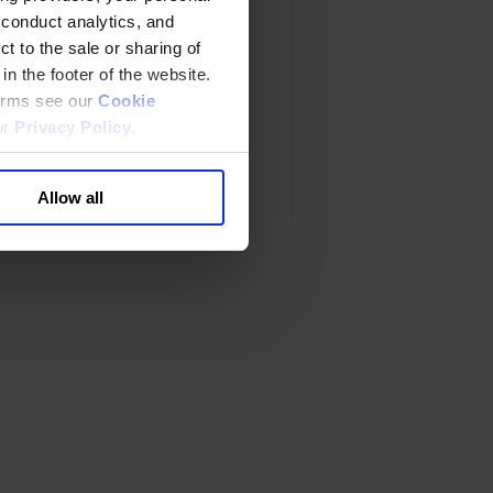
 conduct analytics, and
t to the sale or sharing of
in the footer of the website.
terms see our
Cookie
ur
Privacy Policy
.
Allow all