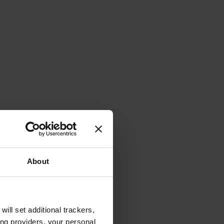
About
will set additional trackers,
ing providers, your personal