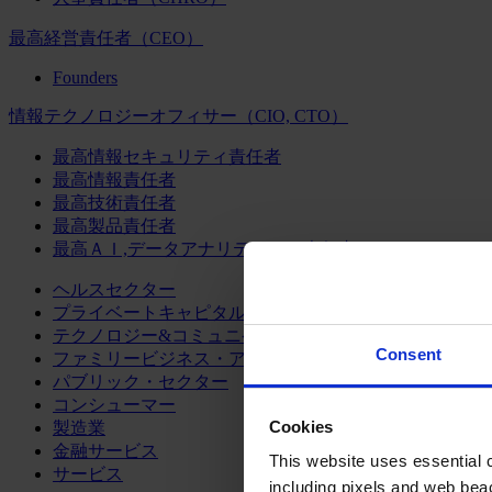
最高経営責任者（CEO）
Founders
情報テクノロジーオフィサー（CIO, CTO）
最高情報セキュリティ責任者
最高情報責任者
最高技術責任者
最高製品責任者
最高ＡＩ,データアナリティクス責任者
ヘルスセクター
プライベートキャピタル
テクノロジー&コミュニケーション
Consent
ファミリービジネス・アドバイザリー
パブリック・セクター
コンシューマー
Cookies
製造業
金融サービス
This website uses essential co
サービス
including pixels and web beac