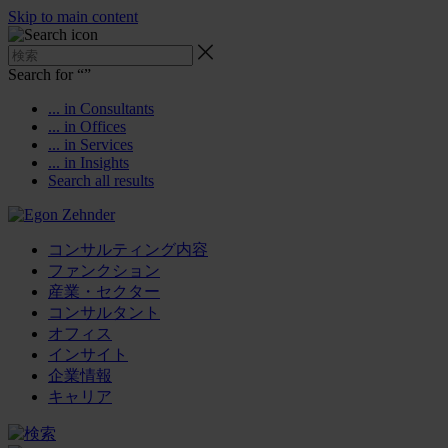
Skip to main content
Search for “
”
... in Consultants
... in Offices
... in Services
... in Insights
Search all results
コンサルティング内容
ファンクション
産業・セクター
コンサルタント
オフィス
インサイト
企業情報
キャリア