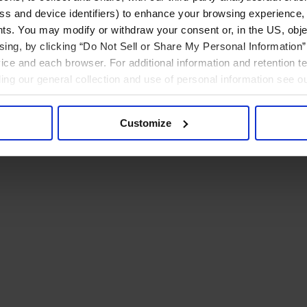
ress and device identifiers) to enhance your browsing experience,
ts. You may modify or withdraw your consent or, in the US, objec
ising, by clicking “Do Not Sell or Share My Personal Information” 
ice and each browser. For additional information and retention 
rding our general collection and use of personal information see o
Customize