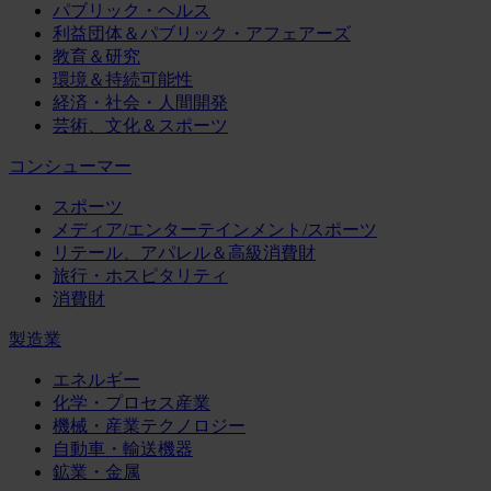
パブリック・ヘルス
利益団体＆パブリック・アフェアーズ
教育＆研究
環境＆持続可能性
経済・社会・人間開発
芸術、文化＆スポーツ
コンシューマー
スポーツ
メディア/エンターテインメント/スポーツ
リテール、アパレル＆高級消費財
旅行・ホスピタリティ
消費財
製造業
エネルギー
化学・プロセス産業
機械・産業テクノロジー
自動車・輸送機器
鉱業・金属