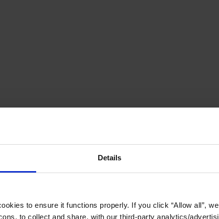
Details
okies to ensure it functions properly. If you click “Allow all”, we 
ons, to collect and share, with our third-party analytics/advertis