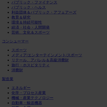
パブリック・ファイナンス
パブリック・ヘルス
利益団体＆パブリック・アフェアーズ
教育＆研究
環境＆持続可能性
経済・社会・人間開発
芸術、文化＆スポーツ
コンシューマー
スポーツ
メディア/エンターテインメント/スポーツ
リテール、アパレル＆高級消費財
旅行・ホスピタリティ
消費財
製造業
エネルギー
化学・プロセス産業
機械・産業テクノロジー
自動車・輸送機器