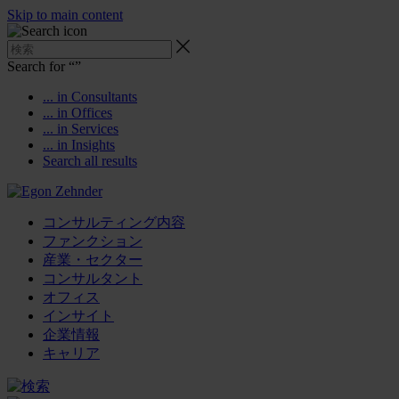
Skip to main content
Search for “
”
... in Consultants
... in Offices
... in Services
... in Insights
Search all results
コンサルティング内容
ファンクション
産業・セクター
コンサルタント
オフィス
インサイト
企業情報
キャリア