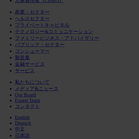
人事責任者（CHRO）
産業・セクター
ヘルスセクター
プライベートキャピタル
テクノロジー&コミュニケーション
ファミリービジネス・アドバイザリー
パブリック・セクター
コンシューマー
製造業
金融サービス
サービス
私たちについて
メディア&ニュース
Our Board
Expert Team
コンタクト
English
Deutsch
中文
日本語