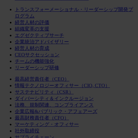
トランスフォーメーショナル・リーダーシップ開発プ
ログラム
経営人材の評価
組織変革の支援
エグゼクティブサーチ
企業統治アドバイザリー
経営人材の育成
CEOサクセッション
チームの機能強化
リーダーシップ研修
最高経営責任者（CEO）
情報テクノロジーオフィサー（CIO, CTO）
サステナビリティ（CSR）
ダイバーシティ＆インクルージョン
法務、規制関連、コンプライアンス
企業広報&パブリック・アフェアーズ
最高財務責任者（CFO）
マーケティング・オフィサー
社外取締役
サプライチェーン