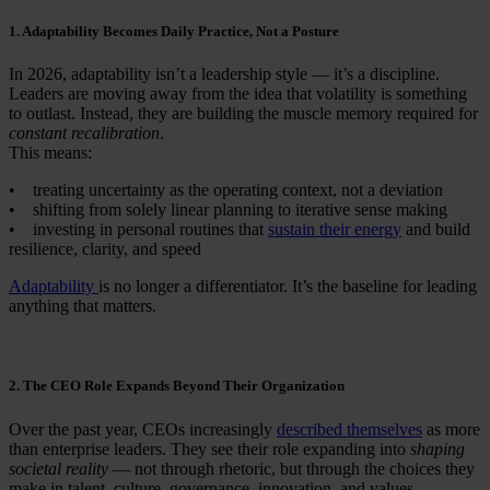
1. Adaptability Becomes Daily Practice, Not a Posture
In 2026, adaptability isn’t a leadership style — it’s a discipline.
Leaders are moving away from the idea that volatility is something
to outlast. Instead, they are building the muscle memory required for
constant recalibration
.
This means:
• treating uncertainty as the operating context, not a deviation
• shifting from solely linear planning to iterative sense making
• investing in personal routines that
sustain their energy
and build
resilience, clarity, and speed
Adaptability
is no longer a differentiator. It’s the baseline for leading
anything that matters.
2. The CEO Role Expands Beyond Their Organization
Over the past year, CEOs increasingly
described themselves
as more
than enterprise leaders. They see their role expanding into
shaping
societal reality
— not through rhetoric, but through the choices they
make in talent, culture, governance, innovation, and values.