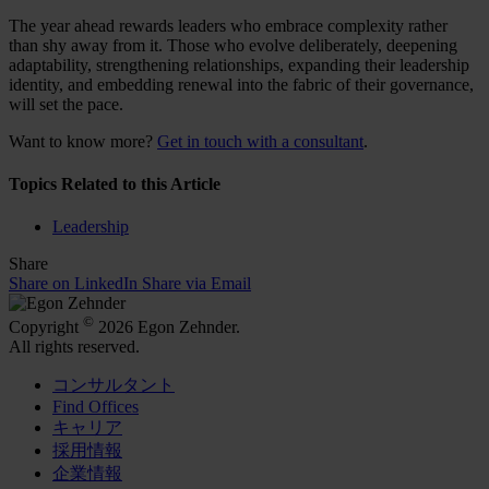
The year ahead rewards leaders who embrace complexity rather
than shy away from it. Those who evolve deliberately, deepening
adaptability, strengthening relationships, expanding their leadership
identity, and embedding renewal into the fabric of their governance,
will set the pace.
Want to know more?
Get in touch with a consultant
.
Topics Related to this Article
Leadership
Share
Share on LinkedIn
Share via Email
©
Copyright
2026 Egon Zehnder.
All rights reserved.
コンサルタント
Find Offices
キャリア
採用情報
企業情報