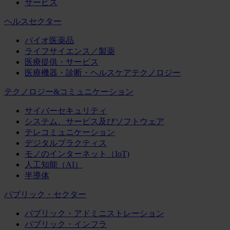
サービス
ヘルスセクター
バイオ医薬品
ライフサイエンス／製薬
医療提供・サービス
医療機器・診断・ヘルスケアテクノロジー
テクノロジー&コミュニケーション
サイバーセキュリティ
システム、サービス及びソフトウェア
テレコミュニケーション
デジタルプラクティス
モノのインターネット（IoT)
人工知能（AI）
半導体
パブリック・セクター
パブリック・アドミニストレーション
パブリック・インフラ