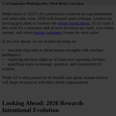
5. AI Integration Redesigns How Work Really Gets Done
While much of 2025’s AI conversation centered on experimentation
and some early wins, 2026 will demand more redesign. Leaders are
moving past pilots to confront the
deeper implications
: AI isn’t just a
new tool; it’s a structural shift in how decisions are made, how teams
operate, and where
human judgment
creates the most value.
In the year ahead, we see leaders focusing on:
• rearchitecting roles to blend human strengths with machine
intelligence
• clarifying decision rights as AI joins core operating rhythms
• upskilling teams to manage, question, and complement AI
systems
While AI is often prized for its breadth and speed, human leaders
will shape its purpose and ethics inside organizations.
Looking Ahead: 2026 Rewards
Intentional Evolution