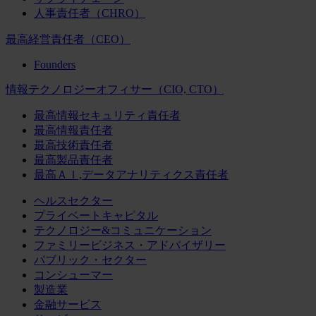
人事責任者（CHRO）
最高経営責任者（CEO）
Founders
情報テクノロジーオフィサー（CIO, CTO）
最高情報セキュリティ責任者
最高情報責任者
最高技術責任者
最高製品責任者
最高ＡＩ,データアナリティクス責任者
ヘルスセクター
プライベートキャピタル
テクノロジー&コミュニケーション
ファミリービジネス・アドバイザリー
パブリック・セクター
コンシューマー
製造業
金融サービス