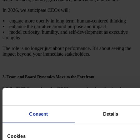
In 2026, we anticipate CEOs will:
• engage more openly in long term, human-centered thinking
• enhance the narrative around purpose and impact
• model curiosity, humility, and self-development as executive
strengths
The role is no longer just about performance. It’s about seeing the
impact beyond your immediate stakeholders.
3. Team and Board Dynamics Move to the Forefront
While 2025 focused on the CEO's personal and professional
development, 2026 will emphasize the contributions and
collaboration of the leadership team working alongside the CEO.
Team cohesion, board relationships, and transparent communication
are all areas of focus.
Consent
Details
This year, we expect leaders will prioritize:
• more candid and frequent
Chair–CEO dialogue
Cookies
• board alignment on
future capabilities
, not just past performance