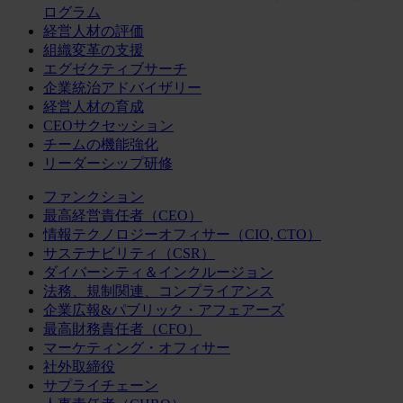
ログラム
経営人材の評価
組織変革の支援
エグゼクティブサーチ
企業統治アドバイザリー
経営人材の育成
CEOサクセッション
チームの機能強化
リーダーシップ研修
ファンクション
最高経営責任者（CEO）
情報テクノロジーオフィサー（CIO, CTO）
サステナビリティ（CSR）
ダイバーシティ＆インクルージョン
法務、規制関連、コンプライアンス
企業広報&パブリック・アフェアーズ
最高財務責任者（CFO）
マーケティング・オフィサー
社外取締役
サプライチェーン