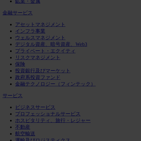
鉱業・金属
金融サービス
アセットマネジメント
インフラ事業
ウェルスマネジメント
デジタル資産、暗号資産、Web3
プライベート・エクイティ
リスクマネジメント
保険
投資銀行及びマーケット
政府系投資ファンド
金融テクノロジー（フィンテック）
サービス
ビジネスサービス
プロフェッショナルサービス
ホスピタリティ、旅行・レジャー
不動産
航空輸送
運輸及びロジスティクス