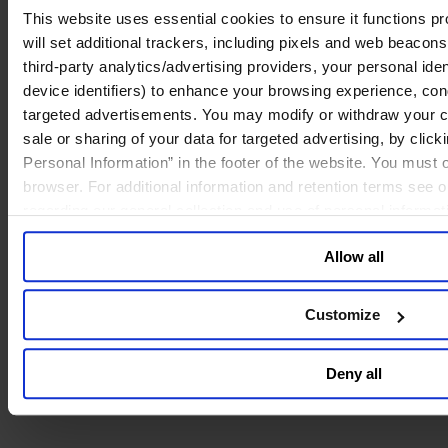
• stronger
feedback loops
, both up and down the leadership chain
This website uses essential cookies to ensure it functions prop
will set additional trackers, including pixels and web beacons,
When trust and alignment are strong, organizations move faster and
with more intention.
third-party analytics/advertising providers, your personal ide
device identifiers) to enhance your browsing experience, con
targeted advertisements. You may modify or withdraw your con
4. Succession Becomes a Living, Breathing Journey
sale or sharing of your data for targeted advertising, by clic
Personal Information” in the footer of the website. You must
Succession planning has long been one of the most human — and
browser. For additional information and retention terms see 
misunderstood — dimensions of the CEO role. The silence that
regarding our general collection and use of personal informa
often surrounds it can create pressure.
Transparency
, by contrast,
reinforces continuity.
In 2026, expect CEOs and boards to:
Allow all
• treat succession as ongoing leadership development
• engage candidates earlier and more openly
Customize
• broaden the conversation beyond a single successor
• balance identity-related dynamics with organizational needs
Succession is not an event.
It’s a journey
— and leaders are learning
Deny all
how to walk it more intentionally.