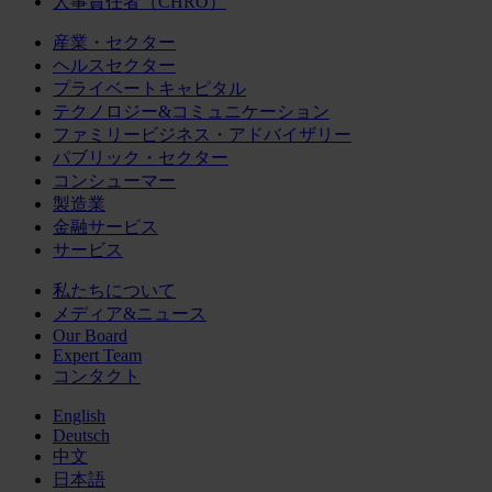
人事責任者（CHRO）
産業・セクター
ヘルスセクター
プライベートキャピタル
テクノロジー&コミュニケーション
ファミリービジネス・アドバイザリー
パブリック・セクター
コンシューマー
製造業
金融サービス
サービス
私たちについて
メディア&ニュース
Our Board
Expert Team
コンタクト
English
Deutsch
中文
日本語