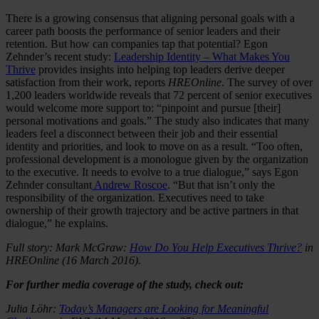
There is a growing consensus that aligning personal goals with a
career path boosts the performance of senior leaders and their
retention. But how can companies tap that potential? Egon
Zehnder’s recent study:
Leadership Identity – What Makes You
Thrive
provides insights into helping top leaders derive deeper
satisfaction from their work, reports
HREOnline
. The survey of over
1,200 leaders worldwide reveals that 72 percent of senior executives
would welcome more support to: “pinpoint and pursue [their]
personal motivations and goals.” The study also indicates that many
leaders feel a disconnect between their job and their essential
identity and priorities, and look to move on as a result. “Too often,
professional development is a monologue given by the organization
to the executive. It needs to evolve to a true dialogue,” says Egon
Zehnder consultant
Andrew Roscoe
. “But that isn’t only the
responsibility of the organization. Executives need to take
ownership of their growth trajectory and be active partners in that
dialogue,” he explains.
Full story: Mark McGraw:
How Do You Help Executives Thrive?
in
HREOnline (16 March 2016).
For further media coverage of the study, check out:
Julia Löhr:
Today’s Managers are Looking for Meaningful