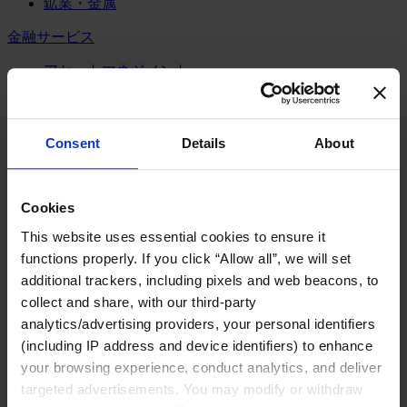
鉱業・金属
金融サービス
アセットマネジメント
インフラ事業
ウェルスマネジメント
デジタル資産、暗号資産、Web3
Consent
Details
About
プライベート・エクイティ
リスクマネジメント
保険
投資銀行及びマーケット
Cookies
政府系投資ファンド
This website uses essential cookies to ensure it
金融テクノロジー（フィンテック）
functions properly. If you click “Allow all”, we will set
サービス
additional trackers, including pixels and web beacons, to
collect and share, with our third-party
ビジネスサービス
analytics/advertising providers, your personal identifiers
プロフェッショナルサービス
(including IP address and device identifiers) to enhance
ホスピタリティ、旅行・レジャー
不動産
your browsing experience, conduct analytics, and deliver
航空輸送
targeted advertisements. You may modify or withdraw
運輸及びロジスティクス