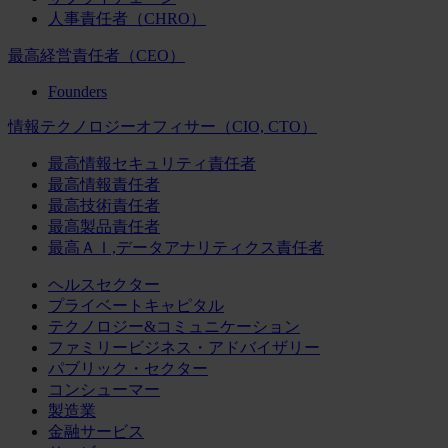
人事責任者（CHRO）
最高経営責任者（CEO）
Founders
情報テクノロジーオフィサー（CIO, CTO）
最高情報セキュリティ責任者
最高情報責任者
最高技術責任者
最高製品責任者
最高ＡＩ,データアナリティクス責任者
ヘルスセクター
プライベートキャピタル
テクノロジー&コミュニケーション
ファミリービジネス・アドバイザリー
パブリック・セクター
コンシューマー
製造業
金融サービス