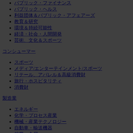
パブリック・ファイナンス
パブリック・ヘルス
利益団体＆パブリック・アフェアーズ
教育＆研究
環境＆持続可能性
経済・社会・人間開発
芸術、文化＆スポーツ
コンシューマー
スポーツ
メディア/エンターテインメント/スポーツ
リテール、アパレル＆高級消費財
旅行・ホスピタリティ
消費財
製造業
エネルギー
化学・プロセス産業
機械・産業テクノロジー
自動車・輸送機器