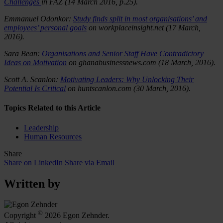
Challenges
in FAZ (14 March 2016, p.25).
Emmanuel Odonkor:
Study finds split in most organisations’ and
employees’ personal goals
on workplaceinsight.net
(17 March,
2016).
Sara Bean:
Organisations and Senior Staff Have Contradictory
Ideas on Motivation
on ghanabusinessnews.com (18 March, 2016).
Scott A. Scanlon:
Motivating Leaders: Why Unlocking Their
Potential Is Critical
on huntscanlon.com (30 March, 2016).
Topics Related to this Article
Leadership
Human Resources
Share
Share on LinkedIn
Share via Email
Written by
©
Copyright
2026 Egon Zehnder.