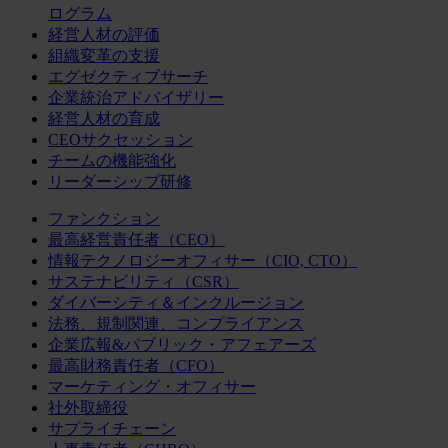
ログラム
経営人材の評価
組織変革の支援
エグゼクティブサーチ
企業統治アドバイザリー
経営人材の育成
CEOサクセッション
チームの機能強化
リーダーシップ研修
ファンクション
最高経営責任者（CEO）
情報テクノロジーオフィサー（CIO, CTO）
サステナビリティ（CSR）
ダイバーシティ＆インクルージョン
法務、規制関連、コンプライアンス
企業広報&パブリック・アフェアーズ
最高財務責任者（CFO）
マーケティング・オフィサー
社外取締役
サプライチェーン