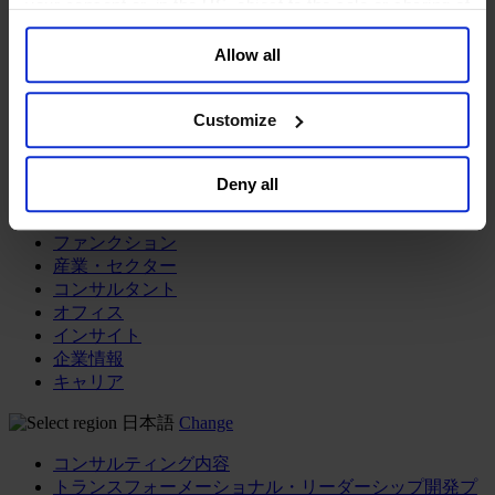
your consent or, in the US, object to the sale or sharing of
your data for targeted advertising, by clicking “Do Not
メディア&ニュース
Allow all
Sell or Share My Personal Information” in the footer of
Our Board
Expert Team
the website. You must opt-out of each device and each
コンタクト
browser. For additional information and retention terms
Customize
see our
Cookie Policy
; for information regarding our
general collection and use of personal information see
Deny all
our
Privacy Policy
.
コンサルティング内容
ファンクション
産業・セクター
コンサルタント
オフィス
インサイト
企業情報
キャリア
日本語
Change
コンサルティング内容
トランスフォーメーショナル・リーダーシップ開発プ