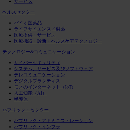
サービス
ヘルスセクター
バイオ医薬品
ライフサイエンス／製薬
医療提供・サービス
医療機器・診断・ヘルスケアテクノロジー
テクノロジー&コミュニケーション
サイバーセキュリティ
システム、サービス及びソフトウェア
テレコミュニケーション
デジタルプラクティス
モノのインターネット（IoT)
人工知能（AI）
半導体
パブリック・セクター
パブリック・アドミニストレーション
パブリック・インフラ