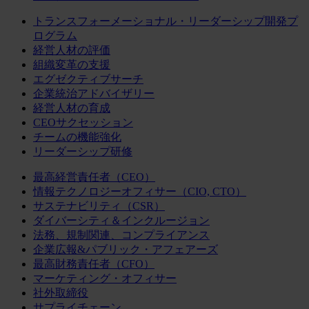
トランスフォーメーショナル・リーダーシップ開発プ
ログラム
経営人材の評価
組織変革の支援
エグゼクティブサーチ
企業統治アドバイザリー
経営人材の育成
CEOサクセッション
チームの機能強化
リーダーシップ研修
最高経営責任者（CEO）
情報テクノロジーオフィサー（CIO, CTO）
サステナビリティ（CSR）
ダイバーシティ＆インクルージョン
法務、規制関連、コンプライアンス
企業広報&パブリック・アフェアーズ
最高財務責任者（CFO）
マーケティング・オフィサー
社外取締役
サプライチェーン