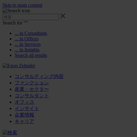
Skip to main content
Search for “
”
... in Consultants
... in Offices
... in Services
... in Insights
Search all results
コンサルティング内容
ファンクション
産業・セクター
コンサルタント
オフィス
インサイト
企業情報
キャリア