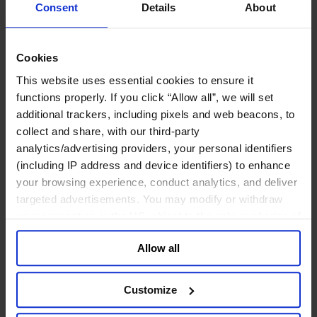
鉱業・金属
Consent
Details
About
金融サービス
アセットマネジメント
Cookies
インフラ事業
This website uses essential cookies to ensure it
ウェルスマネジメント
functions properly. If you click “Allow all”, we will set
デジタル資産、暗号資産、Web3
additional trackers, including pixels and web beacons, to
プライベート・エクイティ
リスクマネジメント
collect and share, with our third-party
保険
analytics/advertising providers, your personal identifiers
投資銀行及びマーケット
(including IP address and device identifiers) to enhance
政府系投資ファンド
your browsing experience, conduct analytics, and deliver
金融テクノロジー（フィンテック）
targeted advertisements. You may modify or withdraw
サービス
your consent or, in the US, object to the sale or sharing of
your data for targeted advertising, by clicking “Do Not
ビジネスサービス
Allow all
Sell or Share My Personal Information” in the footer of
プロフェッショナルサービス
the website. You must opt-out of each device and each
ホスピタリティ、旅行・レジャー
browser. For additional information and retention terms
不動産
Customize
航空輸送
see our
Cookie Policy
; for information regarding our
運輸及びロジスティクス