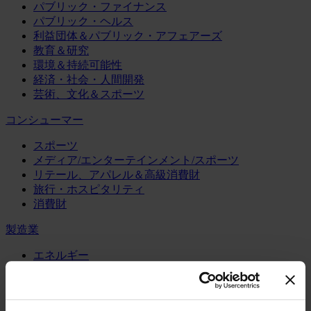
パブリック・ファイナンス
パブリック・ヘルス
利益団体＆パブリック・アフェアーズ
教育＆研究
環境＆持続可能性
経済・社会・人間開発
芸術、文化＆スポーツ
コンシューマー
スポーツ
メディア/エンターテインメント/スポーツ
リテール、アパレル＆高級消費財
旅行・ホスピタリティ
消費財
製造業
エネルギー
化学・プロセス産業
機械・産業テクノロジー
自動車・輸送機器