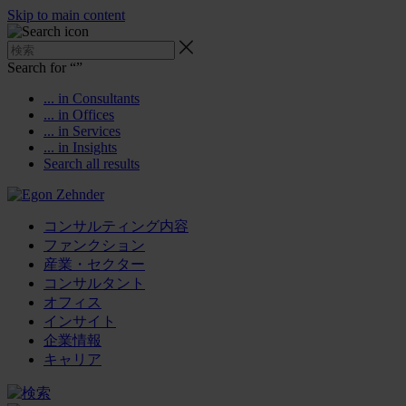
Skip to main content
Search for “
”
... in Consultants
... in Offices
... in Services
... in Insights
Search all results
コンサルティング内容
ファンクション
産業・セクター
コンサルタント
オフィス
インサイト
企業情報
キャリア