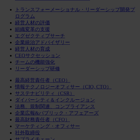
トランスフォーメーショナル・リーダーシップ開発プ
ログラム
経営人材の評価
組織変革の支援
エグゼクティブサーチ
企業統治アドバイザリー
経営人材の育成
CEOサクセッション
チームの機能強化
リーダーシップ研修
最高経営責任者（CEO）
情報テクノロジーオフィサー（CIO, CTO）
サステナビリティ（CSR）
ダイバーシティ＆インクルージョン
法務、規制関連、コンプライアンス
企業広報&パブリック・アフェアーズ
最高財務責任者（CFO）
マーケティング・オフィサー
社外取締役
サプライチェーン