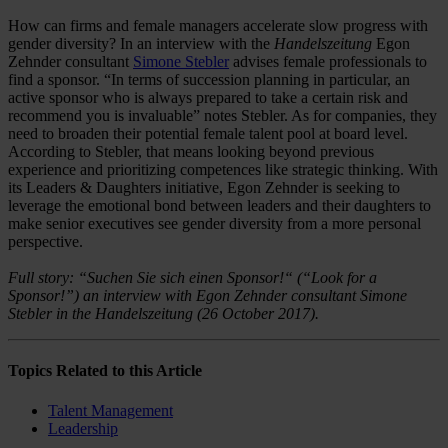
How can firms and female managers accelerate slow progress with
gender diversity? In an interview with the
Handelszeitung
Egon
Zehnder consultant
Simone Stebler
advises female professionals to
find a sponsor. “In terms of succession planning in particular, an
active sponsor who is always prepared to take a certain risk and
recommend you is invaluable” notes Stebler. As for companies, they
need to broaden their potential female talent pool at board level.
According to Stebler, that means looking beyond previous
experience and prioritizing competences like strategic thinking. With
its Leaders & Daughters initiative, Egon Zehnder is seeking to
leverage the emotional bond between leaders and their daughters to
make senior executives see gender diversity from a more personal
perspective.
Full story: “Suchen Sie sich einen Sponsor!“ (“Look for a
Sponsor!”) an interview with Egon Zehnder consultant Simone
Stebler in the Handelszeitung (26 October 2017).
Topics Related to this Article
Talent Management
Leadership