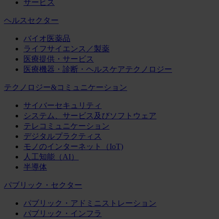
サービス
ヘルスセクター
バイオ医薬品
ライフサイエンス／製薬
医療提供・サービス
医療機器・診断・ヘルスケアテクノロジー
テクノロジー&コミュニケーション
サイバーセキュリティ
システム、サービス及びソフトウェア
テレコミュニケーション
デジタルプラクティス
モノのインターネット（IoT)
人工知能（AI）
半導体
パブリック・セクター
パブリック・アドミニストレーション
パブリック・インフラ