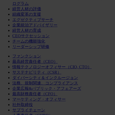
ログラム
経営人材の評価
組織変革の支援
エグゼクティブサーチ
企業統治アドバイザリー
経営人材の育成
CEOサクセッション
チームの機能強化
リーダーシップ研修
ファンクション
最高経営責任者（CEO）
情報テクノロジーオフィサー（CIO, CTO）
サステナビリティ（CSR）
ダイバーシティ＆インクルージョン
法務、規制関連、コンプライアンス
企業広報&パブリック・アフェアーズ
最高財務責任者（CFO）
マーケティング・オフィサー
社外取締役
サプライチェーン