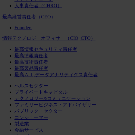
人事責任者（CHRO）
最高経営責任者（CEO）
Founders
情報テクノロジーオフィサー（CIO, CTO）
最高情報セキュリティ責任者
最高情報責任者
最高技術責任者
最高製品責任者
最高ＡＩ,データアナリティクス責任者
ヘルスセクター
プライベートキャピタル
テクノロジー&コミュニケーション
ファミリービジネス・アドバイザリー
パブリック・セクター
コンシューマー
製造業
金融サービス