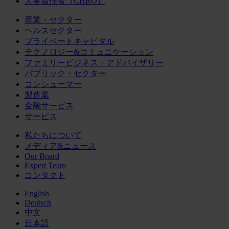
人事責任者（CHRO）
産業・セクター
ヘルスセクター
プライベートキャピタル
テクノロジー&コミュニケーション
ファミリービジネス・アドバイザリー
パブリック・セクター
コンシューマー
製造業
金融サービス
サービス
私たちについて
メディア&ニュース
Our Board
Expert Team
コンタクト
English
Deutsch
中文
日本語