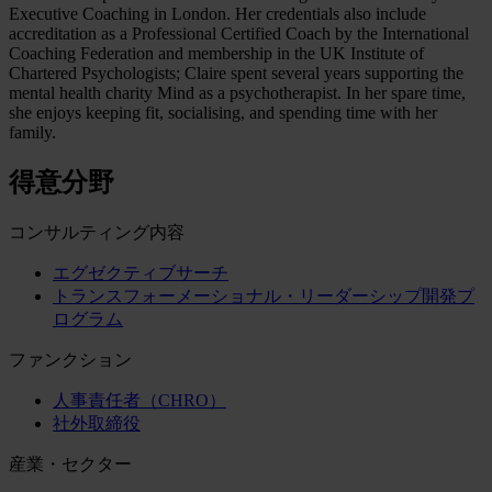
Executive Coaching in London. Her credentials also include
accreditation as a Professional Certified Coach by the International
Coaching Federation and membership in the UK Institute of
Chartered Psychologists; Claire spent several years supporting the
mental health charity Mind as a psychotherapist. In her spare time,
she enjoys keeping fit, socialising, and spending time with her
family.
得意分野
コンサルティング内容
エグゼクティブサーチ
トランスフォーメーショナル・リーダーシップ開発プ
ログラム
ファンクション
人事責任者（CHRO）
社外取締役
産業・セクター