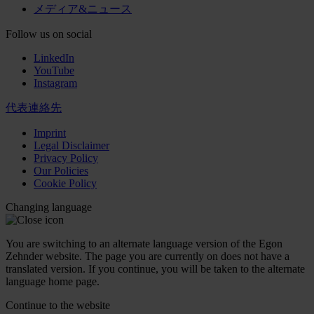
メディア&ニュース
Follow us on social
LinkedIn
YouTube
Instagram
代表連絡先
Imprint
Legal Disclaimer
Privacy Policy
Our Policies
Cookie Policy
Changing language
You are switching to an alternate language version of the Egon
Zehnder website. The page you are currently on does not have a
translated version. If you continue, you will be taken to the alternate
language home page.
Continue to the
website