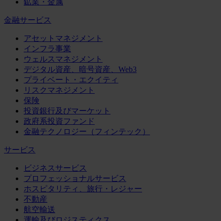
鉱業・金属
金融サービス
アセットマネジメント
インフラ事業
ウェルスマネジメント
デジタル資産、暗号資産、Web3
プライベート・エクイティ
リスクマネジメント
保険
投資銀行及びマーケット
政府系投資ファンド
金融テクノロジー（フィンテック）
サービス
ビジネスサービス
プロフェッショナルサービス
ホスピタリティ、旅行・レジャー
不動産
航空輸送
運輸及びロジスティクス