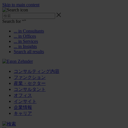
Skip to main content
Search for “
”
... in Consultants
... in Offices
... in Services
... in Insights
Search all results
コンサルティング内容
ファンクション
産業・セクター
コンサルタント
オフィス
インサイト
企業情報
キャリア