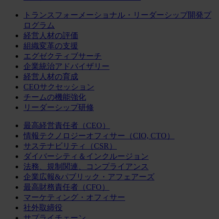
トランスフォーメーショナル・リーダーシップ開発プ
ログラム
経営人材の評価
組織変革の支援
エグゼクティブサーチ
企業統治アドバイザリー
経営人材の育成
CEOサクセッション
チームの機能強化
リーダーシップ研修
最高経営責任者（CEO）
情報テクノロジーオフィサー（CIO, CTO）
サステナビリティ（CSR）
ダイバーシティ＆インクルージョン
法務、規制関連、コンプライアンス
企業広報&パブリック・アフェアーズ
最高財務責任者（CFO）
マーケティング・オフィサー
社外取締役
サプライチェーン