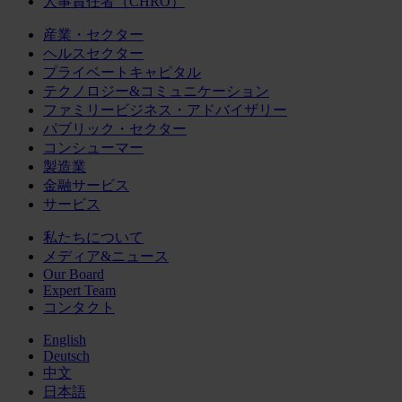
人事責任者（CHRO）
産業・セクター
ヘルスセクター
プライベートキャピタル
テクノロジー&コミュニケーション
ファミリービジネス・アドバイザリー
パブリック・セクター
コンシューマー
製造業
金融サービス
サービス
私たちについて
メディア&ニュース
Our Board
Expert Team
コンタクト
English
Deutsch
中文
日本語