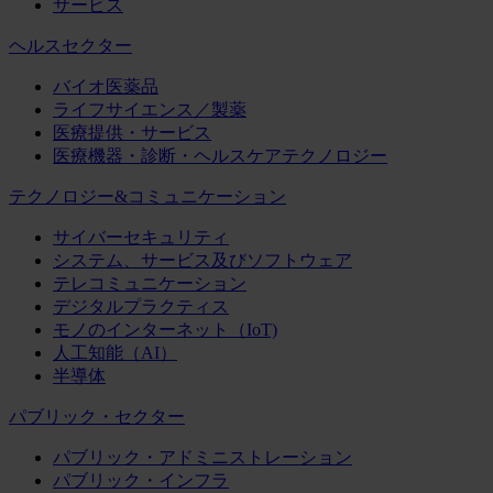
サービス
ヘルスセクター
バイオ医薬品
ライフサイエンス／製薬
医療提供・サービス
医療機器・診断・ヘルスケアテクノロジー
テクノロジー&コミュニケーション
サイバーセキュリティ
システム、サービス及びソフトウェア
テレコミュニケーション
デジタルプラクティス
モノのインターネット（IoT)
人工知能（AI）
半導体
パブリック・セクター
パブリック・アドミニストレーション
パブリック・インフラ