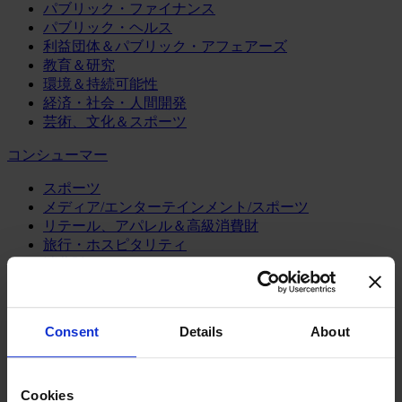
パブリック・ファイナンス
パブリック・ヘルス
利益団体＆パブリック・アフェアーズ
教育＆研究
環境＆持続可能性
経済・社会・人間開発
芸術、文化＆スポーツ
コンシューマー
スポーツ
メディア/エンターテインメント/スポーツ
リテール、アパレル＆高級消費財
旅行・ホスピタリティ
消費財
製造業
エネルギー
Consent
Details
About
化学・プロセス産業
機械・産業テクノロジー
自動車・輸送機器
Cookies