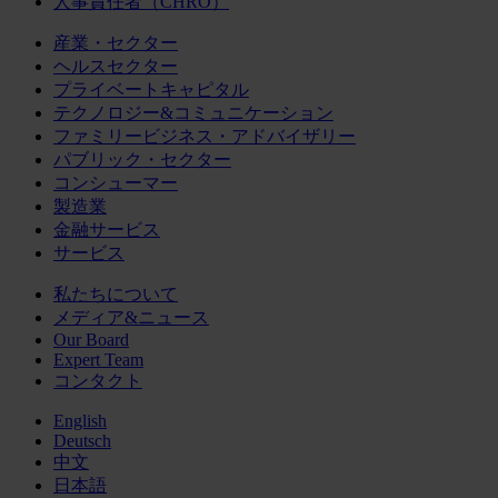
人事責任者（CHRO）
産業・セクター
ヘルスセクター
プライベートキャピタル
テクノロジー&コミュニケーション
ファミリービジネス・アドバイザリー
パブリック・セクター
コンシューマー
製造業
金融サービス
サービス
私たちについて
メディア&ニュース
Our Board
Expert Team
コンタクト
English
Deutsch
中文
日本語