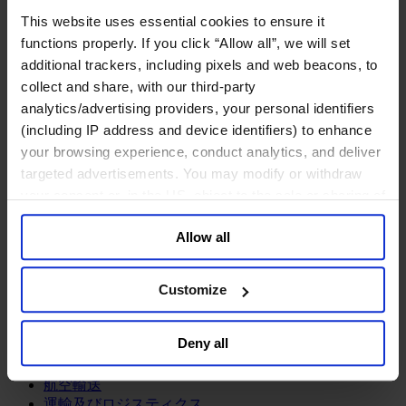
鉱業・金属
This website uses essential cookies to ensure it
金融サービス
functions properly. If you click “Allow all”, we will set
additional trackers, including pixels and web beacons, to
アセットマネジメント
collect and share, with our third-party
インフラ事業
ウェルスマネジメント
analytics/advertising providers, your personal identifiers
デジタル資産、暗号資産、Web3
(including IP address and device identifiers) to enhance
プライベート・エクイティ
your browsing experience, conduct analytics, and deliver
リスクマネジメント
targeted advertisements. You may modify or withdraw
保険
your consent or, in the US, object to the sale or sharing of
投資銀行及びマーケット
your data for targeted advertising, by clicking “Do Not
政府系投資ファンド
Allow all
Sell or Share My Personal Information” in the footer of
金融テクノロジー（フィンテック）
the website. You must opt-out of each device and each
サービス
browser. For additional information and retention terms
Customize
see our
Cookie Policy
; for information regarding our
ビジネスサービス
general collection and use of personal information see
プロフェッショナルサービス
Deny all
ホスピタリティ、旅行・レジャー
our
Privacy Policy
.
不動産
航空輸送
運輸及びロジスティクス