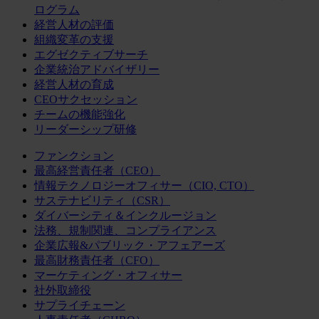
ログラム
経営人材の評価
組織変革の支援
エグゼクティブサーチ
企業統治アドバイザリー
経営人材の育成
CEOサクセッション
チームの機能強化
リーダーシップ研修
ファンクション
最高経営責任者（CEO）
情報テクノロジーオフィサー（CIO, CTO）
サステナビリティ（CSR）
ダイバーシティ＆インクルージョン
法務、規制関連、コンプライアンス
企業広報&パブリック・アフェアーズ
最高財務責任者（CFO）
マーケティング・オフィサー
社外取締役
サプライチェーン