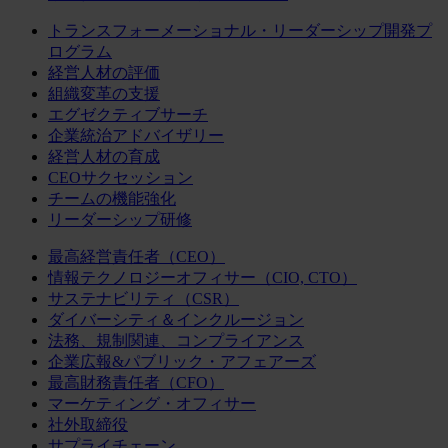
トランスフォーメーショナル・リーダーシップ開発プ
ログラム
経営人材の評価
組織変革の支援
エグゼクティブサーチ
企業統治アドバイザリー
経営人材の育成
CEOサクセッション
チームの機能強化
リーダーシップ研修
最高経営責任者（CEO）
情報テクノロジーオフィサー（CIO, CTO）
サステナビリティ（CSR）
ダイバーシティ＆インクルージョン
法務、規制関連、コンプライアンス
企業広報&パブリック・アフェアーズ
最高財務責任者（CFO）
マーケティング・オフィサー
社外取締役
サプライチェーン