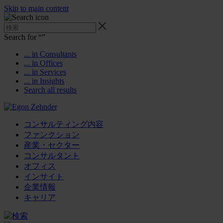
Skip to main content
Search for “
”
... in Consultants
... in Offices
... in Services
... in Insights
Search all results
コンサルティング内容
ファンクション
産業・セクター
コンサルタント
オフィス
インサイト
企業情報
キャリア