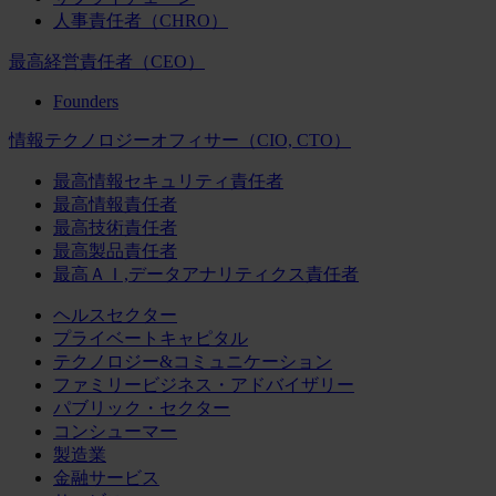
人事責任者（CHRO）
最高経営責任者（CEO）
Founders
情報テクノロジーオフィサー（CIO, CTO）
最高情報セキュリティ責任者
最高情報責任者
最高技術責任者
最高製品責任者
最高ＡＩ,データアナリティクス責任者
ヘルスセクター
プライベートキャピタル
テクノロジー&コミュニケーション
ファミリービジネス・アドバイザリー
パブリック・セクター
コンシューマー
製造業
金融サービス