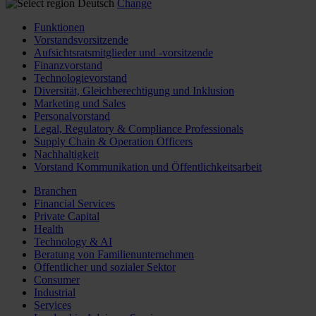
Deutsch
Change
Funktionen
Vorstandsvorsitzende
Aufsichtsratsmitglieder und -vorsitzende
Finanzvorstand
Technologievorstand
Diversität, Gleichberechtigung und Inklusion
Marketing und Sales
Personalvorstand
Legal, Regulatory & Compliance Professionals
Supply Chain & Operation Officers
Nachhaltigkeit
Vorstand Kommunikation und Öffentlichkeitsarbeit
Branchen
Financial Services
Private Capital
Health
Technology & AI
Beratung von Familienunternehmen
Öffentlicher und sozialer Sektor
Consumer
Industrial
Services