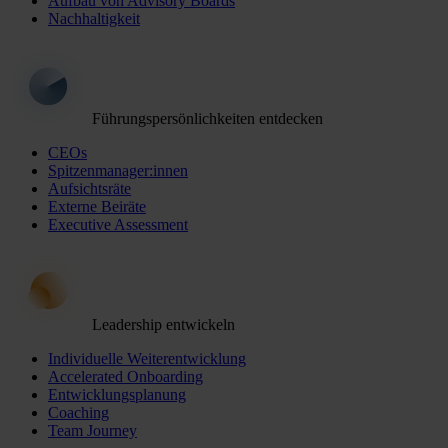
Aufbau von Advisory Boards
Nachhaltigkeit
Führungspersönlichkeiten entdecken
CEOs
Spitzenmanager:innen
Aufsichtsräte
Externe Beiräte
Executive Assessment
Leadership entwickeln
Individuelle Weiterentwicklung
Accelerated Onboarding
Entwicklungsplanung
Coaching
Team Journey