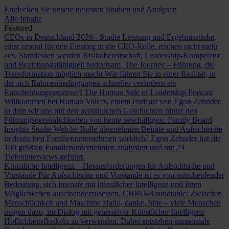
Entdecken Sie unsere neuesten Studien und Analysen
Alle Inhalte
Featured
CEOs in Deutschland 2026 - Studie
Leistung und Ergebnisstärke,
einst zentral für den Einstieg in die CEO-Rolle, reichen nicht mehr
aus. Stattdessen werden Risikobereitschaft, Leadership-Kompetenz
und Beziehungsfähigkeit bedeutsam.
The Journey – Führung, die
Transformation möglich macht
Wie führen Sie in einer Realität, in
der sich Rahmenbedingungen schneller verändern als
Entscheidungsprozesse?
The Human Side of Leadership Podcast
Willkommen bei Human Voices, einem Podcast von Egon Zehnder,
in dem wir uns mit den persönlichen Geschichten hinter den
Führungspersönlichkeiten von heute beschäftigen.
Family Board
Insights Studie
Welche Rolle übernehmen Beiräte und Aufsichtsräte
in deutschen Familienunternehmen wirklich? Egon Zehnder hat die
100 größten Familienunternehmen analysiert und mit 24
Tiefeninterviews geführt.
Künstliche Intelligenz – Herausforderungen für Aufsichtsräte und
Vorstände
Für Aufsichtsräte und Vorstände ist es von entscheidender
Bedeutung, sich intensiv mit künstlicher Intelligenz und ihren
Möglichkeiten auseinanderzusetzen.
CHRO-Roundtable: Zwischen
Menschlichkeit und Maschine
Hallo, danke, bitte – viele Menschen
neigen dazu, im Dialog mit generativer Künstlicher Intelligenz
Höflichkeitsfloskeln zu verwenden. Dabei entstehen parasoziale