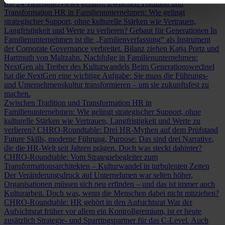
mit 24 Tiefeninterviews geführt.
Zwischen Tradition und
Transformation
HR in Familienunternehmen: Wie gelingt
strategischer Support, ohne kulturelle Stärken wie Vertrauen,
Langfristigkeit und Werte zu verlieren?
Gebaut für Generationen
In
Familienunternehmen ist die „Familienverfassung“ als Instrument
der Corporate Governance verbreitet. Bilanz ziehen Katja Portz und
Hartmuth von Maltzahn.
Nachfolge in Familienunternehmen:
NextGen als Treiber des Kulturwandels
Beim Generationswechsel
hat die NextGen eine wichtige Aufgabe: Sie muss die Führungs-
und Unternehmenskultur transformieren – um sie zukunftsfest zu
machen.
Zwischen Tradition und Transformation
HR in
Familienunternehmen: Wie gelingt strategischer Support, ohne
kulturelle Stärken wie Vertrauen, Langfristigkeit und Werte zu
verlieren?
CHRO-Roundtable: Drei HR-Mythen auf dem Prüfstand
Future Skills, moderne Führung, Purpose: Das sind drei Narrative,
die die HR-Welt seit Jahren prägen. Doch was steckt dahinter?
CHRO-Roundtable: Vom Strategiebegleiter zum
Transformationsarchitekten – Kulturwandel in turbulenten Zeiten
Der Veränderungsdruck auf Unternehmen war selten höher,
Organisationen müssen sich neu erfinden – und das ist immer auch
Kulturarbeit. Doch was, wenn die Menschen dabei nicht mitziehen?
CHRO-Roundtable: HR gehört in den Aufsichtsrat
War der
Aufsichtsrat früher vor allem ein Kontrollgremium, ist er heute
zusätzlich Strategie- und Sparringspartner für das C-Level. Auch