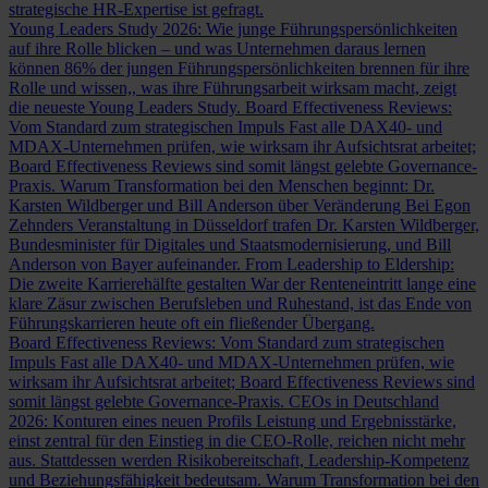
strategische HR-Expertise ist gefragt.
Young Leaders Study 2026: Wie junge Führungspersönlichkeiten
auf ihre Rolle blicken – und was Unternehmen daraus lernen
können
86% der jungen Führungspersönlichkeiten brennen für ihre
Rolle und wissen,, was ihre Führungsarbeit wirksam macht, zeigt
die neueste Young Leaders Study.
Board Effectiveness Reviews:
Vom Standard zum strategischen Impuls
Fast alle DAX40- und
MDAX-Unternehmen prüfen, wie wirksam ihr Aufsichtsrat arbeitet;
Board Effectiveness Reviews sind somit längst gelebte Governance-
Praxis.
Warum Transformation bei den Menschen beginnt: Dr.
Karsten Wildberger und Bill Anderson über Veränderung
Bei Egon
Zehnders Veranstaltung in Düsseldorf trafen Dr. Karsten Wildberger,
Bundesminister für Digitales und Staatsmodernisierung, und Bill
Anderson von Bayer aufeinander.
From Leadership to Eldership:
Die zweite Karrierehälfte gestalten
War der Renteneintritt lange eine
klare Zäsur zwischen Berufsleben und Ruhestand, ist das Ende von
Führungskarrieren heute oft ein fließender Übergang.
Board Effectiveness Reviews: Vom Standard zum strategischen
Impuls
Fast alle DAX40- und MDAX-Unternehmen prüfen, wie
wirksam ihr Aufsichtsrat arbeitet; Board Effectiveness Reviews sind
somit längst gelebte Governance-Praxis.
CEOs in Deutschland
2026: Konturen eines neuen Profils
Leistung und Ergebnisstärke,
einst zentral für den Einstieg in die CEO-Rolle, reichen nicht mehr
aus. Stattdessen werden Risikobereitschaft, Leadership-Kompetenz
und Beziehungsfähigkeit bedeutsam.
Warum Transformation bei den