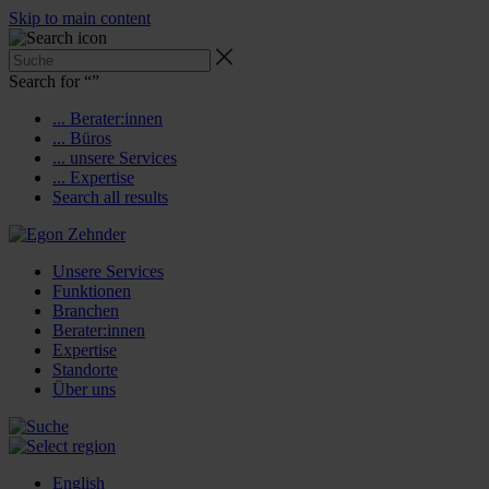
Skip to main content
Search for “
”
... Berater:innen
... Büros
... unsere Services
... Expertise
Search all results
Unsere Services
Funktionen
Branchen
Berater:innen
Expertise
Standorte
Über uns
English