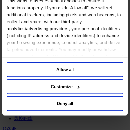
This website uses essential cookies to ensure it
工业
functions properly. If you click “Allow all”, we will set
化工与过程工业咨询团队
additional trackers, including pixels and web beacons, to
机械与工业技术
collect and share, with our third-party
汽车与交通设备
analytics/advertising providers, your personal identifiers
能源业
(including IP address and device identifiers) to enhance
金属与矿业
your browsing experience, conduct analytics, and deliver
金融服务业
targeted advertisements. You may modify or withdraw
your consent or, in the US, object to the sale or sharing of
主权财富基金
your data for targeted advertising, by clicking “Do Not
保险业
Allow all
基础设施
Sell or Share My Personal Information” in the footer of
投资银行、企业银行与金融市场
the website. You must opt-out of each device and each
数字化资产、加密货币与Web 3行业
browser. For additional information and retention terms
Customize
私募股权投资行业
see our
Cookie Policy
; for information regarding our
财富管理
general collection and use of personal information see
资产管理行业
Deny all
our
Privacy Policy
.
金融科技
零售金融服务
风控职能
服务业