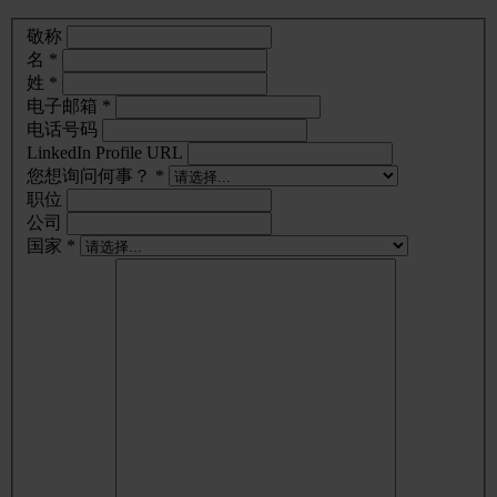
敬称
名 *
姓 *
电子邮箱 *
电话号码
LinkedIn Profile URL
您想询问何事？ *
职位
公司
国家 *