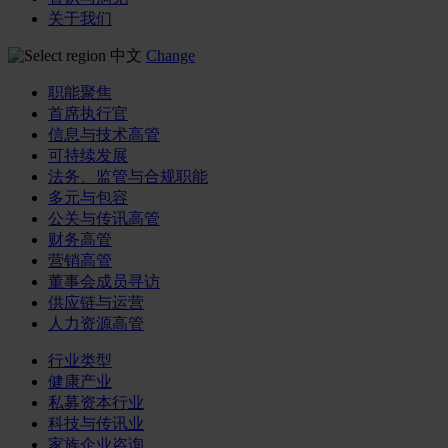
关于我们
中文
Change
职能聚焦
首席执行官
信息与技术高管
可持续发展
法务、监管与合规职能
多元与包容
公关与传讯高管
财务高管
营销高管
董事会成员寻访
供应链与运营
人力资源高管
行业类型
健康产业
私募资本行业
科技与传讯业
家族企业咨询