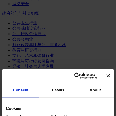
网络安全
政府部门与社会组织
公共卫生行业
公共基础设施行业
公共行政管理行业
公共金融业
利益代表集团与公共事务机构
教育与研究行业
文化、艺术和体育行业
环境与可持续发展咨询
经济、社会与人类发展
消费品行业
体育业
Consent
Details
About
媒体和娱乐业
消费品
零售、服装与奢侈品
餐饮、旅游与酒店业
Cookies