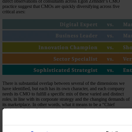
direct observations of consultants across Egon Zehnder’s CMO
practice suggest that CMOs are quickly diversifying across five
critical axes:
There is substantial overlap between several of the dimensions we
have identified, but each has its own character, and each company
needs its CMO to fulfill a specific mix of these varied and distinct
roles, in line with its corporate strategy and the changing demands of
its marketplace. In other words, what it means to be a “Chief
Marketing Officer” is increasingly situational, varied and
multidimensional. Never has there been so much potential for two
great CMOs to look so different from one another – to be, in effect,
separate species.