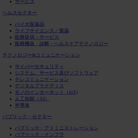
サービス
ヘルスセクター
バイオ医薬品
ライフサイエンス／製薬
医療提供・サービス
医療機器・診断・ヘルスケアテクノロジー
テクノロジー&コミュニケーション
サイバーセキュリティ
システム、サービス及びソフトウェア
テレコミュニケーション
デジタルプラクティス
モノのインターネット（IoT)
人工知能（AI）
半導体
パブリック・セクター
パブリック・アドミニストレーション
パブリック・インフラ