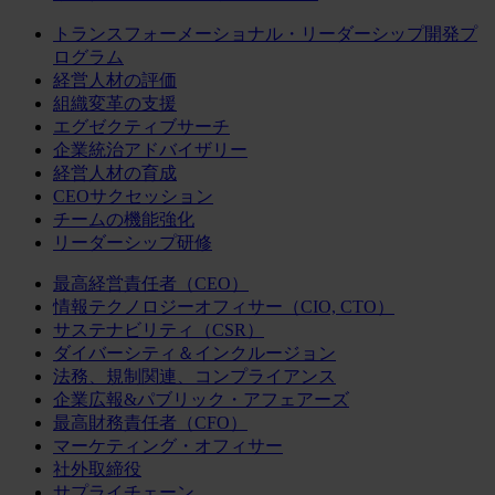
トランスフォーメーショナル・リーダーシップ開発プ
ログラム
経営人材の評価
組織変革の支援
エグゼクティブサーチ
企業統治アドバイザリー
経営人材の育成
CEOサクセッション
チームの機能強化
リーダーシップ研修
最高経営責任者（CEO）
情報テクノロジーオフィサー（CIO, CTO）
サステナビリティ（CSR）
ダイバーシティ＆インクルージョン
法務、規制関連、コンプライアンス
企業広報&パブリック・アフェアーズ
最高財務責任者（CFO）
マーケティング・オフィサー
社外取締役
サプライチェーン