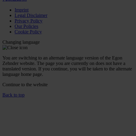
Imprint
Legal Disclaimer
Privacy Policy
Our Policies
Cookie Policy
Changing language
You are switching to an alternate language version of the Egon
Zehnder website. The page you are currently on does not have a
translated version. If you continue, you will be taken to the alternate
language home page.
Continue to the
website
Back to top