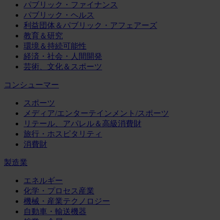
パブリック・ファイナンス
パブリック・ヘルス
利益団体＆パブリック・アフェアーズ
教育＆研究
環境＆持続可能性
経済・社会・人間開発
芸術、文化＆スポーツ
コンシューマー
スポーツ
メディア/エンターテインメント/スポーツ
リテール、アパレル＆高級消費財
旅行・ホスピタリティ
消費財
製造業
エネルギー
化学・プロセス産業
機械・産業テクノロジー
自動車・輸送機器