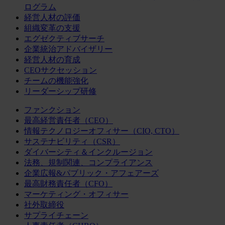
ログラム
経営人材の評価
組織変革の支援
エグゼクティブサーチ
企業統治アドバイザリー
経営人材の育成
CEOサクセッション
チームの機能強化
リーダーシップ研修
ファンクション
最高経営責任者（CEO）
情報テクノロジーオフィサー（CIO, CTO）
サステナビリティ（CSR）
ダイバーシティ＆インクルージョン
法務、規制関連、コンプライアンス
企業広報&パブリック・アフェアーズ
最高財務責任者（CFO）
マーケティング・オフィサー
社外取締役
サプライチェーン