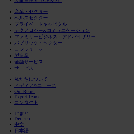
人事責任者（CHRO）
産業・セクター
ヘルスセクター
プライベートキャピタル
テクノロジー&コミュニケーション
ファミリービジネス・アドバイザリー
パブリック・セクター
コンシューマー
製造業
金融サービス
サービス
私たちについて
メディア&ニュース
Our Board
Expert Team
コンタクト
English
Deutsch
中文
日本語