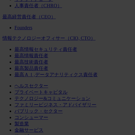
人事責任者（CHRO）
最高経営責任者（CEO）
Founders
情報テクノロジーオフィサー（CIO, CTO）
最高情報セキュリティ責任者
最高情報責任者
最高技術責任者
最高製品責任者
最高ＡＩ,データアナリティクス責任者
ヘルスセクター
プライベートキャピタル
テクノロジー&コミュニケーション
ファミリービジネス・アドバイザリー
パブリック・セクター
コンシューマー
製造業
金融サービス