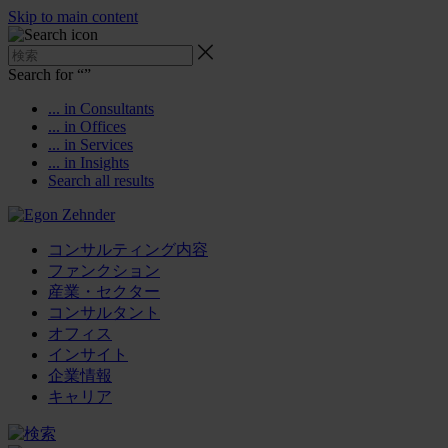
Skip to main content
Search for “
”
... in Consultants
... in Offices
... in Services
... in Insights
Search all results
コンサルティング内容
ファンクション
産業・セクター
コンサルタント
オフィス
インサイト
企業情報
キャリア