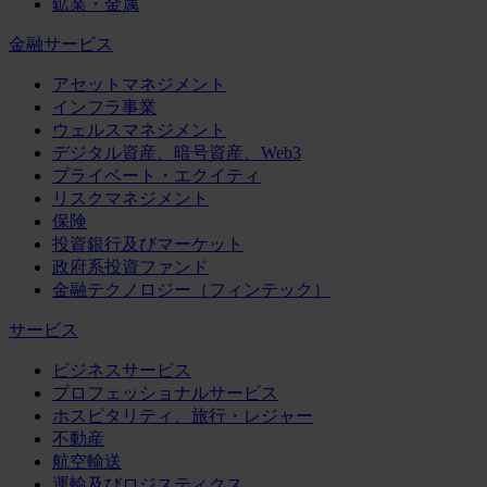
鉱業・金属
金融サービス
アセットマネジメント
インフラ事業
ウェルスマネジメント
デジタル資産、暗号資産、Web3
プライベート・エクイティ
リスクマネジメント
保険
投資銀行及びマーケット
政府系投資ファンド
金融テクノロジー（フィンテック）
サービス
ビジネスサービス
プロフェッショナルサービス
ホスピタリティ、旅行・レジャー
不動産
航空輸送
運輸及びロジスティクス