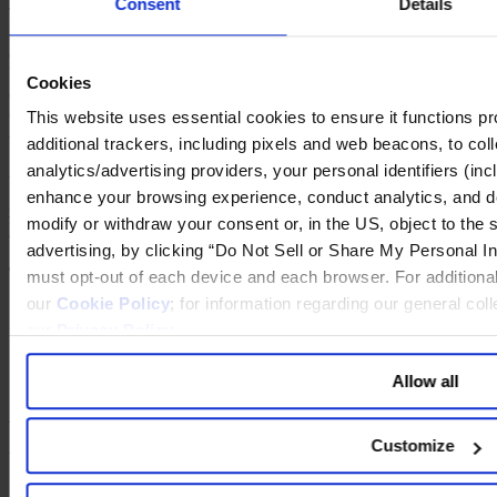
Consent
Details
This splitting of the CMO into these very different lines, each
marked by discrete strengths, is a profoundly important
development. In this very moment, what it means to be CMOis
being redefined by inexorable environmental forces. All those
Cookies
concerned with marketing effectiveness – including board audit
committees, CEOs, and marketers themselves – need to stay closely
This website uses essential cookies to ensure it functions prope
attuned to this ongoing transformation.
additional trackers, including pixels and web beacons, to coll
analytics/advertising providers, your personal identifiers (inc
Read the full paper
CMO Redefined
.
enhance your browsing experience, conduct analytics, and d
CMO Redefined
modify or withdraw your consent or, in the US, object to the s
Download as PDF
advertising, by clicking “Do Not Sell or Share My Personal Inf
Topics Related to this Article
must opt-out of each device and each browser. For additional
our
Cookie Policy
; for information regarding our general col
Marketing
our
Privacy Policy
.
Leadership
Communications
Allow all
Share
Share on LinkedIn
Share via Email
Download the PDF
Customize
Written by