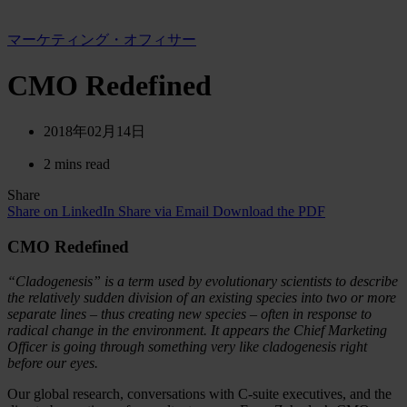
マーケティング・オフィサー
CMO Redefined
2018年02月14日
2 mins read
Share
Share on LinkedIn
Share via Email
Download the PDF
CMO Redefined
“Cladogenesis” is a term used by evolutionary scientists to describe
the relatively sudden division of an existing species into two or more
separate lines – thus creating new species – often in response to
radical change in the environment. It appears the Chief Marketing
Officer is going through something very like cladogenesis right
before our eyes.
Our global research, conversations with C-suite executives, and the