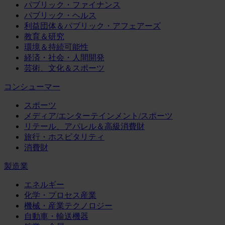
パブリック・ファイナンス
パブリック・ヘルス
利益団体＆パブリック・アフェアーズ
教育＆研究
環境＆持続可能性
経済・社会・人間開発
芸術、文化＆スポーツ
コンシューマー
スポーツ
メディア/エンターテインメント/スポーツ
リテール、アパレル＆高級消費財
旅行・ホスピタリティ
消費財
製造業
エネルギー
化学・プロセス産業
機械・産業テクノロジー
自動車・輸送機器