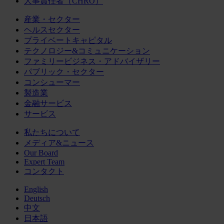
人事責任者（CHRO）
産業・セクター
ヘルスセクター
プライベートキャピタル
テクノロジー&コミュニケーション
ファミリービジネス・アドバイザリー
パブリック・セクター
コンシューマー
製造業
金融サービス
サービス
私たちについて
メディア&ニュース
Our Board
Expert Team
コンタクト
English
Deutsch
中文
日本語