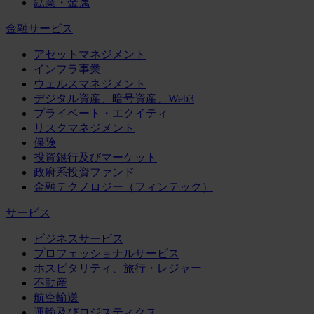
鉱業・金属
金融サービス
アセットマネジメント
インフラ事業
ウェルスマネジメント
デジタル資産、暗号資産、Web3
プライベート・エクイティ
リスクマネジメント
保険
投資銀行及びマーケット
政府系投資ファンド
金融テクノロジー（フィンテック）
サービス
ビジネスサービス
プロフェッショナルサービス
ホスピタリティ、旅行・レジャー
不動産
航空輸送
運輸及びロジスティクス