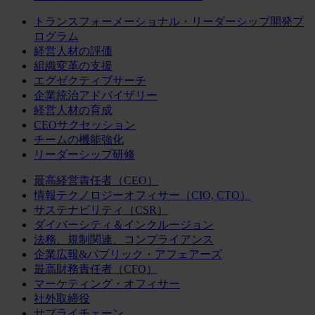
トランスフォーメーショナル・リーダーシップ開発プ
ログラム
経営人材の評価
組織変革の支援
エグゼクティブサーチ
企業統治アドバイザリー
経営人材の育成
CEOサクセッション
チームの機能強化
リーダーシップ研修
最高経営責任者（CEO）
情報テクノロジーオフィサー（CIO, CTO）
サステナビリティ（CSR）
ダイバーシティ＆インクルージョン
法務、規制関連、コンプライアンス
企業広報&パブリック・アフェアーズ
最高財務責任者（CFO）
マーケティング・オフィサー
社外取締役
サプライチェーン