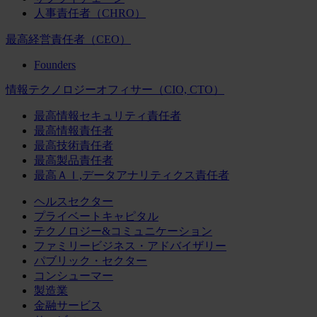
人事責任者（CHRO）
最高経営責任者（CEO）
Founders
情報テクノロジーオフィサー（CIO, CTO）
最高情報セキュリティ責任者
最高情報責任者
最高技術責任者
最高製品責任者
最高ＡＩ,データアナリティクス責任者
ヘルスセクター
プライベートキャピタル
テクノロジー&コミュニケーション
ファミリービジネス・アドバイザリー
パブリック・セクター
コンシューマー
製造業
金融サービス