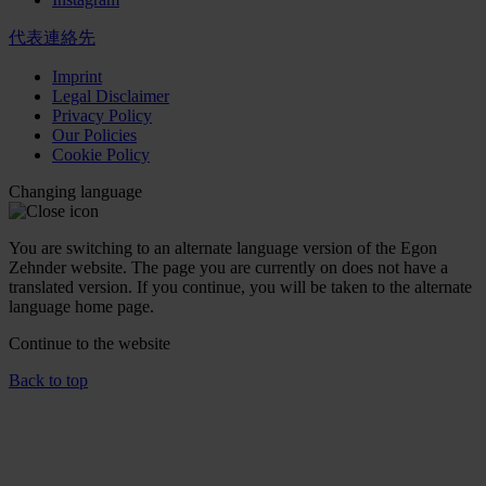
代表連絡先
Imprint
Legal Disclaimer
Privacy Policy
Our Policies
Cookie Policy
Changing language
You are switching to an alternate language version of the Egon
Zehnder website. The page you are currently on does not have a
translated version. If you continue, you will be taken to the alternate
language home page.
Continue to the
website
Back to top