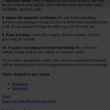
7. But start small:
Don’t compare the first year in a new job with
the last year in your old job. Start with the bread and butter, build
credibility, and then push.
8. Ignore the imposter syndrome:
No one knows anything
anyways and making a wrong decision is better than not making one
at all. If you approach things the right way, it’ll all work out.
9. Keep learning:
Learn. Do it again. And do it better. And if it
goes well, be humble.
10. Expand your impact beyond marketing:
Be a force for
culture change both in and outside of company walls.
As for what’s around the corner: you can rest assured that Fernando
will be disrupting the world through plant-based foods soon enough.
Topics Related to this Article
Marketing
Disruption
Share
Share on LinkedIn
Share via Email