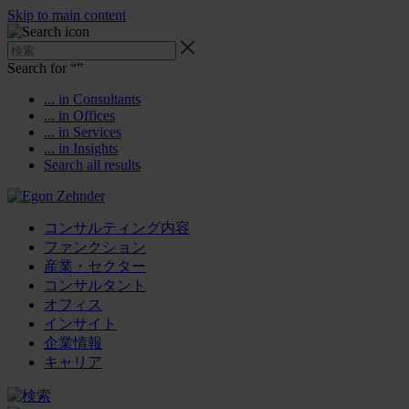
Skip to main content
Search for “
”
... in Consultants
... in Offices
... in Services
... in Insights
Search all results
コンサルティング内容
ファンクション
産業・セクター
コンサルタント
オフィス
インサイト
企業情報
キャリア