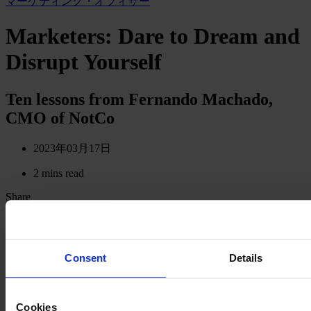
マーケティング・オフィサー
Marketers: Dare to Dream and
Disrupt Yourself
Ten lessons from Fernando Machado,
CMO of NotCo
2023年03月17日
2 mins read
Share
Share on LinkedIn
Share via Email
Fernando Machado is a marketer whose reputation for seeing
around the corner precedes him. So it’s no surprise that the recent
Consent
Details
announcement of Fer’s move to NotCo, where he will be global
CMO, generated a lot of interest in the marketing world and beyond.
A mechanical engineer by training, his career has taken him from the
factory floor in Brazil to the top of the marketing world. His
Cookies
hallmark ability to disrupt, no matter the industry, is borne of a thirst