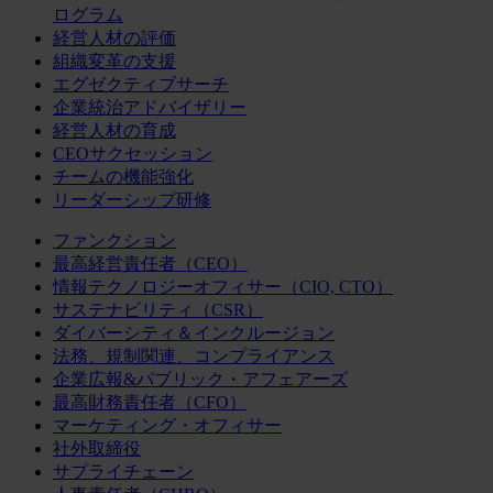
ログラム
経営人材の評価
組織変革の支援
エグゼクティブサーチ
企業統治アドバイザリー
経営人材の育成
CEOサクセッション
チームの機能強化
リーダーシップ研修
ファンクション
最高経営責任者（CEO）
情報テクノロジーオフィサー（CIO, CTO）
サステナビリティ（CSR）
ダイバーシティ＆インクルージョン
法務、規制関連、コンプライアンス
企業広報&パブリック・アフェアーズ
最高財務責任者（CFO）
マーケティング・オフィサー
社外取締役
サプライチェーン