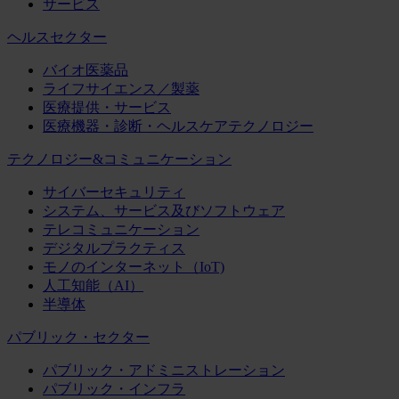
サービス
ヘルスセクター
バイオ医薬品
ライフサイエンス／製薬
医療提供・サービス
医療機器・診断・ヘルスケアテクノロジー
テクノロジー&コミュニケーション
サイバーセキュリティ
システム、サービス及びソフトウェア
テレコミュニケーション
デジタルプラクティス
モノのインターネット（IoT)
人工知能（AI）
半導体
パブリック・セクター
パブリック・アドミニストレーション
パブリック・インフラ