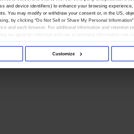
ress and device identifiers) to enhance your browsing experience,
ts. You may modify or withdraw your consent or, in the US, objec
ising, by clicking “Do Not Sell or Share My Personal Information” 
ice and each browser. For additional information and retention 
rding our general collection and use of personal information see o
Customize