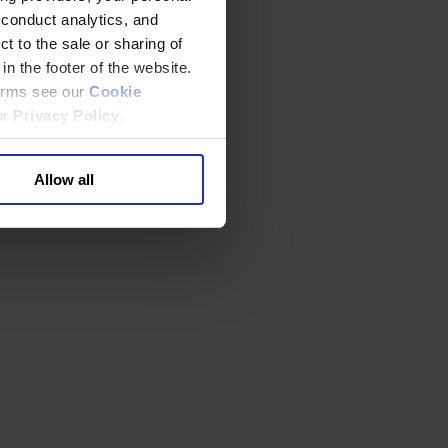
 conduct analytics, and
t to the sale or sharing of
in the footer of the website.
terms see our
Cookie
ur
Privacy Policy
.
Allow all