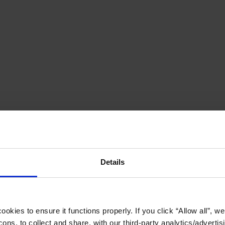
Details
okies to ensure it functions properly. If you click “Allow all”, we 
ons, to collect and share, with our third-party analytics/advertis