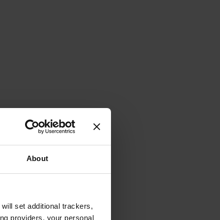
About
will set additional trackers,
ing providers, your personal