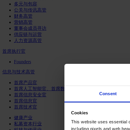
多元与包容
公关与传讯高管
财务高管
营销高管
董事会成员寻访
供应链与运营
人力资源高管
首席执行官
Founders
信息与技术高管
首席产品官
首席人工智能官、首席数据官和首席数据解析官
Consent
首席信息安全官
首席信息官
首席技术官
Cookies
健康产业
This website uses essential co
私募资本行业
including pixels and web beac
科技与传讯业