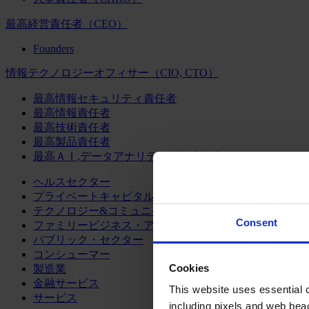
最高経営責任者（CEO）
Founders
情報テクノロジーオフィサー（CIO, CTO）
最高情報セキュリティ責任者
最高情報責任者
最高技術責任者
最高製品責任者
最高ＡＩ,データアナリティクス責任者
ヘルスセクター
プライベートキャピタル
テクノロジー&コミュニケーション
Consent
ファミリービジネス・アドバイザリー
パブリック・セクター
コンシューマー
Cookies
製造業
金融サービス
This website uses essential co
サービス
including pixels and web beac