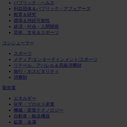
パブリック・ヘルス
利益団体＆パブリック・アフェアーズ
教育＆研究
環境＆持続可能性
経済・社会・人間開発
芸術、文化＆スポーツ
コンシューマー
スポーツ
メディア/エンターテインメント/スポーツ
リテール、アパレル＆高級消費財
旅行・ホスピタリティ
消費財
製造業
エネルギー
化学・プロセス産業
機械・産業テクノロジー
自動車・輸送機器
鉱業・金属