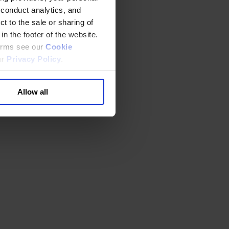
 conduct analytics, and
t to the sale or sharing of
in the footer of the website.
terms see our
Cookie
ur
Privacy Policy
.
Allow all