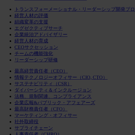
トランスフォーメーショナル・リーダーシップ開発プロ
経営人材の評価
組織変革の支援
エグゼクティブサーチ
企業統治アドバイザリー
経営人材の育成
CEOサクセッション
チームの機能強化
リーダーシップ研修
最高経営責任者（CEO）
情報テクノロジーオフィサー（CIO, CTO）
サステナビリティ（CSR）
ダイバーシティ＆インクルージョン
法務、規制関連、コンプライアンス
企業広報&パブリック・アフェアーズ
最高財務責任者（CFO）
マーケティング・オフィサー
社外取締役
サプライチェーン
人事責任者（CHRO）