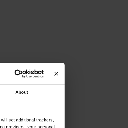
About
will set additional trackers,
ing providers, your personal