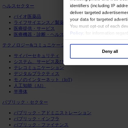
identifiers (including IP add
ヘルスセクター
deliver targeted advertisemen
バイオ医薬品
your data for targeted advert
ライフサイエンス／製薬
You must opt-out of each dev
医療提供・サービス
Policy
; for information rega
医療機器・診断・ヘルスケアテクノロジー
テクノロジー&コミュニケーション
Deny all
サイバーセキュリティ
システム、サービス及びソフトウェア
テレコミュニケーション
デジタルプラクティス
モノのインターネット（IoT)
人工知能（AI）
半導体
パブリック・セクター
パブリック・アドミニストレーション
パブリック・インフラ
パブリック・ファイナンス