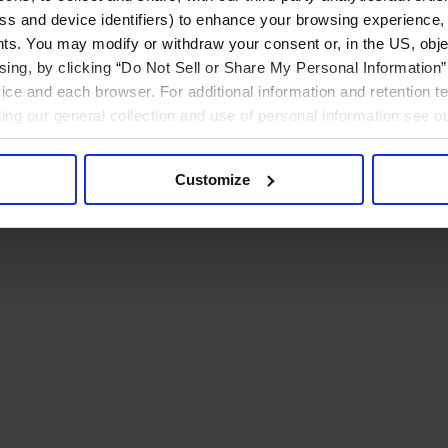
ress and device identifiers) to enhance your browsing experience,
ts. You may modify or withdraw your consent or, in the US, objec
ising, by clicking “Do Not Sell or Share My Personal Information” 
ice and each browser. For additional information and retention 
rding our general collection and use of personal information see o
Customize