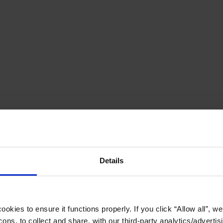
Details
okies to ensure it functions properly. If you click “Allow all”, we 
ons, to collect and share, with our third-party analytics/advertis