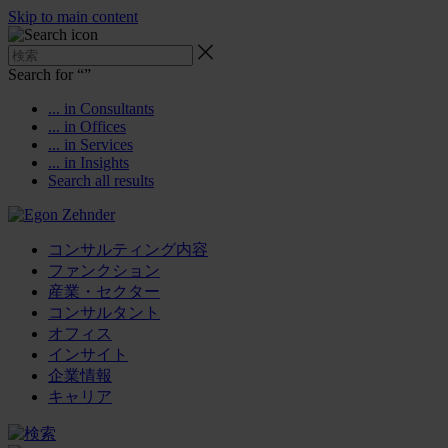
Skip to main content
Search for “
”
... in Consultants
... in Offices
... in Services
... in Insights
Search all results
コンサルティング内容
ファンクション
産業・セクター
コンサルタント
オフィス
インサイト
企業情報
キャリア