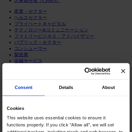
人事責任者（CHRO）
産業・セクター
ヘルスセクター
プライベートキャピタル
テクノロジー&コミュニケーション
ファミリービジネス・アドバイザリー
パブリック・セクター
コンシューマー
製造業
金融サービス
サービス
私たちについて
メディア&ニュース
Consent
Details
About
Our Board
Expert Team
コンタクト
Cookies
English
Deutsch
This website uses essential cookies to ensure it
中文
functions properly. If you click “Allow all”, we will set
日本語
additional trackers, including pixels and web beacons, to