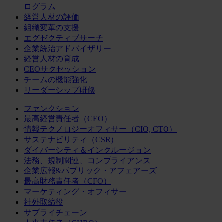
ログラム
経営人材の評価
組織変革の支援
エグゼクティブサーチ
企業統治アドバイザリー
経営人材の育成
CEOサクセッション
チームの機能強化
リーダーシップ研修
ファンクション
最高経営責任者（CEO）
情報テクノロジーオフィサー（CIO, CTO）
サステナビリティ（CSR）
ダイバーシティ＆インクルージョン
法務、規制関連、コンプライアンス
企業広報&パブリック・アフェアーズ
最高財務責任者（CFO）
マーケティング・オフィサー
社外取締役
サプライチェーン