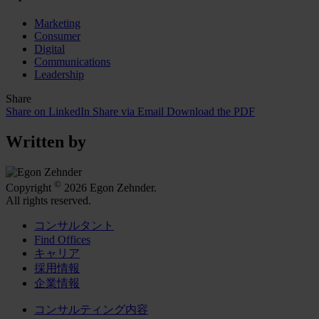
Marketing
Consumer
Digital
Communications
Leadership
Share
Share on LinkedIn
Share via Email
Download the PDF
Written by
©
Copyright
2026 Egon Zehnder.
All rights reserved.
コンサルタント
Find Offices
キャリア
採用情報
企業情報
コンサルティング内容