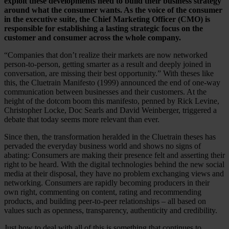
exploit these developments need to build their business strategy
around what the consumer wants. As the voice of the consumer
in the executive suite, the Chief Marketing Officer (CMO) is
responsible for establishing a lasting strategic focus on the
customer and consumer across the whole company.
“Companies that don’t realize their markets are now networked
person-to-person, getting smarter as a result and deeply joined in
conversation, are missing their best opportunity.” With theses like
this, the Cluetrain Manifesto (1999) announced the end of one-way
communication between businesses and their customers. At the
height of the dotcom boom this manifesto, penned by Rick Levine,
Christopher Locke, Doc Searls and David Weinberger, triggered a
debate that today seems more relevant than ever.
Since then, the transformation heralded in the Cluetrain theses has
pervaded the everyday business world and shows no signs of
abating: Consumers are making their presence felt and asserting their
right to be heard. With the digital technologies behind the new social
media at their disposal, they have no problem exchanging views and
networking. Consumers are rapidly becoming producers in their
own right, commenting on content, rating and recommending
products, and building peer-to-peer relationships – all based on
values such as openness, transparency, authenticity and credibility.
Just how to deal with all of this is something that continues to