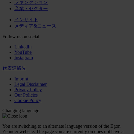
ファンクション
産業・セクター
インサイト
メディア&ニュース
Follow us on social
LinkedIn
YouTube
Instagram
代表連絡先
Imprint
Legal Disclaimer
Privacy Policy
Our Policies
Cookie Policy
Changing language
You are switching to an alternate language version of the Egon
Zehnder website. The page you are currently on does not have a