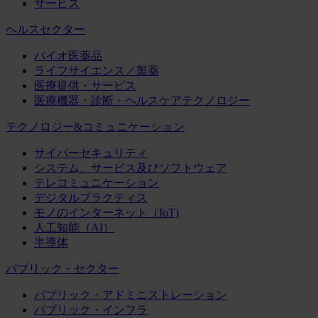
サービス
ヘルスセクター
バイオ医薬品
ライフサイエンス／製薬
医療提供・サービス
医療機器・診断・ヘルスケアテクノロジー
テクノロジー&コミュニケーション
サイバーセキュリティ
システム、サービス及びソフトウェア
テレコミュニケーション
デジタルプラクティス
モノのインターネット（IoT)
人工知能（AI）
半導体
パブリック・セクター
パブリック・アドミニストレーション
パブリック・インフラ