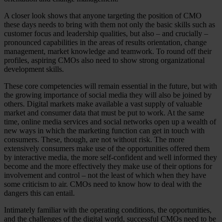
A closer look shows that anyone targeting the position of CMO
these days needs to bring with them not only the basic skills such as
customer focus and leadership qualities, but also – and crucially –
pronounced capabilities in the areas of results orientation, change
management, market knowledge and teamwork. To round off their
profiles, aspiring CMOs also need to show strong organizational
development skills.
These core competencies will remain essential in the future, but with
the growing importance of social media they will also be joined by
others. Digital markets make available a vast supply of valuable
market and consumer data that must be put to work. At the same
time, online media services and social networks open up a wealth of
new ways in which the marketing function can get in touch with
consumers. These, though, are not without risk. The more
extensively consumers make use of the opportunities offered them
by interactive media, the more self-confident and well informed they
become and the more effectively they make use of their options for
involvement and control – not the least of which when they have
some criticism to air. CMOs need to know how to deal with the
dangers this can entail.
Intimately familiar with the operating conditions, the opportunities,
and the challenges of the digital world, successful CMOs need to be