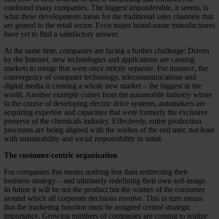
confound many companies. The biggest imponderable, it seems, is
what these developments mean for the traditional sales channels that
are geared to the retail sector. Even major brand-name manufacturers
have yet to find a satisfactory answer.
At the same time, companies are facing a further challenge: Driven
by the Internet, new technologies and applications are causing
markets to merge that were once strictly separate. For instance, the
convergence of computer technology, telecommunications and
digital media is creating a whole new market – the biggest in the
world. Another example comes from the automobile industry where
in the course of developing electric drive systems, automakers are
acquiring expertise and capacities that were formerly the exclusive
preserve of the chemicals industry. Effectively, entire production
processes are being aligned with the wishes of the end user, not least
with sustainability and social responsibility in mind.
The customer-centric organization
For companies this means nothing less than redirecting their
business strategy – and ultimately redefining their own self-image.
In future it will be not the product but the wishes of the consumer
around which all corporate decisions revolve. This in turn means
that the marketing function must be assigned central strategic
importance. Growing numbers of companies are coming to realize