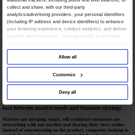
collect and share, with our third-party
analytics/advertising providers, your personal identifiers
Architect of Consumer
(including IP address and device identifiers) to enhance
your browsing experience, conduct analytics, and deliver
Centricity
targeted advertisements. You may modify or withdraw
your consent or, in the US, object to the sale or sharing of
2017年01月1日
your data for targeted advertising, by clicking “Do Not
Allow all
Sell or Share My Personal Information” in the footer of
8 mins read
the website. You must opt-out of each device and each
Share
browser. For additional information and retention terms
Customize
Share on LinkedIn
Share via Email
Download the PDF
see our
Cookie Policy
; for information regarding our
Archi­tect of Con­su­mer Cen­tri­ci­ty
general collection and use of personal information see
Deny all
our
Privacy Policy
.
The role of the Chief Mar­ket­ing Officer at the in­ter­
face between market needs and busi­ness stra­te­gy
Markets are merging; smart, self-confident consumers are
networking with one another and sharing their views online.
Instead of concentrating on the product, companies looking to