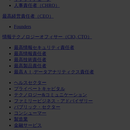
人事責任者（CHRO）
最高経営責任者（CEO）
Founders
情報テクノロジーオフィサー（CIO, CTO）
最高情報セキュリティ責任者
最高情報責任者
最高技術責任者
最高製品責任者
最高ＡＩ,データアナリティクス責任者
ヘルスセクター
プライベートキャピタル
テクノロジー&コミュニケーション
ファミリービジネス・アドバイザリー
パブリック・セクター
コンシューマー
製造業
金融サービス