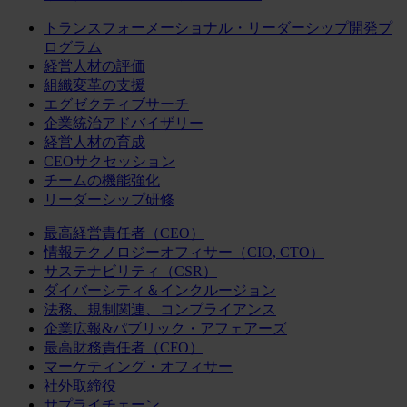
トランスフォーメーショナル・リーダーシップ開発プ
ログラム
経営人材の評価
組織変革の支援
エグゼクティブサーチ
企業統治アドバイザリー
経営人材の育成
CEOサクセッション
チームの機能強化
リーダーシップ研修
最高経営責任者（CEO）
情報テクノロジーオフィサー（CIO, CTO）
サステナビリティ（CSR）
ダイバーシティ＆インクルージョン
法務、規制関連、コンプライアンス
企業広報&パブリック・アフェアーズ
最高財務責任者（CFO）
マーケティング・オフィサー
社外取締役
サプライチェーン