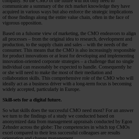
company. So the CMO of the future will not only need to
communicate a summary of the rich market knowledge they have
acquired in various ways but also enforce the strategic implications
of those findings along the entire value chain, often in the face of
vigorous opposition.
Based on a fulsome view of marketing, the CMO endeavors to align
all processes – from the original idea to research, development and
production, to the supply chain and sales – with the needs of the
consumer. This means that the CMO is also increasingly responsible
for product innovations or at least for developing and implementing
innovation-oriented corporate strategies – a challenge that no single
individual can reasonably be expected to handle. Consequently he
or she will need to make the most of their mediation and
collaboration skills. This comprehensive role of the CMO who will
ideally act as a business driver with a long-term focus is becoming
widely accepted, particularly in Europe.
Skill-sets for a digital future.
So what skills does the successful CMO need most? For an answer
we turn to the findings of a study we conducted based on
anonymized data from management appraisals conducted by Egon
Zehnder across the globe: The competencies in which top CMOs
excel compared to their less successful colleagues are results
orientation and change management.