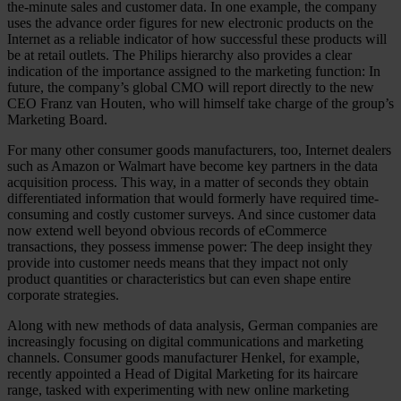
the-minute sales and customer data. In one example, the company
uses the advance order figures for new electronic products on the
Internet as a reliable indicator of how successful these products will
be at retail outlets. The Philips hierarchy also provides a clear
indication of the importance assigned to the marketing function: In
future, the company’s global CMO will report directly to the new
CEO Franz van Houten, who will himself take charge of the group’s
Marketing Board.
For many other consumer goods manufacturers, too, Internet dealers
such as Amazon or Walmart have become key partners in the data
acquisition process. This way, in a matter of seconds they obtain
differentiated information that would formerly have required time-
consuming and costly customer surveys. And since customer data
now extend well beyond obvious records of eCommerce
transactions, they possess immense power: The deep insight they
provide into customer needs means that they impact not only
product quantities or characteristics but can even shape entire
corporate strategies.
Along with new methods of data analysis, German companies are
increasingly focusing on digital communications and marketing
channels. Consumer goods manufacturer Henkel, for example,
recently appointed a Head of Digital Marketing for its haircare
range, tasked with experimenting with new online marketing