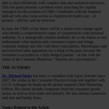
able to deal effortlessly with complex data and analytical processes.
This last point presents a problem when searching for capable
managers for the position of CMO: Candidates with the required
skill-set who also come across as experienced leaders are – at
present – still few and far between.
In sum, the CMO of the future will be a media-wise change agent
who blends a comprehensive range of competencies with personal
authority. As a strategically minded mediator, he or she listens to and
understands what markets and consumers expect and brings
corporate strategy into line with these expectations. Monologues and
preconceived sales arguments are a thing of the past, because the
consumer is accepted as a fully-fledged partner – in line with the
motto of the Cluetrain Manifesto: “Markets are conversations”.
THE AUTHORS
Dr. Michael Meier
has been a consultant with Egon Zehnder since
2007. He works in the Consumer Practice Group and together with
a U.S. colleague he heads up the global segment Chief Marketing
Officer. His clients include companies from the consumer goods
sector, as well as from trade and industry. He also advises numerous
mid-size and family firms.
Topics Related to this Article