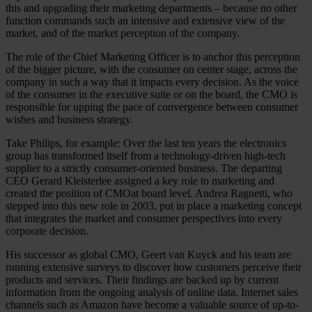
this and upgrading their marketing departments – because no other
function commands such an intensive and extensive view of the
market, and of the market perception of the company.
The role of the Chief Marketing Officer is to anchor this perception
of the bigger picture, with the consumer on center stage, across the
company in such a way that it impacts every decision. As the voice
of the consumer in the executive suite or on the board, the CMO is
responsible for upping the pace of convergence between consumer
wishes and business strategy.
Take Philips, for example: Over the last ten years the electronics
group has transformed itself from a technology-driven high-tech
supplier to a strictly consumer-oriented business. The departing
CEO Gerard Kleisterlee assigned a key role to marketing and
created the position of CMOat board level. Andrea Ragnetti, who
stepped into this new role in 2003, put in place a marketing concept
that integrates the market and consumer perspectives into every
corporate decision.
His successor as global CMO, Geert van Kuyck and his team are
running extensive surveys to discover how customers perceive their
products and services. Their findings are backed up by current
information from the ongoing analysis of online data. Internet sales
channels such as Amazon have become a valuable source of up-to-