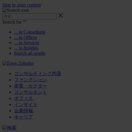
Skip to main content
Search for “
”
... in Consultants
... in Offices
... in Services
... in Insights
Search all results
コンサルティング内容
ファンクション
産業・セクター
コンサルタント
オフィス
インサイト
企業情報
キャリア