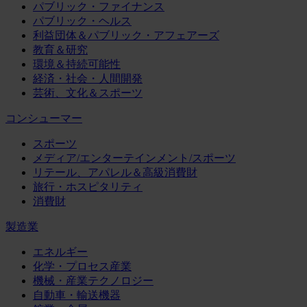
パブリック・ファイナンス
パブリック・ヘルス
利益団体＆パブリック・アフェアーズ
教育＆研究
環境＆持続可能性
経済・社会・人間開発
芸術、文化＆スポーツ
コンシューマー
スポーツ
メディア/エンターテインメント/スポーツ
リテール、アパレル＆高級消費財
旅行・ホスピタリティ
消費財
製造業
エネルギー
化学・プロセス産業
機械・産業テクノロジー
自動車・輸送機器