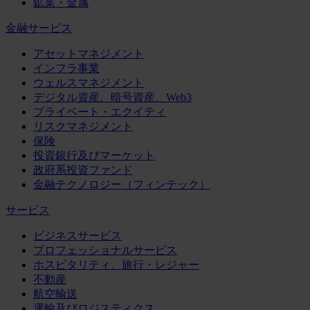
鉱業・金属
金融サービス
アセットマネジメント
インフラ事業
ウェルスマネジメント
デジタル資産、暗号資産、Web3
プライベート・エクイティ
リスクマネジメント
保険
投資銀行及びマーケット
政府系投資ファンド
金融テクノロジー（フィンテック）
サービス
ビジネスサービス
プロフェッショナルサービス
ホスピタリティ、旅行・レジャー
不動産
航空輸送
運輸及びロジスティクス