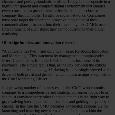
channels and putting standards in place. Today, brands operate in a
highly transparent and complex digital environment that enables
every consumer to provide instant feedback on a product or
company through blogs, Twitter, or social networks. Companies
must now target the smart and proactive integration of these
communications processes into their marketing mix. CMOs need a
firm command of such skills; they cannot outsource their digital
marketing.
Of bridge builders and innovation drivers
“A company has two – and only two – basic functions: Innovation
and Marketing.” This statement by management thought-leader
Peter Drucker dates from the 1950s but it has lost none of its
relevance. The simple fact is that, as the link between the critical
consumer and the company, Marketing is increasingly viewed as the
driver of both profit and growth, which in turn assigns a key role to
the Chief Marketing Officer.
In a growing number of businesses it is the CMO who commits the
company to a comprehensive and strategic consumer focus. He or
she must convince every other function that this is the right way to
go; resolving inter-departmental conflicts and guiding the process of
change. In this role the CMO becomes a mediator, responsible for
launching and fostering new forms of collaboration within the