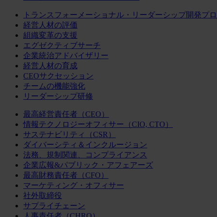
トランスフォーメーショナル・リーダーシップ開発プロ
経営人材の評価
組織変革の支援
エグゼクティブサーチ
企業統治アドバイザリー
経営人材の育成
CEOサクセッション
チームの機能強化
リーダーシップ研修
最高経営責任者（CEO）
情報テクノロジーオフィサー（CIO, CTO）
サステナビリティ（CSR）
ダイバーシティ＆インクルージョン
法務、規制関連、コンプライアンス
企業広報&パブリック・アフェアーズ
最高財務責任者（CFO）
マーケティング・オフィサー
社外取締役
サプライチェーン
人事責任者（CHRO）