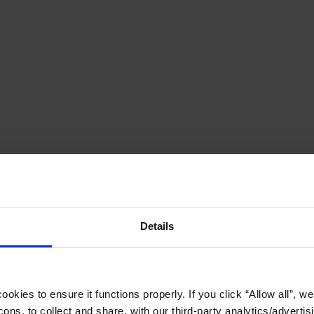
Details
okies to ensure it functions properly. If you click “Allow all”, we 
ons, to collect and share, with our third-party analytics/advertis