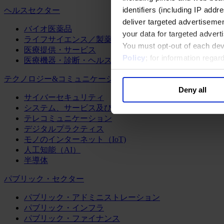
identifiers (including IP add
ヘルスセクター
deliver targeted advertisemen
バイオ医薬品
your data for targeted advert
ライフサイエンス／製薬
You must opt-out of each dev
医療提供・サービス
Policy
; for information rega
医療機器・診断・ヘルスケアテクノロジー
テクノロジー&コミュニケーション
Deny all
サイバーセキュリティ
システム、サービス及びソフトウェア
テレコミュニケーション
デジタルプラクティス
モノのインターネット（IoT)
人工知能（AI）
半導体
パブリック・セクター
パブリック・アドミニストレーション
パブリック・インフラ
パブリック・ファイナンス