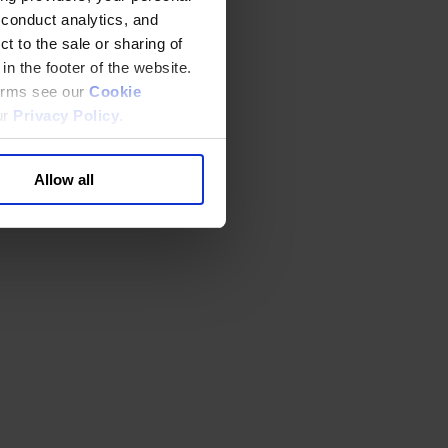
 conduct analytics, and
t to the sale or sharing of
in the footer of the website.
terms see our
Cookie
ur
Privacy Policy
.
Allow all