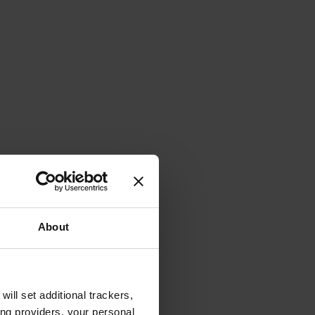
About
will set additional trackers,
ing providers, your personal