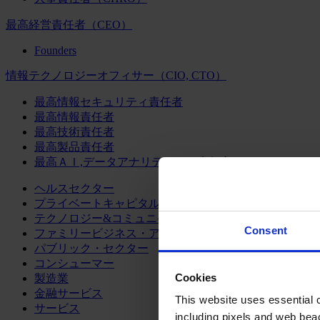
最高経営責任者（CEO）
Founders
情報テクノロジーオフィサー（CIO, CTO）
最高情報セキュリティ責任者
最高情報責任者
最高技術責任者
最高製品責任者
最高ＡＩ,データアナリティクス責任者
ヘルスセクター
プライベートキャピタル
テクノロジー&コミュニケーション
Consent
ファミリービジネス・アドバイザリー
パブリック・セクター
コンシューマー
Cookies
製造業
金融サービス
This website uses essential co
サービス
including pixels and web beac