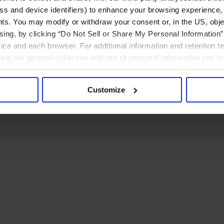
ress and device identifiers) to enhance your browsing experience,
ts. You may modify or withdraw your consent or, in the US, objec
ising, by clicking “Do Not Sell or Share My Personal Information” 
ice and each browser. For additional information and retention 
rding our general collection and use of personal information see o
Customize