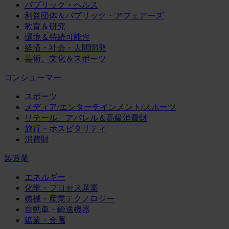
パブリック・ヘルス
利益団体＆パブリック・アフェアーズ
教育＆研究
環境＆持続可能性
経済・社会・人間開発
芸術、文化＆スポーツ
コンシューマー
スポーツ
メディア/エンターテインメント/スポーツ
リテール、アパレル＆高級消費財
旅行・ホスピタリティ
消費財
製造業
エネルギー
化学・プロセス産業
機械・産業テクノロジー
自動車・輸送機器
鉱業・金属