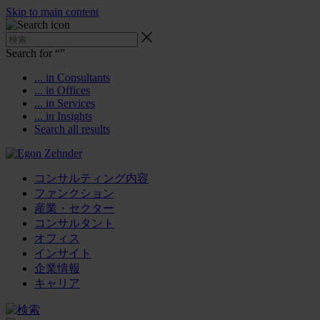
Skip to main content
Search for “
”
... in Consultants
... in Offices
... in Services
... in Insights
Search all results
コンサルティング内容
ファンクション
産業・セクター
コンサルタント
オフィス
インサイト
企業情報
キャリア