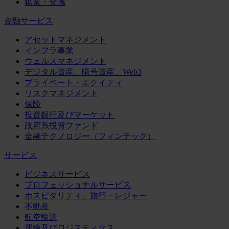
鉱業・金属
金融サービス
アセットマネジメント
インフラ事業
ウェルスマネジメント
デジタル資産、暗号資産、Web3
プライベート・エクイティ
リスクマネジメント
保険
投資銀行及びマーケット
政府系投資ファンド
金融テクノロジー（フィンテック）
サービス
ビジネスサービス
プロフェッショナルサービス
ホスピタリティ、旅行・レジャー
不動産
航空輸送
運輸及びロジスティクス