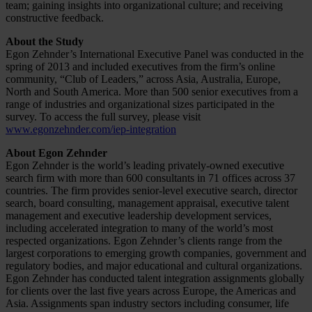
team; gaining insights into organizational culture; and receiving
constructive feedback.
About the Study
Egon Zehnder’s International Executive Panel was conducted in the
spring of 2013 and included executives from the firm’s online
community, “Club of Leaders,” across Asia, Australia, Europe,
North and South America. More than 500 senior executives from a
range of industries and organizational sizes participated in the
survey. To access the full survey, please visit
www.egonzehnder.com/iep-integration
About Egon Zehnder
Egon Zehnder is the world’s leading privately-owned executive
search firm with more than 600 consultants in 71 offices across 37
countries. The firm provides senior-level executive search, director
search, board consulting, management appraisal, executive talent
management and executive leadership development services,
including accelerated integration to many of the world’s most
respected organizations. Egon Zehnder’s clients range from the
largest corporations to emerging growth companies, government and
regulatory bodies, and major educational and cultural organizations.
Egon Zehnder has conducted talent integration assignments globally
for clients over the last five years across Europe, the Americas and
Asia. Assignments span industry sectors including consumer, life