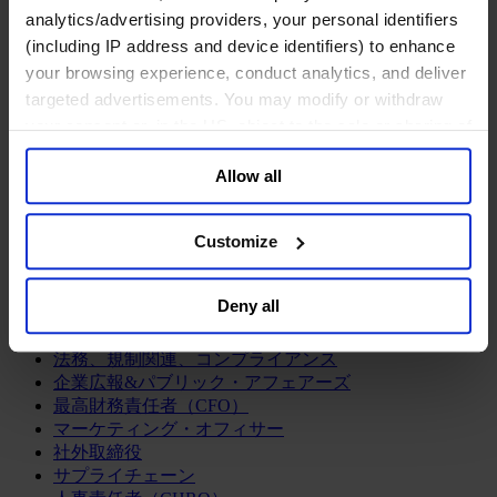
ログラム
analytics/advertising providers, your personal identifiers
経営人材の評価
(including IP address and device identifiers) to enhance
組織変革の支援
your browsing experience, conduct analytics, and deliver
エグゼクティブサーチ
targeted advertisements. You may modify or withdraw
企業統治アドバイザリー
your consent or, in the US, object to the sale or sharing of
経営人材の育成
your data for targeted advertising, by clicking “Do Not
CEOサクセッション
Allow all
チームの機能強化
Sell or Share My Personal Information” in the footer of
リーダーシップ研修
the website. You must opt-out of each device and each
browser. For additional information and retention terms
Customize
ファンクション
see our
Cookie Policy
; for information regarding our
最高経営責任者（CEO）
general collection and use of personal information see
情報テクノロジーオフィサー（CIO, CTO）
Deny all
our
Privacy Policy
.
サステナビリティ（CSR）
ダイバーシティ＆インクルージョン
法務、規制関連、コンプライアンス
企業広報&パブリック・アフェアーズ
最高財務責任者（CFO）
マーケティング・オフィサー
社外取締役
サプライチェーン