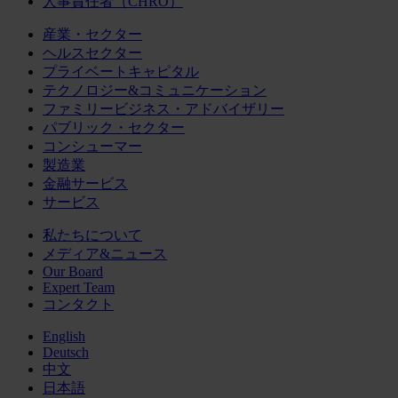
人事責任者（CHRO）
産業・セクター
ヘルスセクター
プライベートキャピタル
テクノロジー&コミュニケーション
ファミリービジネス・アドバイザリー
パブリック・セクター
コンシューマー
製造業
金融サービス
サービス
私たちについて
メディア&ニュース
Our Board
Expert Team
コンタクト
English
Deutsch
中文
日本語