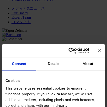
メディア&ニュース
Our Board
Expert Team
コンタクト
コンサルティング内容
ファンクション
産業・セクター
コンサルタント
Consent
Details
About
オフィス
インサイト
企業情報
Cookies
キャリア
This website uses essential cookies to ensure it
日本語
Change
functions properly. If you click “Allow all”, we will set
additional trackers, including pixels and web beacons, to
コンサルティング内容
トランスフォーメーショナル・リーダーシップ開発プ
collect and share, with our third-party