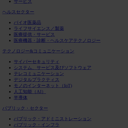
サービス
ヘルスセクター
バイオ医薬品
ライフサイエンス／製薬
医療提供・サービス
医療機器・診断・ヘルスケアテクノロジー
テクノロジー&コミュニケーション
サイバーセキュリティ
システム、サービス及びソフトウェア
テレコミュニケーション
デジタルプラクティス
モノのインターネット（IoT)
人工知能（AI）
半導体
パブリック・セクター
パブリック・アドミニストレーション
パブリック・インフラ