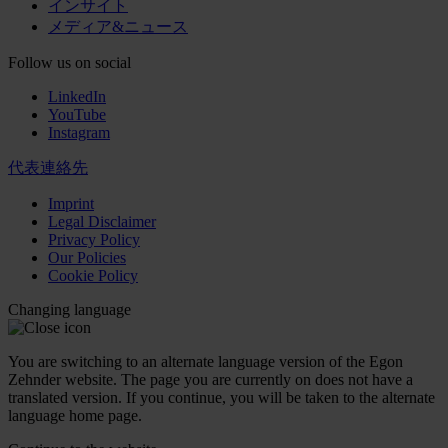
インサイト
メディア&ニュース
Follow us on social
LinkedIn
YouTube
Instagram
代表連絡先
Imprint
Legal Disclaimer
Privacy Policy
Our Policies
Cookie Policy
Changing language
You are switching to an alternate language version of the Egon
Zehnder website. The page you are currently on does not have a
translated version. If you continue, you will be taken to the alternate
language home page.