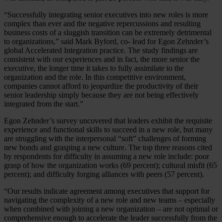
“Successfully integrating senior executives into new roles is more
complex than ever and the negative repercussions and resulting
business costs of a sluggish transition can be extremely detrimental
to organizations,” said Mark Byford, co- lead for Egon Zehnder’s
global Accelerated Integration practice. The study findings are
consistent with our experiences and in fact, the more senior the
executive, the longer time it takes to fully assimilate to the
organization and the role. In this competitive environment,
companies cannot afford to jeopardize the productivity of their
senior leadership simply because they are not being effectively
integrated from the start.”
Egon Zehnder’s survey uncovered that leaders exhibit the requisite
experience and functional skills to succeed in a new role, but many
are struggling with the interpersonal “soft” challenges of forming
new bonds and grasping a new culture. The top three reasons cited
by respondents for difficulty in assuming a new role include: poor
grasp of how the organization works (69 percent); cultural misfit (65
percent); and difficulty forging alliances with peers (57 percent).
“Our results indicate agreement among executives that support for
navigating the complexity of a new role and new teams – especially
when combined with joining a new organization – are not optimal or
comprehensive enough to accelerate the leader successfully from the