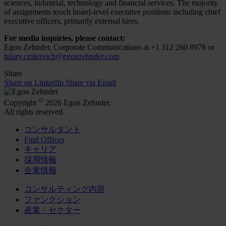
sciences, industrial, technology and financial services. The majority
of assignments touch board-level executive positions including chief
executive officers, primarily external hires.
For media inquiries, please contact:
Egon Zehnder, Corporate Communications at +1 312 260 8978 or
hilary.crnkovich@egonzehnder.com
Share
Share on LinkedIn
Share via Email
©
Copyright
2026 Egon Zehnder.
All rights reserved.
コンサルタント
Find Offices
キャリア
採用情報
企業情報
コンサルティング内容
ファンクション
産業・セクター