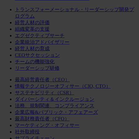
トランスフォーメーショナル・リーダーシップ開発プ
ログラム
経営人材の評価
組織変革の支援
エグゼクティブサーチ
企業統治アドバイザリー
経営人材の育成
CEOサクセッション
チームの機能強化
リーダーシップ研修
最高経営責任者（CEO）
情報テクノロジーオフィサー（CIO, CTO）
サステナビリティ（CSR）
ダイバーシティ＆インクルージョン
法務、規制関連、コンプライアンス
企業広報&パブリック・アフェアーズ
最高財務責任者（CFO）
マーケティング・オフィサー
社外取締役
サプライチェーン