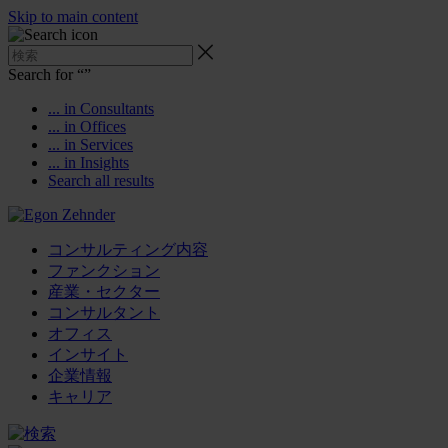
Skip to main content
Search for “
”
... in Consultants
... in Offices
... in Services
... in Insights
Search all results
コンサルティング内容
ファンクション
産業・セクター
コンサルタント
オフィス
インサイト
企業情報
キャリア