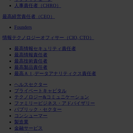
人事責任者（CHRO）
最高経営責任者（CEO）
Founders
情報テクノロジーオフィサー（CIO, CTO）
最高情報セキュリティ責任者
最高情報責任者
最高技術責任者
最高製品責任者
最高ＡＩ,データアナリティクス責任者
ヘルスセクター
プライベートキャピタル
テクノロジー&コミュニケーション
ファミリービジネス・アドバイザリー
パブリック・セクター
コンシューマー
製造業
金融サービス