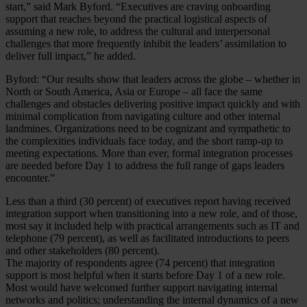
start,” said Mark Byford. “Executives are craving onboarding
support that reaches beyond the practical logistical aspects of
assuming a new role, to address the cultural and interpersonal
challenges that more frequently inhibit the leaders’ assimilation to
deliver full impact,” he added.
Byford: “Our results show that leaders across the globe – whether in
North or South America, Asia or Europe – all face the same
challenges and obstacles delivering positive impact quickly and with
minimal complication from navigating culture and other internal
landmines. Organizations need to be cognizant and sympathetic to
the complexities individuals face today, and the short ramp-up to
meeting expectations. More than ever, formal integration processes
are needed before Day 1 to address the full range of gaps leaders
encounter.”
Less than a third (30 percent) of executives report having received
integration support when transitioning into a new role, and of those,
most say it included help with practical arrangements such as IT and
telephone (79 percent), as well as facilitated introductions to peers
and other stakeholders (80 percent).
The majority of respondents agree (74 percent) that integration
support is most helpful when it starts before Day 1 of a new role.
Most would have welcomed further support navigating internal
networks and politics; understanding the internal dynamics of a new