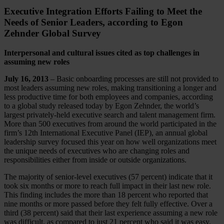
Executive Integration Efforts Failing to Meet the
Needs of Senior Leaders, according to Egon
Zehnder Global Survey
Interpersonal and cultural issues cited as top challenges in
assuming new roles
July 16, 2013
– Basic onboarding processes are still not provided to
most leaders assuming new roles, making transitioning a longer and
less productive time for both employees and companies, according
to a global study released today by Egon Zehnder, the world’s
largest privately-held executive search and talent management firm.
More than 500 executives from around the world participated in the
firm’s 12th International Executive Panel (IEP), an annual global
leadership survey focused this year on how well organizations meet
the unique needs of executives who are changing roles and
responsibilities either from inside or outside organizations.
The majority of senior-level executives (57 percent) indicate that it
took six months or more to reach full impact in their last new role.
This finding includes the more than 18 percent who reported that
nine months or more passed before they felt fully effective. Over a
third (38 percent) said that their last experience assuming a new role
was difficult, as compared to just 21 percent who said it was easy.