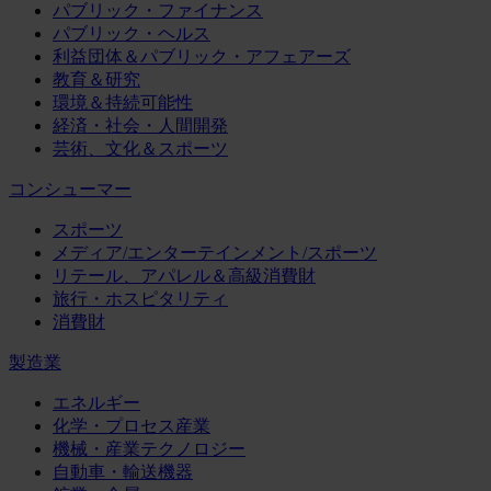
パブリック・ファイナンス
パブリック・ヘルス
利益団体＆パブリック・アフェアーズ
教育＆研究
環境＆持続可能性
経済・社会・人間開発
芸術、文化＆スポーツ
コンシューマー
スポーツ
メディア/エンターテインメント/スポーツ
リテール、アパレル＆高級消費財
旅行・ホスピタリティ
消費財
製造業
エネルギー
化学・プロセス産業
機械・産業テクノロジー
自動車・輸送機器