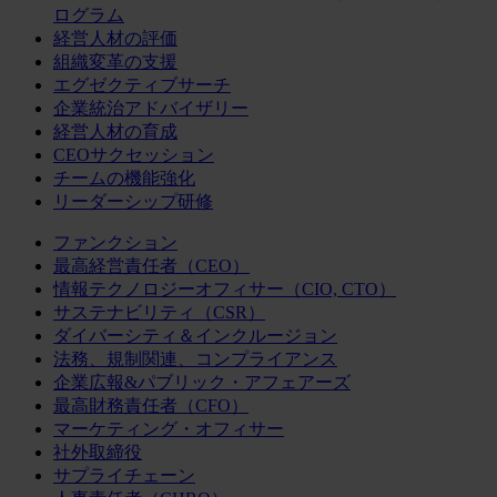
ログラム
経営人材の評価
組織変革の支援
エグゼクティブサーチ
企業統治アドバイザリー
経営人材の育成
CEOサクセッション
チームの機能強化
リーダーシップ研修
ファンクション
最高経営責任者（CEO）
情報テクノロジーオフィサー（CIO, CTO）
サステナビリティ（CSR）
ダイバーシティ＆インクルージョン
法務、規制関連、コンプライアンス
企業広報&パブリック・アフェアーズ
最高財務責任者（CFO）
マーケティング・オフィサー
社外取締役
サプライチェーン