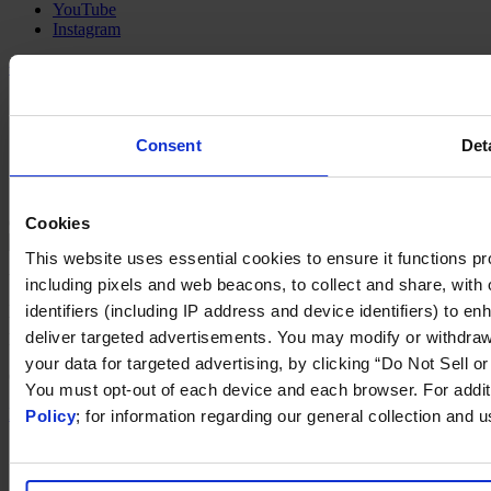
YouTube
Instagram
代表連絡先
Imprint
Legal Disclaimer
Consent
Det
Privacy Policy
Our Policies
Cookie Policy
Cookies
Changing language
This website uses essential cookies to ensure it functions prope
You are switching to an alternate language version of the Egon
including pixels and web beacons, to collect and share, with o
Zehnder website. The page you are currently on does not have a
identifiers (including IP address and device identifiers) to 
translated version. If you continue, you will be taken to the alternate
deliver targeted advertisements. You may modify or withdraw y
language home page.
your data for targeted advertising, by clicking “Do Not Sell o
Continue to the
website
You must opt-out of each device and each browser. For addit
Back to top
Policy
; for information regarding our general collection and 