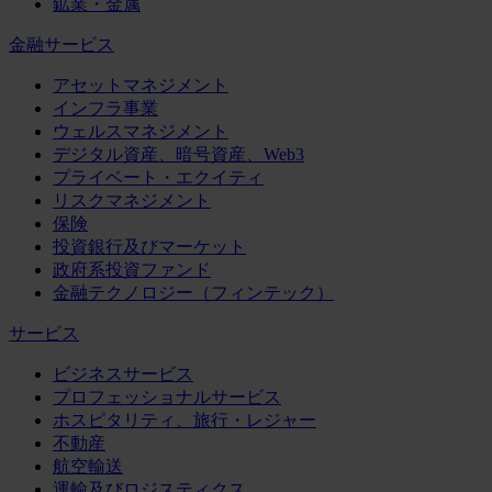
鉱業・金属
金融サービス
アセットマネジメント
インフラ事業
ウェルスマネジメント
デジタル資産、暗号資産、Web3
プライベート・エクイティ
リスクマネジメント
保険
投資銀行及びマーケット
政府系投資ファンド
金融テクノロジー（フィンテック）
サービス
ビジネスサービス
プロフェッショナルサービス
ホスピタリティ、旅行・レジャー
不動産
航空輸送
運輸及びロジスティクス