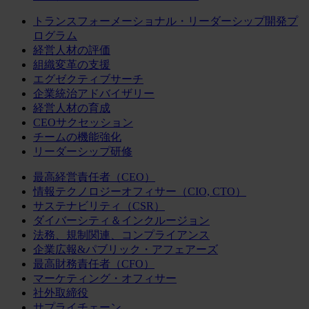
トランスフォーメーショナル・リーダーシップ開発プ
ログラム
経営人材の評価
組織変革の支援
エグゼクティブサーチ
企業統治アドバイザリー
経営人材の育成
CEOサクセッション
チームの機能強化
リーダーシップ研修
最高経営責任者（CEO）
情報テクノロジーオフィサー（CIO, CTO）
サステナビリティ（CSR）
ダイバーシティ＆インクルージョン
法務、規制関連、コンプライアンス
企業広報&パブリック・アフェアーズ
最高財務責任者（CFO）
マーケティング・オフィサー
社外取締役
サプライチェーン