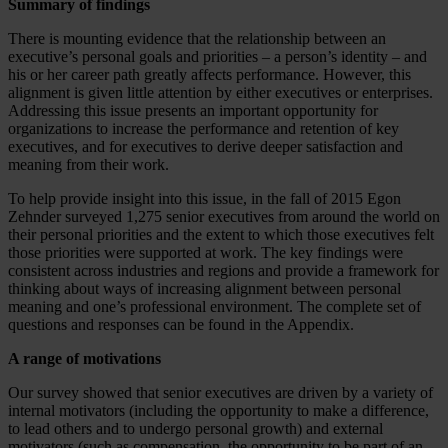
Summary of findings
There is mounting evidence that the relationship between an
executive’s personal goals and priorities – a person’s identity – and
his or her career path greatly affects performance. However, this
alignment is given little attention by either executives or enterprises.
Addressing this issue presents an important opportunity for
organizations to increase the performance and retention of key
executives, and for executives to derive deeper satisfaction and
meaning from their work.
To help provide insight into this issue, in the fall of 2015 Egon
Zehnder surveyed 1,275 senior executives from around the world on
their personal priorities and the extent to which those executives felt
those priorities were supported at work. The key findings were
consistent across industries and regions and provide a framework for
thinking about ways of increasing alignment between personal
meaning and one’s professional environment. The complete set of
questions and responses can be found in the Appendix.
A range of motivations
Our survey showed that senior executives are driven by a variety of
internal motivators (including the opportunity to make a difference,
to lead others and to undergo personal growth) and external
motivators (such as compensation, the opportunity to be part of an