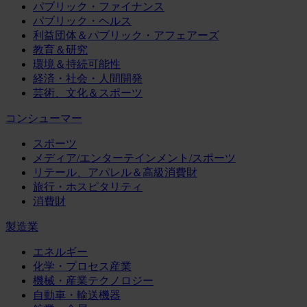
パブリック・ファイナンス
パブリック・ヘルス
利益団体＆パブリック・アフェアーズ
教育＆研究
環境＆持続可能性
経済・社会・人間開発
芸術、文化＆スポーツ
コンシューマー
スポーツ
メディア/エンターテインメント/スポーツ
リテール、アパレル＆高級消費財
旅行・ホスピタリティ
消費財
製造業
エネルギー
化学・プロセス産業
機械・産業テクノロジー
自動車・輸送機器