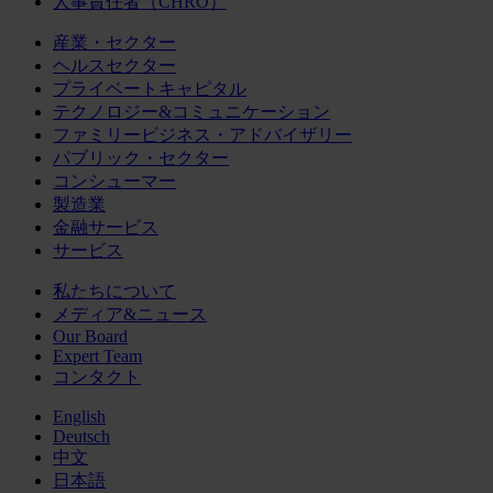
人事責任者（CHRO）
産業・セクター
ヘルスセクター
プライベートキャピタル
テクノロジー&コミュニケーション
ファミリービジネス・アドバイザリー
パブリック・セクター
コンシューマー
製造業
金融サービス
サービス
私たちについて
メディア&ニュース
Our Board
Expert Team
コンタクト
English
Deutsch
中文
日本語