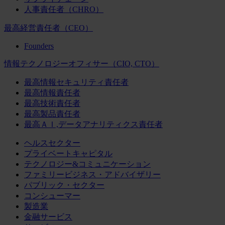
人事責任者（CHRO）
最高経営責任者（CEO）
Founders
情報テクノロジーオフィサー（CIO, CTO）
最高情報セキュリティ責任者
最高情報責任者
最高技術責任者
最高製品責任者
最高ＡＩ,データアナリティクス責任者
ヘルスセクター
プライベートキャピタル
テクノロジー&コミュニケーション
ファミリービジネス・アドバイザリー
パブリック・セクター
コンシューマー
製造業
金融サービス