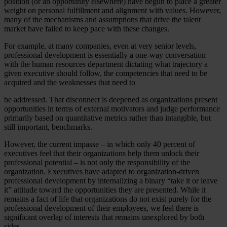
position (or an opportunity elsewhere) have begun to place a greater
weight on personal fulfillment and alignment with values. However,
many of the mechanisms and assumptions that drive the talent
market have failed to keep pace with these changes.
For example, at many companies, even at very senior levels,
professional development is essentially a one-way conversation –
with the human resources department dictating what trajectory a
given executive should follow, the competencies that need to be
acquired and the weaknesses that need to
be addressed. That disconnect is deepened as organizations present
opportunities in terms of external motivators and judge performance
primarily based on quantitative metrics rather than intangible, but
still important, benchmarks.
However, the current impasse – in which only 40 percent of
executives feel that their organizations help them unlock their
professional potential – is not only the responsibility of the
organization. Executives have adapted to organization-driven
professional development by internalizing a binary “take it or leave
it” attitude toward the opportunities they are presented. While it
remains a fact of life that organizations do not exist purely for the
professional development of their employees, we feel there is
significant overlap of interests that remains unexplored by both
sides.