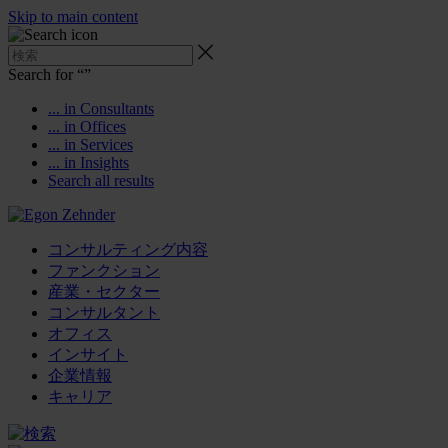
Skip to main content
Search for “
”
... in Consultants
... in Offices
... in Services
... in Insights
Search all results
コンサルティング内容
ファンクション
産業・セクター
コンサルタント
オフィス
インサイト
企業情報
キャリア