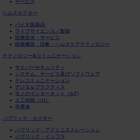
サービス
ヘルスセクター
バイオ医薬品
ライフサイエンス／製薬
医療提供・サービス
医療機器・診断・ヘルスケアテクノロジー
テクノロジー&コミュニケーション
サイバーセキュリティ
システム、サービス及びソフトウェア
テレコミュニケーション
デジタルプラクティス
モノのインターネット（IoT)
人工知能（AI）
半導体
パブリック・セクター
パブリック・アドミニストレーション
パブリック・インフラ