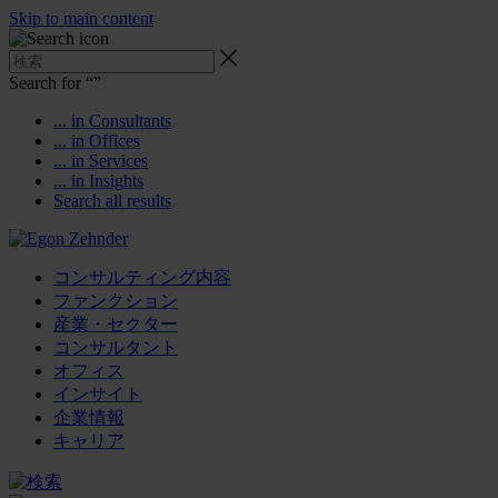
Skip to main content
Search for “
”
... in Consultants
... in Offices
... in Services
... in Insights
Search all results
コンサルティング内容
ファンクション
産業・セクター
コンサルタント
オフィス
インサイト
企業情報
キャリア