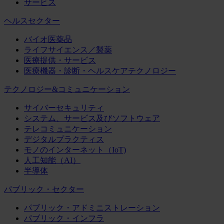
サービス
ヘルスセクター
バイオ医薬品
ライフサイエンス／製薬
医療提供・サービス
医療機器・診断・ヘルスケアテクノロジー
テクノロジー&コミュニケーション
サイバーセキュリティ
システム、サービス及びソフトウェア
テレコミュニケーション
デジタルプラクティス
モノのインターネット（IoT)
人工知能（AI）
半導体
パブリック・セクター
パブリック・アドミニストレーション
パブリック・インフラ