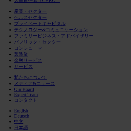
人事責任者（CHRO）
産業・セクター
ヘルスセクター
プライベートキャピタル
テクノロジー&コミュニケーション
ファミリービジネス・アドバイザリー
パブリック・セクター
コンシューマー
製造業
金融サービス
サービス
私たちについて
メディア&ニュース
Our Board
Expert Team
コンタクト
English
Deutsch
中文
日本語