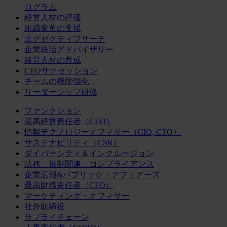
ログラム
経営人材の評価
組織変革の支援
エグゼクティブサーチ
企業統治アドバイザリー
経営人材の育成
CEOサクセッション
チームの機能強化
リーダーシップ研修
ファンクション
最高経営責任者（CEO）
情報テクノロジーオフィサー（CIO, CTO）
サステナビリティ（CSR）
ダイバーシティ＆インクルージョン
法務、規制関連、コンプライアンス
企業広報&パブリック・アフェアーズ
最高財務責任者（CFO）
マーケティング・オフィサー
社外取締役
サプライチェーン