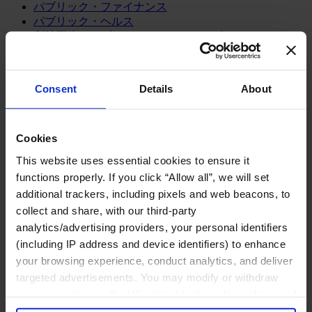
パブリック・ファイナンス
パブリック・ヘルス
利益団体＆パブリック・アフェアーズ
教育＆研究
環境＆持続可能性
経済・社会・人間開発
Consent
Details
About
芸術、文化＆スポーツ
コンシューマー
Cookies
スポーツ
This website uses essential cookies to ensure it
メディア/エンターテインメント/スポーツ
リテール、アパレル＆高級消費財
functions properly. If you click “Allow all”, we will set
旅行・ホスピタリティ
additional trackers, including pixels and web beacons, to
消費財
collect and share, with our third-party
analytics/advertising providers, your personal identifiers
製造業
(including IP address and device identifiers) to enhance
エネルギー
your browsing experience, conduct analytics, and deliver
化学・プロセス産業
targeted advertisements. You may modify or withdraw
機械・産業テクノロジー
your consent or, in the US, object to the sale or sharing of
自動車・輸送機器
your data for targeted advertising, by clicking “Do Not