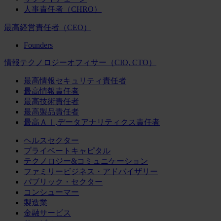
人事責任者（CHRO）
最高経営責任者（CEO）
Founders
情報テクノロジーオフィサー（CIO, CTO）
最高情報セキュリティ責任者
最高情報責任者
最高技術責任者
最高製品責任者
最高ＡＩ,データアナリティクス責任者
ヘルスセクター
プライベートキャピタル
テクノロジー&コミュニケーション
ファミリービジネス・アドバイザリー
パブリック・セクター
コンシューマー
製造業
金融サービス