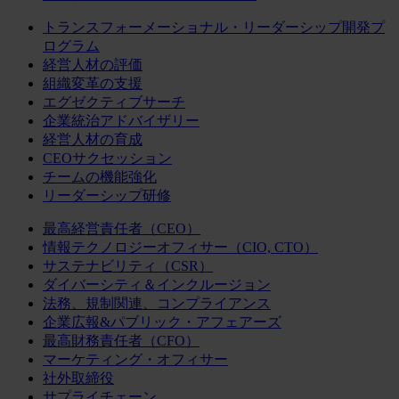
トランスフォーメーショナル・リーダーシップ開発プ
ログラム
経営人材の評価
組織変革の支援
エグゼクティブサーチ
企業統治アドバイザリー
経営人材の育成
CEOサクセッション
チームの機能強化
リーダーシップ研修
最高経営責任者（CEO）
情報テクノロジーオフィサー（CIO, CTO）
サステナビリティ（CSR）
ダイバーシティ＆インクルージョン
法務、規制関連、コンプライアンス
企業広報&パブリック・アフェアーズ
最高財務責任者（CFO）
マーケティング・オフィサー
社外取締役
サプライチェーン