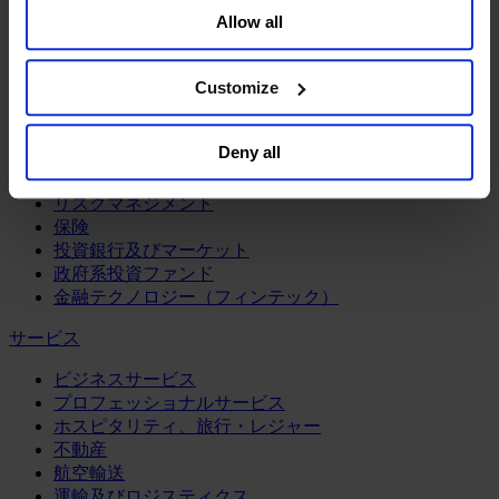
鉱業・金属
Allow all
Sell or Share My Personal Information” in the footer of
金融サービス
the website. You must opt-out of each device and each
browser. For additional information and retention terms
アセットマネジメント
Customize
see our
Cookie Policy
; for information regarding our
インフラ事業
general collection and use of personal information see
ウェルスマネジメント
Deny all
デジタル資産、暗号資産、Web3
our
Privacy Policy
.
プライベート・エクイティ
リスクマネジメント
保険
投資銀行及びマーケット
政府系投資ファンド
金融テクノロジー（フィンテック）
サービス
ビジネスサービス
プロフェッショナルサービス
ホスピタリティ、旅行・レジャー
不動産
航空輸送
運輸及びロジスティクス