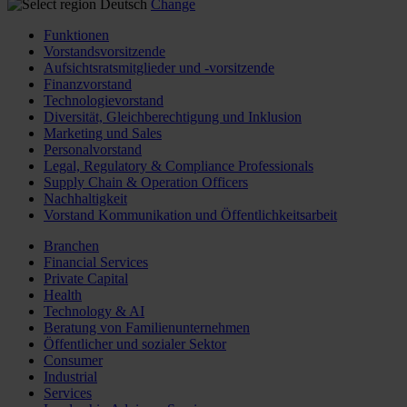
Deutsch
Change
Funktionen
Vorstandsvorsitzende
Aufsichtsratsmitglieder und -vorsitzende
Finanzvorstand
Technologievorstand
Diversität, Gleichberechtigung und Inklusion
Marketing und Sales
Personalvorstand
Legal, Regulatory & Compliance Professionals
Supply Chain & Operation Officers
Nachhaltigkeit
Vorstand Kommunikation und Öffentlichkeitsarbeit
Branchen
Financial Services
Private Capital
Health
Technology & AI
Beratung von Familienunternehmen
Öffentlicher und sozialer Sektor
Consumer
Industrial
Services