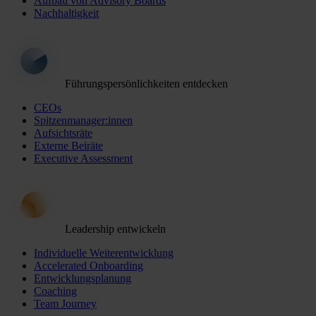
Aufbau von Advisory Boards
Nachhaltigkeit
Führungspersönlichkeiten entdecken
CEOs
Spitzenmanager:innen
Aufsichtsräte
Externe Beiräte
Executive Assessment
Leadership entwickeln
Individuelle Weiterentwicklung
Accelerated Onboarding
Entwicklungsplanung
Coaching
Team Journey