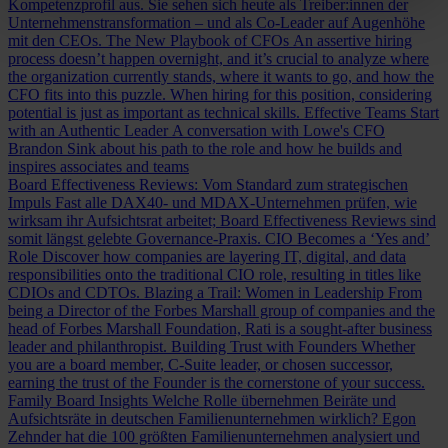
Kompetenzprofil aus. Sie sehen sich heute als Treiber:innen der
Unternehmenstransformation – und als Co-Leader auf Augenhöhe
mit den CEOs.
The New Playbook of CFOs
An assertive hiring
process doesn’t happen overnight, and it’s crucial to analyze where
the organization currently stands, where it wants to go, and how the
CFO fits into this puzzle. When hiring for this position, considering
potential is just as important as technical skills.
Effective Teams Start
with an Authentic Leader
A conversation with Lowe's CFO
Brandon Sink about his path to the role and how he builds and
inspires associates and teams
Board Effectiveness Reviews: Vom Standard zum strategischen
Impuls
Fast alle DAX40- und MDAX-Unternehmen prüfen, wie
wirksam ihr Aufsichtsrat arbeitet; Board Effectiveness Reviews sind
somit längst gelebte Governance-Praxis.
CIO Becomes a ‘Yes and’
Role
Discover how companies are layering IT, digital, and data
responsibilities onto the traditional CIO role, resulting in titles like
CDIOs and CDTOs.
Blazing a Trail: Women in Leadership
From
being a Director of the Forbes Marshall group of companies and the
head of Forbes Marshall Foundation, Rati is a sought-after business
leader and philanthropist.
Building Trust with Founders
Whether
you are a board member, C-Suite leader, or chosen successor,
earning the trust of the Founder is the cornerstone of your success.
Family Board Insights
Welche Rolle übernehmen Beiräte und
Aufsichtsräte in deutschen Familienunternehmen wirklich? Egon
Zehnder hat die 100 größten Familienunternehmen analysiert und