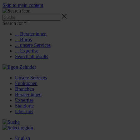
Skip to main content
Search for “
”
... Berater:innen
... Büros
... unsere Services
... Expertise
Search all results
Unsere Services
Funktionen
Branchen
Berater:innen
Expertise
Standorte
Über uns
English