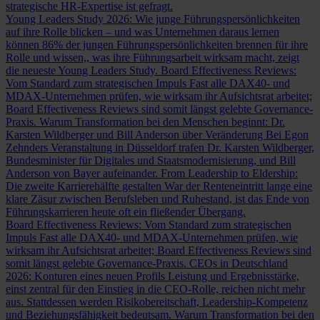
strategische HR-Expertise ist gefragt.
Young Leaders Study 2026: Wie junge Führungspersönlichkeiten
auf ihre Rolle blicken – und was Unternehmen daraus lernen
können
86% der jungen Führungspersönlichkeiten brennen für ihre
Rolle und wissen,, was ihre Führungsarbeit wirksam macht, zeigt
die neueste Young Leaders Study.
Board Effectiveness Reviews:
Vom Standard zum strategischen Impuls
Fast alle DAX40- und
MDAX-Unternehmen prüfen, wie wirksam ihr Aufsichtsrat arbeitet;
Board Effectiveness Reviews sind somit längst gelebte Governance-
Praxis.
Warum Transformation bei den Menschen beginnt: Dr.
Karsten Wildberger und Bill Anderson über Veränderung
Bei Egon
Zehnders Veranstaltung in Düsseldorf trafen Dr. Karsten Wildberger,
Bundesminister für Digitales und Staatsmodernisierung, und Bill
Anderson von Bayer aufeinander.
From Leadership to Eldership:
Die zweite Karrierehälfte gestalten
War der Renteneintritt lange eine
klare Zäsur zwischen Berufsleben und Ruhestand, ist das Ende von
Führungskarrieren heute oft ein fließender Übergang.
Board Effectiveness Reviews: Vom Standard zum strategischen
Impuls
Fast alle DAX40- und MDAX-Unternehmen prüfen, wie
wirksam ihr Aufsichtsrat arbeitet; Board Effectiveness Reviews sind
somit längst gelebte Governance-Praxis.
CEOs in Deutschland
2026: Konturen eines neuen Profils
Leistung und Ergebnisstärke,
einst zentral für den Einstieg in die CEO-Rolle, reichen nicht mehr
aus. Stattdessen werden Risikobereitschaft, Leadership-Kompetenz
und Beziehungsfähigkeit bedeutsam.
Warum Transformation bei den