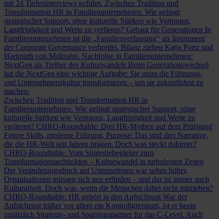
mit 24 Tiefeninterviews geführt.
Zwischen Tradition und
Transformation
HR in Familienunternehmen: Wie gelingt
strategischer Support, ohne kulturelle Stärken wie Vertrauen,
Langfristigkeit und Werte zu verlieren?
Gebaut für Generationen
In
Familienunternehmen ist die „Familienverfassung“ als Instrument
der Corporate Governance verbreitet. Bilanz ziehen Katja Portz und
Hartmuth von Maltzahn.
Nachfolge in Familienunternehmen:
NextGen als Treiber des Kulturwandels
Beim Generationswechsel
hat die NextGen eine wichtige Aufgabe: Sie muss die Führungs-
und Unternehmenskultur transformieren – um sie zukunftsfest zu
machen.
Zwischen Tradition und Transformation
HR in
Familienunternehmen: Wie gelingt strategischer Support, ohne
kulturelle Stärken wie Vertrauen, Langfristigkeit und Werte zu
verlieren?
CHRO-Roundtable: Drei HR-Mythen auf dem Prüfstand
Future Skills, moderne Führung, Purpose: Das sind drei Narrative,
die die HR-Welt seit Jahren prägen. Doch was steckt dahinter?
CHRO-Roundtable: Vom Strategiebegleiter zum
Transformationsarchitekten – Kulturwandel in turbulenten Zeiten
Der Veränderungsdruck auf Unternehmen war selten höher,
Organisationen müssen sich neu erfinden – und das ist immer auch
Kulturarbeit. Doch was, wenn die Menschen dabei nicht mitziehen?
CHRO-Roundtable: HR gehört in den Aufsichtsrat
War der
Aufsichtsrat früher vor allem ein Kontrollgremium, ist er heute
zusätzlich Strategie- und Sparringspartner für das C-Level. Auch