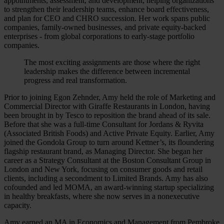
appointments, assessment, and development, helping organizations
to strengthen their leadership teams, enhance board effectiveness,
and plan for CEO and CHRO succession. Her work spans public
companies, family-owned businesses, and private equity-backed
enterprises - from global corporations to early-stage portfolio
companies.
The most exciting assignments are those where the right
leadership makes the difference between incremental
progress and real transformation.
Prior to joining Egon Zehnder, Amy held the role of Marketing and
Commercial Director with Giraffe Restaurants in London, having
been brought in by Tesco to reposition the brand ahead of its sale.
Before that she was a full-time Consultant for Jordans & Ryvita
(Associated British Foods) and Active Private Equity. Earlier, Amy
joined the Gondola Group to turn around Kettner’s, its floundering
flagship restaurant brand, as Managing Director. She began her
career as a Strategy Consultant at the Boston Consultant Group in
London and New York, focusing on consumer goods and retail
clients, including a secondment to Limited Brands. Amy has also
cofounded and led MOMA, an award-winning startup specializing
in healthy breakfasts, where she now serves in a nonexecutive
capacity.
Amy earned an MA in Economics and Management from Pembroke