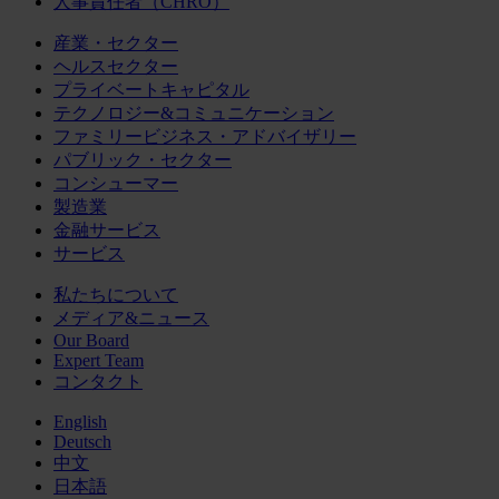
人事責任者（CHRO）
産業・セクター
ヘルスセクター
プライベートキャピタル
テクノロジー&コミュニケーション
ファミリービジネス・アドバイザリー
パブリック・セクター
コンシューマー
製造業
金融サービス
サービス
私たちについて
メディア&ニュース
Our Board
Expert Team
コンタクト
English
Deutsch
中文
日本語