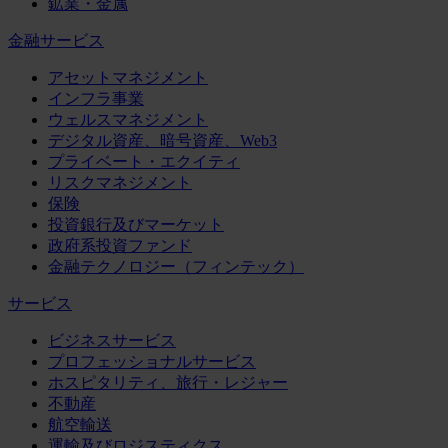
鉱業・金属
金融サービス
アセットマネジメント
インフラ事業
ウェルスマネジメント
デジタル資産、暗号資産、Web3
プライベート・エクイティ
リスクマネジメント
保険
投資銀行及びマーケット
政府系投資ファンド
金融テクノロジー（フィンテック）
サービス
ビジネスサービス
プロフェッショナルサービス
ホスピタリティ、旅行・レジャー
不動産
航空輸送
運輸及びロジスティクス