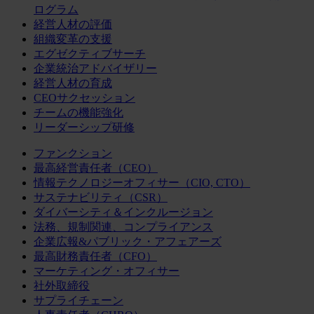
ログラム
経営人材の評価
組織変革の支援
エグゼクティブサーチ
企業統治アドバイザリー
経営人材の育成
CEOサクセッション
チームの機能強化
リーダーシップ研修
ファンクション
最高経営責任者（CEO）
情報テクノロジーオフィサー（CIO, CTO）
サステナビリティ（CSR）
ダイバーシティ＆インクルージョン
法務、規制関連、コンプライアンス
企業広報&パブリック・アフェアーズ
最高財務責任者（CFO）
マーケティング・オフィサー
社外取締役
サプライチェーン