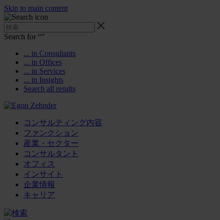
Skip to main content
Search for “
”
... in Consultants
... in Offices
... in Services
... in Insights
Search all results
コンサルティング内容
ファンクション
産業・セクター
コンサルタント
オフィス
インサイト
企業情報
キャリア