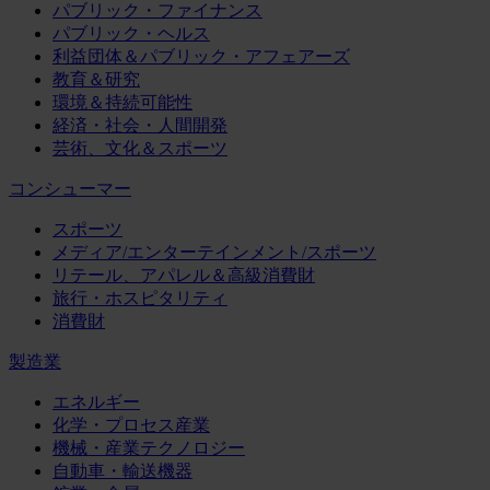
パブリック・ファイナンス
パブリック・ヘルス
利益団体＆パブリック・アフェアーズ
教育＆研究
環境＆持続可能性
経済・社会・人間開発
芸術、文化＆スポーツ
コンシューマー
スポーツ
メディア/エンターテインメント/スポーツ
リテール、アパレル＆高級消費財
旅行・ホスピタリティ
消費財
製造業
エネルギー
化学・プロセス産業
機械・産業テクノロジー
自動車・輸送機器