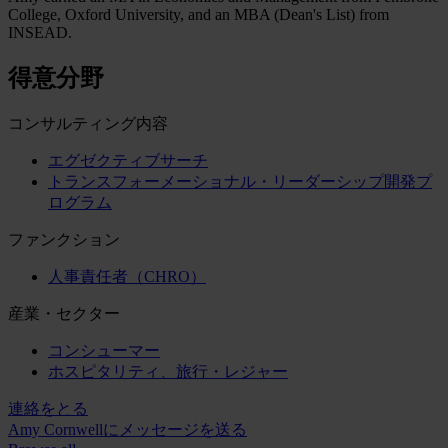
College, Oxford University, and an MBA (Dean's List) from
INSEAD.
得意分野
コンサルティング内容
エグゼクティブサーチ
トランスフォーメーショナル・リーダーシップ開発プ
ログラム
ファンクション
人事責任者（CHRO）
産業・セクター
コンシューマー
ホスピタリティ、旅行・レジャー
連絡をとる
Amy Cornwellにメッセージを送る