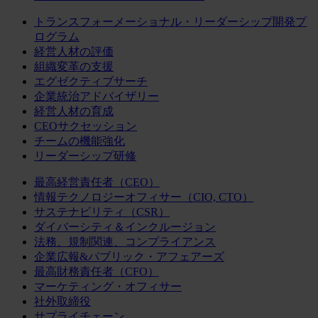
トランスフォーメーショナル・リーダーシップ開発プ
ログラム
経営人材の評価
組織変革の支援
エグゼクティブサーチ
企業統治アドバイザリー
経営人材の育成
CEOサクセッション
チームの機能強化
リーダーシップ研修
最高経営責任者（CEO）
情報テクノロジーオフィサー（CIO, CTO）
サステナビリティ（CSR）
ダイバーシティ＆インクルージョン
法務、規制関連、コンプライアンス
企業広報&パブリック・アフェアーズ
最高財務責任者（CFO）
マーケティング・オフィサー
社外取締役
サプライチェーン