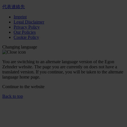
代表連絡先
Imprint
Legal Disclaimer
Privacy Policy
Our Policies
Cookie Policy
Changing language
You are switching to an alternate language version of the Egon
Zehnder website. The page you are currently on does not have a
translated version. If you continue, you will be taken to the alternate
language home page.
Continue to the
website
Back to top