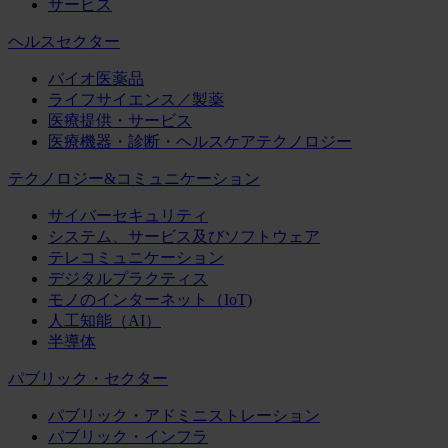
サービス
ヘルスセクター
バイオ医薬品
ライフサイエンス／製薬
医療提供・サービス
医療機器・診断・ヘルスケアテクノロジー
テクノロジー&コミュニケーション
サイバーセキュリティ
システム、サービス及びソフトウェア
テレコミュニケーション
デジタルプラクティス
モノのインターネット（IoT)
人工知能（AI）
半導体
パブリック・セクター
パブリック・アドミニストレーション
パブリック・インフラ