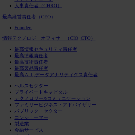
人事責任者（CHRO）
最高経営責任者（CEO）
Founders
情報テクノロジーオフィサー（CIO, CTO）
最高情報セキュリティ責任者
最高情報責任者
最高技術責任者
最高製品責任者
最高ＡＩ,データアナリティクス責任者
ヘルスセクター
プライベートキャピタル
テクノロジー&コミュニケーション
ファミリービジネス・アドバイザリー
パブリック・セクター
コンシューマー
製造業
金融サービス