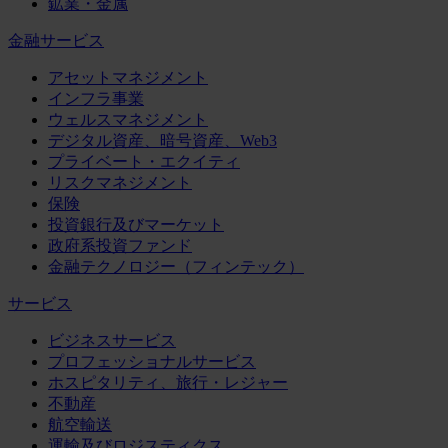
鉱業・金属
金融サービス
アセットマネジメント
インフラ事業
ウェルスマネジメント
デジタル資産、暗号資産、Web3
プライベート・エクイティ
リスクマネジメント
保険
投資銀行及びマーケット
政府系投資ファンド
金融テクノロジー（フィンテック）
サービス
ビジネスサービス
プロフェッショナルサービス
ホスピタリティ、旅行・レジャー
不動産
航空輸送
運輸及びロジスティクス