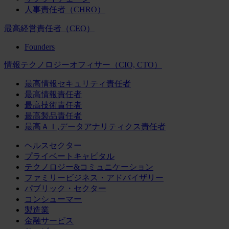
人事責任者（CHRO）
最高経営責任者（CEO）
Founders
情報テクノロジーオフィサー（CIO, CTO）
最高情報セキュリティ責任者
最高情報責任者
最高技術責任者
最高製品責任者
最高ＡＩ,データアナリティクス責任者
ヘルスセクター
プライベートキャピタル
テクノロジー&コミュニケーション
ファミリービジネス・アドバイザリー
パブリック・セクター
コンシューマー
製造業
金融サービス