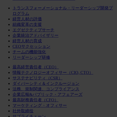
トランスフォーメーショナル・リーダーシップ開発プ
ログラム
経営人材の評価
組織変革の支援
エグゼクティブサーチ
企業統治アドバイザリー
経営人材の育成
CEOサクセッション
チームの機能強化
リーダーシップ研修
最高経営責任者（CEO）
情報テクノロジーオフィサー（CIO, CTO）
サステナビリティ（CSR）
ダイバーシティ＆インクルージョン
法務、規制関連、コンプライアンス
企業広報&パブリック・アフェアーズ
最高財務責任者（CFO）
マーケティング・オフィサー
社外取締役
サプライチェーン