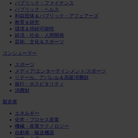
パブリック・ファイナンス
パブリック・ヘルス
利益団体＆パブリック・アフェアーズ
教育＆研究
環境＆持続可能性
経済・社会・人間開発
芸術、文化＆スポーツ
コンシューマー
スポーツ
メディア/エンターテインメント/スポーツ
リテール、アパレル＆高級消費財
旅行・ホスピタリティ
消費財
製造業
エネルギー
化学・プロセス産業
機械・産業テクノロジー
自動車・輸送機器