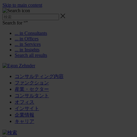
Skip to main content
Search for “
”
... in Consultants
... in Offices
... in Services
... in Insights
Search all results
コンサルティング内容
ファンクション
産業・セクター
コンサルタント
オフィス
インサイト
企業情報
キャリア