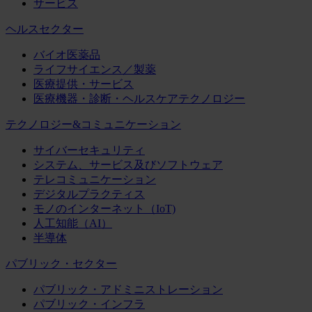
サービス
ヘルスセクター
バイオ医薬品
ライフサイエンス／製薬
医療提供・サービス
医療機器・診断・ヘルスケアテクノロジー
テクノロジー&コミュニケーション
サイバーセキュリティ
システム、サービス及びソフトウェア
テレコミュニケーション
デジタルプラクティス
モノのインターネット（IoT)
人工知能（AI）
半導体
パブリック・セクター
パブリック・アドミニストレーション
パブリック・インフラ