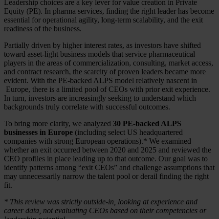
Leadership choices are a key lever for value creation in Private
Equity (PE). In pharma services, finding the right leader has become
essential for operational agility, long-term scalability, and the exit
readiness of the business.
Partially driven by higher interest rates, as investors have shifted
toward asset-light business models that service pharmaceutical
players in the areas of commercialization, consulting, market access,
and contract research, the scarcity of proven leaders became more
evident. With the PE-backed ALPS model relatively nascent in
Europe, there is a limited pool of CEOs with prior exit experience.
In turn, investors are increasingly seeking to understand which
backgrounds truly correlate with successful outcomes.
To bring more clarity, we analyzed
30 PE-backed ALPS
businesses in Europe
(including select US headquartered
companies with strong European operations).* We examined
whether an exit occurred between 2020 and 2025 and reviewed the
CEO profiles in place leading up to that outcome. Our goal was to
identify patterns among “exit CEOs” and challenge assumptions that
may unnecessarily narrow the talent pool or derail finding the right
fit.
* This review was strictly outside-in, looking at experience and
career data, not evaluating CEOs based on their competencies or