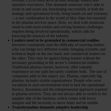
revenue, CEOs often serve as both strategic leaders and
operative executives. This demands someone who’s able to
zoom in and zoom out, functioning successfully at both the
strategic and operational levels, being hands-on and visionary
—a rare combination in the world of blue chips but essential
in the pharma services space. Here, we deal with numerous
small-to-mid-sized entities and solving business challenges
requires being involved operationally, which calls for
knowing the nuances of the industry.
Leaders need to be grounded in commercial realities
Investors consistently note the difficulty of sourcing leaders
who can bridge two different worlds: bringing scientific and
technical depth on the one hand, and commercial instinct on
the other. They may be against hiring leaders without the
necessary grounding in the sector’s commercial realities.
Traditional pharma careers, however, offer valuable
experience on one path but rarely combine both. The size of
companies adds to this aspect, too. Pharma, especially big
pharma, includes sizable organizations. People who were
socialized in such environments tend to lack the operational
fluency, dynamism and the entrepreneurial approach required
in pharma services. They are not always able to switch to the
supplier side of the business, which comes with lower
margins and the necessity to move faster and be nimble.
Transformation demands adaptive leadership