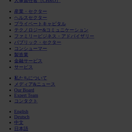
人事責任者（CHRO）
産業・セクター
ヘルスセクター
プライベートキャピタル
テクノロジー&コミュニケーション
ファミリービジネス・アドバイザリー
パブリック・セクター
コンシューマー
製造業
金融サービス
サービス
私たちについて
メディア&ニュース
Our Board
Expert Team
コンタクト
English
Deutsch
中文
日本語