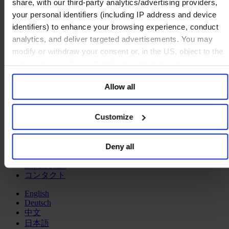
人事責任者（CHRO）
share, with our third-party analytics/advertising providers,
your personal identifiers (including IP address and device
産業・セクター
identifiers) to enhance your browsing experience, conduct
ヘルスセクター
analytics, and deliver targeted advertisements. You may
プライベートキャピタル
modify or withdraw your consent or, in the US, object to the
テクノロジー&コミュニケーション
ファミリービジネス・アドバイザリー
sale or sharing of your data for targeted advertising, by
パブリック・セクター
clicking “Do Not Sell or Share My Personal Information” in
コンシューマー
Allow all
the footer of the website. You must opt-out of each device
製造業
and each browser. For additional information and retention
金融サービス
terms see our
Cookie Policy
; for information regarding our
サービス
Customize
general collection and use of personal information see
私たちについて
our
Privacy Policy
.
メディア&ニュース
Deny all
Our Board
Expert Team
コンタクト
English
Deutsch
中文
日本語