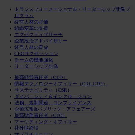
トランスフォーメーショナル・リーダーシップ開発プ
ログラム
経営人材の評価
組織変革の支援
エグゼクティブサーチ
企業統治アドバイザリー
経営人材の育成
CEOサクセッション
チームの機能強化
リーダーシップ研修
最高経営責任者（CEO）
情報テクノロジーオフィサー（CIO, CTO）
サステナビリティ（CSR）
ダイバーシティ＆インクルージョン
法務、規制関連、コンプライアンス
企業広報&パブリック・アフェアーズ
最高財務責任者（CFO）
マーケティング・オフィサー
社外取締役
サプライチェーン