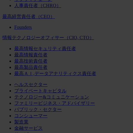
人事責任者（CHRO）
最高経営責任者（CEO）
Founders
情報テクノロジーオフィサー（CIO, CTO）
最高情報セキュリティ責任者
最高情報責任者
最高技術責任者
最高製品責任者
最高ＡＩ,データアナリティクス責任者
ヘルスセクター
プライベートキャピタル
テクノロジー&コミュニケーション
ファミリービジネス・アドバイザリー
パブリック・セクター
コンシューマー
製造業
金融サービス