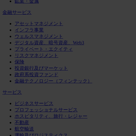
鉱業・金属
金融サービス
アセットマネジメント
インフラ事業
ウェルスマネジメント
デジタル資産、暗号資産、Web3
プライベート・エクイティ
リスクマネジメント
保険
投資銀行及びマーケット
政府系投資ファンド
金融テクノロジー（フィンテック）
サービス
ビジネスサービス
プロフェッショナルサービス
ホスピタリティ、旅行・レジャー
不動産
航空輸送
運輸及びロジスティクス