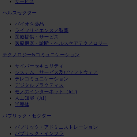
サービス
ヘルスセクター
バイオ医薬品
ライフサイエンス／製薬
医療提供・サービス
医療機器・診断・ヘルスケアテクノロジー
テクノロジー&コミュニケーション
サイバーセキュリティ
システム、サービス及びソフトウェア
テレコミュニケーション
デジタルプラクティス
モノのインターネット（IoT)
人工知能（AI）
半導体
パブリック・セクター
パブリック・アドミニストレーション
パブリック・インフラ