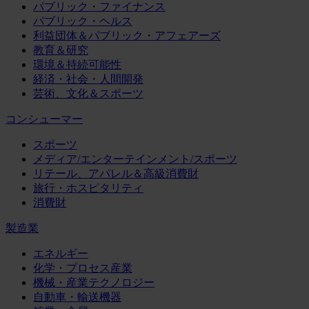
パブリック・ファイナンス
パブリック・ヘルス
利益団体＆パブリック・アフェアーズ
教育＆研究
環境＆持続可能性
経済・社会・人間開発
芸術、文化＆スポーツ
コンシューマー
スポーツ
メディア/エンターテインメント/スポーツ
リテール、アパレル＆高級消費財
旅行・ホスピタリティ
消費財
製造業
エネルギー
化学・プロセス産業
機械・産業テクノロジー
自動車・輸送機器