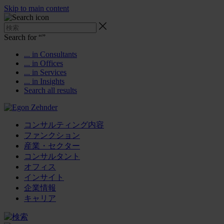
Skip to main content
Search for “
”
... in Consultants
... in Offices
... in Services
... in Insights
Search all results
コンサルティング内容
ファンクション
産業・セクター
コンサルタント
オフィス
インサイト
企業情報
キャリア