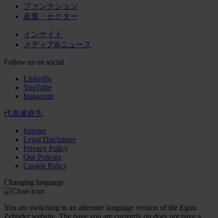
ファンクション
産業・セクター
インサイト
メディア&ニュース
Follow us on social
LinkedIn
YouTube
Instagram
代表連絡先
Imprint
Legal Disclaimer
Privacy Policy
Our Policies
Cookie Policy
Changing language
You are switching to an alternate language version of the Egon
Zehnder website. The page you are currently on does not have a