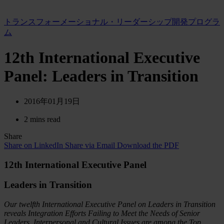
トランスフォーメーショナル・リーダーシップ開発プログラ
ム
12th International Executive
Panel: Leaders in Transition
2016年01月19日
2 mins read
Share
Share on LinkedIn
Share via Email
Download the PDF
12th International Executive Panel
Leaders in Transition
Our twelfth International Executive Panel on Leaders in Transition
reveals Integration Efforts Failing to Meet the Needs of Senior
Leaders. Interpersonal and Cultural Issues are among the Top