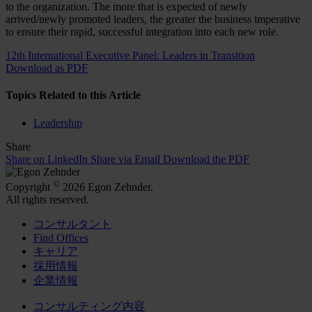
to the organization. The more that is expected of newly
arrived/newly promoted leaders, the greater the business imperative
to ensure their rapid, successful integration into each new role.
12th International Executive Panel: Leaders in Transition
Download as PDF
Topics Related to this Article
Leadership
Share
Share on LinkedIn
Share via Email
Download the PDF
©
Copyright
2026 Egon Zehnder.
All rights reserved.
コンサルタント
Find Offices
キャリア
採用情報
企業情報
コンサルティング内容