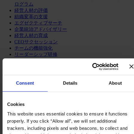
ログラム
経営人材の評価
組織変革の支援
エグゼクティブサーチ
企業統治アドバイザリー
経営人材の育成
CEOサクセッション
チームの機能強化
リーダーシップ研修
ファンクション
最高経営責任者（CEO）
情報テクノロジーオフィサー（CIO, CTO）
Consent
Details
About
サステナビリティ（CSR）
ダイバーシティ＆インクルージョン
法務、規制関連、コンプライアンス
企業広報&パブリック・アフェアーズ
Cookies
最高財務責任者（CFO）
This website uses essential cookies to ensure it functions
マーケティング・オフィサー
properly. If you click “Allow all”, we will set additional
社外取締役
trackers, including pixels and web beacons, to collect and
サプライチェーン