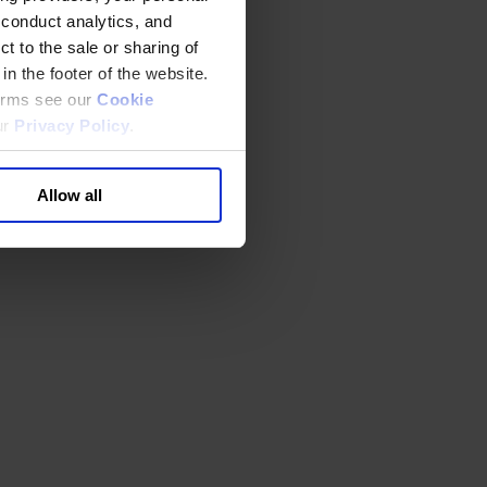
 conduct analytics, and
t to the sale or sharing of
in the footer of the website.
terms see our
Cookie
ur
Privacy Policy
.
Allow all