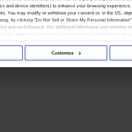
ress and device identifiers) to enhance your browsing experience,
ts. You may modify or withdraw your consent or, in the US, objec
ising, by clicking “Do Not Sell or Share My Personal Information” 
ice and each browser. For additional information and retention 
rding our general collection and use of personal information see o
Customize