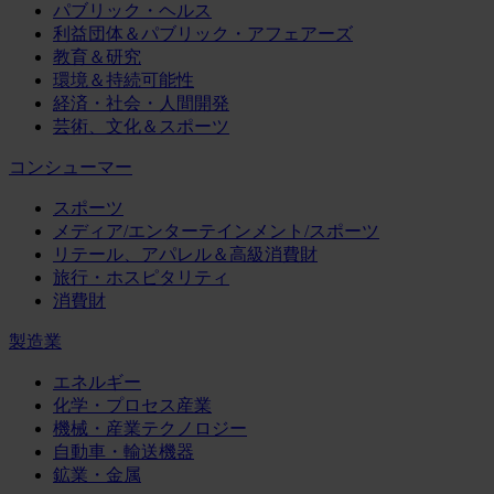
パブリック・ヘルス
利益団体＆パブリック・アフェアーズ
教育＆研究
環境＆持続可能性
経済・社会・人間開発
芸術、文化＆スポーツ
コンシューマー
スポーツ
メディア/エンターテインメント/スポーツ
リテール、アパレル＆高級消費財
旅行・ホスピタリティ
消費財
製造業
エネルギー
化学・プロセス産業
機械・産業テクノロジー
自動車・輸送機器
鉱業・金属