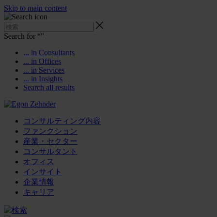
Skip to main content
Search for “
”
... in Consultants
... in Offices
... in Services
... in Insights
Search all results
コンサルティング内容
ファンクション
産業・セクター
コンサルタント
オフィス
インサイト
企業情報
キャリア