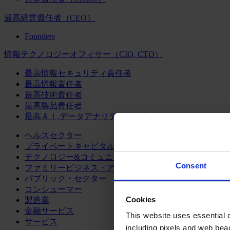
最高経営責任者（CEO）
Founders
情報テクノロジーオフィサー（CIO, CTO）
最高情報セキュリティ責任者
最高情報責任者
最高技術責任者
最高製品責任者
最高ＡＩ,データアナリティクス責任者
ヘルスセクター
プライベートキャピタル
テクノロジー&コミュニケーション
Consent
ファミリービジネス・アドバイザリー
パブリック・セクター
コンシューマー
Cookies
製造業
金融サービス
This website uses essential co
サービス
including pixels and web beac