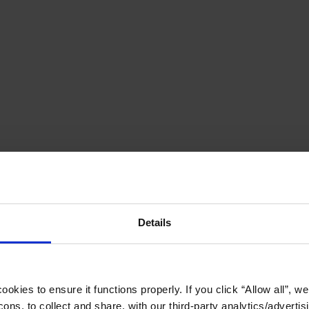
Details
okies to ensure it functions properly. If you click “Allow all”, we 
ons, to collect and share, with our third-party analytics/advertis