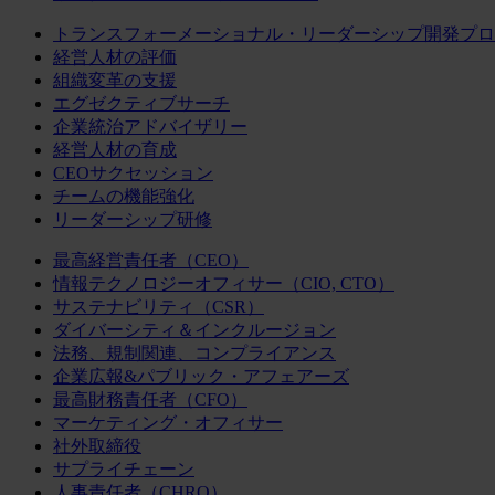
トランスフォーメーショナル・リーダーシップ開発プロ
経営人材の評価
組織変革の支援
エグゼクティブサーチ
企業統治アドバイザリー
経営人材の育成
CEOサクセッション
チームの機能強化
リーダーシップ研修
最高経営責任者（CEO）
情報テクノロジーオフィサー（CIO, CTO）
サステナビリティ（CSR）
ダイバーシティ＆インクルージョン
法務、規制関連、コンプライアンス
企業広報&パブリック・アフェアーズ
最高財務責任者（CFO）
マーケティング・オフィサー
社外取締役
サプライチェーン
人事責任者（CHRO）