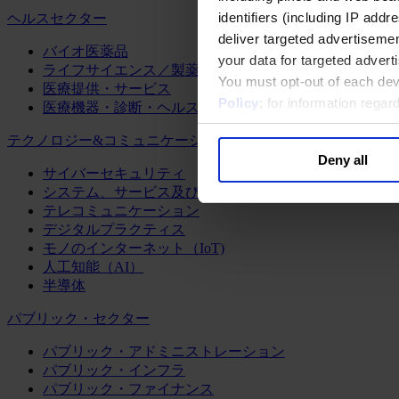
identifiers (including IP add
ヘルスセクター
deliver targeted advertisemen
バイオ医薬品
your data for targeted advert
ライフサイエンス／製薬
You must opt-out of each dev
医療提供・サービス
Policy
; for information rega
医療機器・診断・ヘルスケアテクノロジー
テクノロジー&コミュニケーション
Deny all
サイバーセキュリティ
システム、サービス及びソフトウェア
テレコミュニケーション
デジタルプラクティス
モノのインターネット（IoT)
人工知能（AI）
半導体
パブリック・セクター
パブリック・アドミニストレーション
パブリック・インフラ
パブリック・ファイナンス