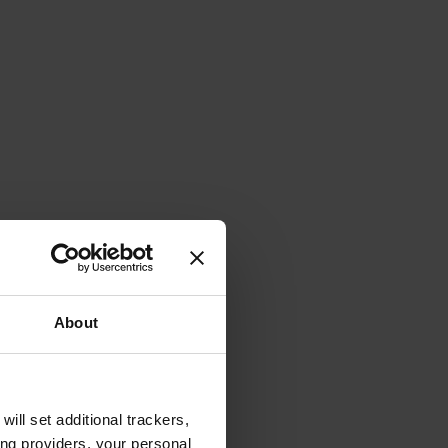
About
will set additional trackers,
ing providers, your personal