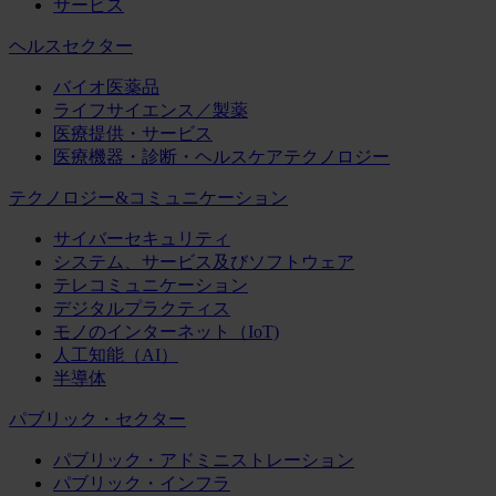
サービス
ヘルスセクター
バイオ医薬品
ライフサイエンス／製薬
医療提供・サービス
医療機器・診断・ヘルスケアテクノロジー
テクノロジー&コミュニケーション
サイバーセキュリティ
システム、サービス及びソフトウェア
テレコミュニケーション
デジタルプラクティス
モノのインターネット（IoT)
人工知能（AI）
半導体
パブリック・セクター
パブリック・アドミニストレーション
パブリック・インフラ