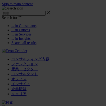
Skip to main content
Search for “
”
... in Consultants
... in Offices
... in Services
... in Insights
Search all results
コンサルティング内容
ファンクション
産業・セクター
コンサルタント
オフィス
インサイト
企業情報
キャリア