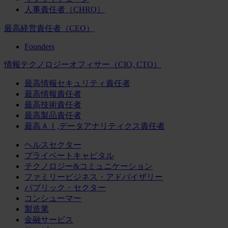
人事責任者（CHRO）
最高経営責任者（CEO）
Founders
情報テクノロジーオフィサー（CIO, CTO）
最高情報セキュリティ責任者
最高情報責任者
最高技術責任者
最高製品責任者
最高ＡＩ,データアナリティクス責任者
ヘルスセクター
プライベートキャピタル
テクノロジー&コミュニケーション
ファミリービジネス・アドバイザリー
パブリック・セクター
コンシューマー
製造業
金融サービス