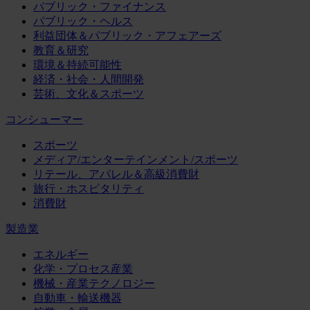
パブリック・ファイナンス
パブリック・ヘルス
利益団体＆パブリック・アフェアーズ
教育＆研究
環境＆持続可能性
経済・社会・人間開発
芸術、文化＆スポーツ
コンシューマー
スポーツ
メディア/エンターテインメント/スポーツ
リテール、アパレル＆高級消費財
旅行・ホスピタリティ
消費財
製造業
エネルギー
化学・プロセス産業
機械・産業テクノロジー
自動車・輸送機器