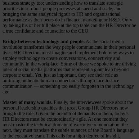
business strategy too; understanding how to translate strategic
priorities into robust people processes at speed and scale; and
bringing the same analytical rigour to HR and organisational
performance as their peers do in finance, marketing or R&D. Only
by taking his or her full place at the top table can the HR Director be
a true confidante and counsellor to the CEO.
Bridge between technology and people.
As the social media
revolution transforms the way people communicate in their personal
lives, HR Directors must imagine and implement bold new ways to
employ technology to create conversations, connectivity and
community in the workplace. Some of those we spoke to are driving
internal social media platforms that represent a giant leap beyond
corporate email. Yet, just as important, they see their role as
nurturing authentic human connections through face-to-face
communication — something too easily forgotten in the technology
age.
Master of many worlds.
Finally, the interviewees spoke about the
personal leadership qualities that great Group HR Directors now
bring to the role. Given the breadth of demands on them, today’s
HR Directors must be extraordinarily agile. At one moment they
must master the technical domain of executive remuneration; the
next, they must translate the subtle nuances of the Board’s language
to the executive team. This calls for a high degree of insight,