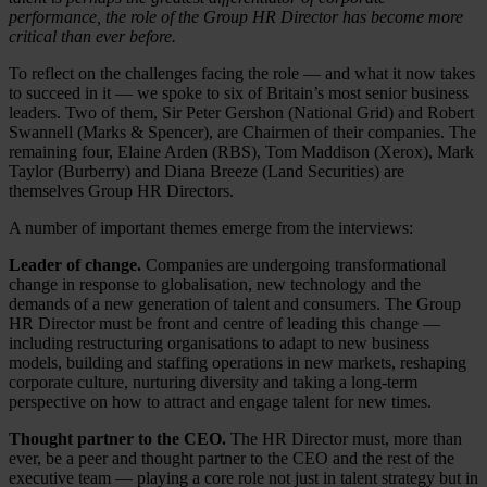
performance, the role of the Group HR Director has become more
critical than ever before.
To reflect on the challenges facing the role — and what it now takes
to succeed in it — we spoke to six of Britain’s most senior business
leaders. Two of them, Sir Peter Gershon (National Grid) and Robert
Swannell (Marks & Spencer), are Chairmen of their companies. The
remaining four, Elaine Arden (RBS), Tom Maddison (Xerox), Mark
Taylor (Burberry) and Diana Breeze (Land Securities) are
themselves Group HR Directors.
A number of important themes emerge from the interviews:
Leader of change.
Companies are undergoing transformational
change in response to globalisation, new technology and the
demands of a new generation of talent and consumers. The Group
HR Director must be front and centre of leading this change —
including restructuring organisations to adapt to new business
models, building and staffing operations in new markets, reshaping
corporate culture, nurturing diversity and taking a long-term
perspective on how to attract and engage talent for new times.
Thought partner to the CEO.
The HR Director must, more than
ever, be a peer and thought partner to the CEO and the rest of the
executive team — playing a core role not just in talent strategy but in