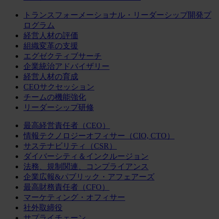
トランスフォーメーショナル・リーダーシップ開発プ
ログラム
経営人材の評価
組織変革の支援
エグゼクティブサーチ
企業統治アドバイザリー
経営人材の育成
CEOサクセッション
チームの機能強化
リーダーシップ研修
最高経営責任者（CEO）
情報テクノロジーオフィサー（CIO, CTO）
サステナビリティ（CSR）
ダイバーシティ＆インクルージョン
法務、規制関連、コンプライアンス
企業広報&パブリック・アフェアーズ
最高財務責任者（CFO）
マーケティング・オフィサー
社外取締役
サプライチェーン