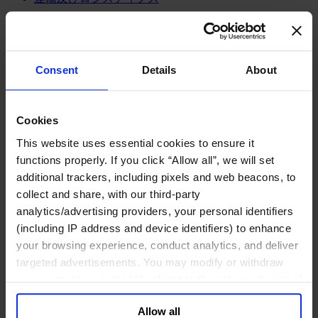
メディア&ニュース
Our Board
Expert Team
コンタクト
Consent
Details
About
Cookies
コンサルティング内容
This website uses essential cookies to ensure it
ファンクション
functions properly. If you click “Allow all”, we will set
産業・セクター
additional trackers, including pixels and web beacons, to
コンサルタント
collect and share, with our third-party
オフィス
analytics/advertising providers, your personal identifiers
インサイト
(including IP address and device identifiers) to enhance
企業情報
your browsing experience, conduct analytics, and deliver
キャリア
targeted advertisements. You may modify or withdraw
日本語
Change
your consent or, in the US, object to the sale or sharing of
your data for targeted advertising, by clicking “Do Not
コンサルティング内容
Allow all
トランスフォーメーショナル・リーダーシップ開発プ
Sell or Share My Personal Information” in the footer of