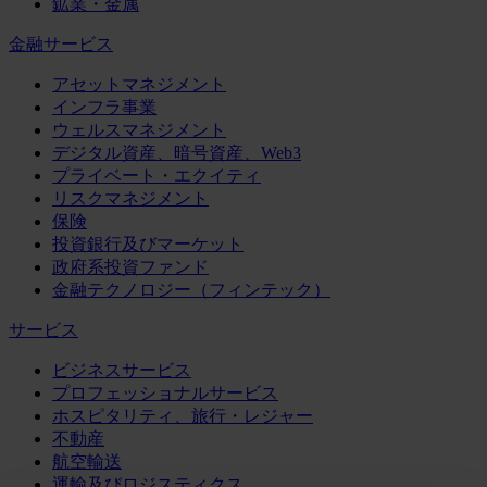
鉱業・金属
金融サービス
アセットマネジメント
インフラ事業
ウェルスマネジメント
デジタル資産、暗号資産、Web3
プライベート・エクイティ
リスクマネジメント
保険
投資銀行及びマーケット
政府系投資ファンド
金融テクノロジー（フィンテック）
サービス
ビジネスサービス
プロフェッショナルサービス
ホスピタリティ、旅行・レジャー
不動産
航空輸送
運輸及びロジスティクス