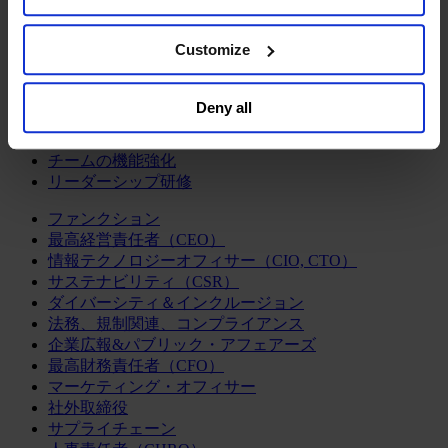
ログラム
the website. You must opt-out of each device and each
経営人材の評価
browser. For additional information and retention terms
Customize
組織変革の支援
see our
Cookie Policy
; for information regarding our
エグゼクティブサーチ
general collection and use of personal information see
企業統治アドバイザリー
Deny all
our
Privacy Policy
.
経営人材の育成
CEOサクセッション
チームの機能強化
リーダーシップ研修
ファンクション
最高経営責任者（CEO）
情報テクノロジーオフィサー（CIO, CTO）
サステナビリティ（CSR）
ダイバーシティ＆インクルージョン
法務、規制関連、コンプライアンス
企業広報&パブリック・アフェアーズ
最高財務責任者（CFO）
マーケティング・オフィサー
社外取締役
サプライチェーン