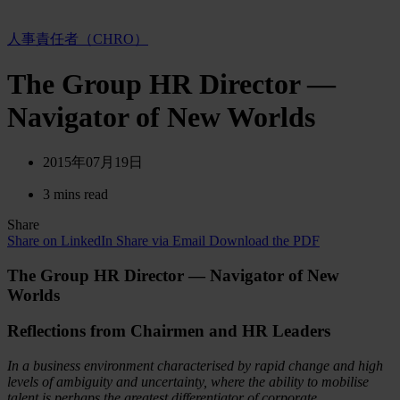
人事責任者（CHRO）
The Group HR Director —
Navigator of New Worlds
2015年07月19日
3 mins read
Share
Share on LinkedIn
Share via Email
Download the PDF
The Group HR Director — Navigator of New
Worlds
Reflections from Chairmen and HR Leaders
In a business environment characterised by rapid change and high
levels of ambiguity and uncertainty, where the ability to mobilise
talent is perhaps the greatest differentiator of corporate