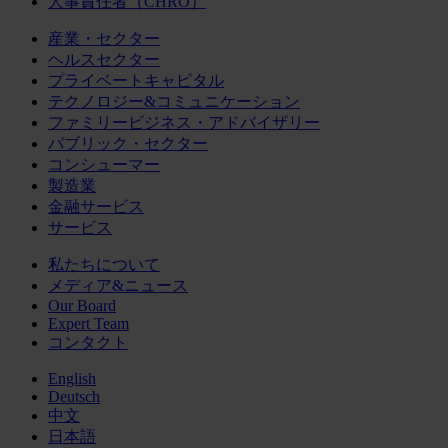
人事責任者（CHRO）
産業・セクター
ヘルスセクター
プライベートキャピタル
テクノロジー&コミュニケーション
ファミリービジネス・アドバイザリー
パブリック・セクター
コンシューマー
製造業
金融サービス
サービス
私たちについて
メディア&ニュース
Our Board
Expert Team
コンタクト
English
Deutsch
中文
日本語