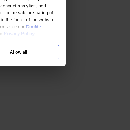
 conduct analytics, and
t to the sale or sharing of
in the footer of the website.
terms see our
Cookie
ur
Privacy Policy
.
Allow all