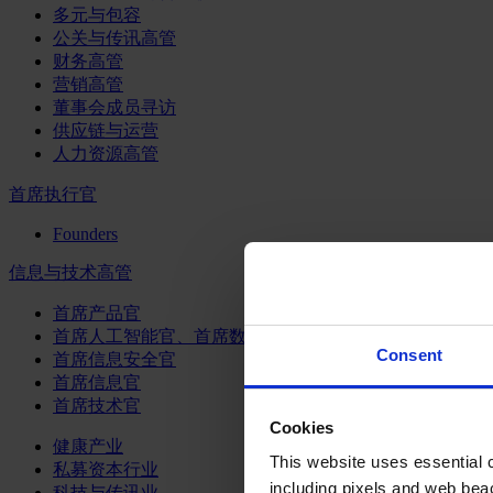
多元与包容
公关与传讯高管
财务高管
营销高管
董事会成员寻访
供应链与运营
人力资源高管
首席执行官
Founders
信息与技术高管
首席产品官
首席人工智能官、首席数据官和首席数据解析官
Consent
首席信息安全官
首席信息官
首席技术官
Cookies
健康产业
This website uses essential co
私募资本行业
including pixels and web beac
科技与传讯业