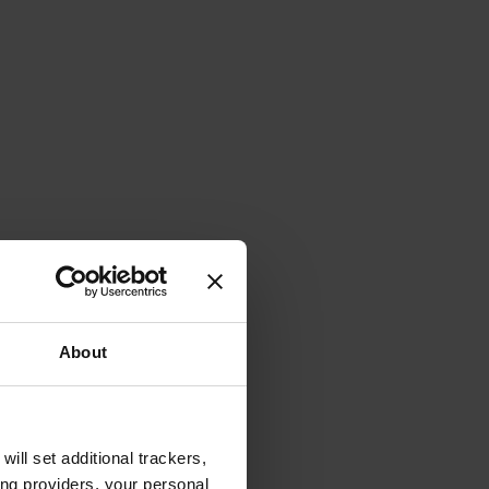
About
will set additional trackers,
ing providers, your personal