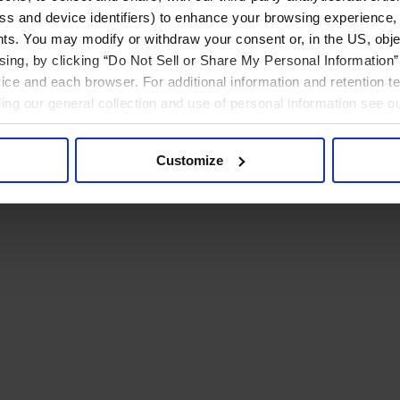
ress and device identifiers) to enhance your browsing experience,
ts. You may modify or withdraw your consent or, in the US, objec
ising, by clicking “Do Not Sell or Share My Personal Information” 
ice and each browser. For additional information and retention 
rding our general collection and use of personal information see o
Customize