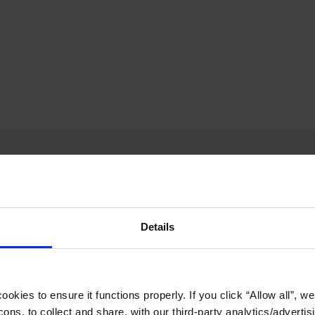
Details
okies to ensure it functions properly. If you click “Allow all”, we 
ons, to collect and share, with our third-party analytics/advertis