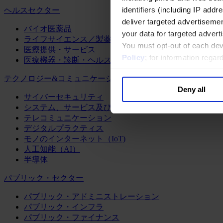
identifiers (including IP add
ヘルスセクター
deliver targeted advertisemen
バイオ医薬品
your data for targeted advert
ライフサイエンス／製薬
You must opt-out of each dev
医療提供・サービス
Policy
; for information rega
医療機器・診断・ヘルスケアテクノロジー
テクノロジー&コミュニケーション
Deny all
サイバーセキュリティ
システム、サービス及びソフトウェア
テレコミュニケーション
デジタルプラクティス
モノのインターネット（IoT)
人工知能（AI）
半導体
パブリック・セクター
パブリック・アドミニストレーション
パブリック・インフラ
パブリック・ファイナンス