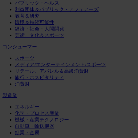
パブリック・ヘルス
利益団体＆パブリック・アフェアーズ
教育＆研究
環境＆持続可能性
経済・社会・人間開発
芸術、文化＆スポーツ
コンシューマー
スポーツ
メディア/エンターテインメント/スポーツ
リテール、アパレル＆高級消費財
旅行・ホスピタリティ
消費財
製造業
エネルギー
化学・プロセス産業
機械・産業テクノロジー
自動車・輸送機器
鉱業・金属