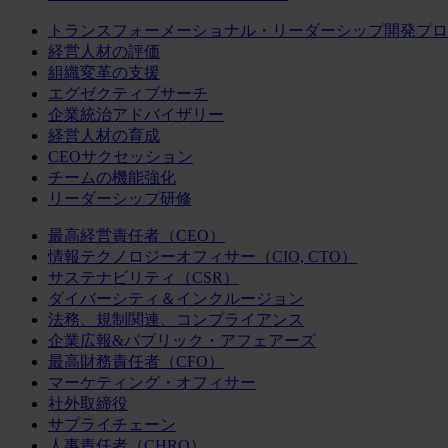
トランスフォーメーショナル・リーダーシップ開発プロ
経営人材の評価
組織変革の支援
エグゼクティブサーチ
企業統治アドバイザリー
経営人材の育成
CEOサクセッション
チームの機能強化
リーダーシップ研修
最高経営責任者（CEO）
情報テクノロジーオフィサー（CIO, CTO）
サステナビリティ（CSR）
ダイバーシティ＆インクルージョン
法務、規制関連、コンプライアンス
企業広報&パブリック・アフェアーズ
最高財務責任者（CFO）
マーケティング・オフィサー
社外取締役
サプライチェーン
人事責任者（CHRO）