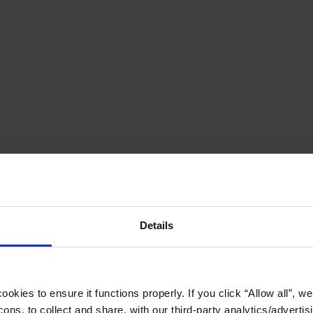
Details
okies to ensure it functions properly. If you click “Allow all”, we 
ons, to collect and share, with our third-party analytics/advertis