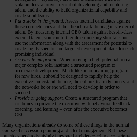
stakeholders, a proven record of developing and mentoring
talent, and the ability to build organizational capability and
create solid teams.
Put a stake in the ground.
Assess internal candidates against
those competencies and then benchmark them against external
talent. By measuring internal CEO talent against best-in-class
external talent, you can further determine any shortfalls and
use the information along with the assessment for potential to
create highly specific and targeted development plans for each
promising individual.
Accelerate integration.
When moving a high potential into a
major complex role, institute a structured program to
accelerate development. Much like an onboarding program
for new hires, it should be designed to rapidly help the
executive understand the role, the culture, team dynamics, and
the networks he or she will need to develop in order to
succeed.
Provide ongoing support.
Create a structured program that
continues to provide the executive with behavioral feedback,
coaching, and learning – even after the executive becomes
CEO.
Many organizations already do some of these things in the normal
course of succession planning and talent management. But these
practices need to be tightly integrated and deployed in a conscious