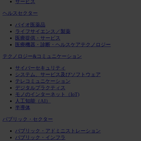
サービス
ヘルスセクター
バイオ医薬品
ライフサイエンス／製薬
医療提供・サービス
医療機器・診断・ヘルスケアテクノロジー
テクノロジー&コミュニケーション
サイバーセキュリティ
システム、サービス及びソフトウェア
テレコミュニケーション
デジタルプラクティス
モノのインターネット（IoT)
人工知能（AI）
半導体
パブリック・セクター
パブリック・アドミニストレーション
パブリック・インフラ