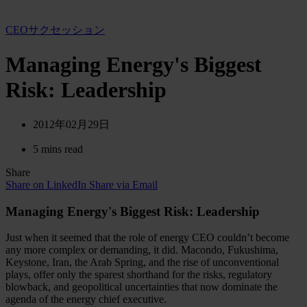
CEOサクセッション
Managing Energy's Biggest
Risk: Leadership
2012年02月29日
5 mins read
Share
Share on LinkedIn
Share via Email
Managing Energy's Biggest Risk: Leadership
Just when it seemed that the role of energy CEO couldn’t become
any more complex or demanding, it did. Macondo, Fukushima,
Keystone, Iran, the Arab Spring, and the rise of unconventional
plays, offer only the sparest shorthand for the risks, regulatory
blowback, and geopolitical uncertainties that now dominate the
agenda of the energy chief executive.