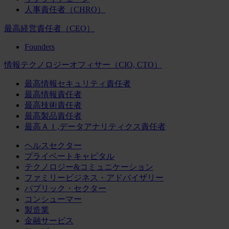
人事責任者（CHRO）
最高経営責任者（CEO）
Founders
情報テクノロジーオフィサー（CIO, CTO）
最高情報セキュリティ責任者
最高情報責任者
最高技術責任者
最高製品責任者
最高ＡＩ,データアナリティクス責任者
ヘルスセクター
プライベートキャピタル
テクノロジー&コミュニケーション
ファミリービジネス・アドバイザリー
パブリック・セクター
コンシューマー
製造業
金融サービス