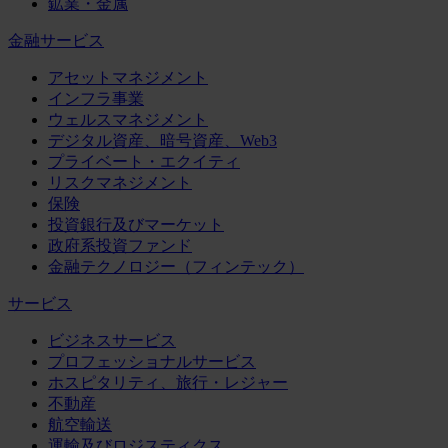
鉱業・金属
金融サービス
アセットマネジメント
インフラ事業
ウェルスマネジメント
デジタル資産、暗号資産、Web3
プライベート・エクイティ
リスクマネジメント
保険
投資銀行及びマーケット
政府系投資ファンド
金融テクノロジー（フィンテック）
サービス
ビジネスサービス
プロフェッショナルサービス
ホスピタリティ、旅行・レジャー
不動産
航空輸送
運輸及びロジスティクス