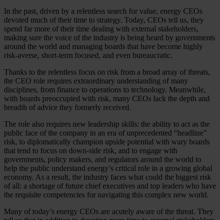
In the past, driven by a relentless search for value, energy CEOs
devoted much of their time to strategy. Today, CEOs tell us, they
spend far more of their time dealing with external stakeholders,
making sure the voice of the industry is being heard by governments
around the world and managing boards that have become highly
risk-averse, short-term focused, and even bureaucratic.
Thanks to the relentless focus on risk from a broad array of threats,
the CEO role requires extraordinary understanding of many
disciplines, from finance to operations to technology. Meanwhile,
with boards preoccupied with risk, many CEOs lack the depth and
breadth of advice they formerly received.
The role also requires new leadership skills: the ability to act as the
public face of the company in an era of unprecedented “headline”
risk, to diplomatically champion upside potential with wary boards
that tend to focus on down-side risk, and to engage with
governments, policy makers, and regulators around the world to
help the public understand energy’s critical role in a growing global
economy. As a result, the industry faces what could the biggest risk
of all: a shortage of future chief executives and top leaders who have
the requisite competencies for navigating this complex new world.
Many of today’s energy CEOs are acutely aware of the threat. They