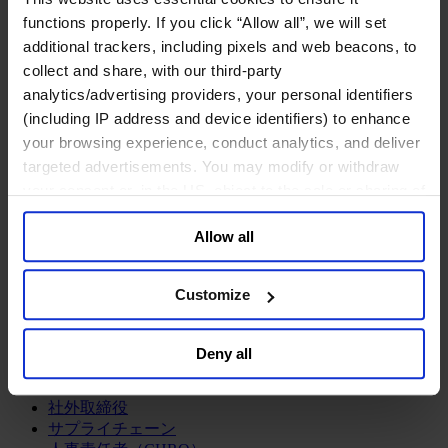
ログラム
functions properly. If you click “Allow all”, we will set
経営人材の評価
additional trackers, including pixels and web beacons, to
組織変革の支援
collect and share, with our third-party
エグゼクティブサーチ
analytics/advertising providers, your personal identifiers
企業統治アドバイザリー
経営人材の育成
(including IP address and device identifiers) to enhance
CEOサクセッション
your browsing experience, conduct analytics, and deliver
チームの機能強化
targeted advertisements. You may modify or withdraw
リーダーシップ研修
your consent or, in the US, object to the sale or sharing of
your data for targeted advertising, by clicking “Do Not
ファンクション
Allow all
Sell or Share My Personal Information” in the footer of
最高経営責任者（CEO）
情報テクノロジーオフィサー（CIO, CTO）
the website. You must opt-out of each device and each
サステナビリティ（CSR）
browser. For additional information and retention terms
Customize
ダイバーシティ＆インクルージョン
see our
Cookie Policy
; for information regarding our
法務、規制関連、コンプライアンス
general collection and use of personal information see
企業広報&パブリック・アフェアーズ
Deny all
our
Privacy Policy
.
最高財務責任者（CFO）
マーケティング・オフィサー
社外取締役
サプライチェーン