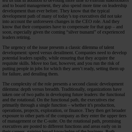
tell us that in addition to devoting more time to external stakeholders
and to board management, they also spend more time on leadership
development than ever before. They know that the typical
development path of many of today’s top executives did not take
into account the unforeseen changes in the CEO role. And they
know that their companies have to compensate for that gap – and
soon, especially given the coming “silver tsunami” of experienced
leaders retiring.
The urgency of the issue presents a classic dilemma of talent
development: speed versus derailment. Companies need to develop
potential leaders rapidly, while ensuring that they acquire the
requisite skills. Move too fast, however, and you run the risk of
putting people in jobs for which they aren’t ready, setting them up
for failure, and derailing them.
The complexity of the role presents a second classic development
dilemma: depth versus breadth. Traditionally, organizations have
taken one of two paths in developing future leaders: the functional
and the rotational. On the functional path, the executives rise
primarily through a single function – whether it’s production,
operations, projects, exploration, or finance. They then get broader
exposure to other parts of the company as they enter the upper tiers
of management or the C-suite. On the rotational path, promising
executives are posted to different functions and areas early on in
their careers, gaining broad knowledge of the business. Both