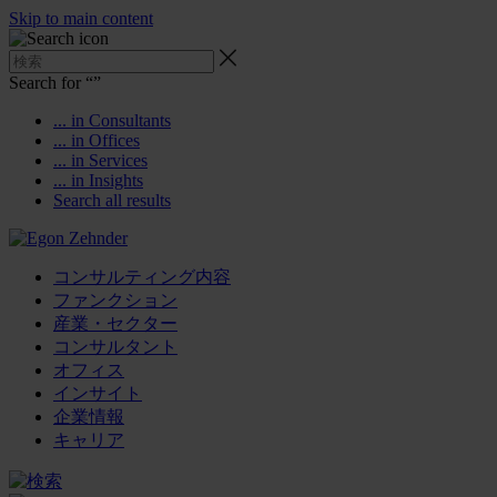
Skip to main content
Search for “
”
... in Consultants
... in Offices
... in Services
... in Insights
Search all results
コンサルティング内容
ファンクション
産業・セクター
コンサルタント
オフィス
インサイト
企業情報
キャリア