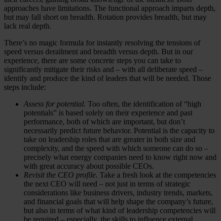
approaches have limitations. The functional approach imparts depth,
but may fall short on breadth. Rotation provides breadth, but may
lack real depth.
There’s no magic formula for instantly resolving the tensions of
speed versus derailment and breadth versus depth. But in our
experience, there are some concrete steps you can take to
significantly mitigate their risks and – with all deliberate speed –
identify and produce the kind of leaders that will be needed. Those
steps include:
Assess for potential.
Too often, the identification of “high
potentials” is based solely on their experience and past
performance, both of which are important, but don’t
necessarily predict future behavior. Potential is the capacity to
take on leadership roles that are greater in both size and
complexity, and the speed with which someone can do so –
precisely what energy companies need to know right now and
with great accuracy about possible CEOs.
Revisit the CEO profile.
Take a fresh look at the competencies
the next CEO will need – not just in terms of strategic
considerations like business drivers, industry trends, markets,
and financial goals that will help shape the company’s future,
but also in terms of what kind of leadership competencies will
be required – especially, the skills to influence external