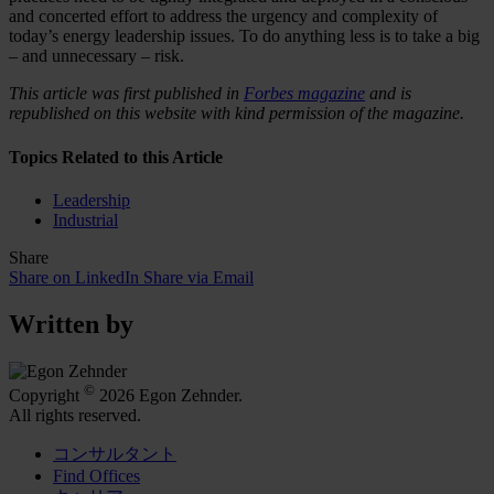
and concerted effort to address the urgency and complexity of
today’s energy leadership issues. To do anything less is to take a big
– and unnecessary – risk.
This article was first published in
Forbes magazine
and is
republished on this website with kind permission of the magazine.
Topics Related to this Article
Leadership
Industrial
Share
Share on LinkedIn
Share via Email
Written by
©
Copyright
2026 Egon Zehnder.
All rights reserved.
コンサルタント
Find Offices