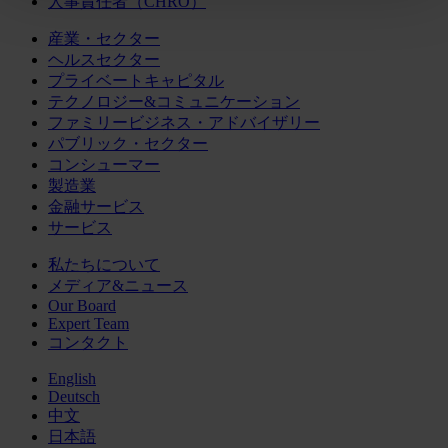
人事責任者（CHRO）
産業・セクター
ヘルスセクター
プライベートキャピタル
テクノロジー&コミュニケーション
ファミリービジネス・アドバイザリー
パブリック・セクター
コンシューマー
製造業
金融サービス
サービス
私たちについて
メディア&ニュース
Our Board
Expert Team
コンタクト
English
Deutsch
中文
日本語