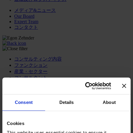
メディア&ニュース
Our Board
Expert Team
コンタクト
コンサルティング内容
ファンクション
産業・セクター
コンサルタント
オフィス
インサイト
企業情報
Consent
Details
About
キャリア
日本語
Change
Cookies
コンサルティング内容
トランスフォーメーショナル・リーダーシップ開発プ
This website uses essential cookies to ensure it