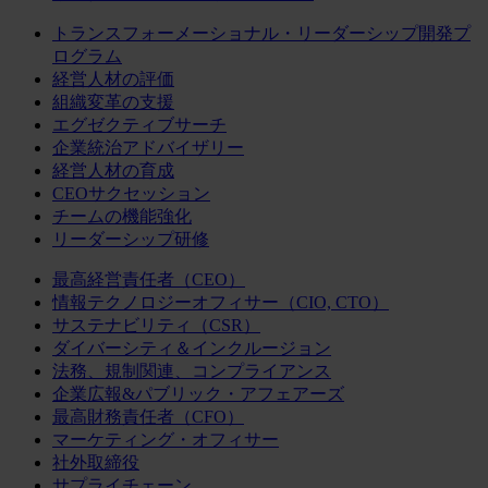
トランスフォーメーショナル・リーダーシップ開発プ
ログラム
経営人材の評価
組織変革の支援
エグゼクティブサーチ
企業統治アドバイザリー
経営人材の育成
CEOサクセッション
チームの機能強化
リーダーシップ研修
最高経営責任者（CEO）
情報テクノロジーオフィサー（CIO, CTO）
サステナビリティ（CSR）
ダイバーシティ＆インクルージョン
法務、規制関連、コンプライアンス
企業広報&パブリック・アフェアーズ
最高財務責任者（CFO）
マーケティング・オフィサー
社外取締役
サプライチェーン