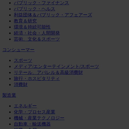
パブリック・ファイナンス
パブリック・ヘルス
利益団体＆パブリック・アフェアーズ
教育＆研究
環境＆持続可能性
経済・社会・人間開発
芸術、文化＆スポーツ
コンシューマー
スポーツ
メディア/エンターテインメント/スポーツ
リテール、アパレル＆高級消費財
旅行・ホスピタリティ
消費財
製造業
エネルギー
化学・プロセス産業
機械・産業テクノロジー
自動車・輸送機器