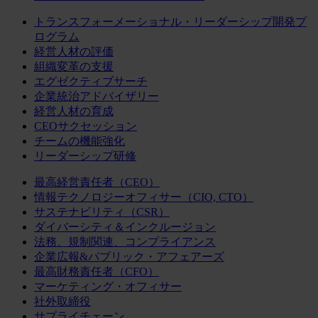
トランスフォーメーショナル・リーダーシップ開発プ
ログラム
経営人材の評価
組織変革の支援
エグゼクティブサーチ
企業統治アドバイザリー
経営人材の育成
CEOサクセッション
チームの機能強化
リーダーシップ研修
最高経営責任者（CEO）
情報テクノロジーオフィサー（CIO, CTO）
サステナビリティ（CSR）
ダイバーシティ＆インクルージョン
法務、規制関連、コンプライアンス
企業広報&パブリック・アフェアーズ
最高財務責任者（CFO）
マーケティング・オフィサー
社外取締役
サプライチェーン