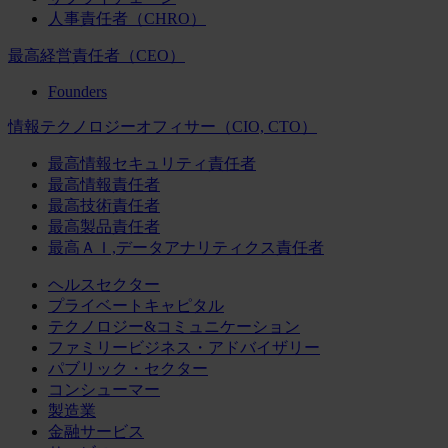
人事責任者（CHRO）
最高経営責任者（CEO）
Founders
情報テクノロジーオフィサー（CIO, CTO）
最高情報セキュリティ責任者
最高情報責任者
最高技術責任者
最高製品責任者
最高ＡＩ,データアナリティクス責任者
ヘルスセクター
プライベートキャピタル
テクノロジー&コミュニケーション
ファミリービジネス・アドバイザリー
パブリック・セクター
コンシューマー
製造業
金融サービス