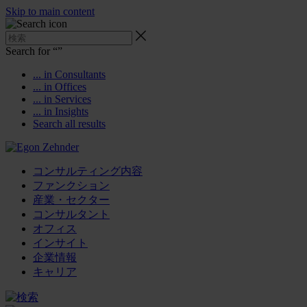
Skip to main content
Search for “
”
... in Consultants
... in Offices
... in Services
... in Insights
Search all results
コンサルティング内容
ファンクション
産業・セクター
コンサルタント
オフィス
インサイト
企業情報
キャリア