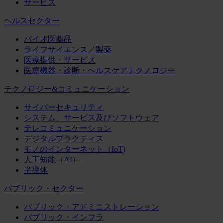
サービス
ヘルスセクター
バイオ医薬品
ライフサイエンス／製薬
医療提供・サービス
医療機器・診断・ヘルスケアテクノロジー
テクノロジー&コミュニケーション
サイバーセキュリティ
システム、サービス及びソフトウェア
テレコミュニケーション
デジタルプラクティス
モノのインターネット（IoT)
人工知能（AI）
半導体
パブリック・セクター
パブリック・アドミニストレーション
パブリック・インフラ