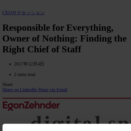
CEOサクセッション
Responsible for Everything,
Owner of Nothing: Finding the
Right Chief of Staff
2017年12月4日
2 mins read
Share
Share on LinkedIn
Share via Email