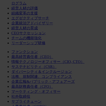
ログラム
経営人材の評価
組織変革の支援
エグゼクティブサーチ
企業統治アドバイザリー
経営人材の育成
CEOサクセッション
チームの機能強化
リーダーシップ研修
ファンクション
最高経営責任者（CEO）
情報テクノロジーオフィサー（CIO, CTO）
サステナビリティ（CSR）
ダイバーシティ＆インクルージョン
法務、規制関連、コンプライアンス
企業広報&パブリック・アフェアーズ
最高財務責任者（CFO）
マーケティング・オフィサー
社外取締役
サプライチェーン