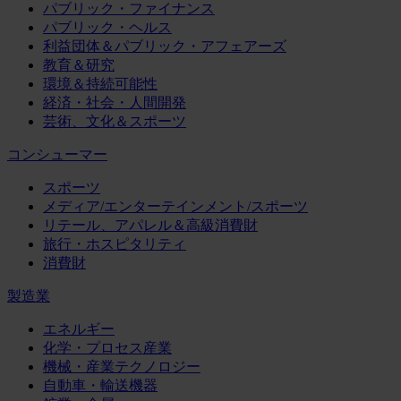
パブリック・ファイナンス
パブリック・ヘルス
利益団体＆パブリック・アフェアーズ
教育＆研究
環境＆持続可能性
経済・社会・人間開発
芸術、文化＆スポーツ
コンシューマー
スポーツ
メディア/エンターテインメント/スポーツ
リテール、アパレル＆高級消費財
旅行・ホスピタリティ
消費財
製造業
エネルギー
化学・プロセス産業
機械・産業テクノロジー
自動車・輸送機器