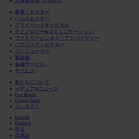
人事責任者（CHRO）
産業・セクター
ヘルスセクター
プライベートキャピタル
テクノロジー&コミュニケーション
ファミリービジネス・アドバイザリー
パブリック・セクター
コンシューマー
製造業
金融サービス
サービス
私たちについて
メディア&ニュース
Our Board
Expert Team
コンタクト
English
Deutsch
中文
日本語