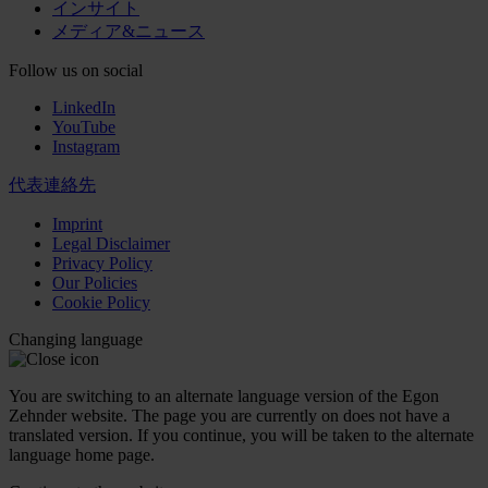
インサイト
メディア&ニュース
Follow us on social
LinkedIn
YouTube
Instagram
代表連絡先
Imprint
Legal Disclaimer
Privacy Policy
Our Policies
Cookie Policy
Changing language
You are switching to an alternate language version of the Egon
Zehnder website. The page you are currently on does not have a
translated version. If you continue, you will be taken to the alternate
language home page.