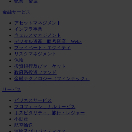
鉱業・金属
金融サービス
アセットマネジメント
インフラ事業
ウェルスマネジメント
デジタル資産、暗号資産、Web3
プライベート・エクイティ
リスクマネジメント
保険
投資銀行及びマーケット
政府系投資ファンド
金融テクノロジー（フィンテック）
サービス
ビジネスサービス
プロフェッショナルサービス
ホスピタリティ、旅行・レジャー
不動産
航空輸送
運輸及びロジスティクス