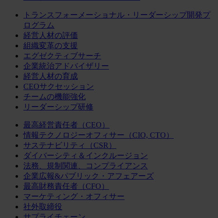
トランスフォーメーショナル・リーダーシップ開発プ
ログラム
経営人材の評価
組織変革の支援
エグゼクティブサーチ
企業統治アドバイザリー
経営人材の育成
CEOサクセッション
チームの機能強化
リーダーシップ研修
最高経営責任者（CEO）
情報テクノロジーオフィサー（CIO, CTO）
サステナビリティ（CSR）
ダイバーシティ＆インクルージョン
法務、規制関連、コンプライアンス
企業広報&パブリック・アフェアーズ
最高財務責任者（CFO）
マーケティング・オフィサー
社外取締役
サプライチェーン