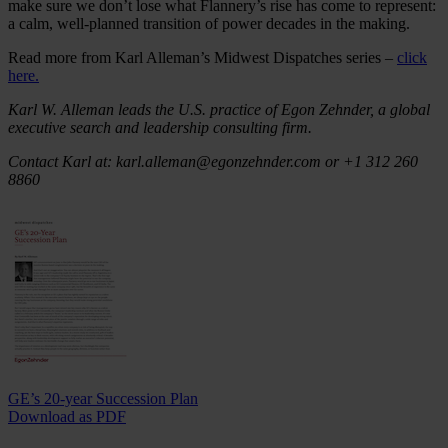
make sure we don’t lose what Flannery’s rise has come to represent:
a calm, well-planned transition of power decades in the making.
Read more from Karl Alleman’s Midwest Dispatches series –
click
here.
Karl W. Alleman leads the U.S. practice of Egon Zehnder, a global
executive search and leadership consulting firm.
Contact Karl at: karl.alleman@egonzehnder.com or +1 312 260
8860
GE’s 20-year Succession Plan
Download as PDF