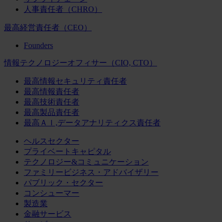
人事責任者（CHRO）
最高経営責任者（CEO）
Founders
情報テクノロジーオフィサー（CIO, CTO）
最高情報セキュリティ責任者
最高情報責任者
最高技術責任者
最高製品責任者
最高ＡＩ,データアナリティクス責任者
ヘルスセクター
プライベートキャピタル
テクノロジー&コミュニケーション
ファミリービジネス・アドバイザリー
パブリック・セクター
コンシューマー
製造業
金融サービス