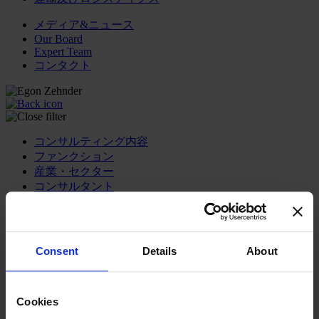
メディア&ニュース
Our Board
Expert Team
コンタクト
コンサルティング内容
ファンクション
産業・セクター
コンサルタント
オフィス
インサイト
企業情報
キャリア
Consent
Details
About
日本語
Change
コンサルティング内容
Cookies
トランスフォーメーショナル・リーダーシップ開発プ