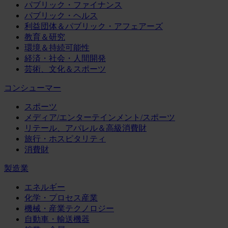
パブリック・ファイナンス
パブリック・ヘルス
利益団体＆パブリック・アフェアーズ
教育＆研究
環境＆持続可能性
経済・社会・人間開発
芸術、文化＆スポーツ
コンシューマー
スポーツ
メディア/エンターテインメント/スポーツ
リテール、アパレル＆高級消費財
旅行・ホスピタリティ
消費財
製造業
エネルギー
化学・プロセス産業
機械・産業テクノロジー
自動車・輸送機器