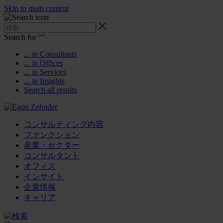
Skip to main content
Search for “
”
... in Consultants
... in Offices
... in Services
... in Insights
Search all results
コンサルティング内容
ファンクション
産業・セクター
コンサルタント
オフィス
インサイト
企業情報
キャリア