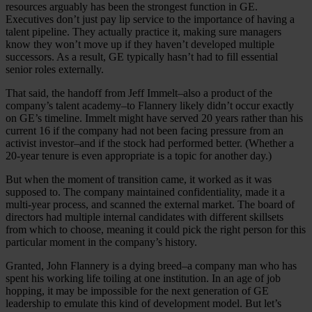
resources arguably has been the strongest function in GE.
Executives don’t just pay lip service to the importance of having a
talent pipeline. They actually practice it, making sure managers
know they won’t move up if they haven’t developed multiple
successors. As a result, GE typically hasn’t had to fill essential
senior roles externally.
That said, the handoff from Jeff Immelt–also a product of the
company’s talent academy–to Flannery likely didn’t occur exactly
on GE’s timeline. Immelt might have served 20 years rather than his
current 16 if the company had not been facing pressure from an
activist investor–and if the stock had performed better. (Whether a
20-year tenure is even appropriate is a topic for another day.)
But when the moment of transition came, it worked as it was
supposed to. The company maintained confidentiality, made it a
multi-year process, and scanned the external market. The board of
directors had multiple internal candidates with different skillsets
from which to choose, meaning it could pick the right person for this
particular moment in the company’s history.
Granted, John Flannery is a dying breed–a company man who has
spent his working life toiling at one institution. In an age of job
hopping, it may be impossible for the next generation of GE
leadership to emulate this kind of development model. But let’s