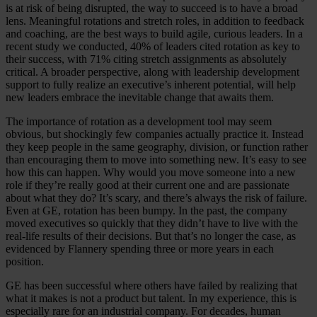
is at risk of being disrupted, the way to succeed is to have a broad
lens. Meaningful rotations and stretch roles, in addition to feedback
and coaching, are the best ways to build agile, curious leaders. In a
recent study we conducted, 40% of leaders cited rotation as key to
their success, with 71% citing stretch assignments as absolutely
critical. A broader perspective, along with leadership development
support to fully realize an executive’s inherent potential, will help
new leaders embrace the inevitable change that awaits them.
The importance of rotation as a development tool may seem
obvious, but shockingly few companies actually practice it. Instead
they keep people in the same geography, division, or function rather
than encouraging them to move into something new. It’s easy to see
how this can happen. Why would you move someone into a new
role if they’re really good at their current one and are passionate
about what they do? It’s scary, and there’s always the risk of failure.
Even at GE, rotation has been bumpy. In the past, the company
moved executives so quickly that they didn’t have to live with the
real-life results of their decisions. But that’s no longer the case, as
evidenced by Flannery spending three or more years in each
position.
GE has been successful where others have failed by realizing that
what it makes is not a product but talent. In my experience, this is
especially rare for an industrial company. For decades, human