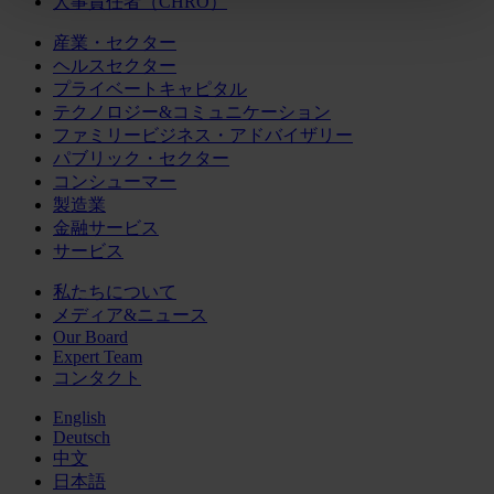
人事責任者（CHRO）
産業・セクター
ヘルスセクター
プライベートキャピタル
テクノロジー&コミュニケーション
ファミリービジネス・アドバイザリー
パブリック・セクター
コンシューマー
製造業
金融サービス
サービス
私たちについて
メディア&ニュース
Our Board
Expert Team
コンタクト
English
Deutsch
中文
日本語