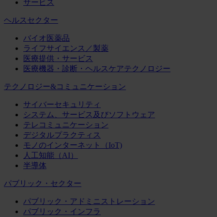
サービス
ヘルスセクター
バイオ医薬品
ライフサイエンス／製薬
医療提供・サービス
医療機器・診断・ヘルスケアテクノロジー
テクノロジー&コミュニケーション
サイバーセキュリティ
システム、サービス及びソフトウェア
テレコミュニケーション
デジタルプラクティス
モノのインターネット（IoT)
人工知能（AI）
半導体
パブリック・セクター
パブリック・アドミニストレーション
パブリック・インフラ