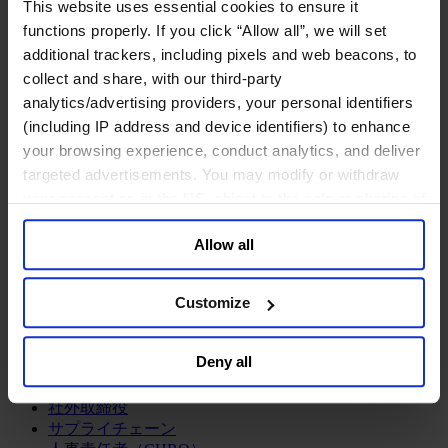
This website uses essential cookies to ensure it
ログラム
functions properly. If you click “Allow all”, we will set
経営人材の評価
additional trackers, including pixels and web beacons, to
組織変革の支援
エグゼクティブサーチ
collect and share, with our third-party
企業統治アドバイザリー
analytics/advertising providers, your personal identifiers
経営人材の育成
(including IP address and device identifiers) to enhance
CEOサクセッション
your browsing experience, conduct analytics, and deliver
チームの機能強化
targeted advertisements. You may modify or withdraw
リーダーシップ研修
your consent or, in the US, object to the sale or sharing of
ファンクション
your data for targeted advertising, by clicking “Do Not
最高経営責任者（CEO）
Allow all
Sell or Share My Personal Information” in the footer of
情報テクノロジーオフィサー（CIO, CTO）
the website. You must opt-out of each device and each
サステナビリティ（CSR）
browser. For additional information and retention terms
ダイバーシティ＆インクルージョン
Customize
see our
Cookie Policy
; for information regarding our
法務、規制関連、コンプライアンス
general collection and use of personal information see
企業広報&パブリック・アフェアーズ
Deny all
最高財務責任者（CFO）
our
Privacy Policy
.
マーケティング・オフィサー
社外取締役
サプライチェーン