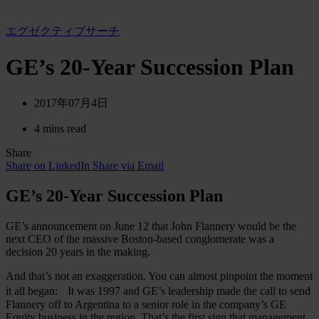
エグゼクティブサーチ
GE’s 20-Year Succession Plan
2017年07月4日
4 mins read
Share
Share on LinkedIn
Share via Email
GE’s 20-Year Succession Plan
GE’s announcement on June 12 that John Flannery would be the
next CEO of the massive Boston-based conglomerate was a
decision 20 years in the making.
And that’s not an exaggeration. You can almost pinpoint the moment
it all began: It was 1997 and GE’s leadership made the call to send
Flannery off to Argentina to a senior role in the company’s GE
Equity business in the region. That’s the first sign that management