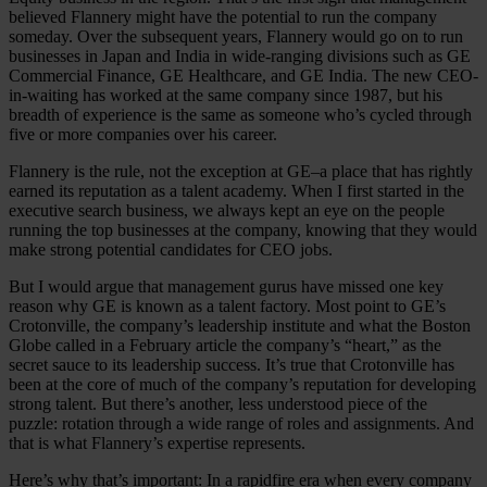
believed Flannery might have the potential to run the company
someday. Over the subsequent years, Flannery would go on to run
businesses in Japan and India in wide-ranging divisions such as GE
Commercial Finance, GE Healthcare, and GE India. The new CEO-
in-waiting has worked at the same company since 1987, but his
breadth of experience is the same as someone who’s cycled through
five or more companies over his career.
Flannery is the rule, not the exception at GE–a place that has rightly
earned its reputation as a talent academy. When I first started in the
executive search business, we always kept an eye on the people
running the top businesses at the company, knowing that they would
make strong potential candidates for CEO jobs.
But I would argue that management gurus have missed one key
reason why GE is known as a talent factory. Most point to GE’s
Crotonville, the company’s leadership institute and what the Boston
Globe called in a February article the company’s “heart,” as the
secret sauce to its leadership success. It’s true that Crotonville has
been at the core of much of the company’s reputation for developing
strong talent. But there’s another, less understood piece of the
puzzle: rotation through a wide range of roles and assignments. And
that is what Flannery’s expertise represents.
Here’s why that’s important: In a rapidfire era when every company