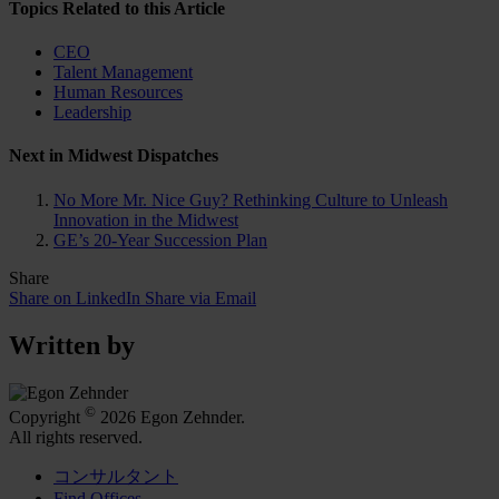
Topics Related to this Article
CEO
Talent Management
Human Resources
Leadership
Next in Midwest Dispatches
No More Mr. Nice Guy? Rethinking Culture to Unleash
Innovation in the Midwest
GE’s 20-Year Succession Plan
Share
Share on LinkedIn
Share via Email
Written by
©
Copyright
2026 Egon Zehnder.
All rights reserved.
コンサルタント
Find Offices