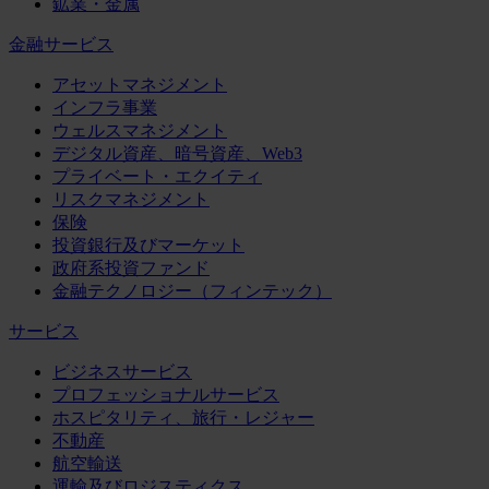
鉱業・金属
金融サービス
アセットマネジメント
インフラ事業
ウェルスマネジメント
デジタル資産、暗号資産、Web3
プライベート・エクイティ
リスクマネジメント
保険
投資銀行及びマーケット
政府系投資ファンド
金融テクノロジー（フィンテック）
サービス
ビジネスサービス
プロフェッショナルサービス
ホスピタリティ、旅行・レジャー
不動産
航空輸送
運輸及びロジスティクス